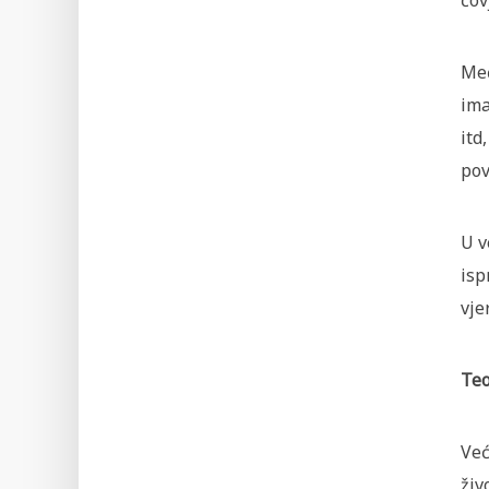
čov
Međ
ima
itd
pov
U v
isp
vje
Teo
Već
živ