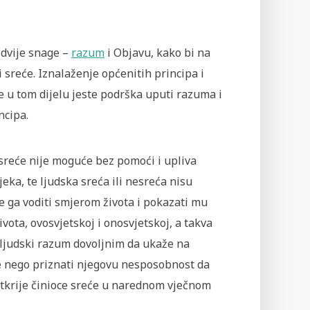
 dvije snage –
razum
i Objavu, kako bi na
sreće. Iznalaženje općenitih principa i
 u tom dijelu jeste podrška uputi razuma i
ncipa.
reće nije moguće bez pomoći i upliva
jeka, te ljudska sreća ili nesreća nisu
će ga voditi smjerom života i pokazati mu
ivota, ovosvjetskoj i onosvjetskoj, a takva
 ljudski razum dovoljnim da ukaže na
e nego priznati njegovu nesposobnost da
tkrije činioce sreće u narednom vječnom