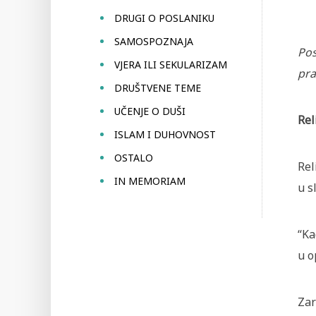
DRUGI O POSLANIKU
SAMOSPOZNAJA
Pos
VJERA ILI SEKULARIZAM
pr
DRUŠTVENE TEME
UČENJE O DUŠI
Rel
ISLAM I DUHOVNOST
OSTALO
Rel
IN MEMORIAM
u s
“Ka
u o
Zar