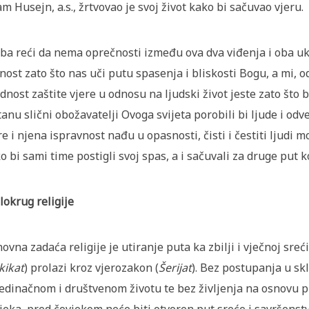
m Husejn, a.s., žrtvovao je svoj život kako bi sačuvao vjeru.
ba reći da nema oprečnosti između ova dva viđenja i oba uka
nost zato što nas uči putu spasenja i bliskosti Bogu, a mi, 
dnost zaštite vjere u odnosu na ljudski život jeste zato što bi
tanu slični obožavatelji Ovoga svijeta porobili bi ljude i odve
re i njena ispravnost nađu u opasnosti, čisti i čestiti ljudi m
o bi sami time postigli svoj spas, a i sačuvali za druge put 
lokrug religije
ovna zadaća religije je utiranje puta ka zbilji i vječnoj sre
kikat
) prolazi kroz vjerozakon (
Šerijat
). Bez postupanja u sk
edinačnom i društvenom životu te bez življenja na osnovu p