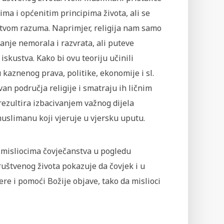
ima i općenitim principima života, ali se
dstvom razuma. Naprimjer, religija nam samo
anje nemorala i razvrata, ali puteve
kustva. Kako bi ovu teoriju učinili
 kaznenog prava, politike, ekonomije i sl.
an područja religije i smatraju ih ličnim
rezultira izbacivanjem važnog dijela
muslimanu koji vjeruje u vjersku uputu.
 misliocima čovječanstva u pogledu
uštvenog života pokazuje da čovjek i u
re i pomoći Božije objave, tako da mislioci