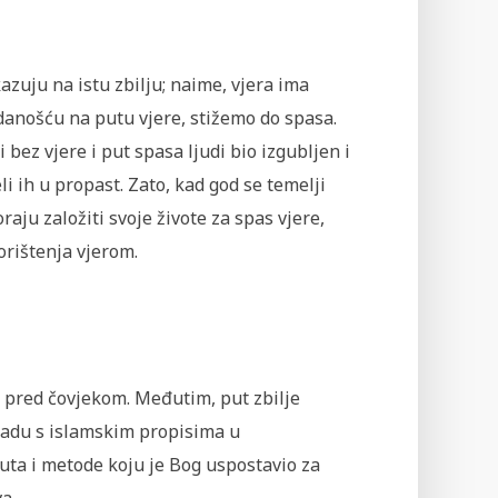
zuju na istu zbilju; naime, vjera ima
odanošću na putu vjere, stižemo do spasa.
 bez vjere i put spasa ljudi bio izgubljen i
li ih u propast. Zato, kad god se temelji
oraju založiti svoje živote za spas vjere,
korištenja vjerom.
ći pred čovjekom. Međutim, put zbilje
ladu s islamskim propisima u
uta i metode koju je Bog uspostavio za