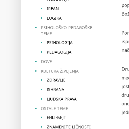
pop
IRFAN
Bož
LOGIKA
PSIHOLOŠKO-PEDAGOŠKE
Por
TEME
isp
PSIHOLOGIJA
nač
PEDAGOGIJA
DOVE
Dru
KULTURA ŽIVLJENJA
međ
ZDRAVLJE
jes
ISHRANA
dru
LJUDSKA PRAVA
ono
OSTALE TEME
jed
EHLI-BEJT
ZNAMENITE LIČNOSTI