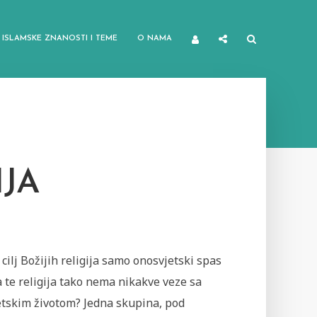
ISLAMSKE ZNANOSTI I TEME
O NAMA
IJA
e cilj Božijih religija samo onosvjetski spas
 te religija tako nema nikakve veze sa
etskim životom? Jedna skupina, pod