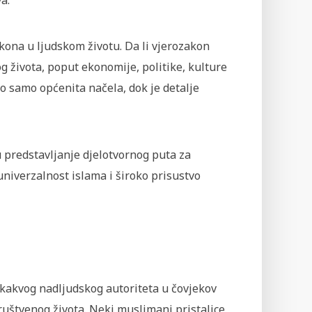
a.
kona u ljudskom životu. Da li vjerozakon
 života, poput ekonomije, politike, kulture
iznio samo općenita načela, dok je detalje
 u predstavljanje djelotvornog puta za
niverzalnost islama i široko prisustvo
 kakvog nadljudskog autoriteta u čovjekov
 društvenog života. Neki muslimani pristalice