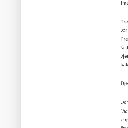
Ima
Tre
važ
Pre
šej
vje
kak
Dje
Osn
(
ha
poj