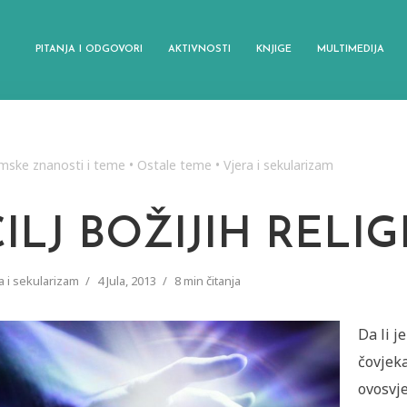
PITANJA I ODGOVORI
AKTIVNOSTI
KNJIGE
MULTIMEDIJA
amske znanosti i teme
•
Ostale teme
•
Vjera i sekularizam
ILJ BOŽIJIH RELIG
a i sekularizam
4 Jula, 2013
8 min čitanja
Da li j
čovjeka
ovosvj