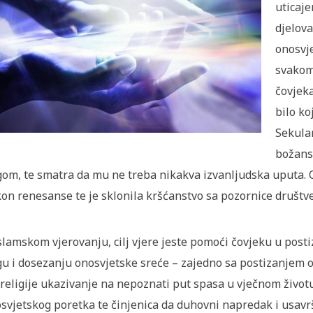
uticaje
djelova
onosvje
svakom
čovjeka
bilo ko
Sekular
božans
om, te smatra da mu ne treba nikakva izvanljudska uputa. 
on renesanse te je sklonila kršćanstvo sa pozornice društve
slamskom vjerovanju, cilj vjere jeste pomoći čovjeku u post
u i dosezanju onosvjetske sreće – zajedno sa postizanjem o
j religije ukazivanje na nepoznati put spasa u vječnom živo
svjetskog poretka te činjenica da duhovni napredak i usav