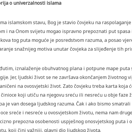
rija o univerzalnosti islama
ma islamskom stavu, Bog je stavio čovjeku na raspolaganje
m i na Onom svijetu mogao ispravno prepoznati put spasa i 
kova tog puta moguće je posredstvom razuma, a posao vjere
aranje snažnijeg motiva unutar čovjeka za slijeđenje tih pri
utim, iznalaženje obuhvatnog plana i potpune mape puta s
igije. Jer, ljudski život se ne završava okončanjem životnog vi
aničeni na ovosvjetski život. Zato čovjeku treba karta koja 
 činioce koji utiču na njegovu sreću ili nesreću u obje faze ž
a je van dosega ljudskog razuma. Čak i ako bismo smatrali
ioce sreće i nesreće u ovosvjetskom životu, nema nam drug
cizno prepozna osobenosti uspješnog onosvjetskog puta i o
otu, koji čini važniji, glavni dio ljudskog života.