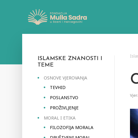
Isl
ISLAMSKE ZNANOSTI I
TEME
C
OSNOVE VJEROVANJA
TEVHID
Vjer
POSLANSTVO
PROŽIVLJENJE
MORAL I ETIKA
FILOZOFIJA MORALA
DRUŠTVENI MORAL