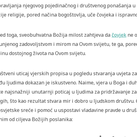
ravljanja njegovog pojedinačnog i društvenog ponašanja u 
ije religije, pored načina bogoštovlja, uče čovjeka i isprav
ed toga, sveobuhvatna Božija milost zahtjeva da
čovjek
ne o
unjenog zadovoljstvom i mirom na Ovom svijetu, te ga, pored
inu dostojnog života na Ovom svijetu.
štveni uticaj vjerskih propisa u pogledu stvaranja uvjeta z
u ljudima dokazan je iskustveno. Naime, vjera u Boga i d
te najsnažniji unutarnji poticaj u ljudima za pridržavanje 
gih, što kao rezultat stvara mir i dobro u ljudskom društvu.
svjetske sreće i pomoć u uspostavi vladavine pravde u dr
nim od ciljeva Božijih poslanika: