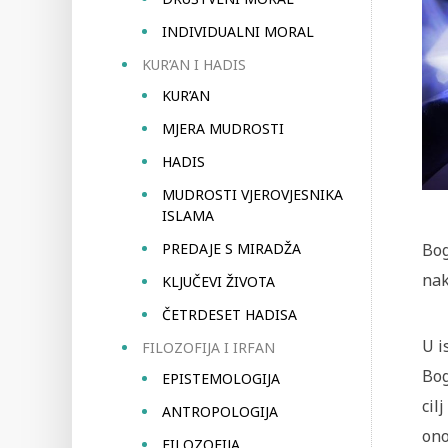
INDIVIDUALNI MORAL
KUR’AN I HADIS
KUR’AN
MJERA MUDROSTI
HADIS
MUDROSTI VJEROVJESNIKA
ISLAMA
PREDAJE S MIRADŽA
Bog
nak
KLJUČEVI ŽIVOTA
ČETRDESET HADISA
U i
FILOZOFIJA I IRFAN
Bog
EPISTEMOLOGIJA
cil
ANTROPOLOGIJA
ono
FILOZOFIJA