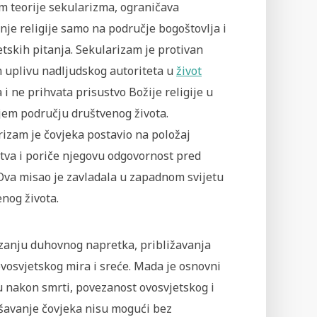
m teorije sekularizma, ograničava
nje religije samo na područje bogoštovlja i
tskih pitanja. Sekularizam je protivan
 uplivu nadljudskog autoriteta u
život
 i ne prihvata prisustvo Božije religije u
jem području društvenog života.
izam je čovjeka postavio na položaj
tva i poriče njegovu odgovornost pred
Ova misao je zavladala u zapadnom svijetu
nog života.
izanju duhovnog napretka, približavanja
vosvjetskog mira i sreće. Mada je osnovni
tu nakon smrti, povezanost ovosvjetskog i
ršavanje čovjeka nisu mogući bez