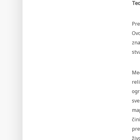
Teo
Pre
Ovo
zna
stv
Međ
rel
ogr
sve
map
čin
pre
živ