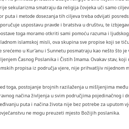
rije sekularizma smatraju da religija čovjeka uči samo ciljev
or puta i metode dosezanja tih ciljeva treba odvijati posre
poručuje uspostavu pravde i bratstva u društvu, te izbjegav
ostave toga moramo otkriti sami pomoću razuma i ljudskog is
ladnom islamskoj misli, ova skupina sve propise koji se tiču
e srećemo u Kur’anu i Sunnetu posmatraju kao nešto što je v
ljenjem Časnog Poslanika i Čistih Imama. Ovakav stav, koji 
amskih propisa iz područja vjere, nije prihvatljiv nijednom 
ed toga, postojanje brojnih razilaženja u mišljenjima među
ravnog načina življenja u svim područjima pojedinačnog i dr
eđivanju puta i načina života nije bez potrebe za uputom vje
ovječanstvu ne mogu preuzeti mjesto Božijih poslanika.