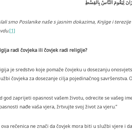
ْمِيزَانَ لِيَقُومَ النَّاسُ بِالْقِسْطِ
lali smo Poslanike naše s jasnim dokazima, Knjige i terezije s
avdu
.
[1]
igija radi čovjeka ili čovjek radi religije?
igija je sredstvo koje pomaže čovjeku u dosezanju onosvjetsk
lužbi čovjeka za dosezanje cilja pojedinačnog savršenstva. O
d god zaprijeti opasnost vašem životu, odrecite se vašeg imet
pasnosti nađe vaša vjera, žrtvujte svoj život za vjeru.”
 ova rečenica ne znači da čovjek mora biti u službi vjere i 