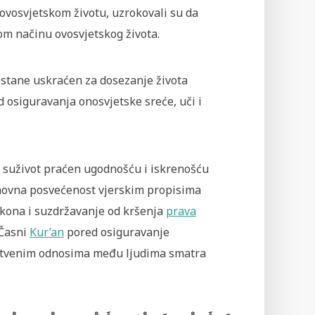
ovosvjetskom životu, uzrokovali su da
nom načinu ovosvjetskog života.
stane uskraćen za dosezanje života
 osiguravanja onosvjetske sreće, uči i
a suživot praćen ugodnošću i iskrenošću
uhovna posvećenost vjerskim propisima
zakona i suzdržavanje od kršenja
prava
 Časni
Kur’an
pored osiguravanje
uštvenim odnosima među ljudima smatra