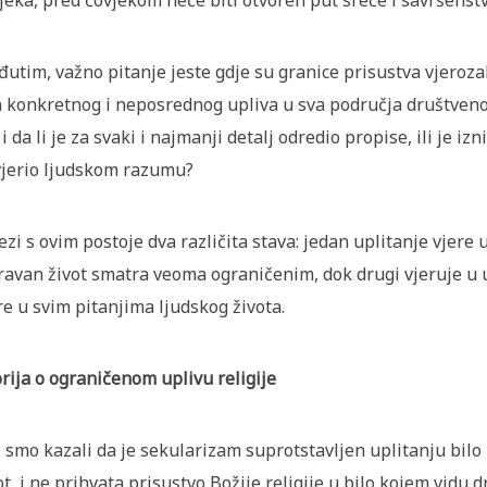
jeka, pred čovjekom neće biti otvoren put sreće i savršenstv
utim, važno pitanje jeste gdje su granice prisustva vjeroza
 konkretnog i neposrednog upliva u sva područja društvenog
, i da li je za svaki i najmanji detalj odredio propise, ili je 
jerio ljudskom razumu?
ezi s ovim postoje dva različita stava: jedan uplitanje vjere
ravan život smatra veoma ograničenim, dok drugi vjeruje u u
re u svim pitanjima ljudskog života.
rija o ograničenom uplivu religije
 smo kazali da je sekularizam suprotstavljen uplitanju bilo
ot, i ne prihvata prisustvo Božije religije u bilo kojem vidu