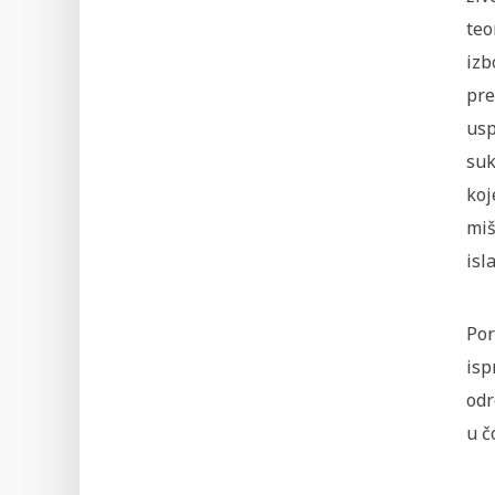
teo
izb
pre
usp
suk
koj
miš
isl
Por
isp
odr
u č