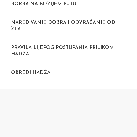
BORBA NA BOŽIJEM PUTU
NAREĐIVANJE DOBRA I ODVRAĆANJE OD
ZLA
PRAVILA LIJEPOG POSTUPANJA PRILIKOM
HADŽA
OBREDI HADŽA
ONI KOJE JE ALLAHOV POSLANIK, S.A.V.A.,
PROKLEO
MUDROST HADŽA I NJEGOVO DOBRO I
BLAGODATI