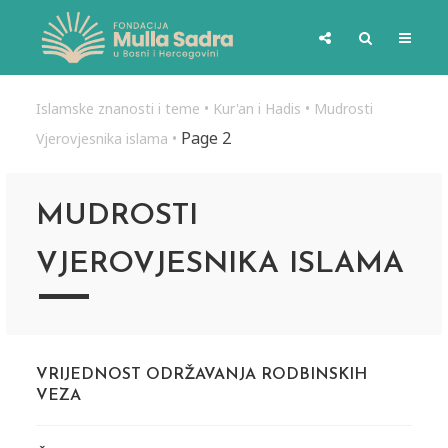
Islamske znanosti i teme
•
Kur'an i Hadis
•
Mudrosti
Page 2
Vjerovjesnika islama
•
MUDROSTI
VJEROVJESNIKA ISLAMA
VRIJEDNOST ODRŽAVANJA RODBINSKIH
VEZA