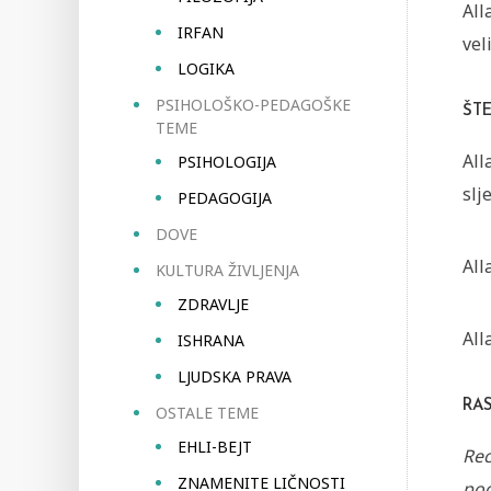
All
IRFAN
vel
LOGIKA
PSIHOLOŠKO-PEDAGOŠKE
ŠT
TEME
All
PSIHOLOGIJA
slj
PEDAGOGIJA
DOVE
All
KULTURA ŽIVLJENJA
ZDRAVLJE
All
ISHRANA
LJUDSKA PRAVA
RA
OSTALE TEME
EHLI-BEJT
Rec
ZNAMENITE LIČNOSTI
pod