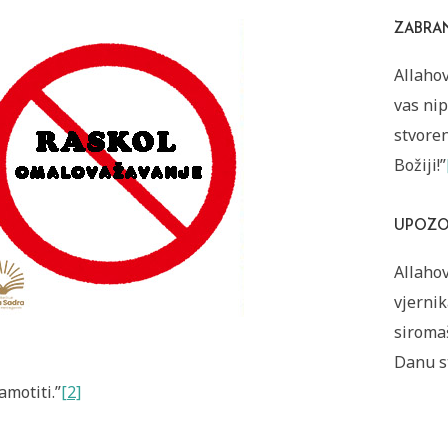
ZABRA
Allaho
vas ni
stvoren
Božiji!”
UPOZO
Allahov
vjernik
siromaš
Danu st
amotiti.”
[2]