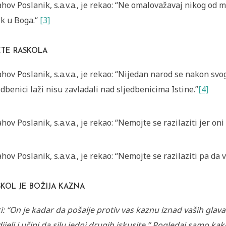
ahov Poslanik, s.a.v.a., je rekao: “Ne omalovažavaj nikog o
ik u Boga.“
[3]
ETE RASKOLA
ahov Poslanik, s.a.v.a., je rekao: “Nijedan narod se nakon svo
edbenici laži nisu zavladali nad sljedbenicima Istine.”
[4]
ahov Poslanik, s.a.v.a., je rekao: “Nemojte se razilaziti jer oni
ahov Poslanik, s.a.v.a., je rekao: “Nemojte se razilaziti pa da 
SKOL JE BOŽIJA KAZNA
i: “On je kadar da pošalje protiv vas kaznu iznad vaših glava 
ijeli i učini da silu jedni drugih iskusite.” Pogledaj samo 