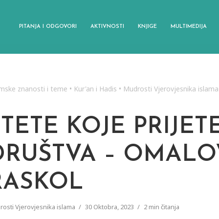
PITANJA I ODGOVORI
AKTIVNOSTI
KNJIGE
MULTIMEDIJA
amske znanosti i teme
•
Kur'an i Hadis
•
Mudrosti Vjerovjesnika islama
ŠTETE KOJE PRIJET
DRUŠTVA – OMALO
RASKOL
osti Vjerovjesnika islama
30 Oktobra, 2023
2 min čitanja