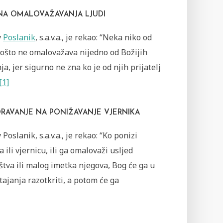
NA OMALOVAŽAVANJA LJUDI
v
Poslanik
, s.a.v.a., je rekao: “Neka niko od
pošto ne omalovažava nijedno od Božijih
ja, jer sigurno ne zna ko je od njih prijatelj
[1]
RAVANJE NA PONIŽAVANJE VJERNIKA
 Poslanik, s.a.v.a., je rekao: “Ko ponizi
a ili vjernicu, ili ga omalovaži usljed
tva ili malog imetka njegova, Bog će ga u
ajanja razotkriti, a potom će ga