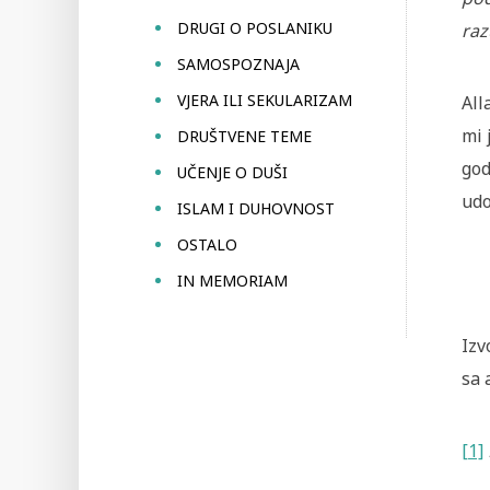
DRUGI O POSLANIKU
raz
SAMOSPOZNAJA
VJERA ILI SEKULARIZAM
All
mi 
DRUŠTVENE TEME
god
UČENJE O DUŠI
udo
ISLAM I DUHOVNOST
OSTALO
IN MEMORIAM
Izv
sa 
[1]