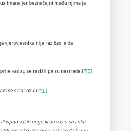
d muslimana jer beznačajni među njima je
ga vjerovjesnika nije razišao, a da
 prije vas su se razišli pa su nastradali.”
[5]
vam se srca raziđu!”
[6]
ili ispod vaših nogu ili da vas u stranke
kako Mi potanko iznosimo dokaze da bi oni