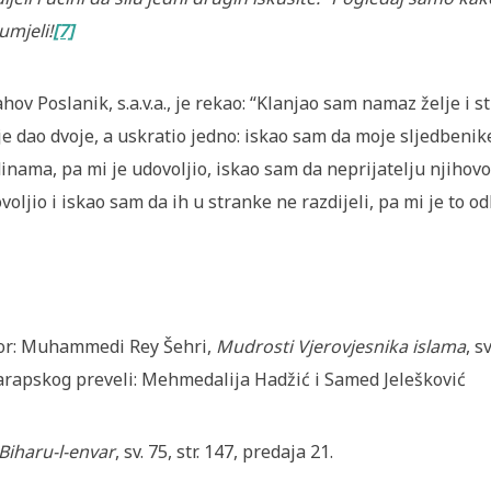
umjeli!
[7]
ahov Poslanik, s.a.v.a., je rekao: “Klanjao sam namaz želje i 
je dao dvoje, a uskratio jedno: iskao sam da moje sljedbenik
inama, pa mi je udovoljio, iskao sam da neprijatelju njiho
voljio i iskao sam da ih u stranke ne razdijeli, pa mi je to od
or: Muhammedi Rey Šehri,
Mudrosti Vjerovjesnika islama
, s
arapskog preveli: Mehmedalija Hadžić i Samed Jelešković
Biharu-l-envar
, sv. 75, str. 147, predaja 21.