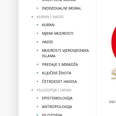
INDIVIDUALNI MORAL
KUR’AN I HADIS
KUR’AN
MJERA MUDROSTI
HADIS
MUDROSTI VJEROVJESNIKA
ISLAMA
PREDAJE S MIRADŽA
KLJUČEVI ŽIVOTA
ČETRDESET HADISA
FILOZOFIJA I IRFAN
EPISTEMOLOGIJA
osr
ANTROPOLOGIJA
FILOZOFIJA