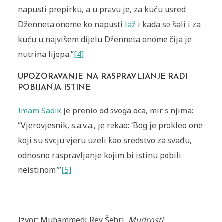
napusti prepirku, a u pravu je, za kuću usred
Dženneta onome ko napusti
laž
i kada se šali i za
kuću u najvišem dijelu Dženneta onome čija je
nutrina lijepa.”
[4]
UPOZORAVANJE NA RASPRAVLJANJE RADI
POBIJANJA ISTINE
Imam Sadik
je prenio od svoga oca, mir s njima:
“Vjerovjesnik, s.a.v.a., je rekao: ‘Bog je prokleo one
koji su svoju vjeru uzeli kao sredstvo za svađu,
odnosno raspravljanje kojim bi istinu pobili
neistinom.’”
[5]
Izvor: Muhammedi Rey Šehri,
Mudrosti