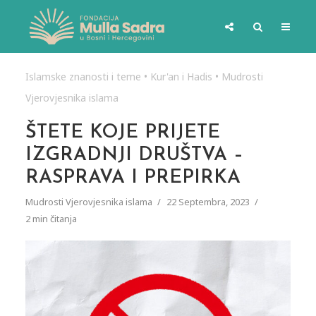
Islamske znanosti i teme
•
Kur'an i Hadis
•
Mudrosti
Vjerovjesnika islama
ŠTETE KOJE PRIJETE
IZGRADNJI DRUŠTVA –
RASPRAVA I PREPIRKA
Mudrosti Vjerovjesnika islama
22 Septembra, 2023
2 min čitanja