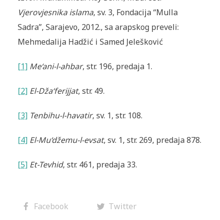
Vjerovjesnika islama
, sv. 3, Fondacija “Mulla
Sadra”, Sarajevo, 2012., sa arapskog preveli:
Mehmedalija Hadžić i Samed Jelešković
[1]
Me‘ani-l-ahbar
, str. 196, predaja 1.
[2]
El-Dža‘ferijjat
, str. 49.
[3]
Tenbihu-l-havatir
, sv. 1, str. 108.
[4]
El-Mu‘džemu-l-evsat
, sv. 1, str. 269, predaja 878.
[5]
Et-Tevhid
, str. 461, predaja 33.
Facebook
Twitter