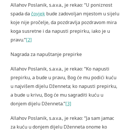
Allahov Poslanik, s.a.v.a., je rekao: “U poniznost
spada da
čovjek
bude zadovoljan mjestom u sijelu
koje nije pročelje, da pozdravlja pozdravom mira
koga susretne i da napusti prepirku, iako je u
pravu.”
[2]
Nagrada za napuštanje prepirke
Allahov Poslanik, s.a.v.a., je rekao: “Ko napusti
prepirku, a bude u pravu, Bog će mu podići kuću
u najvišem dijelu Dženneta; ko napusti prepirku,
a bude u krivu, Bog će mu sagraditi kuću u
donjem dijelu Dženneta.”
[3]
Allahov Poslanik, s.a.v.a., je rekao: “Ja sam jamac
za kuću u donjem dijelu Dženneta onome ko