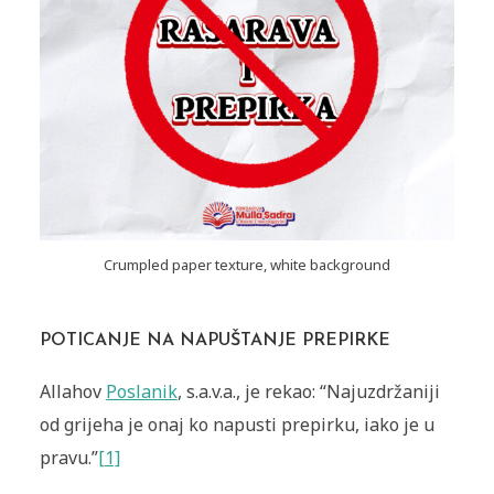
Crumpled paper texture, white background
POTICANJE NA NAPUŠTANJE PREPIRKE
Allahov
Poslanik
, s.a.v.a., je rekao: “Najuzdržaniji
od grijeha je onaj ko napusti prepirku, iako je u
pravu.”
[1]