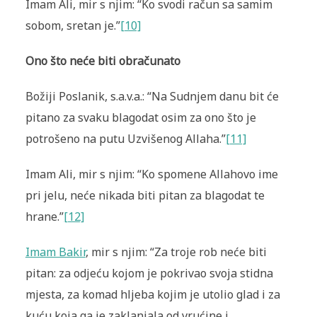
Imam Ali, mir s njim: “Ko svodi račun sa samim
sobom, sretan je.”
[10]
Ono što neće biti obračunato
Božiji Poslanik, s.a.v.a.: “Na Sudnjem danu bit će
pitano za svaku blagodat osim za ono što je
potrošeno na putu Uzvišenog Allaha.”
[11]
Imam Ali, mir s njim: “Ko spomene Allahovo ime
pri jelu, neće nikada biti pitan za blagodat te
hrane.”
[12]
Imam Bakir
, mir s njim: “Za troje rob neće biti
pitan: za odjeću kojom je pokrivao svoja stidna
mjesta, za komad hljeba kojim je utolio glad i za
kuću koja ga je zaklanjala od vrućine i