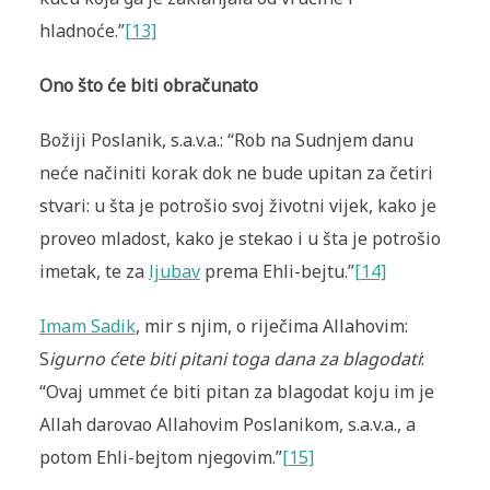
hladnoće.”
[13]
Ono što će biti obračunato
Božiji Poslanik, s.a.v.a.: “Rob na Sudnjem danu
neće načiniti korak dok ne bude upitan za četiri
stvari: u šta je potrošio svoj životni vijek, kako je
proveo mladost, kako je stekao i u šta je potrošio
imetak, te za
ljubav
prema Ehli-bejtu.”
[14]
Imam Sadik
, mir s njim, o riječima Allahovim:
S
igurno ćete biti pitani toga dana za blagodati
:
“Ovaj ummet će biti pitan za blagodat koju im je
Allah darovao Allahovim Poslanikom, s.a.v.a., a
potom Ehli-bejtom njegovim.”
[15]