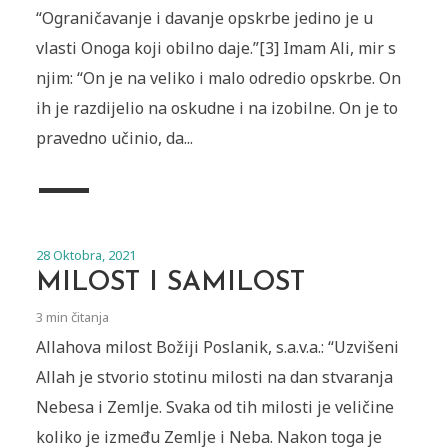
“Ograničavanje i davanje opskrbe jedino je u
vlasti Onoga koji obilno daje.”[3] Imam Ali, mir s
njim: “On je na veliko i malo odredio opskrbe. On
ih je razdijelio na oskudne i na izobilne. On je to
pravedno učinio, da...
28 Oktobra, 2021
MILOST I SAMILOST
3 min čitanja
Allahova milost Božiji Poslanik, s.a.v.a.: “Uzvišeni
Allah je stvorio stotinu milosti na dan stvaranja
Nebesa i Zemlje. Svaka od tih milosti je veličine
koliko je između Zemlje i Neba. Nakon toga je