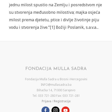
jednu milost spustio na Zemlju i posredstvom nje
su stvorenja međusobno milostiva; majka osjeća
milost prema djetetu, ptice i divlje životinje piju
vodu i stvorenja žive.”[1] Božiji Poslanik, s.a.v.a...
FONDACIJA MULLA SADRA
Fondacija Mulla Sadra u Bosni i Hercegovini
INFO@mullasadra.ba
Bihaćka 14, 71000 Sarajevo
Tel. 033 721-280 Fax: 033 721-281
Prijava
/
Registracija