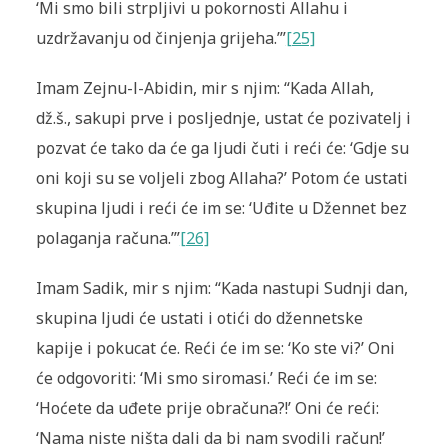
‘Mi smo bili strpljivi u pokornosti Allahu i
uzdržavanju od činjenja grijeha.’”
[25]
Imam Zejnu-l-Abidin, mir s njim: “Kada Allah,
dž.š., sakupi prve i posljednje, ustat će pozivatelj i
pozvat će tako da će ga ljudi čuti i reći će: ‘Gdje su
oni koji su se voljeli zbog Allaha?’ Potom će ustati
skupina ljudi i reći će im se: ‘Uđite u Džennet bez
polaganja računa.’”
[26]
Imam Sadik, mir s njim: “Kada nastupi Sudnji dan,
skupina ljudi će ustati i otići do džennetske
kapije i pokucat će. Reći će im se: ‘Ko ste vi?’ Oni
će odgovoriti: ‘Mi smo siromasi.’ Reći će im se:
‘Hoćete da uđete prije obračuna?!’ Oni će reći:
‘Nama niste ništa dali da bi nam svodili račun!’