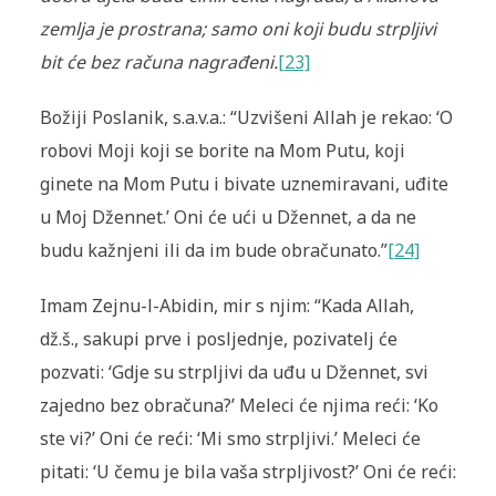
zemlja je prostrana; samo oni koji budu strpljivi
bit će bez računa nagrađeni.
[23]
Božiji Poslanik, s.a.v.a.: “Uzvišeni Allah je rekao: ‘O
robovi Moji koji se borite na Mom Putu, koji
ginete na Mom Putu i bivate uznemiravani, uđite
u Moj Džennet.’ Oni će ući u Džennet, a da ne
budu kažnjeni ili da im bude obračunato.”
[24]
Imam Zejnu-l-Abidin, mir s njim: “Kada Allah,
dž.š., sakupi prve i posljednje, pozivatelj će
pozvati: ‘Gdje su strpljivi da uđu u Džennet, svi
zajedno bez obračuna?’ Meleci će njima reći: ‘Ko
ste vi?’ Oni će reći: ‘Mi smo strpljivi.’ Meleci će
pitati: ‘U čemu je bila vaša strpljivost?’ Oni će reći: