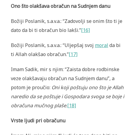
Ono što olakšava obračun na Sudnjem danu
Božiji Poslanik, s.a.v.a.: “Zadovolji se onim što ti je
dato da bi ti obračun bio lakši.”
[16]
Božiji Poslanik, s.a.v.a.: “Uljepšaj svoj
moral
da bi
ti Allah olakšao obračun.”
[17]
Imam Sadik, mir s njim: “Zaista dobre rodbinske
veze olakšavaju obračun na Sudnjem danu”, a
potom je proučio:
Oni koji poštuju ono što je Allah
naredio da se poštuje i Gospodara svoga se boje i
obračuna mučnog plaše
.
[18]
Vrste ljudi pri obračunu