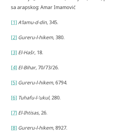
sa arapskog: Amar Imamović
[1]
A‘lamu-d-din
, 345.
[2]
Gureru-l-hikem
, 380.
[3]
El-Hašr
, 18.
[4]
El-Bihar
, 70/73/26.
[5]
Gureru-l-hikem
, 6794.
[6]
Tuhafu-l-‘ukul
, 280.
[7]
El-Ihtisas
, 26.
[8]
Gureru-l-hikem
, 8927.