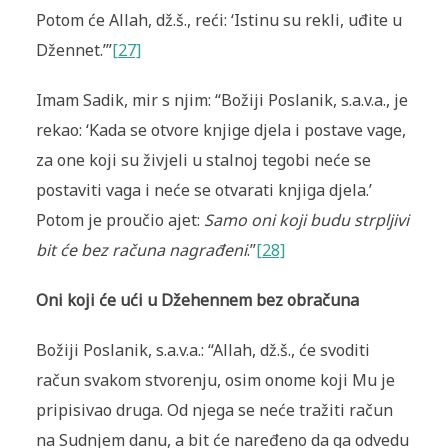
Potom će Allah, dž.š., reći: ‘Istinu su rekli, uđite u
Džennet.’”
[27]
Imam Sadik, mir s njim: “Božiji Poslanik, s.a.v.a., je
rekao: ‘Kada se otvore knjige djela i postave vage,
za one koji su živjeli u stalnoj tegobi neće se
postaviti vaga i neće se otvarati knjiga djela.’
Potom je proučio ajet:
Samo oni koji budu strpljivi
bit će bez računa nagrađeni
.”
[28]
Oni koji će ući u Džehennem bez obračuna
Božiji Poslanik, s.a.v.a.: “Allah, dž.š., će svoditi
račun svakom stvorenju, osim onome koji Mu je
pripisivao druga. Od njega se neće tražiti račun
na Sudnjem danu, a bit će naređeno da ga odvedu