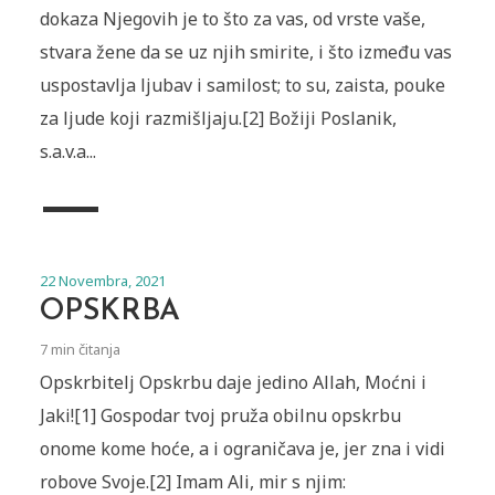
dokaza Njegovih je to što za vas, od vrste vaše,
stvara žene da se uz njih smirite, i što između vas
uspostavlja ljubav i samilost; to su, zaista, pouke
za ljude koji razmišljaju.[2] Božiji Poslanik,
s.a.v.a...
22 Novembra, 2021
OPSKRBA
7 min čitanja
Opskrbitelj ‏Opskrbu daje jedino Allah, Moćni i
Jaki![1] Gospodar tvoj pruža obilnu opskrbu
onome kome hoće, a i ograničava je, jer zna i vidi
robove Svoje.[2] Imam Ali, mir s njim: