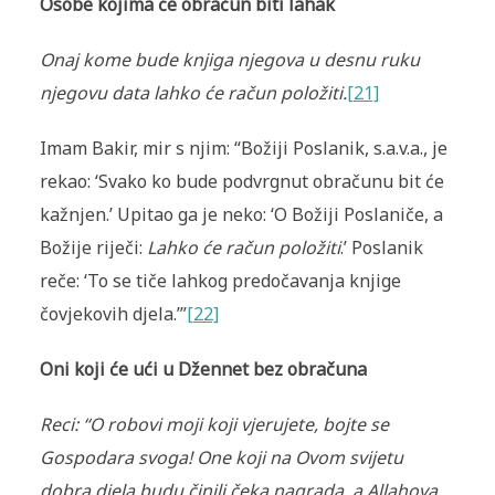
Osobe kojima će obračun biti lahak
Onaj kome bude knjiga njegova u desnu ruku
njegovu data lahko će račun položiti.
[21]
Imam Bakir, mir s njim: “Božiji Poslanik, s.a.v.a., je
rekao: ‘Svako ko bude podvrgnut obračunu bit će
kažnjen.’ Upitao ga je neko: ‘O Božiji Poslaniče, a
Božije riječi:
Lahko će račun položiti
.’ Poslanik
reče: ‘To se tiče lahkog predočavanja knjige
čovjekovih djela.’”
[22]
Oni koji će ući u Džennet bez obračuna
Reci: “O robovi moji koji vjerujete, bojte se
Gospodara svoga! One koji na Ovom svijetu
dobra djela budu činili čeka nagrada, a Allahova