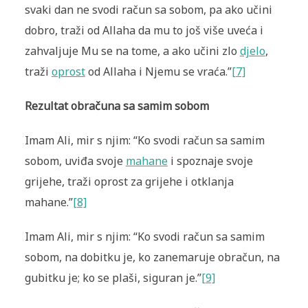
svaki dan ne svodi račun sa sobom, pa ako učini
dobro, traži od Allaha da mu to još više uveća i
zahvaljuje Mu se na tome, a ako učini zlo
djelo
,
traži
oprost
od Allaha i Njemu se vraća.”
[7]
Rezultat obračuna sa samim sobom
Imam Ali, mir s njim: “Ko svodi račun sa samim
sobom, uviđa svoje
mahane
i spoznaje svoje
grijehe, traži oprost za grijehe i otklanja
mahane.”
[8]
Imam Ali, mir s njim: “Ko svodi račun sa samim
sobom, na dobitku je, ko zanemaruje obračun, na
gubitku je; ko se plaši, siguran je.”
[9]