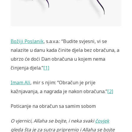
Božiji Poslanik
, s.a.v.a.: “Budite svjesni, vi se
nalazite u danu kada činite djela bez obračuna, a
ubrzo će doći Dan obračuna u kojem nema
činjenja djela.”
[1]
Imam Ali
, mir s njim: “Obračun je prije
kažnjavanja, a nagrada je nakon obračuna.”
[2]
Poticanje na obračun sa samim sobom
O vjernici, Allaha se bojte, i neka svaki
čovjek
gleda šta je za sutra pripremio i Allaha se bojte