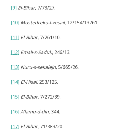
[9]
El-Bihar
, 7/73/27.
[10]
Mustedreku-l-vesail
, 12/154/13761.
[11]
El-Bihar
, 7/261/10.
[12]
Emali-s-Saduk
, 246/13.
[13]
Nuru-s-sekalejn
, 5/665/26.
[14]
El-Hisal
, 253/125.
[15]
El-Bihar
, 7/272/39.
[16]
A‘lamu-d-din
, 344.
[17]
El-Bihar
, 71/383/20.