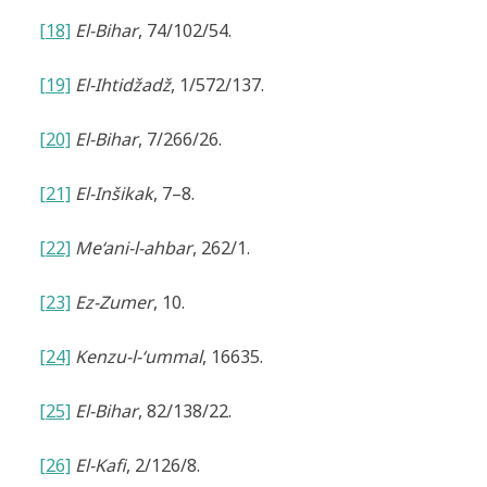
[18]
El-Bihar
, 74/102/54.
[19]
El-Ihtidžadž
, 1/572/137.
[20]
El-Bihar
, 7/266/26.
[21]
El-Inšikak
, 7–8.
[22]
Me‘ani-l-ahbar
, 262/1.
[23]
Ez-Zumer
, 10.
[24]
Kenzu-l-‘ummal
, 16635.
[25]
El-Bihar
, 82/138/22.
[26]
El-Kafi
, 2/126/8.