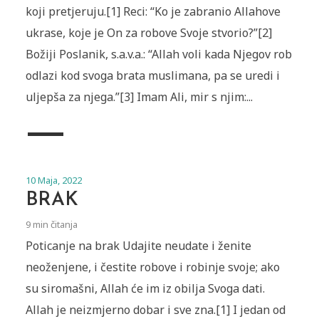
koji pretjeruju.[1] Reci: “Ko je zabranio Allahove
ukrase, koje je On za robove Svoje stvorio?”[2]
Božiji Poslanik, s.a.v.a.: “Allah voli kada Njegov rob
odlazi kod svoga brata muslimana, pa se uredi i
uljepša za njega.”[3] Imam Ali, mir s njim:...
10 Maja, 2022
BRAK
9 min čitanja
Poticanje na brak Udajite neudate i ženite
neoženjene, i čestite robove i robinje svoje; ako
su siromašni, Allah će im iz obilja Svoga dati.
Allah je neizmjerno dobar i sve zna.[1] I jedan od