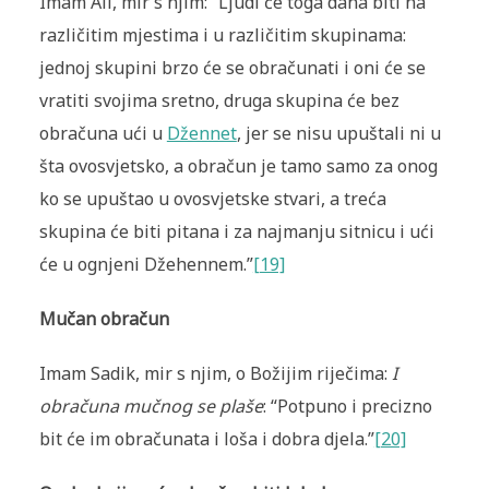
Imam Ali, mir s njim: “Ljudi će toga dana biti na
različitim mjestima i u različitim skupinama:
jednoj skupini brzo će se obračunati i oni će se
vratiti svojima sretno, druga skupina će bez
obračuna ući u
Džennet
, jer se nisu upuštali ni u
šta ovosvjetsko, a obračun je tamo samo za onog
ko se upuštao u ovosvjetske stvari, a treća
skupina će biti pitana i za najmanju sitnicu i ući
će u ognjeni Džehennem.”
[19]
Mučan obračun
Imam Sadik, mir s njim, o Božijim riječima:
I
obračuna mučnog se plaše
: “Potpuno i precizno
bit će im obračunata i loša i dobra djela.”
[20]