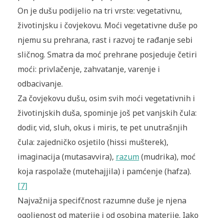
On je dušu podijelio na tri vrste: vegetativnu,
životinjsku i čovjekovu. Moći vegetativne duše po
njemu su prehrana, rast i razvoj te rađanje sebi
sličnog. Smatra da moć prehrane posjeduje četiri
moći: privlačenje, zahvatanje, varenje i
odbacivanje.
Za čovjekovu dušu, osim svih moći vegetativnih i
životinjskih duša, spominje još pet vanjskih čula:
dodir, vid, sluh, okus i miris, te pet unutrašnjih
čula: zajedničko osjetilo (hissi mušterek),
imaginacija (mutasavvira),
razum
(mudrika), moć
koja raspolaže (mutehajjila) i pamćenje (hafza).
[7]
Najvažnija specifčnost razumne duše je njena
ogoljenost od materije i od osobina materije. Iako