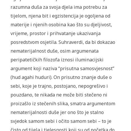
razumna duša za svoja djela ima potrebu za
tijelom, njena bit i egzistencija je ogoljena od
materije i njenih osobina kao što su djeljivost,
vrijeme, prostor i prihvatanje ukazivanja
posredstvom osjetila. Suhraverdi, da bi dokazao
nematerijalnost duše, osim argumenata
peripatetičkih filozofa iznosi iluminacijski
argument koji naziva “prisutna samosvjesnost”
(hud agahi huduri). On prisutno znanje duše o
sebi, koje je trajno, postojano, nepogrešivo i
pouzdano, te nikada ne može biti stečeno ni
proizašlo iz stečenih slika, smatra argumentom
nematerijalnosti duše jer ono što je stalno
svjedok samom sebi i očito samom sebi – to je
čisto od tijela i tjelesnosti koji su od početka do