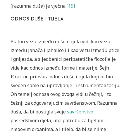
(razumna duša) je vječna.
[15]
ODNOS DUŠE I TIJELA
Platon vezu između duše i tijela vidi kao vezu
između jahača i jahalice ili kao vezu između ptice
i gnijezda, a sljedbenici peripatetičke flozofje je
vide kao odnos između forme i materije. Šejh
Išrak ne prihvata odnos duše i tijela koji bi bio
sveden samo na upravljanje i instrumentalizaciju.
On temelj odnosa ovog dvoga vidi u čežnji, i to
čežnji za odgovarajućim savršenstvom. Razumna
duša, da bi postigla svoje
savršenstvo
posredstvom djela, ima potrebu za tijelom i
njegovim organima, a i tijelo, da bi se njime