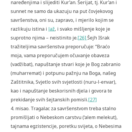
naređenjima i slijediti Kur’an. Šerijat, tj. Kur’an i
sunnet ne samo da ukazuju na put čovjekovog
savršenstva, oni su, zapravo, i mjerilo kojim se
razlikuju istina i
laž
, i svako mišljenje koje je
suprotno njima – neistinito je.
[26]
Šejh Išrak
tražiteljima savršenstva preporučuje: “Braćo
moja, vama preporučujem očuvanje obaveza
(vadžibat), napuštanje stvari koje je Bog zabranio
(muharremat) i potpunu pažnju na Boga, našeg
Zaštitnika, Svjetlo svih svjetlosti (nuru-l-envar),
kao i napuštanje beskorisnih djela i govora te
prekidanje svih šejtanskih pomisli.
[27]
4. misao. Tragalac za savršenstvom treba stalno
promišljati o Nebeskom carstvu (‘alem melekut),
tajnama egzistencije, poretku svijeta, o Nebesima