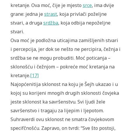
kretanje. Ova moć, čije je mjesto
srce
, ima dvije
grane: jedna je
strast
, koja privlači poželjne
stvari, a druga
srdžba
, koja odbija nepoželjne
stvari.
Ova moć je podložna uticajima zamišljenih stvari
i percepcija, jer dok se nešto ne percipira, čežnja i
srdžba se ne mogu probuditi. Moć poticanja –
sklonošću i čežnjom – pokreće moć kretanja na
kretanje.
[17]
Najopćenitija sklonost na koju je Šejh ukazao i u
kojoj su korijeni mnogih drugih sklonosti čovjeka
jeste sklonost ka savršenstvu. Svi ljudi žele
savršenstvo i tragaju za lijepim i ljepotom.
Suhraverdi ovu sklonost ne smatra čovjekovom
specifčnošću. Zapravo, on tvrdi: “Sve što postoji,