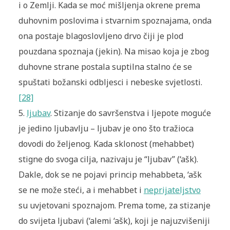
i o Zemlji. Kada se moć mišljenja okrene prema
duhovnim poslovima i stvarnim spoznajama, onda
ona postaje blagoslovljeno drvo čiji je plod
pouzdana spoznaja (jekin). Na misao koja je zbog
duhovne strane postala suptilna stalno će se
spuštati božanski odbljesci i nebeske svjetlosti.
[28]
5.
ljubav
. Stizanje do savršenstva i ljepote moguće
je jedino ljubavlju – ljubav je ono što tražioca
dovodi do željenog. Kada sklonost (mehabbet)
stigne do svoga cilja, nazivaju je “ljubav” (‘ašk).
Dakle, dok se ne pojavi princip mehabbeta, ‘ašk
se ne može steći, a i mehabbet i
neprijateljstvo
su uvjetovani spoznajom. Prema tome, za stizanje
do svijeta ljubavi (‘alemi ‘ašk), koji je najuzvišeniji