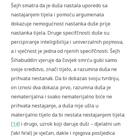
Šejh smatra da je duša nastala uporedo sa
nastajanjem tijela i pomoću argumenata
dokazuje nemogućnost nastanka duše prije
nastanka tijela. Druge specifčnosti duše su
percipiranje inteligibilija i univerzalnih pojmova,
a i vječnost je jedna od njenih specifčnosti. Šejh
Šihabuddin vjeruje da čovjek smrću gubi samo
svoje sredstvo, znači tijelo, a razumna duša ne
prihvata nestanak. Da bi dokazao svoju tvrdnju,
on iznosi dva dokaza: prvo, razumna duša je
nematerijalna i svako nematerijalno biće ne
prihvata nestajanje, a duša nije ušla u
materijalno tijelo da bi nestala nestajanjem tijela;
[14]
i drugo, uzrok koji daruje duši – djelatni um
(‘akl fe‘al) je vječan, dakle i njegova posljedica