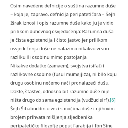
Osim navedene defnicije o suština razumne duše
– koja je, zapravo, defnicija peripatetičara – Šejh
Išrak iznosi i opis razumne duše kako ju je vidio
prilikom duhovnog osvjedočenja: Razumna duša
je čista egzistencija i čisto jastvo jer prilikom
osvjedočenja duše ne nalazimo nikakvu vrsnu
razliku ili osobinu mimo postojanja.
Nikakve dodatke (zamaem), svojstva (sifat) i
razlikovne osobine (fusul mumejjiza), ni bilo koju
drugu osobinu nećemo naći pronalazeći dušu.
Dakle, štastvo, odnosno bit razumne duše nije
ništa drugo do sama egzistencija (vudžud sirf).
[6]
Šejh Šihabuddin u vezi s moćima duše i njihovim
brojem prihvata mišljenja sljedbenika
peripatetičke filozofje poput Farabija i Ibn Sine.