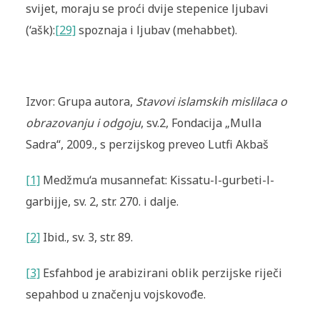
svijet, moraju se proći dvije stepenice ljubavi
(‘ašk):
[29]
spoznaja i ljubav (mehabbet).
Izvor: Grupa autora,
Stavovi islamskih mislilaca o
obrazovanju i odgoju
, sv.2, Fondacija „Mulla
Sadra“, 2009., s perzijskog preveo Lutfi Akbaš
[1]
Medžmu‘a musannefat: Kissatu-l-gurbeti-l-
garbijje, sv. 2, str. 270. i dalje.
[2]
Ibid., sv. 3, str. 89.
[3]
Esfahbod je arabizirani oblik perzijske riječi
sepahbod u značenju vojskovođe.