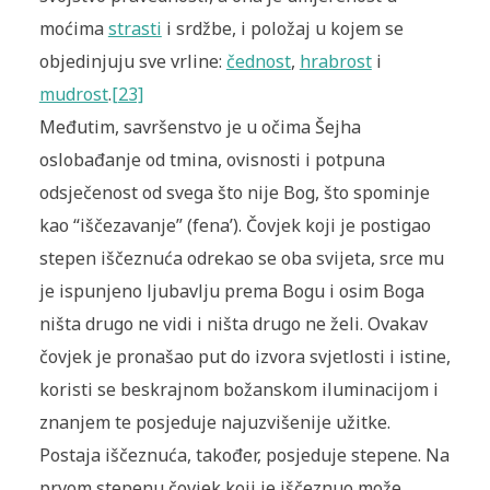
moćima
strasti
i srdžbe, i položaj u kojem se
objedinjuju sve vrline:
čednost
,
hrabrost
i
mudrost
.
[23]
Međutim, savršenstvo je u očima Šejha
oslobađanje od tmina, ovisnosti i potpuna
odsječenost od svega što nije Bog, što spominje
kao “iščezavanje” (fena’). Čovjek koji je postigao
stepen iščeznuća odrekao se oba svijeta, srce mu
je ispunjeno ljubavlju prema Bogu i osim Boga
ništa drugo ne vidi i ništa drugo ne želi. Ovakav
čovjek je pronašao put do izvora svjetlosti i istine,
koristi se beskrajnom božanskom iluminacijom i
znanjem te posjeduje najuzvišenije užitke.
Postaja iščeznuća, također, posjeduje stepene. Na
prvom stepenu čovjek koji je iščeznuo može