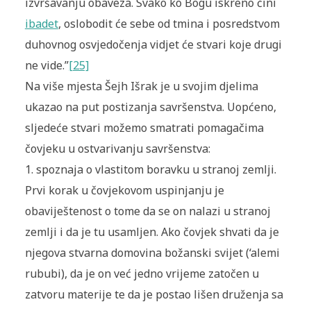
izvršavanju obaveza. Svako ko Bogu iskreno čini
ibadet
, oslobodit će sebe od tmina i posredstvom
duhovnog osvjedočenja vidjet će stvari koje drugi
ne vide.”
[25]
Na više mjesta Šejh Išrak je u svojim djelima
ukazao na put postizanja savršenstva. Uopćeno,
sljedeće stvari možemo smatrati pomagačima
čovjeku u ostvarivanju savršenstva:
1. spoznaja o vlastitom boravku u stranoj zemlji.
Prvi korak u čovjekovom uspinjanju je
obaviještenost o tome da se on nalazi u stranoj
zemlji i da je tu usamljen. Ako čovjek shvati da je
njegova stvarna domovina božanski svijet (‘alemi
rububi), da je on već jedno vrijeme zatočen u
zatvoru materije te da je postao lišen druženja sa