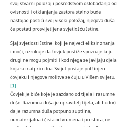
svoj stvarni položaj i posredstvom oslobađanja od
ovisnosti i otklanjanja zastora stalno bude
nastojao postići svoj visoki položaj, njegova duša
će postati prosvijetljena svjetlošću Istine.
Sjaj svjetlosti Istine, koji je najveći eliksir znanja
i moći, uzrokuje da čovjek postiže spoznaje koje
drugi ne mogu pojmiti i kod njega se javljaju djela
koja su natprirodna. Svijet postaje potčinjen
čovjeku i njegove molitve se čuju u Višem svijetu.
[1]
Čovjek je biće koje je sazdano od tijela i razumne
duše. Razumna duša je upravitelj tijela, ali budući
da je razumna duša potpuno suptilna,
nematerijalna i čista od vremena i prostora, ne