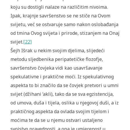
koju su dostigli nalaze na različitim nivoima.
Ipak, krajnje savršenstvo se ne stiče na Ovom
svijetu, već se ostvaruje samo nakon oslobađanja
od tmina Ovog svijeta i prirode, stizanjem na Onaj
svijet.
[22]
Šejh Išrak u nekim svojim djelima, slijedeći
metodu sljedbenika peripatetičke flozofje,
savršenstvo čovjeka vidi kao usavršavanje
spekulativne i praktične moći. Iz spekulativnog
aspekta to bi značilo da se čovjek pretvori u umni
svijet (džihani ‘akli), tako da se sva egzistencija,
od umova, duša i tijela, oslika u njegovoj duši, a iz
praktičnog aspekta da ovlada svojim tijelom i
moćima te da se u njemu ostvari ustaljeno
svojstvo pravednosti, a ona je umjerenost u