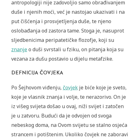
antropologiji nije zadovoljio samo obrađivanjem
duše i njenih moći, već je nastojao ukazivati i na
put čišćenja i prosvjetljenja duše, te njeno
oslobađanja od zastora tame. Stoga je, nasuprot
sljedbenicima peripatetičke flozofje, koji su
znanje
o duši svrstali u fziku, on pitanja koja su
vezana za dušu postavio u dijelu metafzike.
DEFNICIJA ČOVJEKA
Po Šejhovom viđenju,
čovjek
je biće koje je sveto,
koje je vlasnik znanja i volje, te nerazorivo. On je
iz višeg svijeta došao u ovaj, niži svijet i zatočen
je u zatvoru. Budući da je odvojen od svoga
nebeskog doma, na Ovom svijetu se stalno osjeća
strancem i potištenim. Ukoliko čovjek ne zaboravi