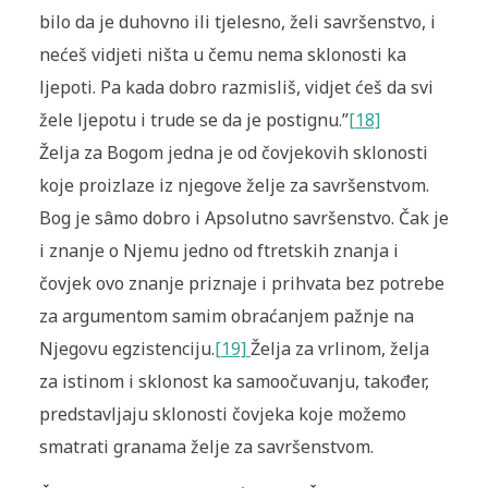
bilo da je duhovno ili tjelesno, želi savršenstvo, i
nećeš vidjeti ništa u čemu nema sklonosti ka
ljepoti. Pa kada dobro razmisliš, vidjet ćeš da svi
žele ljepotu i trude se da je postignu.”
[18]
Želja za Bogom jedna je od čovjekovih sklonosti
koje proizlaze iz njegove želje za savršenstvom.
Bog je sâmo dobro i Apsolutno savršenstvo. Čak je
i znanje o Njemu jedno od ftretskih znanja i
čovjek ovo znanje priznaje i prihvata bez potrebe
za argumentom samim obraćanjem pažnje na
Njegovu egzistenciju.
[19]
Želja za vrlinom, želja
za istinom i sklonost ka samoočuvanju, također,
predstavljaju sklonosti čovjeka koje možemo
smatrati granama želje za savršenstvom.