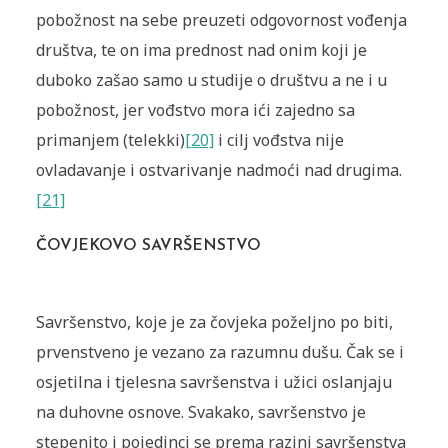
pobožnost na sebe preuzeti odgovornost vođenja
društva, te on ima prednost nad onim koji je
duboko zašao samo u studije o društvu a ne i u
pobožnost, jer vođstvo mora ići zajedno sa
primanjem (telekki)
[20]
i cilj vođstva nije
ovladavanje i ostvarivanje nadmoći nad drugima.
[21]
ČOVJEKOVO SAVRŠENSTVO
Savršenstvo, koje je za čovjeka poželjno po biti,
prvenstveno je vezano za razumnu dušu. Čak se i
osjetilna i tjelesna savršenstva i užici oslanjaju
na duhovne osnove. Svakako, savršenstvo je
stepenito i pojedinci se prema razini savršenstva