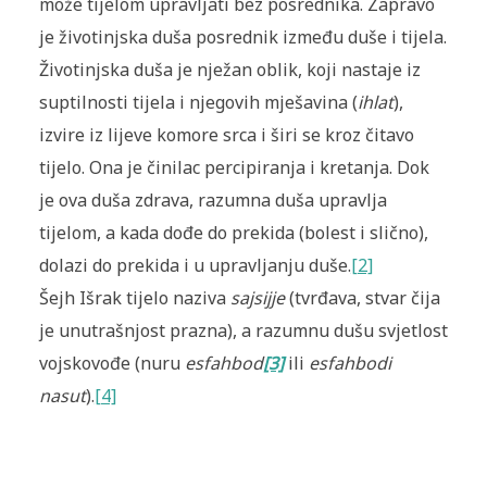
može tijelom upravljati bez posrednika. Zapravo
je životinjska duša posrednik između duše i tijela.
Životinjska duša je nježan oblik, koji nastaje iz
suptilnosti tijela i njegovih mješavina (
ihlat
),
izvire iz lijeve komore srca i širi se kroz čitavo
tijelo. Ona je činilac percipiranja i kretanja. Dok
je ova duša zdrava, razumna duša upravlja
tijelom, a kada dođe do prekida (bolest i slično),
dolazi do prekida i u upravljanju duše.
[2]
Šejh Išrak tijelo naziva
sajsijje
(tvrđava, stvar čija
je unutrašnjost prazna), a razumnu dušu svjetlost
vojskovođe (nuru
esfahbod
[3]
ili
esfahbodi
nasut
).
[4]