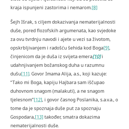
kraja ispunjeni zastorima i nemarom.
[8]
Šejh Išrak, s ciljem dokazivanja nematerijalnosti
duše, pored flozofskih argumenata, kao svjedoke
za ovu tvrdnju navodi i ajete u vezi sa životom,
opskrbljivanjem i radošću šehida kod Boga
[9]
,
činjenicom da je duša iz svijeta emera
[10]
i
udahnjivanjem božanskog duha u razumnu
dušu
[11]
. Govor Imama Alija, a.s., koji kazuje:
“Tako mi Boga, kapiju Hajbara sam iščupao
duhovnom snagom (malakuti), a ne snagom
tjelesnom”
[12]
, i govor časnog Poslanika, s.a.v.a., o
tome da je spoznaja duše put za spoznaju
Gospodara,
[13]
također, smatra dokazima
nematerijalnosti duše.