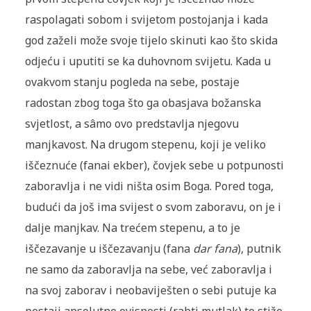
raspolagati sobom i svijetom postojanja i kada
god zaželi može svoje tijelo skinuti kao što skida
odjeću i uputiti se ka duhovnom svijetu. Kada u
ovakvom stanju pogleda na sebe, postaje
radostan zbog toga što ga obasjava božanska
svjetlost, a sâmo ovo predstavlja njegovu
manjkavost. Na drugom stepenu, koji je veliko
iščeznuće (fanai ekber), čovjek sebe u potpunosti
zaboravlja i ne vidi ništa osim Boga. Pored toga,
budući da još ima svijest o svom zaboravu, on je i
dalje manjkav. Na trećem stepenu, a to je
iščezavanje u iščezavanju (fana
dar fana
), putnik
ne samo da zaboravlja na sebe, već zaboravlja i
na svoj zaborav i neobaviješten o sebi putuje ka
postaji apsolutne ovisnosti (rabti mutlak) te stiže