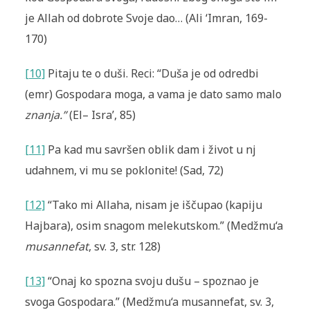
je Allah od dobrote Svoje dao… (Ali ‘Imran, 169-
170)
[10]
Pitaju te o duši. Reci: “Duša je od odredbi
(emr) Gospodara moga, a vama je dato samo malo
znanja.”
(El– Isra’, 85)
[11]
Pa kad mu savršen oblik dam i život u nj
udahnem, vi mu se poklonite! (Sad, 72)
[12]
“Tako mi Allaha, nisam je iščupao (kapiju
Hajbara), osim snagom melekutskom.” (Medžmu‘a
musannefat
, sv. 3, str. 128)
[13]
“Onaj ko spozna svoju dušu – spoznao je
svoga Gospodara.” (Medžmu‘a musannefat, sv. 3,