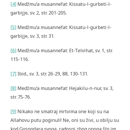
[4]
Medžmu‘a musannefat: Kissatu-l-gurbeti-l-
garbijje, sv. 2, str. 201-205.
[5]
Medžmu‘a musannefat: Kissatu-l-gurbeti-l-
garbijje, sv. 3, str. 31.
[6]
Medžmu‘a musannefat: Et-Telvihat, sv. 1, str.
115-116.
[7]
Ibid., sv. 3, str. 26-29, 88, 130-131.
[8]
Medžmu‘a musannefat: Hejakilu-n-nur, sv. 3,
str. 75-76.
[9]
Nikako ne smatraj mrtvima one koji su na
Allahovu putu poginuli! Ne, oni su živi, u obilju su
kod Gospodara svoga, radosni zbog onoga što im