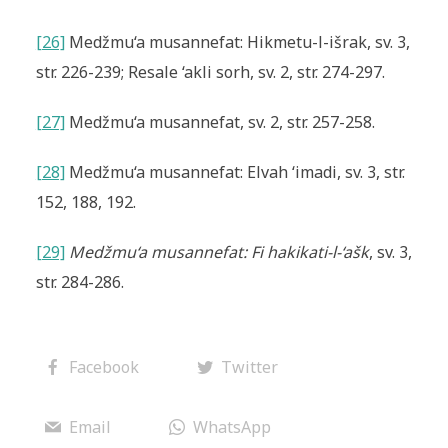
[26]
Medžmu‘a musannefat: Hikmetu-l-išrak, sv. 3,
str. 226-239; Resale ‘akli sorh, sv. 2, str. 274-297.
[27]
Medžmu‘a musannefat, sv. 2, str. 257-258.
[28]
Medžmu‘a musannefat: Elvah ‘imadi, sv. 3, str.
152, 188, 192.
[29]
Medžmu‘a musannefat: Fi hakikati-l-‘ašk
, sv. 3,
str. 284-286.
Facebook
Twitter
Email
WhatsApp