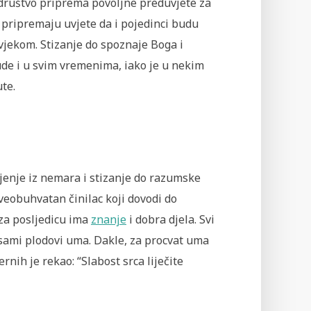
 društvo priprema povoljne preduvjete za
pripremaju uvjete da i pojedinci budu
ovjekom. Stizanje do spoznaje Boga i
de i u svim vremenima, iako je u nekim
te.
njenje iz nemara i stizanje do razumske
eobuhvatan činilac koji dovodi do
o za posljedicu ima
znanje
i dobra djela. Svi
i sami plodovi uma. Dakle, za procvat uma
rnih je rekao: “Slabost srca liječite