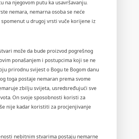
etu na njegovom putu ka usavršavanju.
rste nemara, nemarna osoba se neće
pomenut u drugoj vrsti vuče korijene iz
 stvari može da bude proizvod pogrešnog
ekovim ponašanjem i postupcima koji se ne
voju prirodnu svijest o Bogu te Bogom danu
 zbog toga postaje nemaran prema svome
maruje zbilju svijeta, usredsređujući sve
ota. On svoje sposobnosti koristi za
še nije kadar koristiti za procjenjivanje
enosti nebitnim stvarima postaju nemarne