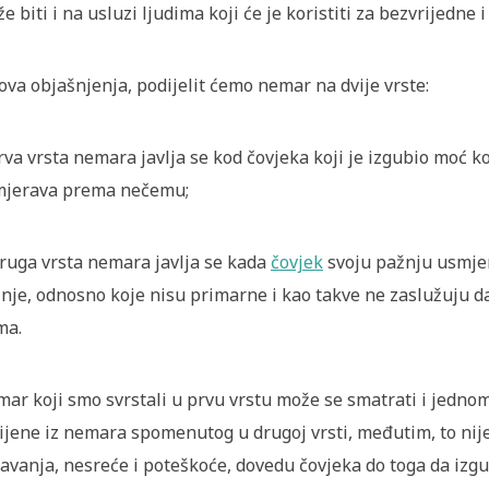
e biti i na usluzi ljudima koji će je koristiti za bezvrijedne 
ova objašnjenja, podijelit ćemo nemar na dvije vrste:
rva vrsta nemara javlja se kod čovjeka koji je izgubio moć k
jerava prema nečemu;
ruga vrsta nemara javlja se kada
čovjek
svoju pažnju usmjer
nje, odnosno koje nisu primarne i kao takve ne zaslužuju 
ma.
ar koji smo svrstali u prvu vrstu može se smatrati i jednom
ijene iz nemara spomenutog u drugoj vrsti, međutim, to nije
avanja, nesreće i poteškoće, dovedu čovjeka do toga da izg