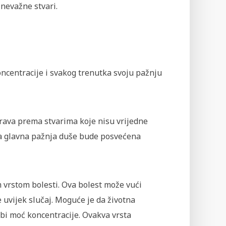
i nevažne stvari.
oncentracije i svakog trenutka svoju pažnju
ava prema stvarima koje nisu vrijedne
da glavna pažnja duše bude posvećena
 vrstom bolesti. Ova bolest može vući
 uvijek slučaj. Moguće je da životna
ubi moć koncentracije. Ovakva vrsta