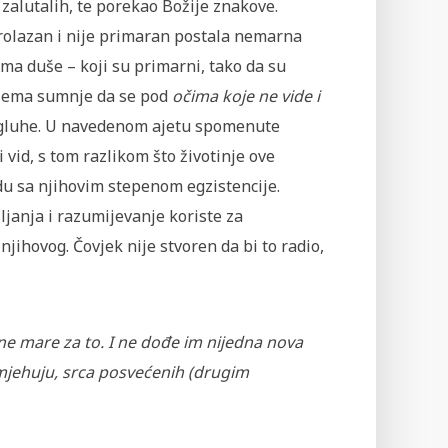
 zalutalih, te porekao Božije znakove.
prolazan i nije primaran postala nemarna
ma duše – koji su primarni, tako da su
 Nema sumnje da se pod
očima koje ne vide i
 su gluhe. U navedenom ajetu spomenute
 vid, s tom razlikom što životinje ove
adu sa njihovim stepenom egzistencije.
janja i razumijevanje koriste za
jihovog. Čovjek nije stvoren da bi to radio,
 ne mare za to. I ne dođe im nijedna nova
mjehuju, srca posvećenih (drugim