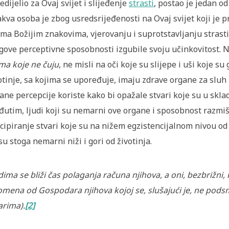
edijelio za Ovaj svijet i slijeđenje
strasti
, postao je jedan od
kva osoba je zbog usredsrijeđenosti na Ovaj svijet koji je 
ma Božijim znakovima, vjerovanju i suprotstavljanju strasti
gove perceptivne sposobnosti izgubile svoju učinkovitost.
ma koje ne čuju
, ne misli na oči koje su slijepe i uši koje
otinje, sa kojima se upoređuje, imaju zdrave organe za sluh i
ane percepcije koriste kako bi opažale stvari koje su u skl
utim, ljudi koji su nemarni ove organe i sposobnost razmišl
cipiranje stvari koje su na nižem egzistencijalnom nivou od n
su stoga nemarni niži i gori od životinja.
dima se bliži čas polaganja računa njihova, a oni, bezbrižni,
mena od Gospodara njihova kojoj se, slušajući je, ne pods
arima).
[2]