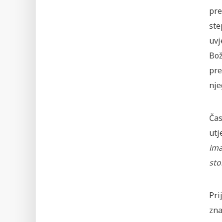
pre
ste
uvj
Bož
pre
nje
Čas
utj
ima
sto
Pri
zna