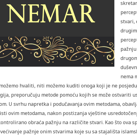
skretan
percep
stvari
drugim
percep
pažnju 
drugom
duševnu
nema m
možemo hvaliti, niti možemo kuditi onoga koji je ne posjeduj
igija, preporučuju metode pomoću kojih se može ostvariti us
m. U svrhu napretka i podučavanja ovim metodama, obavljaj
isti ovim metodama, nakon postizanja vještine usredotočenj
ontrolirano obraća pažnju na različite stvari. Kao što ova 
većivanje pažnje onim stvarima koje su sa stajališta islamsk