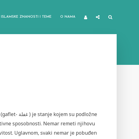
ISLAMSKE ZNANOSTI I TEME
O NAMA
gaflet- غفلة ) je stanje kojem su podložne
tivne sposobnosti. Nemar remeti njihovu
vitost. Uglavnom, svaki nemar je pobuđen