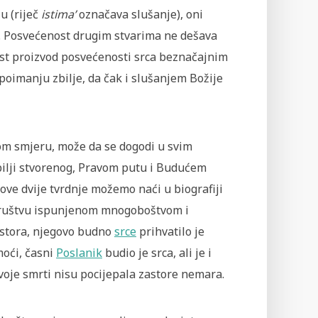
 (riječ
istima’
označava slušanje), oni
. Posvećenost drugim stvarima ne dešava
ost proizvod posvećenosti srca beznačajnim
poimanju zbilje, da čak i slušanjem Božije
om smjeru, može da se dogodi u svim
 zbilji stvorenog, Pravom putu i Budućem
 ove dvije tvrdnje možemo naći u biografiji
u društvu ispunjenom mnogoboštvom i
ostora, njegovo budno
srce
prihvatilo je
moći, časni
Poslanik
budio je srca, ali je i
svoje smrti nisu pocijepala zastore nemara.