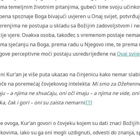
ma temeljnim životnim pitanjima, gubeći time svoju učinkovit
pena spoznaje Boga bivajući uvjeren u Onaj svijet, potvrđu
erenjima ne postupa u skladu sa Božijim zadovoljstvom i ne 
ije vjere. Ovakva osoba, također, s vremenom postaje nema
ma sjećanju na Boga, prema radu u Njegovo ime, te prema u
gove perceptivne moći postaju usredsrijeđene na
Ovaj svije
ni Kur’an je više puta ukazao na činjenicu kako nemar slabi
eče na poremećaj čovjekovog intelekta:
Mi smo za Džehennem
ju – a njima ne shvaćaju, oni oči imaju – a njima ne vide, oni
ka, čak i gori – oni su zaista nemarni
.
[1]
je ovoga, Kur’an govori o čovjeku kojem su dati znaci Božijih
kovima, iako su ga oni mogli uzdignuti, odvesti do znanja, s