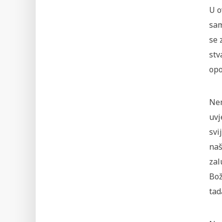
U o
sam
se 
stv
opo
Nem
uvj
svi
naš
zal
Bož
tad