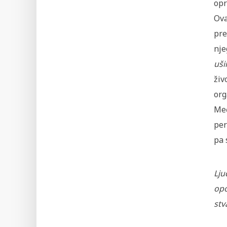
opr
Ova
pre
nje
uši
živ
org
Međ
per
pa 
Lju
opo
stv