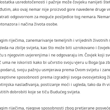
ostatka usredotočenosti i pažnje može čovjeku nanijeti št
utim, ako ovaj nemar nije proizvod gore navedene druge v
trati odgovornom za moguće posljedice tog nemara. Nemar s
etonazora i načina života osobe.
gim riječima, zanemarivanje temeljnih i vrijednih životnih
leda na zbilje svijeta, kao što može biti uzrokovano i čovj
žu s njegovim uvjerenjima i ne odgovaraju im. Čovjek koji s
 uma ne iskoristi kako bi učvrstio svoju vjeru u Boga (pa
podaru), svoju pažnju usmjerava prema Ovom svijetu i zane
ceptivne sposobnosti prema izgradnji svoga ovosvjetskog živ
otinjska naslađivanja, postizanje moći i ugleda, tako da ih vi
stitih dobrobiti koje se tiču Budućeg svijeta.
gim riječima, njegove sposobnosti zbog pretjerane posveć