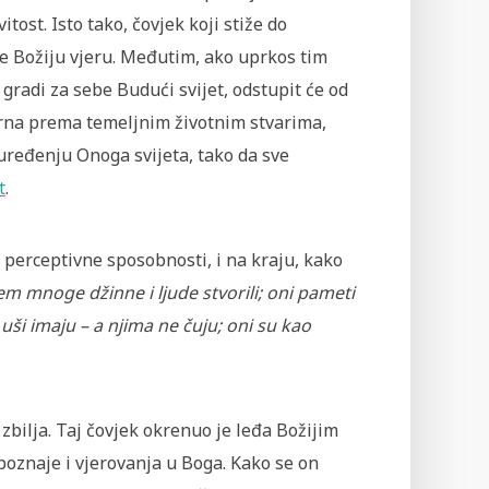
ost. Isto tako, čovjek koji stiže do
je Božiju vjeru. Međutim, ako uprkos tim
gradi za sebe Budući svijet, odstupit će od
rna prema temeljnim životnim stvarima,
ređenju Onoga svijeta, tako da sve
t
.
 perceptivne sposobnosti, i na kraju, kako
 mnoge džinne i ljude stvorili; oni pameti
 uši imaju – a njima ne čuju; oni su kao
 zbilja. Taj čovjek okrenuo je leđa Božijim
poznaje i vjerovanja u Boga. Kako se on