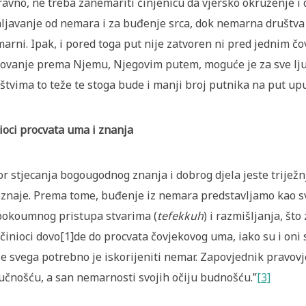
avno, ne treba zanemariti činjenicu da vjersko okruženje i
ljavanje od nemara i za buđenje srca, dok nemarna društva 
arni. Ipak, i pored toga put nije zatvoren ni pred jednim č
ovanje prema Njemu, Njegovim putem, moguće je za sve lju
štvima to teže te stoga bude i manji broj putnika na put upu
ioci procvata uma i znanja
or stjecanja bogougodnog znanja i dobrog djela jeste trijež
znaje. Prema tome, buđenje iz nemara predstavljamo kao sv
okoumnog pristupa stvarima (
tefekkuh
) i razmišljanja, št
 činioci dovo[1]de do procvata čovjekovog uma, iako su i on
je svega potrebno je iskorijeniti nemar. Zapovjednik pravovje
učnošću, a san nemarnosti svojih očiju budnošću.”
[3]