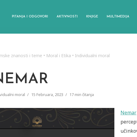
PITANJA I ODGOVORI
AKTIVNOSTI
KNJIGE
MULTIMEDIJA
amske znanosti i teme
•
Moral i Etika
•
Individualni moral
NEMAR
vidualni moral
15 Februara, 2023
17 min čitanja
Nemar
(
percep
učinko