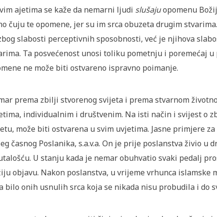
vim ajetima se kaže da nemarni ljudi
slušaju
opomenu Božiju
o čuju te opomene, jer su im srca obuzeta drugim stvarima
zbog slabosti perceptivnih sposobnosti, već je njihova slab
arima. Ta posvećenost unosi toliku pometnju i poremećaj u 
mene ne može biti ostvareno ispravno poimanje.
ar prema zbilji stvorenog svijeta i prema stvarnom životn
etima, individualnim i društvenim. Na isti način i svijest o
jetu, može biti ostvarena u svim uvjetima. Jasne primjere za
eg časnog Poslanika, s.a.v.a. On je prije poslanstva živio 
utalošću. U stanju kada je nemar obuhvatio svaki pedalj pr
iju objavu. Nakon poslanstva, u vrijeme vrhunca islamske 
a bilo onih usnulih srca koja se nikada nisu probudila i do 