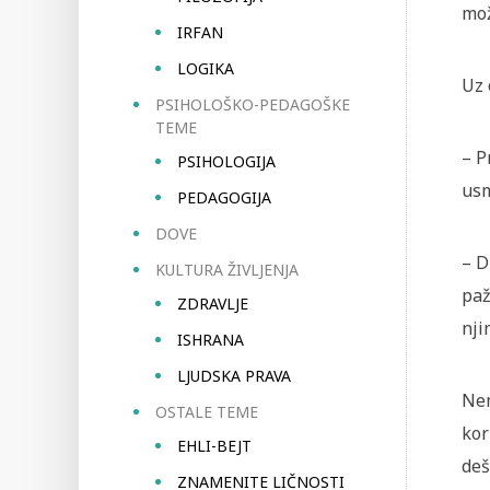
mož
IRFAN
LOGIKA
Uz 
PSIHOLOŠKO-PEDAGOŠKE
TEME
– P
PSIHOLOGIJA
usm
PEDAGOGIJA
DOVE
– D
KULTURA ŽIVLJENJA
paž
ZDRAVLJE
nji
ISHRANA
LJUDSKA PRAVA
Nem
OSTALE TEME
kor
EHLI-BEJT
deš
ZNAMENITE LIČNOSTI