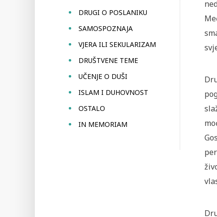
ned
DRUGI O POSLANIKU
Međ
SAMOSPOZNAJA
sma
VJERA ILI SEKULARIZAM
svj
DRUŠTVENE TEME
UČENJE O DUŠI
Dru
ISLAM I DUHOVNOST
pog
sla
OSTALO
moć
IN MEMORIAM
Gos
per
živ
vla
Dru