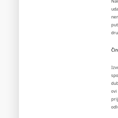
Nar
uda
nem
put
dru
Čin
Izv
spo
dub
ovi
pri
odl