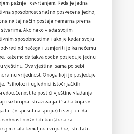
jem pažnje i osvrtanjem. Kada je jedna
tivna sposobnost snažno posvećena jednoj
, ona na taj način postaje nemarna prema
 stvarima. Ako neko vlada svojim
tivnim sposobnostima i ako je kadar svoju
odvrati od nečega i usmjeriti je ka nečemu
e, kažemo da takva osoba posjeduje jednu
 vještinu. Ova vještina, sama po sebi,
oralnu vrijednost. Onoga koji je posjeduje
e. Psiholozi i uglednici istočnjačkih
redotočenost te postići vještine vladanja
u se brojna istraživanja. Osoba koja se
a bit će sposobna spriječiti svoj um da
sposobnost može biti korištena za
og morala temeljne i vrijedne, isto tako