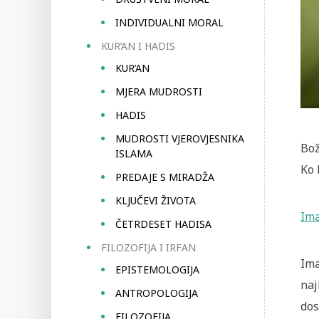
INDIVIDUALNI MORAL
KUR’AN I HADIS
KUR’AN
MJERA MUDROSTI
HADIS
MUDROSTI VJEROVJESNIKA
Bož
ISLAMA
Ko 
PREDAJE S MIRADŽA
KLJUČEVI ŽIVOTA
Ima
ČETRDESET HADISA
FILOZOFIJA I IRFAN
Ima
EPISTEMOLOGIJA
naj
ANTROPOLOGIJA
dos
FILOZOFIJA