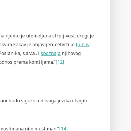
na njemu je utemeljena strpljivost; drugi je
nakvim kakav je objavljen; četvrti je
ljubav
slanika, s.a.v.a., i
spoznaja
njihovog
ep odnos prema komšijama.”
[12]
ni budu sigurni od tvoga jezika i tvojih
vi muslimana nije musliman.”
[14]