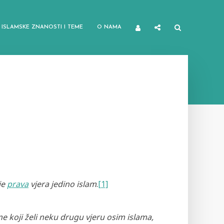
ISLAMSKE ZNANOSTI I TEME
O NAMA
je
prava
vjera jedino islam
.
[1]
 koji želi neku drugu vjeru osim islama,