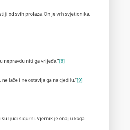
stiji od svih prolaza. On je vrh svjetionika,
u nepravdu niti ga vrijeđa.”
[8]
 ne laže i ne ostavlja ga na cjedilu.”
[9]
 su ljudi sigurni. Vjernik je onaj u koga