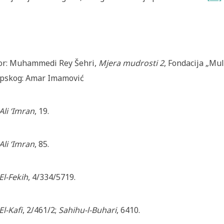
or: Muhammedi Rey Šehri,
Mjera mudrosti 2
, Fondacija „Mul
pskog: Amar Imamović
Ali ‘Imran
, 19.
Ali ‘Imran
, 85.
El-Fekih
, 4/334/5719.
El-Kafi
, 2/461/2;
Sahihu-l-Buhari
, 6410.