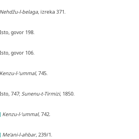
Nehdžu-l-belaga
, izreka 371.
Isto, govor 198.
Isto, govor 106.
Kenzu-l-‘ummal
, 745.
Isto, 747;
Sunenu-t-Tirmizi
, 1850.
]
Kenzu-l-‘ummal
, 742.
]
Me‘ani-l-ahbar
, 239/1.