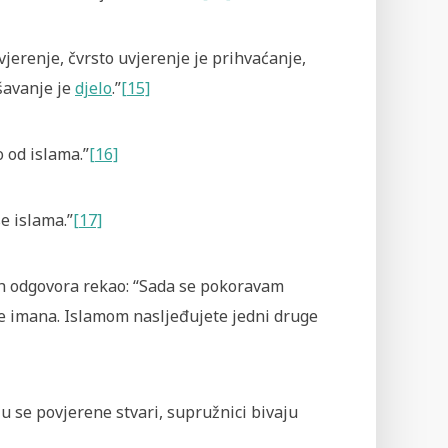
vjerenje, čvrsto uvjerenje je prihvaćanje,
ršavanje je
djelo
.”
[15]
o od islama.”
[16]
e islama.”
[17]
ih odgovora rekao: “Sada se pokoravam
rije imana. Islamom nasljeđujete jedni druge
ju se povjerene stvari, supružnici bivaju