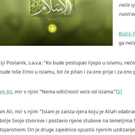
neće vj
nastra
Božiji 
ga neće
iji Poslanik, s.a.v.a.: “Ko bude postupao lijepo u islamu, neće 
bude loše činio u islamu, bit će pitan i za ono prije i za ono p
m Ali
, mir s njim: “Nema odličnosti veće od islama.”
[5]
m Ali, mir s njim: “Islam je zaista vjera koju je Allah odabr
bolje Svoje stvorove i postavio njene stubove na temeljima 
tojanstvom. On je druge zajednice spustio njenim uzdizanje