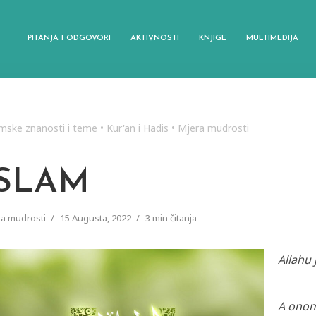
PITANJA I ODGOVORI
AKTIVNOSTI
KNJIGE
MULTIMEDIJA
amske znanosti i teme
•
Kur'an i Hadis
•
Mjera mudrosti
ISLAM
a mudrosti
15 Augusta, 2022
3 min čitanja
Allahu 
A onome