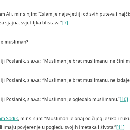
m Ali, mir s njim: “Islam je najsvjetliji od svih puteva i najči
za sjajna, svjetiljka blistava.”
[7]
je musliman?
iji Poslanik, s.a.v.a.: “Musliman je brat muslimanu; ne čini m
iji Poslanik, s.a.v.a.: “Musliman je brat muslimanu, ne izdaje,
iji Poslanik, s.a.v.a.: “Musliman je ogledalo muslimanu.”
[10]
am Sadik
, mir s njim: “Musliman je onaj od čijeg jezika i ruku
di imaju povjerenje u pogledu svojih imetaka i života.”
[11]