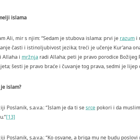
elji islama
m Ali, mir s njim: “Sedam je stubova islama: prvi je
razum
i 
anje časti i istinoljubivost jezika; treći je učenje Kur’ana o
i Allaha i
mržnja
radi Allaha; peti je pravo porodice Božijeg Po
ajeta; šesti je pravo braće i čuvanje tog prava, sedmi je lij
 je islam?
iji Poslanik, s.a.v.a.: “Islam je da ti se
srce
pokori i da muslima
u.”
[13]
iji Poslanik, s.a.v.a.: “Ko osvane, a briga mu ne budu poslo