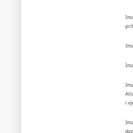
Ima
pri
Ima
Ima
Ima
All
i v
Ima
doz