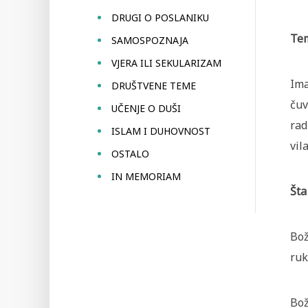
DRUGI O POSLANIKU
Tem
SAMOSPOZNAJA
VJERA ILI SEKULARIZAM
Ima
DRUŠTVENE TEME
čuv
UČENJE O DUŠI
rad
ISLAM I DUHOVNOST
vil
OSTALO
IN MEMORIAM
Šta
Bož
ruk
Bož