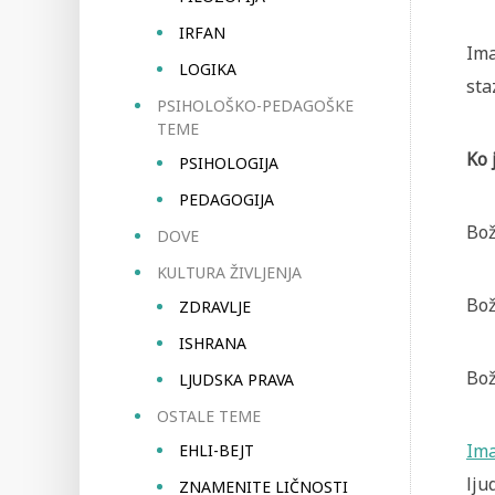
IRFAN
Ima
LOGIKA
sta
PSIHOLOŠKO-PEDAGOŠKE
TEME
Ko 
PSIHOLOGIJA
PEDAGOGIJA
Bož
DOVE
KULTURA ŽIVLJENJA
Bož
ZDRAVLJE
ISHRANA
Bož
LJUDSKA PRAVA
OSTALE TEME
Im
EHLI-BEJT
lju
ZNAMENITE LIČNOSTI