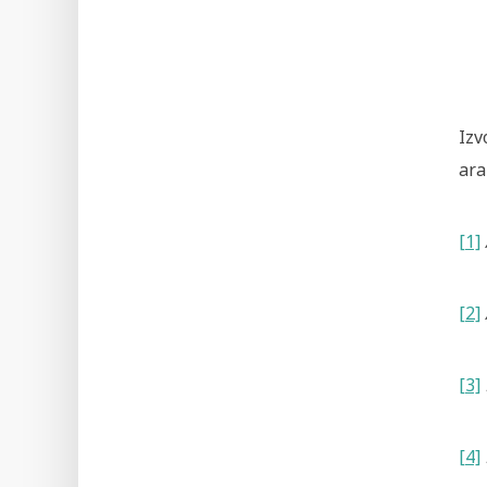
Izv
ara
[1]
[2]
[3]
[4]