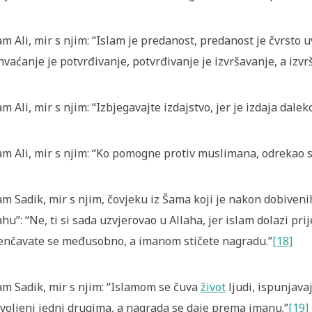
m Ali, mir s njim: “Islam je predanost, predanost je čvrsto u
hvaćanje je potvrđivanje, potvrđivanje je izvršavanje, a izv
m Ali, mir s njim: “Izbjegavajte izdajstvo, jer je izdaja dalek
m Ali, mir s njim: “Ko pomogne protiv muslimana, odrekao s
m Sadik, mir s njim, čovjeku iz Šama koji je nakon dobiven
ahu”: “Ne, ti si sada uzvjerovao u Allaha, jer islam dolazi p
jenčavate se međusobno, a imanom stičete nagradu.”
[18]
m Sadik, mir s njim: “Islamom se čuva
život
ljudi, ispunjava
voljeni jedni drugima, a nagrada se daje prema imanu.”
[19]