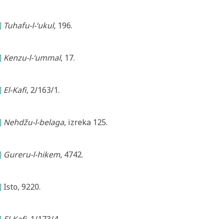
]
Tuhafu-l-‘ukul
, 196.
]
Kenzu-l-‘ummal
, 17.
]
El-Kafi
, 2/163/1.
]
Nehdžu-l-belaga
, izreka 125.
]
Gureru-l-hikem
, 4742.
]
Isto, 9220.