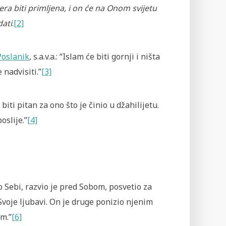
era biti primljena, i on će na Onom svijetu
dati
.
[2]
Poslanik
, s.a.v.a.: “Islam će biti gornji i ništa
 nadvisiti.”
[3]
biti pitan za ono što je činio u džahilijetu.
oslije.”
[4]
ao Sebi, razvio je pred Sobom, posvetio za
Svoje ljubavi. On je druge ponizio njenim
m.”
[6]