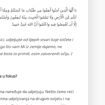
يَا أَيُّهَا الَّذِينَ آمَنُوا أَنفِقُوا مِن طَيِّبَاتِ مَا كَسَبْتُمْ وَمِمَّا أَ
خ
لَكُم مِّنَ الْأَرْ‌ضِ وَلَا تَيَمَّمُوا الْخَبِيثَ مِنْهُ تُنفِقُونَ وَلَسْتُم
إِلَّا أَن تُغْمِضُوا فِيهِ وَاعْلَمُوا أَنَّ اللهَ غَنِىٌّ حَمِيدٌ
ci, udjeljujte od lijepih stvari koje stičete i
ga što vam Mi iz zemlje dajemo, ne
ne biste to primili, osim zatvorenih očiju. I
a u fokus?
ima naređuje da udjeljuju. Nešto ćemo reći
vima udjeljivanja na drugom svijetu i na