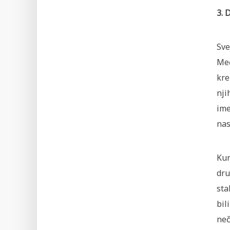
Sve
Međ
kre
nji
ime
nas
Kur
dru
sta
bil
neč