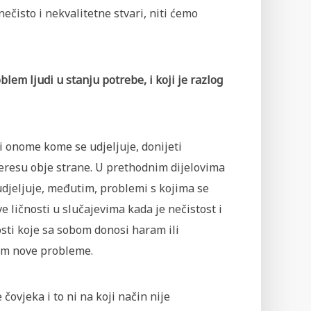
isto i nekvalitetne stvari, niti ćemo
roblem ljudi u stanju potrebe, i koji je razlog
 i onome kome se udjeljuje, donijeti
teresu obje strane. U prethodnim dijelovima
udjeljuje, međutim, problemi s kojima se
e ličnosti u slučajevima kada je nečistost i
osti koje sa sobom donosi haram ili
i im nove probleme.
 čovjeka i to ni na koji način nije