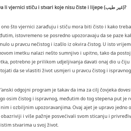
3. Da li vjernici stiču i stvari koje nisu čiste i lijepe (غیر طیب)?
 ono što vjernici zarađuju i stiču mora biti čisto i kako treba
utim, istovremeno se posredno upozoravaju da se paze kako 
nulo u pravcu nečistog i izašlo iz okvira čistog. U isto vrije
hovom imetku nalazi nešto sumnjivo i upitno, tako da postoji
tka, potrebno je prilikom udjeljivanja davati onaj dio u čiju
tojati da se vlastiti život usmjeri u pravcu čistog i ispravnog
’anski odgojni program je takav da ima za cilj čovjeka doves
go osim čistog i ispravnog, međutim do tog stepena put je re
lnim i ozbiljnim upozoravanjima. Ovaj ajet je upravo jedno 
i obazriviji i više pažnje posvećivali svom sticanju i privređ
istim stvarima u svoj život.