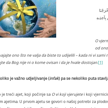
ْرَ‌جْنَا
 بِآخِذِيهِ
O vjerni
od ono
vajajte ono što ne valja da biste to udijelili – kada ni vi sami 
jte da Bog nije ni o kome ovisan i da je hvale dostojan
.
[1]
Koliko je važno udjeljivanje (
infak
) pa se nekoliko puta stavlj
 je treći ajet, koji počinje sa
O vi koji vjerujete
i koji vjernic
im ajetima. U prvom ajetu se govori o našoj potrebi za plodo