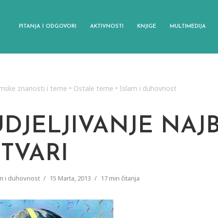
PITANJA I ODGOVORI
AKTIVNOSTI
KNJIGE
MULTIMEDIJA
amske znanosti i teme
•
Ostale teme
•
Islam i duhovnost
UDJELJIVANJE NAJ
STVARI
m i duhovnost
15 Marta, 2013
17 min čitanja