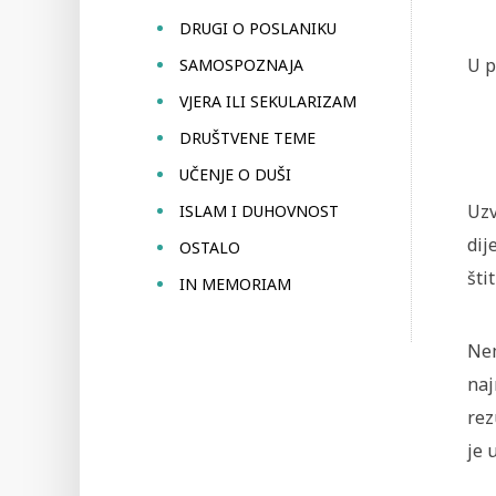
DRUGI O POSLANIKU
U p
SAMOSPOZNAJA
VJERA ILI SEKULARIZAM
DRUŠTVENE TEME
UČENJE O DUŠI
Uzv
ISLAM I DUHOVNOST
dij
OSTALO
štit
IN MEMORIAM
Nem
naj
rez
je 