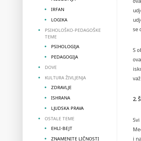
ova
IRFAN
udj
udj
LOGIKA
se 
PSIHOLOŠKO-PEDAGOŠKE
TEME
PSIHOLOGIJA
S o
PEDAGOGIJA
ova
DOVE
isk
KULTURA ŽIVLJENJA
važ
ZDRAVLJE
ISHRANA
2. 
LJUDSKA PRAVA
OSTALE TEME
Svi
EHLI-BEJT
Međ
i n
ZNAMENITE LIČNOSTI