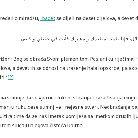
redaji o miradžu,
ibadet
se dijeli na deset dijelova, a devet d
الحلال، فإذا طیبت مطعمك و مشربك فأنت في حفظي و کنفي
išeni Bog se obraća Svom plemenitom Poslaniku riječima: “O
elova, a devet ih se odnosi na traženje halal opskrbe, pa ako
iti.”
[2]
a sumnje da se vjernici tokom sticanja i zarađivanja mogu 
manju ruku dese sumnjive i nejasne stvari. Neobraćanje pa
ultira time da se naš imetak pomiješa sa imetkom drugih lju
u tom slučaju njegova čistoća upitna.