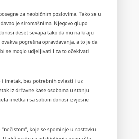
 posegne za neobičnim poslovima. Tako se u
ao davao je siromašnima. Njegovo glupo
e donosi deset sevapa tako da mu na kraju
 ovakva pogrešna opravdavanja, a to je da
bi se moglo udjeljivati i za to očekivati
i imetak, bez potrebnih ovlasti i uz
etak iz državne kase osobama u stanju
ijela imetka i sa sobom donosi izvjesne
o “nečistom”, koje se spominje u nastavku
ne. Uzdržavajte se od dijeljenja onoga što