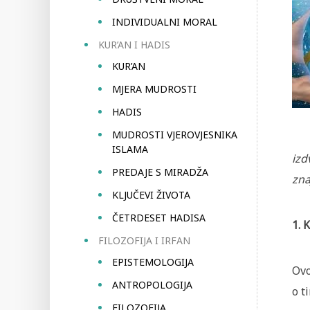
INDIVIDUALNI MORAL
KUR’AN I HADIS
KUR’AN
MJERA MUDROSTI
HADIS
MUDROSTI VJEROVJESNIKA
ISLAMA
izd
PREDAJE S MIRADŽA
zna
KLJUČEVI ŽIVOTA
ČETRDESET HADISA
1. 
FILOZOFIJA I IRFAN
EPISTEMOLOGIJA
Ovo
ANTROPOLOGIJA
o t
FILOZOFIJA