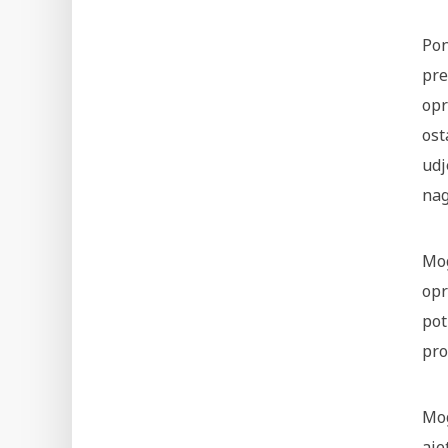
Pon
pre
opr
ost
udj
nag
Mog
opr
pot
pro
Mog
aje