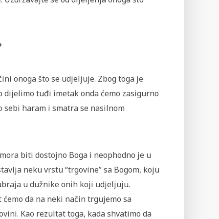
?
ini onoga što se udjeljuje. Zbog toga je
iko dijelimo tuđi imetak onda ćemo zasigurno
o sebi haram i smatra se nasilnom
 mora biti dostojno Boga i neophodno je u
stavlja neku vrstu “trgovine” sa Bogom, koju
braja u dužnike onih koji udjeljuju.
it ćemo da na neki način trgujemo sa
vini. Kao rezultat toga, kada shvatimo da