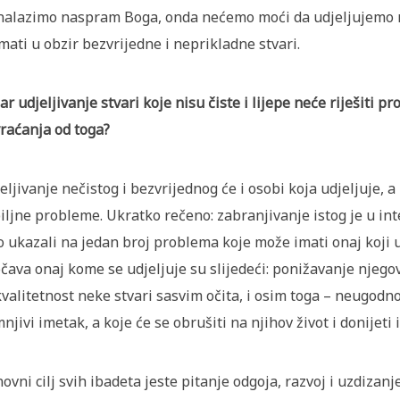
nalazimo naspram Boga, onda nećemo moći da udjeljujemo neč
mati u obzir bezvrijedne i neprikladne stvari.
Zar udjeljivanje stvari koje nisu čiste i lijepe neće riješiti p
raćanja od toga?
eljivanje nečistog i bezvrijednog će i osobi koja udjeljuje, a
iljne probleme. Ukratko rečeno: zabranjivanje istog je u in
 ukazali na jedan broj problema koje može imati onaj koji 
čava onaj kome se udjeljuje su slijedeći: ponižavanje njegov
valitetnost neke stvari sasvim očita, i osim toga – neugodn
njivi imetak, a koje će se obrušiti na njihov život i donijet
ovni cilj svih ibadeta jeste pitanje odgoja, razvoj i uzdizanje