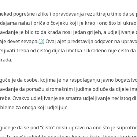
ekad pogrešne izlike i opravdavanja rezultiraju time da se
dajama nalazi priča o čovjeku koji je krao i ono što bi ukr
avdanje je bilo to da krađa nosi jedan grijeh, a udjeljivanj
aje devet sevapa.
[3]
Ovaj ajet predstavlja odgovor na upravo
eljivati treba od čistog dijela imetka. Ukradeno nije čisto da 
rada.
uće je da osobe, kojima je na raspolaganju javno bogatstvo 
avdanje da pomažu siromašnim ljudima odluče da dijele im
rebe. Ovakvo udjeljivanje se smatra udjeljivanje nečistog d
bleme za onoga koji udjeljuje.
uće je da se pod “čisto” misli upravo na ono što je suprotn
ta. To znači: udijelite one stvari koje su čiste, lijepe i koris