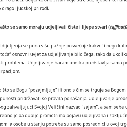
e drago ljudskoj prirodi.
Zašto se samo moraju udjeljivati čiste i lijepe stvari (
tajjibat
)
 dijeljenja se puno više pažnje posvećuje kakvoći nego količ
stoća” osnovni uvjet za udjeljivanje bilo čega, tako da ukol
ti problema. Udjeljivanje haram imetka predstavlja samo p
rpacijom.
 što se Bogu “pozajmljuje” ili ono s čim se trguje sa Bogom
punosti pridržavati se pravila ponašanja. Udjeljivanje pred
Bog zahvaljujući Svojoj Veličini nazvao “zajam”, a sam sebe u
rebno je da dublje promotrimo pojavu udjeljivana i zaključ
om, a osobe u stanju potrebe su samo posrednici u ovoj trgo