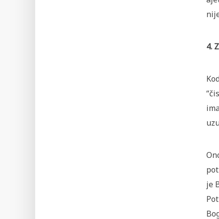
nij
4. 
Kod
“či
ima
uzu
Ono
pot
je 
Pot
Bog