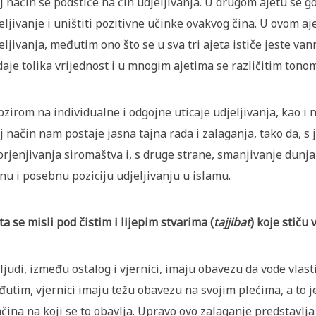
j način se podstiče na čin udjeljivanja. U drugom ajetu se 
eljivanje i uništiti pozitivne učinke ovakvog čina. U ovom aje
eljivanja, međutim ono što se u sva tri ajeta ističe jeste v
daje tolika vrijednost i u mnogim ajetima se različitim tono
bzirom na individualne i odgojne uticaje udjeljivanja, kao i
j način nam postaje jasna tajna rada i zalaganja, tako da, s
orjenjivanja siromaštva i, s druge strane, smanjivanje dunja
nu i posebnu poziciju udjeljivanju u islamu.
Šta se misli pod čistim i lijepim stvarima (
tajjibat
) koje stiču 
 ljudi, između ostalog i vjernici, imaju obavezu da vode vlast
utim, vjernici imaju težu obavezu na svojim plećima, a to je
ačina na koji se to obavlja. Upravo ovo zalaganje predstavlja