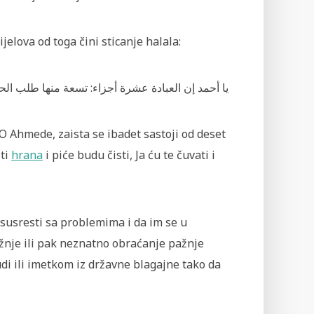
ijelova od toga čini sticanje halala:
یا أحمد إن العبادة عشرة أجزاء: تسعة منها طلب 
 Ahmede, zaista se ibadet sastoji od deset
 ti
hrana
i piće budu čisti, Ja ću te čuvati i
susresti sa problemima i da im se u
žnje ili pak neznatno obraćanje pažnje
di ili imetkom iz državne blagajne tako da