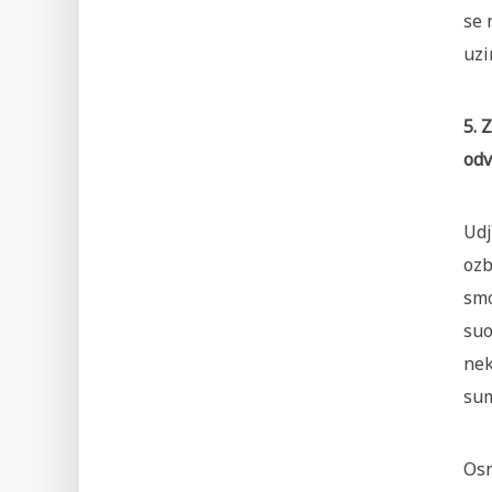
se 
uzi
5. 
odv
Udj
ozb
smo
suo
nek
sum
Osn