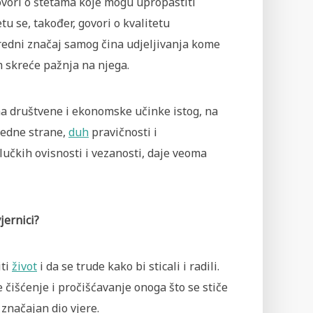
govori o štetama koje mogu upropastiti
tu se, također, govori o kvalitetu
anredni značaj samog čina udjeljivanja kome
m skreće pažnja na njega.
 na društvene i ekonomske učinke istog, na
 jedne strane,
duh
pravičnosti i
lučkih ovisnosti i vezanosti, daje veoma
vjernici?
iti
život
i da se trude kako bi sticali i radili.
 čišćenje i pročišćavanje onoga što se stiče
 značajan dio vjere.