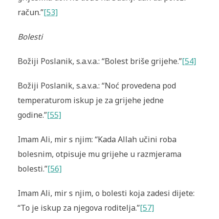
račun.”
[53]
Bolesti
Božiji Poslanik, s.a.v.a.: “Bolest briše grijehe.”
[54]
Božiji Poslanik, s.a.v.a.: “Noć provedena pod
temperaturom iskup je za grijehe jedne
godine.”
[55]
Imam Ali, mir s njim: “Kada Allah učini roba
bolesnim, otpisuje mu grijehe u razmjerama
bolesti.”
[56]
Imam Ali, mir s njim, o bolesti koja zadesi dijete:
“To je iskup za njegova roditelja.”
[57]