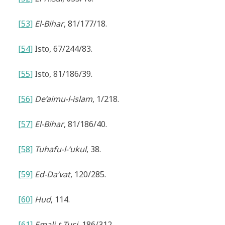
[53]
El-Bihar
, 81/177/18.
[54]
Isto,
67/244/83.
[55]
Isto,
81/186/39.
[56]
De‘aimu-l-islam
, 1/218.
[57]
El-Bihar
,
81/186/40.
[58]
Tuhafu-l-‘ukul
, 38.
[59]
Ed-Da‘vat
, 120/285.
[60]
Hud
, 114.
[61]
Emali-t-Tusi
, 186/312.