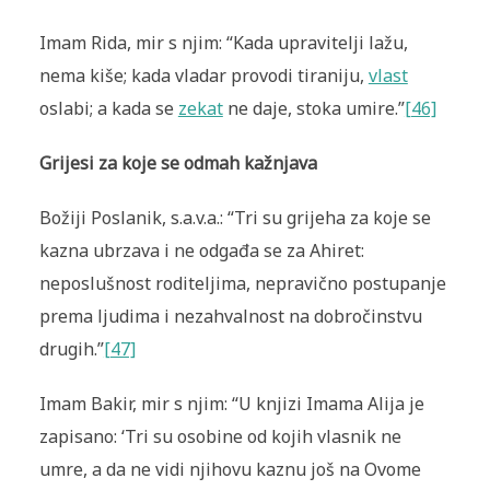
Imam Rida, mir s njim: “Kada upravitelji lažu,
nema kiše; kada vladar provodi tiraniju,
vlast
oslabi; a kada se
zekat
ne daje, stoka umire.”
[46]
Grijesi za koje se odmah kažnjava
Božiji Poslanik, s.a.v.a.: “Tri su grijeha za koje se
kazna ubrzava i ne odgađa se za Ahiret:
neposlušnost roditeljima, nepravično postupanje
prema ljudima i nezahvalnost na dobročinstvu
drugih.”
[47]
Imam Bakir, mir s njim: “U knjizi Imama Alija je
zapisano: ‘Tri su osobine od kojih vlasnik ne
umre, a da ne vidi njihovu kaznu još na Ovome