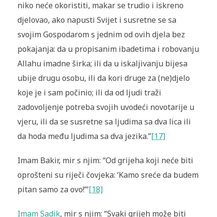
niko neće okoristiti, makar se trudio i iskreno
djelovao, ako napusti Svijet i susretne se sa
svojim Gospodarom s jednim od ovih djela bez
pokajanja: da u propisanim ibadetima i robovanju
Allahu imadne širka; ili da u iskaljivanju bijesa
ubije drugu osobu, ili da kori druge za (ne)djelo
koje je i sam počinio; ili da od ljudi traži
zadovoljenje potreba svojih uvodeći novotarije u
vjeru, ili da se susretne sa ljudima sa dva lica ili
da hoda među ljudima sa dva jezika.”
[17]
Imam Bakir, mir s njim: “Od grijeha koji neće biti
oprošteni su riječi čovjeka: ‘Kamo sreće da budem
pitan samo za ovo!’”
[18]
Imam Sadik
, mir s njim: “Svaki grijeh može biti