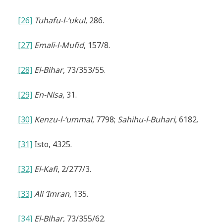
[26]
Tuhafu-l-‘ukul
, 286.
[27]
Emali-l-Mufid
, 157/8.
[28]
El-Bihar
, 73/353/55.
[29]
En-Nisa
, 31.
[30]
Kenzu-l-‘ummal
, 7798;
Sahihu-l-Buhari
, 6182.
[31]
Isto,
4325.
[32]
El-Kafi
, 2/277/3.
[33]
Ali ‘Imran
, 135.
[34]
El-Bihar
, 73/355/62.