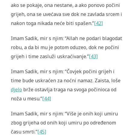
ako se pokaje, ona nestane, a ako ponovo počini
grijeh, ona se uvećava sve dok ne zavlada srcem i
nakon toga nikada neće biti spašen.”
[42]
Imam Sadik, mir s njim: “Allah ne podari blagodat
robu, a da bi mu je potom oduzeo, dok ne počini
grijeh i time zasluži uskraćivanje.”
[43]
Imam Sadik, mir s njim: “Čovjek počini grijeh i
time bude uskraćen za noćni namaz. Zaista, loše
djelo
brže ostavlja traga na svoga počinioca od
noža u mesu.”
[44]
Imam Sadik, mir s njim: “Više je onih koji umiru
zbog grijeha od onih koji umiru po određenom
času smrti.”
[45]