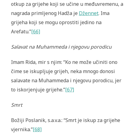
otkup za grijehe koji se učine u međuvremenu, a
nagrada primljenog Hadža je
Džennet
. Ima
grijeha koji se mogu oprostiti jedino na
Arefatu.”
[66]
Salavat na Muhammeda i njegovu porodicu
Imam Rida, mir s njim: “Ko ne može učiniti ono
čime se iskupljuje grijeh, neka mnogo donosi
salavate na Muhammeda i njegovu porodicu, jer
to iskorjenjuje grijehe.”
[67]
Smrt
Božiji Poslanik, s.a.v.a.: “Smrt je iskup za grijehe
vjernika.”
[68]