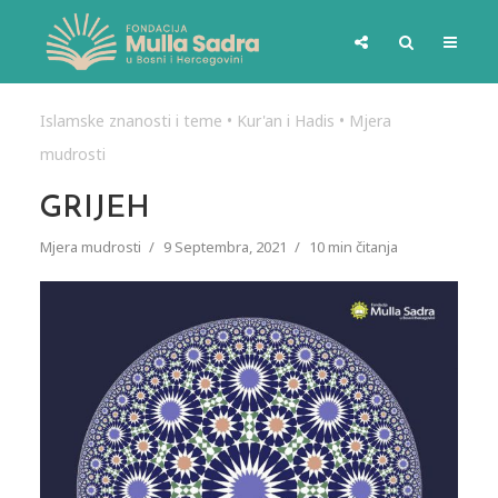
Islamske znanosti i teme
•
Kur'an i Hadis
•
Mjera
mudrosti
GRIJEH
Mjera mudrosti
9 Septembra, 2021
10 min čitanja