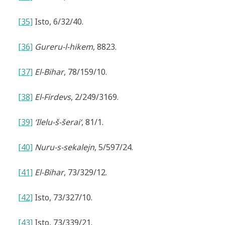
[35]
Isto,
6/32/40.
[36]
Gureru-l-hikem
, 8823.
[37]
El-Bihar
, 78/159/10.
[38]
El-Firdevs
, 2/249/3169.
[39]
‘Ilelu-š-šerai‘
, 81/1.
[40]
Nuru-s-sekalejn
, 5/597/24.
[41]
El-Bihar
, 73/329/12.
[42]
Isto, 73/327/10.
[43]
Isto,
73/339/21.