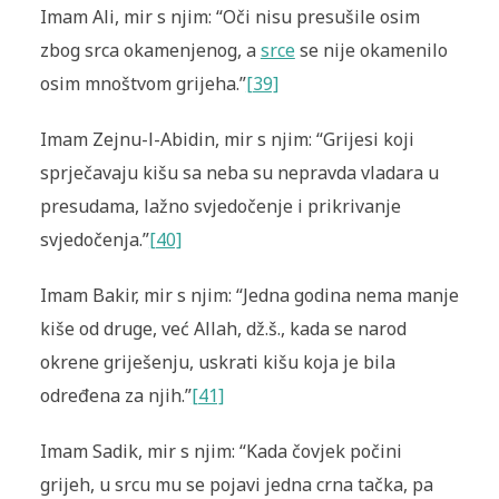
Imam Ali, mir s njim: “Oči nisu presušile osim
zbog srca okamenjenog, a
srce
se nije okamenilo
osim mnoštvom grijeha.”
[39]
Imam Zejnu-l-Abidin, mir s njim: “Grijesi koji
sprječavaju kišu sa neba su nepravda vladara u
presudama, lažno svjedočenje i prikrivanje
svjedočenja.”
[40]
Imam Bakir, mir s njim: “Jedna godina nema manje
kiše od druge, već Allah, dž.š., kada se narod
okrene griješenju, uskrati kišu koja je bila
određena za njih.”
[41]
Imam Sadik, mir s njim: “Kada čovjek počini
grijeh, u srcu mu se pojavi jedna crna tačka, pa