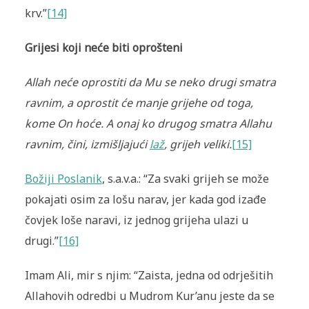
krv.”
[14]
Grijesi koji neće biti oprošteni
Allah neće oprostiti da Mu se neko drugi smatra
ravnim, a oprostit će manje grijehe od toga,
kome On hoće. A onaj ko drugog smatra Allahu
ravnim, čini, izmišljajući
laž
, grijeh veliki.
[15]
Božiji Poslanik
, s.a.v.a.: “Za svaki grijeh se može
pokajati osim za lošu narav, jer kada god izađe
čovjek loše naravi, iz jednog grijeha ulazi u
drugi.”
[16]
Imam Ali, mir s njim: “Zaista, jedna od odrješitih
Allahovih odredbi u Mudrom Kur’anu jeste da se