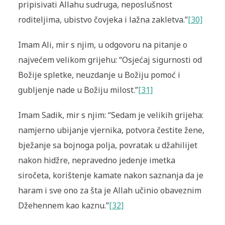
pripisivati Allahu sudruga, neposlušnost
roditeljima, ubistvo čovjeka i lažna zakletva.”
[30]
Imam Ali, mir s njim, u odgovoru na pitanje o
najvećem velikom grijehu: “Osjećaj sigurnosti od
Božije spletke, neuzdanje u Božiju pomoć i
gubljenje nade u Božiju milost.”
[31]
Imam Sadik, mir s njim: “Sedam je velikih grijeha:
namjerno ubijanje vjernika, potvora čestite žene,
bježanje sa bojnoga polja, povratak u džahilijet
nakon hidžre, nepravedno jedenje imetka
siročeta, korištenje kamate nakon saznanja da je
haram i sve ono za šta je Allah učinio obaveznim
Džehennem kao kaznu.”
[32]