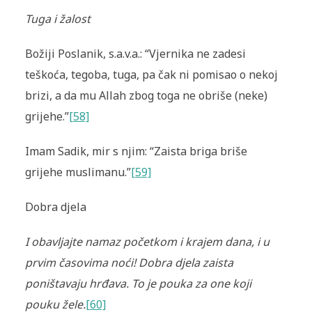
Tuga i žalost
Božiji Poslanik, s.a.v.a.: “Vjernika ne zadesi
teškoća, tegoba, tuga, pa čak ni pomisao o nekoj
brizi, a da mu Allah zbog toga ne obriše (neke)
grijehe.”
[58]
Imam Sadik, mir s njim: “Zaista briga briše
grijehe muslimanu.”
[59]
Dobra djela
I obavljajte namaz početkom i krajem dana, i u
prvim časovima noći! Dobra djela zaista
poništavaju hrđava. To je pouka za one koji
pouku žele.
[60]