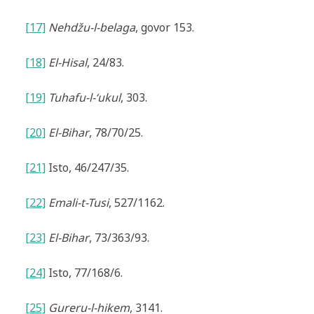
[17]
Nehdžu-l-belaga
, govor 153.
[18]
El-Hisal
, 24/83.
[19]
Tuhafu-l-‘ukul
, 303.
[20]
El-Bihar
, 78/70/25.
[21]
Isto, 46/247/35.
[22]
Emali-t-Tusi
, 527/1162.
[23]
El-Bihar
, 73/363/93.
[24]
Isto,
77/168/6.
[25]
Gureru-l-hikem
, 3141.