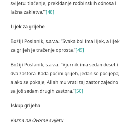
svijetu: tlačenje, prekidanje rodbinskih odnosa i
lažna zakletva.’”
[48]
Lijek za grijehe
Božiji Poslanik, s.a.v.a.: “Svaka bol ima lijek, a lijek
za grijeh je traženje oprosta.”
[49]
Božiji Poslanik, s.a.v.a.: “Vjernik ima sedamdeset i
dva zastora. Kada počini grijeh, jedan se pocijepa;
a ako se pokaje, Allah mu vrati taj zastor zajedno
sa još sedam drugih zastora.”
[50]
Iskup grijeha
Kazna na Ovome svijetu