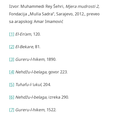
Izvor: Muhammedi Rey Šehri,
Mjera mudrosti 2
,
Fondacija „Mulla Sadra“, Sarajevo, 2012., preveo
sa arapskog: Amar Imamović
[1]
El-En‘am
, 120.
[2]
El-Bekare
, 81.
[3]
Gureru-l-hikem
, 1890.
[4]
Nehdžu-l-belaga
, govor 223.
[5]
Tuhafu-l-‘ukul
, 204.
[6]
Nehdžu-l-belaga
, izreka 290
.
[7]
Gureru-l-hikem
, 1522.