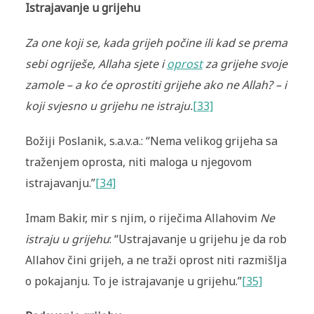
Istrajavanje u grijehu
Za one koji se, kada grijeh počine ili kad se prema
sebi ogriješe, Allaha sjete i
oprost
za grijehe svoje
zamole – a ko će oprostiti grijehe ako ne Allah? – i
koji svjesno u grijehu ne istraju.
[33]
Božiji Poslanik, s.a.v.a.: “Nema velikog grijeha sa
traženjem oprosta, niti maloga u njegovom
istrajavanju.”
[34]
Imam Bakir, mir s njim, o riječima Allahovim
Ne
istraju u grijehu
: “Ustrajavanje u grijehu je da rob
Allahov čini grijeh, a ne traži oprost niti razmišlja
o pokajanju. To je istrajavanje u grijehu.”
[35]