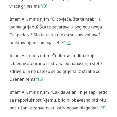
vraća grijesima.”
[3]
Imam Ali, mir s njim: “O čovječe, šta te hrabri u
tvome grijehu? Šta te zavarava u pogledu tvoga
Gospodara? Šta to uzrokuje da se zadovoljavaš
uništavanjem samoga sebe?”
[4]
Imam Ali, mir s njim: “Čudim se ljudima koji
izbjegavaju hranu iz straha od nanošenja štete
zdravlju, a ne ustežu se od grijeha iz straha od
Džehennema!”
[5]
Imam Ali, mir s njim: “Čak da Allah i nije zaprijetio
za neposlušnost Njemu, bilo bi obavezno biti Mu
poslušan iz zahvalnosti za Njegove blagodati.”
[6]