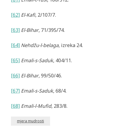
[62]
El-Kafi
, 2/107/7
.
[63]
El-Bihar
, 71/395/74.
[64]
Nehdžu-l-belaga
, izreka 24.
[65]
Emali-s-Saduk
, 404/11.
[66]
El-Bihar
, 99/50/46.
[67]
Emali-s-Saduk
, 68/4.
[68]
Emali-l-Mufid
, 283/8.
mjera mudrosti