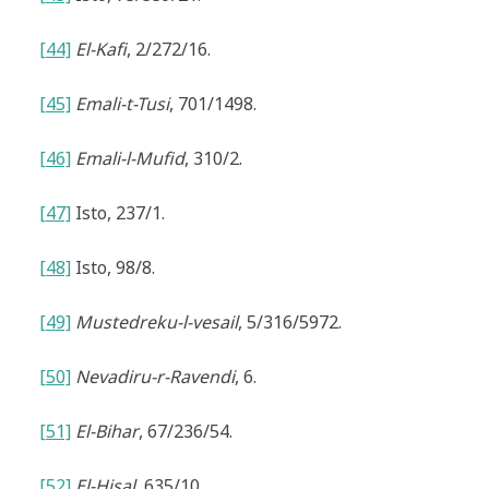
[44]
El-Kafi
, 2/272/16.
[45]
Emali-t-Tusi
, 701/1498.
[46]
Emali-l-Mufid
, 310/2.
[47]
Isto,
237/1.
[48]
Isto,
98/8.
[49]
Mustedreku-l-vesail
, 5/316/5972.
[50]
Nevadiru-r-Ravendi
, 6.
[51]
El-Bihar
, 67/236/54.
[52]
El-Hisal
, 635/10.