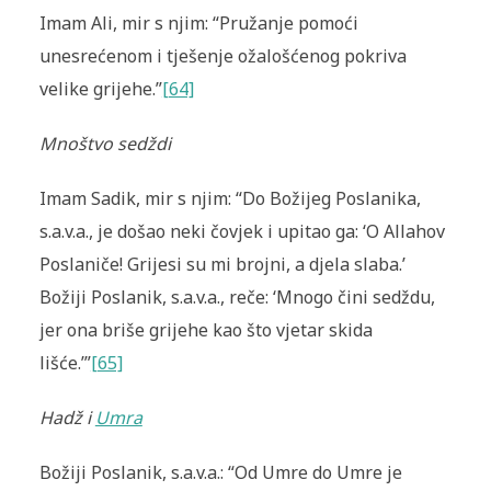
Imam Ali, mir s njim: “Pružanje pomoći
unesrećenom i tješenje ožalošćenog pokriva
velike grijehe.”
[64]
Mnoštvo sedždi
Imam Sadik, mir s njim: “Do Božijeg Poslanika,
s.a.v.a., je došao neki čovjek i upitao ga: ‘O Allahov
Poslaniče! Grijesi su mi brojni, a djela slaba.’
Božiji Poslanik, s.a.v.a., reče: ‘Mnogo čini sedždu,
jer ona briše grijehe kao što vjetar skida
lišće.’”
[65]
Hadž i
Umra
Božiji Poslanik, s.a.v.a.: “Od Umre do Umre je