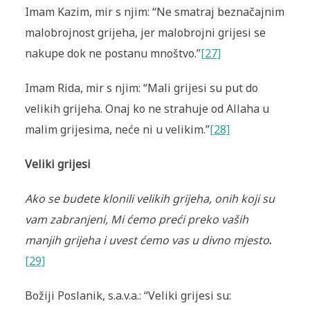
Imam Kazim, mir s njim: “Ne smatraj beznačajnim
malobrojnost grijeha, jer malobrojni grijesi se
nakupe dok ne postanu mnoštvo.”
[27]
Imam Rida, mir s njim: “Mali grijesi su put do
velikih grijeha. Onaj ko ne strahuje od Allaha u
malim grijesima, neće ni u velikim.”
[28]
Veliki grijesi
Ako se budete klonili velikih grijeha, onih koji su
vam zabranjeni, Mi ćemo preći preko vaših
manjih grijeha i uvest ćemo vas u divno mjesto
.
[29]
Božiji Poslanik, s.a.v.a.: “Veliki grijesi su: