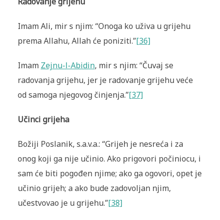
Radovanje grijehu
Imam Ali, mir s njim: “Onoga ko uživa u grijehu
prema Allahu, Allah će poniziti.”
[36]
Imam
Zejnu-l-Abidin
, mir s njim: “Čuvaj se
radovanja grijehu, jer je radovanje grijehu veće
od samoga njegovog činjenja.”
[37]
Učinci grijeha
Božiji Poslanik, s.a.v.a.: “Grijeh je nesreća i za
onog koji ga nije učinio. Ako prigovori počiniocu, i
sam će biti pogođen njime; ako ga ogovori, opet je
učinio grijeh; a ako bude zadovoljan njim,
učestvovao je u grijehu.”
[38]