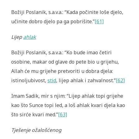
Božiji Poslanik, s.a.v.a.: “Kada počinite loše djelo,
učinite dobro djelo pa ga pobrišite.”
[61]
Lijep
ahlak
Božiji Poslanik, s.a.v.a.: “Ko bude imao četiri
osobine, makar od glave do pete bio u grijehu,
Allah će mu grijehe pretvoriti u dobra djela:
istinoljubivost,
stid
, lijep ahlak i zahvalnost.”
[62]
Imam Sadik, mir s njim: “Lijep ahlak topi grijehe
kao što Sunce topi led, a loš ahlak kvari djela kao
što sirće kvari med.”
[63]
Tješenje ožalošćenog