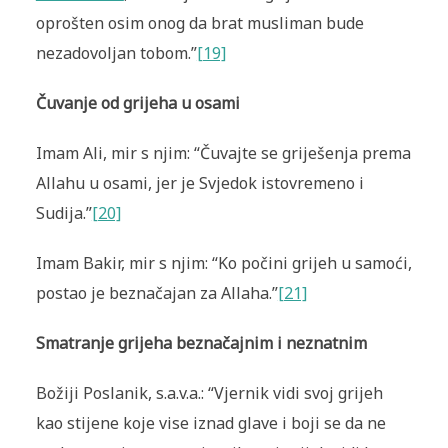
oprošten osim onog da brat musliman bude
nezadovoljan tobom.”
[19]
Čuvanje od grijeha u osami
Imam Ali, mir s njim: “Čuvajte se griješenja prema
Allahu u osami, jer je Svjedok istovremeno i
Sudija.”
[20]
Imam Bakir, mir s njim: “Ko počini grijeh u samoći,
postao je beznačajan za Allaha.”
[21]
Smatranje grijeha beznačajnim i neznatnim
Božiji Poslanik, s.a.v.a.: “Vjernik vidi svoj grijeh
kao stijene koje vise iznad glave i boji se da ne