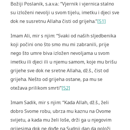
Božiji Poslanik, s.a.v.a.: “Vjernik i vjernica stalno
su izloženi nevolji u svom tijelu, imetku i djeci sve
dok ne susretnu Allaha čisti od grijeha.”
[51]
Imam Ali, mir s njim: “Svaki od naših sljedbenika
koji počini ono što smo mu mi zabranili, prije
nego što umre biva izložen nevoljama u svom
imetku ili djeci ili u njemu samom, koje mu brišu
grijehe sve dok ne sretne Allaha, dž.š., čist od
grijeha. Nešto od grijeha ostane, pa mu se
otežava prilikom smrti”
[52]
Imam Sadik, mir s njim: “Kada Allah, dž.š., želi
dobro Svome robu, ubrza mu kaznu na Ovome
svijetu, a kada mu želi loše, drži ga u njegovim
grijesima dok ne dođe na Sudnji dan da položi