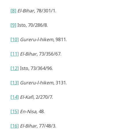
[8]
El-Bihar
, 78/301/1.
[9]
Isto, 70/286/8.
[10]
Gureru-l-hikem
, 9811.
[11]
El-Bihar
, 73/356/67.
[12]
Isto, 73/364/96.
[13]
Gureru-l-hikem
, 3131.
[14]
El-Kafi
, 2/270/7.
[15]
En-Nisa
, 48.
[16]
El-Bihar
, 77/48/3.