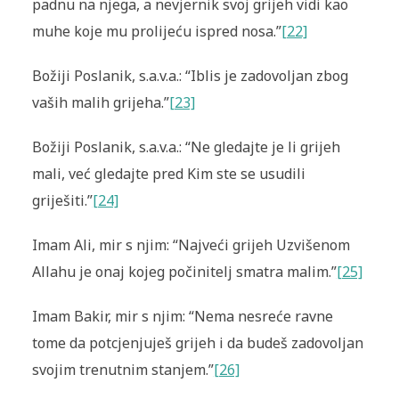
padnu na njega, a nevjernik svoj grijeh vidi kao
muhe koje mu prolijeću ispred nosa.”
[22]
Božiji Poslanik, s.a.v.a.: “Iblis je zadovoljan zbog
vaših malih grijeha.”
[23]
Božiji Poslanik, s.a.v.a.: “Ne gledajte je li grijeh
mali, već gledajte pred Kim ste se usudili
griješiti.”
[24]
Imam Ali, mir s njim: “Najveći grijeh Uzvišenom
Allahu je onaj kojeg počinitelj smatra malim.”
[25]
Imam Bakir, mir s njim: “Nema nesreće ravne
tome da potcjenjuješ grijeh i da budeš zadovoljan
svojim trenutnim stanjem.”
[26]