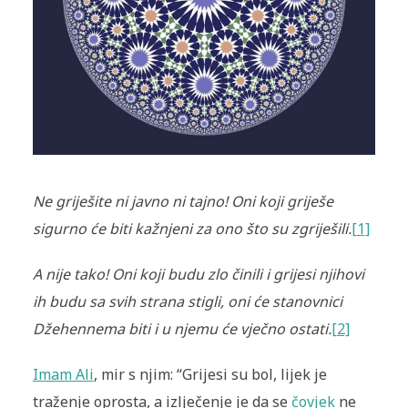
Ne griješite ni javno ni tajno! Oni koji griješe
sigurno će biti kažnjeni za ono što su zgriješili.
[1]
A nije tako! Oni koji budu zlo činili i grijesi njihovi
ih budu sa svih strana stigli, oni će stanovnici
Džehennema biti i u njemu će vječno ostati.
[2]
Imam Ali
, mir s njim: “Grijesi su bol, lijek je
traženje oprosta, a izlječenje je da se
čovjek
ne