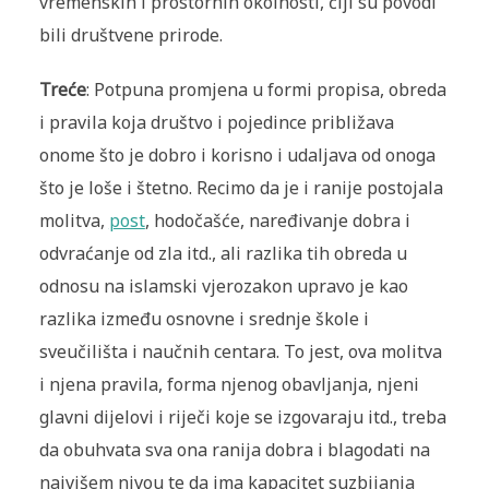
vremenskih i prostornih okolnosti, čiji su povodi
bili društvene prirode.
Treće
: Potpuna promjena u formi propisa, obreda
i pravila koja društvo i pojedince približava
onome što je dobro i korisno i udaljava od onoga
što je loše i štetno. Recimo da je i ranije postojala
molitva,
post
, hodočašće, naređivanje dobra i
odvraćanje od zla itd., ali razlika tih obreda u
odnosu na islamski vjerozakon upravo je kao
razlika između osnovne i srednje škole i
sveučilišta i naučnih centara. To jest, ova molitva
i njena pravila, forma njenog obavljanja, njeni
glavni dijelovi i riječi koje se izgovaraju itd., treba
da obuhvata sva ona ranija dobra i blagodati na
najvišem nivou te da ima kapacitet suzbijanja