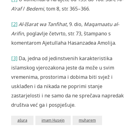
A’raf
/
Bedemi
, tom 8, str. 365–366.
[2]
Al-Išarat wa Tanfihat
, 9. dio,
Maqamaatu al-
Arifin
, poglavlje četvrto, str. 73, štampano s
komentarom Ajetullaha Hasanzadea Amolija.
[3]
Da, jedna od jedinstvenih karakteristika
islamskog vjerozakona jeste da može u svim
vremenima, prostorima i dobima biti svjež i
usklađen i da nikada ne poprimi stanje
zastarjelosti i ne samo da ne sprečava napredak
društva već ga i pospješuje.
ašura
imam Husejn
muharem