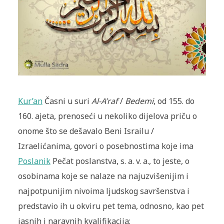
Kur’an
Časni u suri
Al-A’raf
/
Bedemi
, od 155. do
160. ajeta, prenoseći u nekoliko dijelova priču o
onome što se dešavalo Beni Israilu /
Izraelićanima, govori o posebnostima koje ima
Poslanik
Pečat poslanstva, s. a. v. a., to jeste, o
osobinama koje se nalaze na najuzvišenijim i
najpotpunijim nivoima ljudskog savršenstva i
predstavio ih u okviru pet tema, odnosno, kao pet
jasnih i naravnih kvalifikacija: