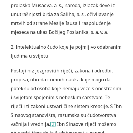
prolaska Musaova, a. s., naroda, izlazak deve iz
unutrašnjosti brda za Saliha, a. s., oživljavanje
mrtvih od strane Mesije Isusa i raspolućenje
mjeseca na ukaz Božijeg Poslanika, s. a. v. a.
2. Intelektualno čudo koje je pojmljivo odabranim
ljudima u svijetu
Postoji niz jezgrovitih riječi, zakona i odredbi,
propisa, obreda i umnih nauka koje mogu da
poteknu od osoba koje nemaju veze s onostranim
i svijetom spojenim s nebeskim carstvom. Te
riječi i ti zakoni ustvari čine sistem kreacije. S Ibn
Sinaovog stanovišta, razumska su čudotvorstva
važnija i vrednija.
[2]
Ibn Sinaove riječi možemo