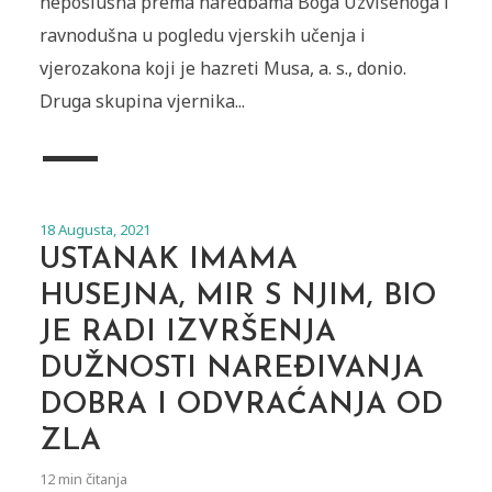
neposlušna prema naredbama Boga Uzvišenoga i
ravnodušna u pogledu vjerskih učenja i
vjerozakona koji je hazreti Musa, a. s., donio.
Druga skupina vjernika...
18 Augusta, 2021
USTANAK IMAMA
HUSEJNA, MIR S NJIM, BIO
JE RADI IZVRŠENJA
DUŽNOSTI NAREĐIVANJA
DOBRA I ODVRAĆANJA OD
ZLA
12 min čitanja