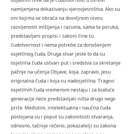
objasniti time da je čudotvornost u osnovi
namijenjena dokazivanju vjerovjesništva. Ako su
oni kojima se obraća na dovoljnom nivou
razvijenosti mišljenja i razuma, sama ta poruka,
predstavljeni propisi i zakoni čine tu
čudotvornost i nema potrebe za donošenjem
osjetilnog čuda. Druga stvar jeste to da su
osjetilna čuda ustvari put i sredstva za skretanje
pažnje na učenja Objave, koja, zapravo, jesu
originalna čuda i koja su nadosjetilna. Tragovi
osjetilnih čuda vremenom nestaju i za buduće
generacije neće predstavljati ništa drugo nego
priče. Međutim, intelektualna i naučna čuda
postojana su i poput su zakonitosti stvaranja,
odnosno, tačnije rečeno, pokazatelji su zakona