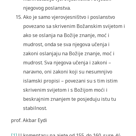
njegovog poslanstva.
Ako je samo vjerovjesništvo i poslanstvo
povezano sa skrivenim Božanskim svijetom i
ako se oslanja na Božije znanje, moć i
mudrost, onda se sva njegova učenja i
zakoni oslanjaju na Božije znanje, moć i
mudrost. Sva njegova učenja i zakoni –
naravno, oni zakoni koji su nesumnjivo
islamski propisi – povezani su s tim istim
skrivenim svijetom i s Božijom moći i
beskrajnim znanjem te posjeduju istu tu
stabilnost.
prof. Akbar Eydi
[1]
U komentaru na ajete od 155. do 160. sure
Al-