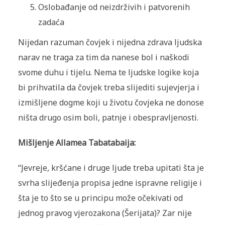
Oslobađanje od neizdrživih i patvorenih
zadaća
Nijedan razuman čovjek i nijedna zdrava ljudska
narav ne traga za tim da nanese bol i naškodi
svome duhu i tijelu. Nema te ljudske logike koja
bi prihvatila da čovjek treba slijediti sujevjerja i
izmišljene dogme koji u životu čovjeka ne donose
ništa drugo osim boli, patnje i obespravljenosti.
Mišljenje Allamea Tabatabaija:
“Jevreje, kršćane i druge ljude treba upitati šta je
svrha slijeđenja propisa jedne ispravne religije i
šta je to što se u principu može očekivati od
jednog pravog vjerozakona (Šerijata)? Zar nije