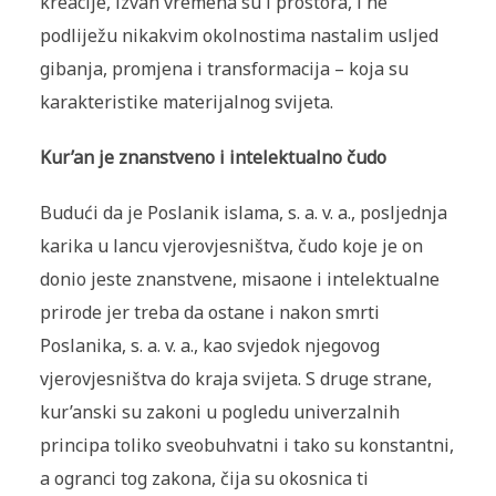
kreacije, izvan vremena su i prostora, i ne
podliježu nikakvim okolnostima nastalim usljed
gibanja, promjena i transformacija – koja su
karakteristike materijalnog svijeta.
Kur’an je znanstveno i intelektualno čudo
Budući da je Poslanik islama, s. a. v. a., posljednja
karika u lancu vjerovjesništva, čudo koje je on
donio jeste znanstvene, misaone i intelektualne
prirode jer treba da ostane i nakon smrti
Poslanika, s. a. v. a., kao svjedok njegovog
vjerovjesništva do kraja svijeta. S druge strane,
kur’anski su zakoni u pogledu univerzalnih
principa toliko sveobuhvatni i tako su konstantni,
a ogranci tog zakona, čija su okosnica ti