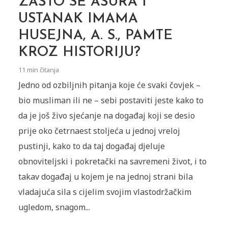
ZAŠTO SE AŠURA I
USTANAK IMAMA
HUSEJNA, A. S., PAMTE
KROZ HISTORIJU?
11 min čitanja
Jedno od ozbiljnih pitanja koje će svaki čovjek –
bio musliman ili ne – sebi postaviti jeste kako to
da je još živo sjećanje na događaj koji se desio
prije oko četrnaest stoljeća u jednoj vreloj
pustinji, kako to da taj događaj djeluje
obnoviteljski i pokretački na savremeni život, i to
takav događaj u kojem je na jednoj strani bila
vladajuća sila s cijelim svojim vlastodržačkim
ugledom, snagom...