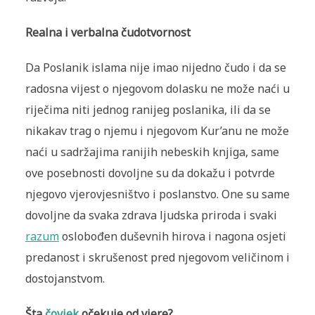
Realna i verbalna čudotvornost
Da Poslanik islama nije imao nijedno čudo i da se
radosna vijest o njegovom dolasku ne može naći u
riječima niti jednog ranijeg poslanika, ili da se
nikakav trag o njemu i njegovom Kur’anu ne može
naći u sadržajima ranijih nebeskih knjiga, same
ove posebnosti dovoljne su da dokažu i potvrde
njegovo vjerovjesništvo i poslanstvo. One su same
dovoljne da svaka zdrava ljudska priroda i svaki
razum
oslobođen duševnih hirova i nagona osjeti
predanost i skrušenost pred njegovom veličinom i
dostojanstvom.
Šta
čovjek
očekuje od vjere?