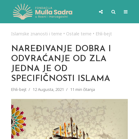
Islamske znanosti i teme
•
Ostale teme
•
Ehli-bejt
NAREĐIVANJE DOBRA I
ODVRAĆANJE OD ZLA
JEDNA JE OD
SPECIFIČNOSTI ISLAMA
Ehli-bejt
12 Augusta, 2021
11 min čitanja