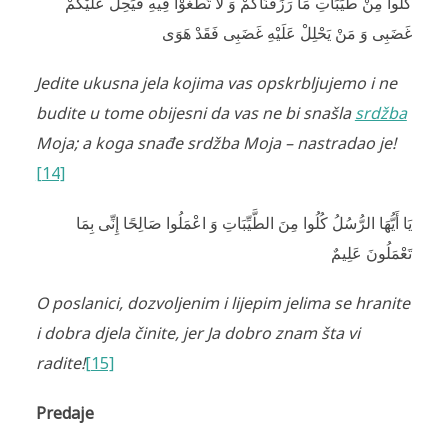
كُلُوا مِنْ طَيِّبَاتِ مَا رَزَقْنَاكُمْ وَ لَا تَطْغَوْا فِيهِ فَيَحِلَّ عَلَيْكُمْ
غَضَبِى وَ مَنْ يَحْلِلْ عَلَيْهِ غَضَبِى فَقَدْ هَوَى
Jedite ukusna jela kojima vas opskrbljujemo i ne
budite u tome obijesni da vas ne bi snašla
srdžba
Moja; a koga snađe srdžba Moja – nastradao je!
[14]
يَا أَيُّهَا الرُّسُلُ كُلُوا مِنَ الطَّيِّبَاتِ وَ اعْمَلُوا صَالِحًا إِنِّى بِمَا
تَعْمَلُونَ عَلِيمٌ
O poslanici, dozvoljenim i lijepim jelima se hranite
i dobra djela činite, jer Ja dobro znam šta vi
radite!
[15]
Predaje