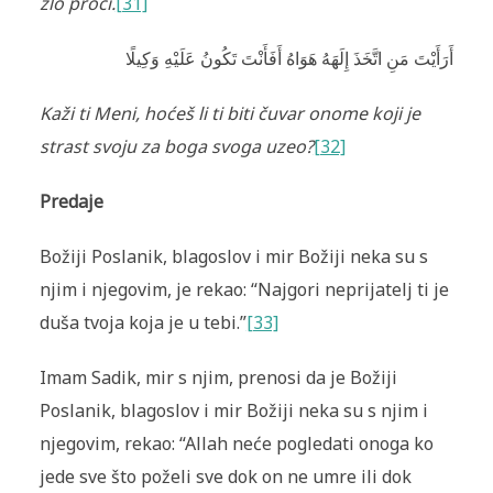
zlo proći.
[31]
أَرَأَيْتَ مَنِ اتَّخَذَ إِلَهَهُ هَوَاهُ أَفَأَنْتَ تَكُونُ عَلَيْهِ وَكِيلًا
Kaži ti Meni, hoćeš li ti biti čuvar onome koji je
strast svoju za boga svoga uzeo?
[32]
Predaje
Božiji Poslanik, blagoslov i mir Božiji neka su s
njim i njegovim, je rekao: “Najgori neprijatelj ti je
duša tvoja koja je u tebi.”
[33]
Imam Sadik, mir s njim, prenosi da je Božiji
Poslanik, blagoslov i mir Božiji neka su s njim i
njegovim, rekao: “Allah neće pogledati onoga ko
jede sve što poželi sve dok on ne umre ili dok