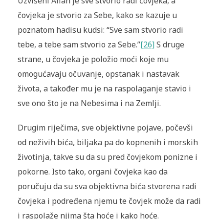
Uzvišeni Allah je sve stvorio radi čovjeka, a
čovjeka je stvorio za Sebe, kako se kazuje u
poznatom hadisu kudsi: “Sve sam stvorio radi
tebe, a tebe sam stvorio za Sebe.”
[26]
S druge
strane, u čovjeka je položio moći koje mu
omogućavaju očuvanje, opstanak i nastavak
života, a također mu je na raspolaganje stavio i
sve ono što je na Nebesima i na Zemlji.
Drugim riječima, sve objektivne pojave, počevši
od neživih bića, biljaka pa do kopnenih i morskih
životinja, takve su da su pred čovjekom ponizne i
pokorne. Isto tako, organi čovjeka kao da
poručuju da su sva objektivna bića stvorena radi
čovjeka i podređena njemu te čovjek može da radi
i raspolaže njima šta hoće i kako hoće.