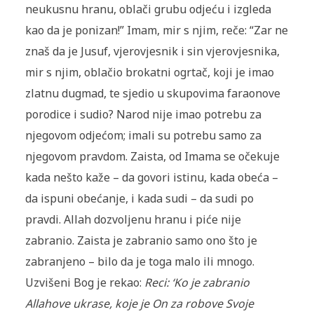
neukusnu hranu, oblači grubu odjeću i izgleda
kao da je ponizan!” Imam, mir s njim, reče: “Zar ne
znaš da je Jusuf, vjerovjesnik i sin vjerovjesnika,
mir s njim, oblačio brokatni ogrtač, koji je imao
zlatnu dugmad, te sjedio u skupovima faraonove
porodice i sudio? Narod nije imao potrebu za
njegovom odjećom; imali su potrebu samo za
njegovom pravdom. Zaista, od Imama se očekuje
kada nešto kaže – da govori istinu, kada obeća –
da ispuni obećanje, i kada sudi – da sudi po
pravdi. Allah dozvoljenu hranu i piće nije
zabranio. Zaista je zabranio samo ono što je
zabranjeno – bilo da je toga malo ili mnogo.
Uzvišeni Bog je rekao:
Reci: ‘Ko je zabranio
Allahove ukrase, koje je On za robove Svoje