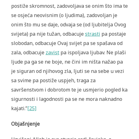
postiže skromnost, zadovoljava se onim što ima te
se osjeća neovisnim (o ljudima), zadovoljan je
onim što mu se daje, odvaja se (od ljubitelja Ovog
svijeta) pa nije tužan, odbacuje
strasti
pa postaje
slobodan, odbacuje Ovaj svijet pa se spašava od
zala, odbacuje
zavist
pa ispoljava ljubav. Ne plaši
ljude pa ga se ne boje, ne čini im ništa nažao pa
je siguran od njihovog zla, ljuti se na sebe u vezi
sa svime pa postiže uspjeh, traga za
savršenstvom i dobrotom te je usmjerio pogled ka
sigurnosti i lagodnosti pa se ne mora naknadno
kajati.”
[25]
Objašnjenje