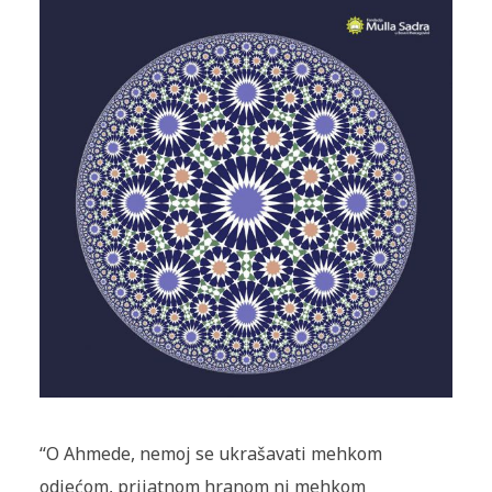
“O Ahmede, nemoj se ukrašavati mehkom
odjećom, prijatnom hranom ni mehkom