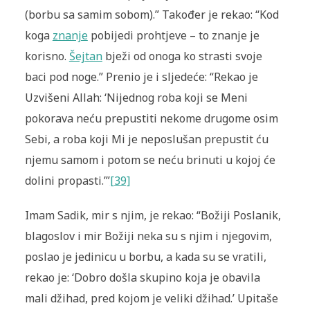
(borbu sa samim sobom).” Također je rekao: “
Kod
koga
znanje
pobijedi prohtjeve – to znanje je
korisno.
Šejtan
bježi od onoga ko strasti svoje
baci pod noge.” Prenio je i sljedeće: “Rekao je
Uzvišeni Allah: ‘Nijednog roba koji se Meni
pokorava neću prepustiti nekome drugome osim
Sebi, a roba koji Mi je neposlušan prepustit ću
njemu samom i potom se neću brinuti u kojoj će
dolini propasti.’”
[39]
Imam Sadik, mir s njim, je rekao: “Božiji Poslanik,
blagoslov i mir Božiji neka su s njim i njegovim,
poslao je jedinicu u borbu, a kada su se vratili,
rekao je: ‘Dobro došla skupino koja je obavila
mali džihad, pred kojom je veliki džihad.’ Upitaše