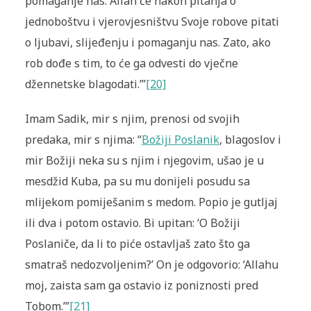
pomaganje nas. Allah će nakon pitanja o
jednoboštvu i vjerovjesništvu Svoje robove pitati
o ljubavi, slijeđenju i pomaganju nas. Zato, ako
rob dođe s tim, to će ga odvesti do vječne
džennetske blagodati.’”
[20]
Imam Sadik, mir s njim, prenosi od svojih
predaka, mir s njima: “
Božiji Poslanik
, blagoslov i
mir Božiji neka su s njim i njegovim, ušao je u
mesdžid Kuba, pa su mu donijeli posudu sa
mlijekom pomiješanim s medom. Popio je gutljaj
ili dva i potom ostavio. Bi upitan: ‘O Božiji
Poslaniče, da li to piće ostavljaš zato što ga
smatraš nedozvoljenim?’ On je odgovorio: ‘Allahu
moj, zaista sam ga ostavio iz poniznosti pred
Tobom.’”
[21]