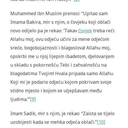
Muhammed ibn Muslim prenosi: “Upitao sam
Imama Bakira, mir s njim, o čovjeku koji oblači
novo odijelo pa je rekao: ‘Takav
čovjek
treba reći:
Allahu moj, ovu odjeću učini za mene odjećom
sreće, bogobojaznosti i blagoslova! Allahu moj,
opskrbi me u njoj lijepim ibadetom, djelovanjem
u skladu s pokornošću Tebi i zahvalnošću na
blagodatima Tvojim! Hvala pripada samo Allahu
Koji mi je podario odjeću kojom pokrivam svoje
stidno mjesto i kojom se uljepšavam među
ljudima.’”
[9]
Imam Sadik, mir s njim, je rekao: “Zaista se tijelo
uzobijesti kada se mehka odjeća oblači.”
[10]