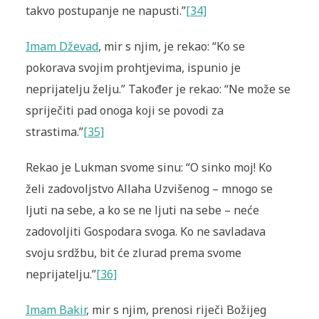
takvo postupanje ne napusti.”
[34]
Imam Dževad
, mir s njim, je rekao: “Ko se
pokorava svojim prohtjevima, ispunio je
neprijatelju želju.” Također je rekao: “Ne može se
spriječiti pad onoga koji se povodi za
strastima.”
[35]
Rekao je Lukman svome sinu: “O sinko moj! Ko
želi zadovoljstvo Allaha Uzvišenog – mnogo se
ljuti na sebe, a ko se ne ljuti na sebe – neće
zadovoljiti Gospodara svoga. Ko ne savladava
svoju srdžbu, bit će zlurad prema svome
neprijatelju.”
[36]
Imam Bakir
, mir s njim, prenosi riječi Božijeg