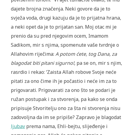
dajete brojna značenja. Neki govore da je to
svježa voda, drugi kazuju da je to prijatna hrana,
a neki opet da je to prijatan san. Moj otac mi je
prenio da su pred njegovim ocem, Imamom
Sadikom, mir s njima, spomenute vaše tvrdnje o
Allahovim riječima:
A potom ćete, tog Dana, za
blagodat biti pitani sigurno!
, pa se on, mir s njim,
rasrdio i rekao: ‘Zaista Allah robove Svoje neće
pitati za ono čime ih je počastio i neće im za to
prigovarati. Prigovarati za ono što se podari je
ružan postupak i za stvorenja, pa kako se onda
pripisuje Stvoritelju ono za šta ni stvorenja nisu
zadovoljna da im se pripiše? Zapravo je blagodat
ljubav
prema nama, Ehli-bejtu, slijeđenje i