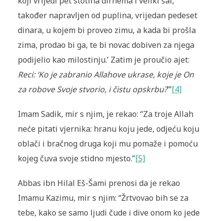
koji vrijedi pet stotina dirhema i veliki šal,
također napravljen od puplina, vrijedan pedeset
dinara, u kojem bi proveo zimu, a kada bi prošla
zima, prodao bi ga, te bi novac dobiven za njega
podijelio kao milostinju.’ Zatim je proučio ajet:
Reci: ‘Ko je zabranio Allahove ukrase, koje je On
za robove Svoje stvorio, i čistu opskrbu?
’”
[4]
Imam Sadik, mir s njim, je rekao: “Za troje Allah
neće pitati vjernika: hranu koju jede, odjeću koju
oblači i bračnog druga koji mu pomaže i pomoću
kojeg čuva svoje stidno mjesto.”
[5]
Abbas ibn Hilal Eš-Šami prenosi da je rekao
Imamu Kazimu, mir s njim: “
Ž
rtvovao bih se za
tebe, kako se samo ljudi čude i dive onom ko jede