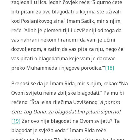
zagledali u lica. Jedan čovjek reče: ‘Sigurno ćete
biti pitani za ove blagodati u kojima ste uživali
kod Poslanikovog sina.’ Imam Sadik, mir s njim,
reče: ‘Allah je plemenitiji i uzvišeniji od toga da
vas nahrani nekom hranom i da vam je učini
dozvoljenom, a zatim da vas pita za nju, nego će
vas pitati o blagodatima koje vam je darovao
preko Muhammeda i njegove porodice.’”
[18]
Prenosi se da je Imam Rida, mir s njim, rekao: “Na
Ovom svijetu nema zbiljske blagodati.” Pa mu bi
rečeno: “Šta je sa riječima Uzvišenog:
A potom
ćete, tog Dana, za blagodat biti pitani sigurno!
[19]
Zar ovo nije blagodat na Ovom svijetu? Ta
blagodat je svježa voda.” Imam Rida reče
povišenim tonom: “Vi ajet tumačite ovako, te mu