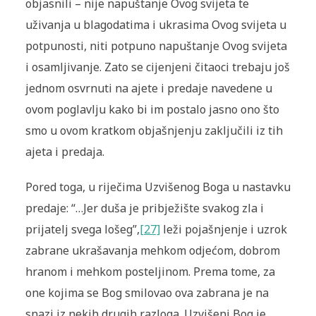
objasnili – nije napuštanje Ovog svijeta te
uživanja u blagodatima i ukrasima Ovog svijeta u
potpunosti, niti potpuno napuštanje Ovog svijeta
i osamljivanje. Zato se cijenjeni čitaoci trebaju još
jednom osvrnuti na ajete i predaje navedene u
ovom poglavlju kako bi im postalo jasno ono što
smo u ovom kratkom objašnjenju zaključili iz tih
ajeta i predaja.
Pored toga, u riječima Uzvišenog Boga u nastavku
predaje: “…Jer duša je pribježište svakog zla i
prijatelj svega lošeg”,
[27]
leži pojašnjenje i uzrok
zabrane ukrašavanja mehkom odjećom, dobrom
hranom i mehkom posteljinom. Prema tome, za
one kojima se Bog smilovao ova zabrana je na
snazi iz nekih drugih razloga. Uzvišeni Bog je