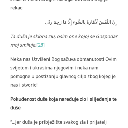
rekao:
إِنَّ النَّفْسَ لَأَمَّارَ‌ةٌ بِالسُّوءِ إِلَّا مَا رَ‌حِمَ رَ‌بِّى
Ta duša je sklona zlu, osim one kojoj se Gospodar
moj smiluje.
[28]
Neka nas Uzvišeni Bog sačuva obmanutosti Ovim
svijetom i ukrasima njegovim i neka nam
pomogne u postizanju glavnog cilja zbog kojeg je
nas i stvorio!
Pokuđenost duše koja naređuje zlo i slijeđenja te
duše
“…Jer duša je pribježište svakog zla i prijatelj