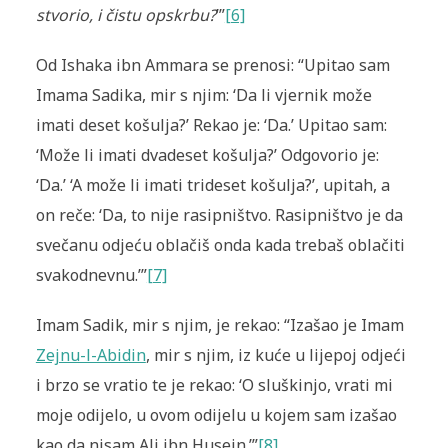
stvorio, i čistu opskrbu?
’”
[6]
Od Ishaka ibn Ammara se prenosi: “Upitao sam
Imama Sadika, mir s njim: ‘Da li vjernik može
imati deset košulja?’ Rekao je: ‘Da.’ Upitao sam:
‘Može li imati dvadeset košulja?’ Odgovorio je:
‘Da.’ ‘A može li imati trideset košulja?’, upitah, a
on reče: ‘Da, to nije rasipništvo. Rasipništvo je da
svečanu odjeću oblačiš onda kada trebaš oblačiti
svakodnevnu.’”
[7]
Imam Sadik, mir s njim, je rekao: “Izašao je Imam
Zejnu-l-Abidin
, mir s njim, iz kuće u lijepoj odjeći
i brzo se vratio te je rekao: ‘O sluškinjo, vrati mi
moje odijelo, u ovom odijelu u kojem sam izašao
kao da nisam Ali ibn Husejn.’”
[8]