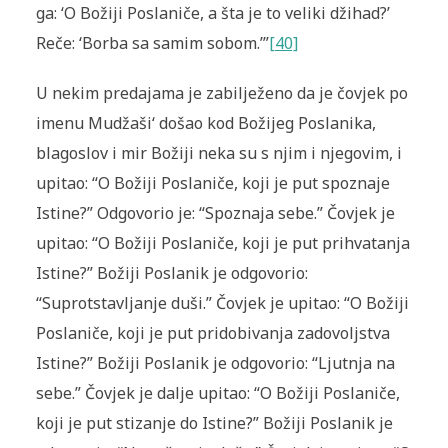
ga: ‘O Božiji Poslaniče, a šta je to veliki džihad?’
Reče: ‘Borba sa samim sobom.’”
[40]
U nekim predajama je zabilježeno da je čovjek po
imenu Mudžaši‘ došao kod Božijeg Poslanika,
blagoslov i mir Božiji neka su s njim i njegovim, i
upitao: “O Božiji Poslaniče, koji je put spoznaje
Istine?” Odgovorio je: “Spoznaja sebe.” Čovjek je
upitao: “O Božiji Poslaniče, koji je put prihvatanja
Istine?” Božiji Poslanik je odgovorio:
“Suprotstavljanje duši.” Čovjek je upitao: “O Božiji
Poslaniče, koji je put pridobivanja zadovoljstva
Istine?” Božiji Poslanik je odgovorio: “Ljutnja na
sebe.” Čovjek je dalje upitao: “O Božiji Poslaniče,
koji je put stizanje do Istine?” Božiji Poslanik je