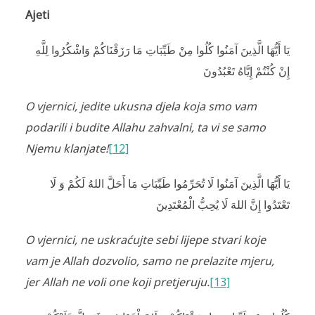
Ajeti
يَا أَيُّهَا الَّذِينَ آمَنُوا كُلُوا مِنْ طَيِّبَاتِ مَا رَزَقْنَاكُمْ وَاشْكُرُوا لِلَّهِ
إِنْ كُنْتُمْ إِيَّاهُ تَعْبُدُونَ
O vjernici, jedite ukusna djela koja smo vam
podarili i budite Allahu zahvalni, ta vi se samo
Njemu klanjate!
[12]
يَا أَيُّهَا الَّذِينَ آمَنُوا لَا تُحَرِّمُوا طَيِّبَاتِ مَا أَحَلَّ اللهُ لَكُمْ وَ لَا
تَعْتَدُوا إِنَّ اللهَ لَا يُحِبُّ الْمُعْتَدِينَ
O vjernici, ne uskraćujte sebi lijepe stvari koje
vam je Allah dozvolio, samo ne prelazite mjeru,
jer Allah ne voli one koji pretjeruju.
[13]