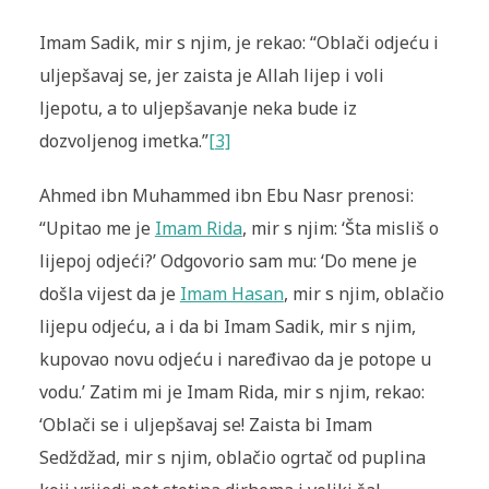
Imam Sadik, mir s njim, je rekao: “Oblači odjeću i
uljepšavaj se, jer zaista je Allah lijep i voli
ljepotu, a to uljepšavanje neka bude iz
dozvoljenog imetka.”
[3]
Ahmed ibn Muhammed ibn Ebu Nasr prenosi:
“Upitao me je
Imam Rida
, mir s njim: ‘Šta misliš o
lijepoj odjeći?’ Odgovorio sam mu: ‘Do mene je
došla vijest da je
Imam Hasan
, mir s njim, oblačio
lijepu odjeću, a i da bi Imam Sadik, mir s njim,
kupovao novu odjeću i naređivao da je potope u
vodu.’ Zatim mi je Imam Rida, mir s njim, rekao:
‘Oblači se i uljepšavaj se! Zaista bi Imam
Sedždžad, mir s njim, oblačio ogrtač od puplina