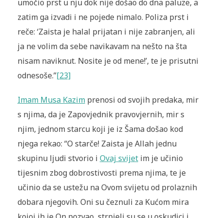
umočio prst u nju dok nije došao do dna paluze, a
zatim ga izvadi i ne pojede nimalo. Poliza prst i
reče: ‘Zaista je halal prijatan i nije zabranjen, ali
ja ne volim da sebe navikavam na nešto na šta
nisam naviknut. Nosite je od mene!’, te je prisutni
odnesoše.”
[23]
Imam Musa Kazim
prenosi od svojih predaka, mir
s njima, da je Zapovjednik pravovjernih, mir s
njim, jednom starcu koji je iz Šama došao kod
njega rekao: “O starče! Zaista je Allah jednu
skupinu ljudi stvorio i
Ovaj svijet
im je učinio
tijesnim zbog dobrostivosti prema njima, te je
učinio da se ustežu na Ovom svijetu od prolaznih
dobara njegovih. Oni su čeznuli za Kućom mira
kojoj ih je On pozvao, strpjeli su se u oskudici i