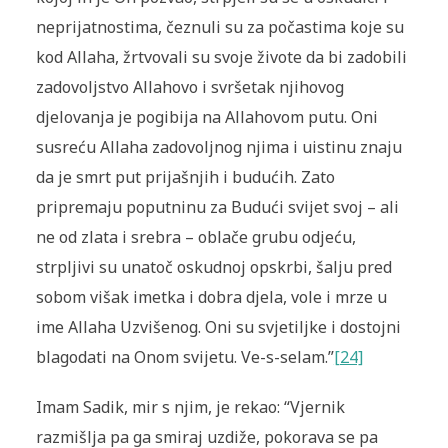
neprijatnostima, čeznuli su za počastima koje su
kod Allaha, žrtvovali su svoje živote da bi zadobili
zadovoljstvo Allahovo i svršetak njihovog
djelovanja je pogibija na Allahovom putu. Oni
susreću Allaha zadovoljnog njima i uistinu znaju
da je smrt put prijašnjih i budućih. Zato
pripremaju poputninu za Budući svijet svoj – ali
ne od zlata i srebra – oblače grubu odjeću,
strpljivi su unatoč oskudnoj opskrbi, šalju pred
sobom višak imetka i dobra djela, vole i mrze u
ime Allaha Uzvišenog. Oni su svjetiljke i dostojni
blagodati na Onom svijetu. Ve-s-selam.”
[24]
Imam Sadik, mir s njim, je rekao: “Vjernik
razmišlja pa ga smiraj uzdiže, pokorava se pa