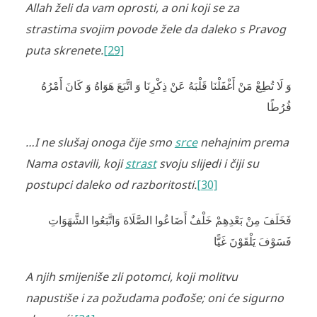
Allah želi da vam oprosti, a oni koji se za
strastima svojim povode žele da daleko s Pravog
puta skrenete.
[29]
وَ لَا تُطِعْ مَنْ أَغْفَلْنَا قَلْبَهُ عَنْ ذِكْرِنَا وَ اتَّبَعَ هَوَاهُ وَ كَانَ أَمْرُهُ
فُرُطًا
…I ne slušaj onoga čije smo
srce
nehajnim prema
Nama ostavili, koji
strast
svoju slijedi i čiji su
postupci daleko od razboritosti.
[30]
فَخَلَفَ مِنْ بَعْدِهِمْ خَلْفٌ أَضَاعُوا الصَّلَاةَ وَاتَّبَعُوا الشَّهَوَاتِ
فَسَوْفَ يَلْقَوْنَ غَيًّا
A njih smijeniše zli potomci, koji molitvu
napustiše i za požudama pođoše; oni će sigurno