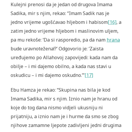
Kulejni prenosi da je jedan od drugova Imama
Sadika, mir s njim, rekao: “Imam Sadik nas je
jedno vrijeme ugošćavao hljebom i habisom
[16]
, a
zatim jedno vrijeme hljebom i maslinovim uljem,
pa mu rekoše: ‘Da si rasporedio, pa da nam
hrana
bude uravnotežena!?’ Odgovorio je: ‘Zaista
uređujemo po Allahovoj zapovijedi: kada nam da
obilje – i mi dajemo obilno, a kada nas stavi u
oskudicu – i mi dajemo oskudno.’”
[17]
Ebu Hamza je rekao: “Skupina nas bila je kod
Imama Sadika, mir s njim. Iznio nam je hranu od
koje do tog dana nismo vidjeli ukusniju ni
prijatniju, a iznio nam je i hurme da smo se zbog
njihove
zamamne
ljepote zadivljeni jedni drugima