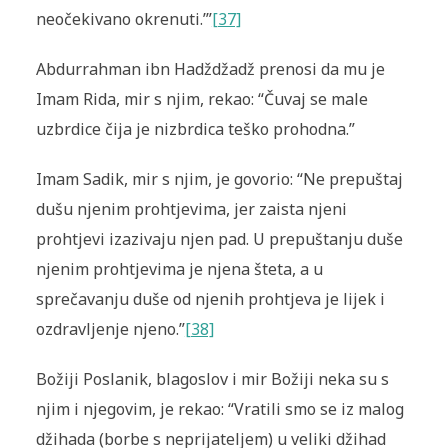
neočekivano okrenuti.’”
[37]
Abdurrahman ibn Hadždžadž prenosi da mu je
Imam Rida, mir s njim, rekao: “Čuvaj se male
uzbrdice čija je nizbrdica teško prohodna.”
Imam Sadik, mir s njim, je govorio: “Ne prepuštaj
dušu njenim prohtjevima, jer zaista njeni
prohtjevi izazivaju njen pad. U prepuštanju duše
njenim prohtjevima je njena šteta, a u
sprečavanju duše od njenih prohtjeva je lijek i
ozdravljenje njeno.”
[38]
Božiji Poslanik, blagoslov i mir Božiji neka su s
njim i njegovim, je rekao: “Vratili smo se iz malog
džihada (borbe s neprijateljem) u veliki džihad