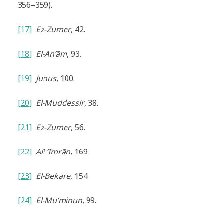
356–359).
[17]
Ez-Zumer
, 42.
[18]
El-An’
ā
m
, 93.
[19]
Junus
, 100.
[20]
El-Muddessir
, 38.
[21]
Ez-Zumer
, 56.
[22]
Ali ‘Imr
ā
n
, 169.
[23]
El-Bekare
, 154.
[24]
El-Mu’minun
, 99.