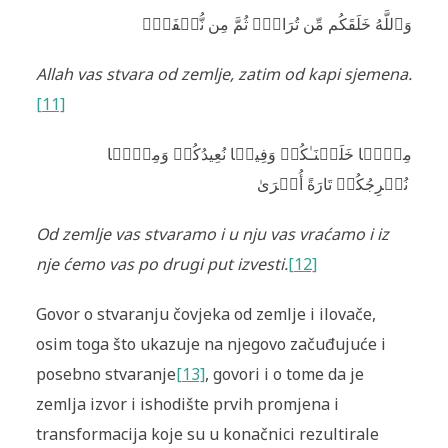
وَٱللَّهُ خَلَقَكُم مِّن تُرَابٍ۬ ثُمَّ مِن نُّطۡفَةٍ۬
Allah vas stvara od zemlje, zatim od kapi sjemena.
[11]
مِنۡہَا خَلَقۡنَـٰكُمۡ وَفِيہَا نُعِيدُكُمۡ وَمِنۡہَا
نُخۡرِجُكُمۡ تَارَةً أُخۡرَىٰ
Od zemlje vas stvaramo i u nju vas vraćamo i iz
nje ćemo vas po drugi put izvesti.
[12]
Govor o stvaranju čovjeka od zemlje i ilovače,
osim toga što ukazuje na njegovo začuđujuće i
posebno stvaranje
[13]
, govori i o tome da je
zemlja izvor i ishodište prvih promjena i
transformacija koje su u konačnici rezultirale