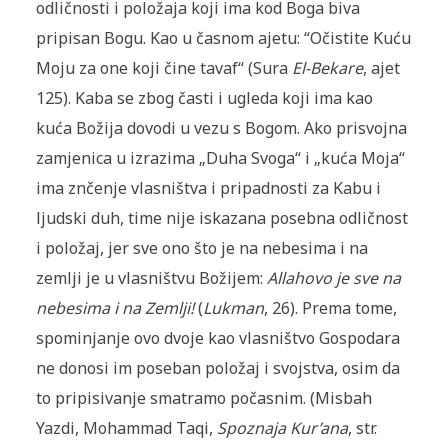
odličnosti i položaja koji ima kod Boga biva
pripisan Bogu. Kao u časnom ajetu: “Očistite Kuću
Moju za one koji čine tavaf“ (Sura
El-Bekare
, ajet
125). Kaba se zbog časti i ugleda koji ima kao
kuća Božija dovodi u vezu s Bogom. Ako prisvojna
zamjenica u izrazima „Duha Svoga“ i „kuća Moja“
ima znčenje vlasništva i pripadnosti za Kabu i
ljudski duh, time nije iskazana posebna odličnost
i položaj, jer sve ono što je na nebesima i na
zemlji je u vlasništvu Božijem:
Allahovo je sve na
nebesima i na Zemlji!
(
Lukman
, 26). Prema tome,
spominjanje ovo dvoje kao vlasništvo Gospodara
ne donosi im poseban položaj i svojstva, osim da
to pripisivanje smatramo počasnim. (Misbah
Yazdi, Mohammad Taqi,
Spoznaja Kur’ana
, str.