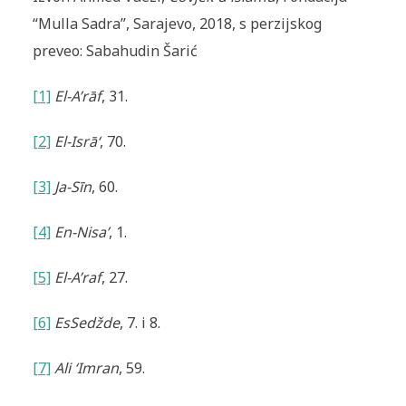
“Mulla Sadra”, Sarajevo, 2018, s perzijskog
preveo: Sabahudin Šarić
[1]
El-A’r
ā
f
, 31.
[2]
El-Isr
ā
‘
, 70.
[3]
Ja-Sīn
, 60.
[4]
En-Nisa’
, 1.
[5]
El-A’raf
, 27.
[6]
Es­Sedžde
, 7. i 8.
[7]
A
li ‘Imran
, 59.