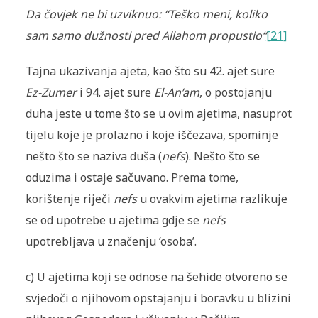
Da čovjek ne bi uzviknuo: “Teško meni, koliko
sam samo dužnosti pred Allahom propustio“
[21]
Tajna ukazivanja ajeta, kao što su 42. ajet sure
Ez-Zumer
i 94. ajet sure
El-An’am
, o postojanju
duha jeste u tome što se u ovim ajetima, nasuprot
tijelu koje je prolazno i koje iščezava, spominje
nešto što se naziva duša (
nefs
). Nešto što se
oduzima i ostaje sačuvano. Prema tome,
korištenje riječi
nefs
u ovakvim ajetima razlikuje
se od upotrebe u ajetima gdje se
nefs
upotrebljava u značenju ‘osoba’.
c) U ajetima koji se odnose na šehide otvoreno se
svjedoči o njihovom opstajanju i boravku u blizini