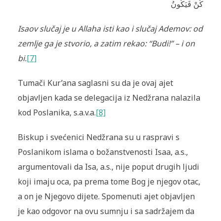
كُنْ فَيَكُونُ
Isaov slučaj je u Allaha isti kao i slučaj Ademov: od
zemlje ga je stvorio, a zatim rekao: “Budi!” – i on
bi.
[7]
Tumači Kur’ana saglasni su da je ovaj ajet
objavljen kada se delegacija iz Nedžrana nalazila
kod Poslanika, s.a.v.a.
[8]
Biskup i svećenici Nedžrana su u raspravi s
Poslanikom islama o božanstvenosti Isaa, a.s.,
argumentovali da Isa, a.s., nije poput drugih ljudi
koji imaju oca, pa prema tome Bog je njegov otac,
a on je Njegovo dijete. Spomenuti ajet objavljen
je kao odgovor na ovu sumnju i sa sadržajem da