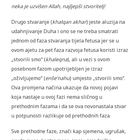
neka je uzvišen Allah, najljepši stvoritelj!
Drugo stvaranje (
khalqan akhar
) jeste aluzija na
udahnjivanje Duha i ono se ne treba smatrati
jednom od faza stvaranja tijela fetusa jer se u
ovom ajetu za pet faza razvoja fetusa koristi izraz
„stvorili smo“ (
khaleqna
), ali u vezi s ovom
posebnom fazom upotrijebljen je izraz
„oživljujemo“ (
enše’nahu
) umjesto „stvorili smo“.
Ova promjena načina ukazuje da novoj pojavi
koja nastaje u ovoj fazi nema sličnog u
prethodnim fazama i da se ova novonastala stvar
u potpunosti razlikuje od prethodnih faza.
Sve prethodne faze, znači kap sjemena, ugrušak,