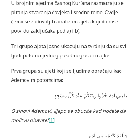
U brojnim ajetima časnog Kur’ana razmatraju se
pitanja stvaranja čovjeka i srodne teme. Ovdje
ćemo se zadovoljiti analizom ajeta koji donose
potvrdu zaključaka pod a) i b).
Tri grupe ajeta jasno ukazuju na tvrdnju da su svi
ljudi potomci jednog posebnog oca i majke.
Prva grupa su ajeti koji se ljudima obraćaju kao
Ademovim potomcima:
يا بَني آدَمَ خُذُوا زينَتَكُمْ عِنْدَ كُلِّ مَسْجِدٍ
O sinovi Ademovi, lijepo se obucite kad hoćete da
molitvu obavite!
[1]
وَ لَقَدْ كَرَّمْنا بَني آدَمَ