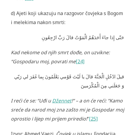
d) Ajeti koji ukazuju na razgovor čovjeka s Bogom
i melekima nakon smrti:
حَتّى إِذا جاءَ أَحَدَهُمُ الْمَوْتُ قالَ رَبِّ ارْجِعُونِ
Kad nekome od njih smrt dođe, on uzvikne:
“Gospodaru moj, povrati me
[24]
قيلَ ادْخُلِ الْجَنَّةَ قالَ يا لَيْتَ قَوْمي يَعْلَمُونَ بِما غَفَرَ لي رَبّي
وَ جَعَلَني مِنَ الْمُكْرَمينَ
I reći će se: “Uđi u
Džennet
!“ – a on će reći: “Kamo
sreće da narod moj zna zašto mi je Gospodar moj
oprostio i lijep mi prijem priredio!
“
[25]
Izvor: Ahmed Vaezi,
Čovjek u islamu
, Fondacija