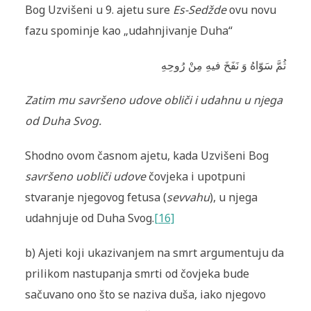
Bog Uzvišeni u 9. ajetu sure
Es-Sedžde
ovu novu
fazu spominje kao „udahnjivanje Duha“
ثُمَّ سَوّاهُ وَ نَفَخَ فيهِ مِنْ رُوحِهِ
Zatim mu savršeno udove obliči
i udahnu u njega
od Duha Svog.
Shodno ovom časnom ajetu, kada Uzvišeni Bog
savršeno uobliči udove
čovjeka i upotpuni
stvaranje njegovog fetusa (
sevvahu
), u njega
udahnjuje od Duha Svog.
[16]
b) Ajeti koji ukazivanjem na smrt argumentuju da
prilikom nastupanja smrti od čovjeka bude
sačuvano ono što se naziva duša, iako njegovo