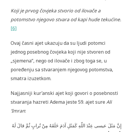
Koji je prvog čovjeka stvorio od ilovače a
potomstvo njegovo stvara od kapi hude tekućine.
[6]
Ovaj časni ajet ukazuju da su ljudi potomci
jednog posebnog čovjeka koji nije stvoren od
„sjemena“, nego od ilovače i zbog toga se, u
poređenju sa stvaranjem njegovog potomstva,
smatra izuzetkom.
Najjasniji kur’anski ajet koji govori o posebnosti
stvaranja hazreti Adema jeste 59. ajet sure
Ali
‘Imran
:
إِنَّ مَثَلَ عيسى عِنْدَ اللّهِ كَمَثَلِ آدَمَ خَلَقَهُ مِنْ تُرابٍ ثُمَّ قالَ لَهُ