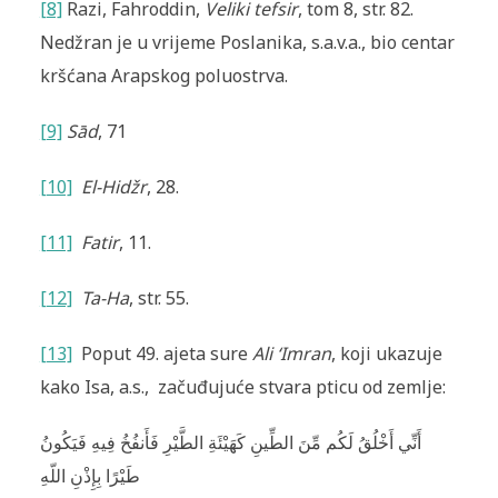
[8]
Razi, Fahroddin,
Veliki tefsir
, tom 8, str. 82.
Nedžran je u vrijeme Poslanika, s.a.v.a., bio centar
kršćana Arapskog poluostrva.
[9]
S
ā
d
, 71
[10]
El-Hidžr
, 28.
[11]
Fatir
, 11.
[12]
Ta-Ha
, str. 55.
[13]
Poput 49. ajeta sure
Ali ‘Imran
, koji ukazuje
kako Isa, a.s., začuđujuće stvara pticu od zemlje:
أَنِّي أَخْلُقُ لَكُم مِّنَ الطِّينِ كَهَيْئَةِ الطَّيْرِ فَأَنفُخُ فِيهِ فَيَكُونُ
طَيْرًا بِإِذْنِ اللّهِ