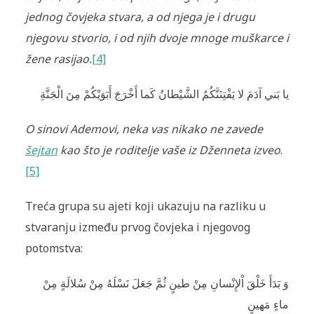
jednog čovjeka stvara, a od njega je i drugu
njegovu stvorio, i od njih dvoje mnoge muškarce i
žene rasijao.
[4]
يا بَني آدَمَ لا يَفْتِنَنَّكُمُ الشَّيْطانُ كَما أَخْرَجَ أَبَوَيْكُمْ مِنَ الْجَنَّةِ
O sinovi Ademovi, neka vas nikako ne zavede
šejtan
kao što je roditelje vaše iz Dž‍enneta izveo
.
[5]
Treća grupa su ajeti koji ukazuju na razliku u
stvaranju između prvog čovjeka i njegovog
potomstva:
وَ بَدَأَ خَلْقَ اْلإِنْسانِ مِنْ طينٍ ثُمَّ جَعَلَ نَسْلَهُ مِنْ سُلالَةٍ مِنْ
ماءٍ مَهينٍ