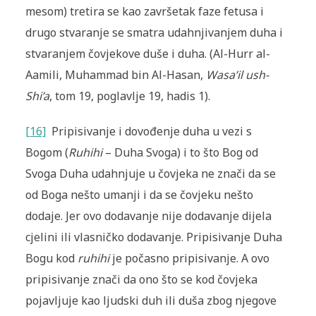
mesom) tretira se kao završetak faze fetusa i
drugo stvaranje se smatra udahnjivanjem duha i
stvaranjem čovjekove duše i duha. (Al-Hurr al-
Aamili, Muhammad bin Al-Hasan,
Wasa’il ush-
Shi’a
, tom 19, poglavlje 19, hadis 1).
[16]
Pripisivanje i dovođenje duha u vezi s
Bogom (
Ruhihi
– Duha Svoga) i to što Bog od
Svoga Duha udahnjuje u čovjeka ne znači da se
od Boga nešto umanji i da se čovjeku nešto
dodaje. Jer ovo dodavanje nije dodavanje dijela
cjelini ili vlasničko dodavanje. Pripisivanje Duha
Bogu kod
ruhihi
je počasno pripisivanje. A ovo
pripisivanje znači da ono što se kod čovjeka
pojavljuje kao ljudski duh ili duša zbog njegove