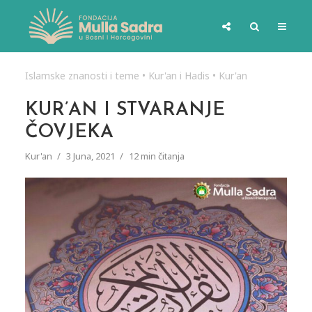
Islamske znanosti i teme
•
Kur'an i Hadis
•
Kur'an
KUR’AN I STVARANJE
ČOVJEKA
Kur'an
3 Juna, 2021
12 min čitanja