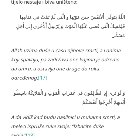
tijelo nestaje i biva uništeno:
اللّهُ يَتَوَفَّى اْلأَنْفُسَ حينَ مَوْتِها وَ الَّتي لَمْ تَمُتْ في مَنامِها
فَيُمْسِكُ الَّتي قَضى عَلَيْهَا الْمَوْتَ وَ يُرْسِلُ اْلأُخْرى إِلى أَجَلٍ
مُسَمًّى
Allah uzima
duše
u času njihove smrti, a i onima
koji spavaju, pa zadržava one kojima je odredio
da umru, a ostavlja one druge do roka
određenog.
[17]
وَ لَوْ تَرى إِذِ الظّالِمُونَ في غَمَراتِ الْمَوْتِ وَ الْمَلائِكَةُ باسِطُوا
أَيْديهِمْ أَخْرِجُوا أَنْفُسَكُمُ
A da vidiš kad budu nasilnici u mukama smrti, a
meleci ispruže ruke svoje: “Izbacite duše
svoje!“
[18]