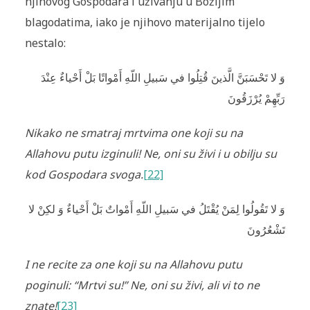
njihovog Gospodara i uživanju u Božijim
blagodatima, iako je njihovo materijalno tijelo
nestalo:
وَ لا تَحْسَبَنَّ الَّذينَ قُتِلُوا في سَبيلِ اللّهِ أَمْواتًا بَلْ أَحْياءٌ عِنْدَ
رَبِّهِمْ يُرْزَقُونَ
Nikako ne smatraj mrtvima one koji su na
Allahovu putu izginuli! Ne, oni su ‍živi i u obilju su
kod Gospodara svoga.
[22]
وَ لا تَقُولُوا لِمَنْ يُقْتَلُ في سَبيلِ اللّهِ أَمْواتٌ بَلْ أَحْياءٌ وَ لكِنْ لا
تَشْعُرُونَ
I ne recite za one koji su na Allahovu putu
poginuli: “Mrtvi su!” Ne, oni su živi, ali vi to ne
znate!
[23]