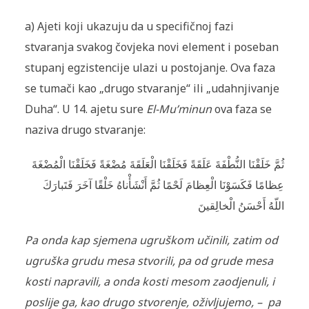
a) Ajeti koji ukazuju da u specifičnoj fazi
stvaranja svakog čovjeka novi element i poseban
stupanj egzistencije ulazi u postojanje. Ova faza
se tumači kao „drugo stvaranje“ ili „udahnjivanje
Duha“. U 14. ajetu sure
El-Mu’minun
ova faza se
naziva drugo stvaranje:
ثُمَّ خَلَقْنَا النُّطْفَةَ عَلَقَةً فَخَلَقْنَا الْعَلَقَةَ مُضْغَةً فَخَلَقْنَا الْمُضْغَةَ
عِظامًا فَكَسَوْنَا الْعِظامَ لَحْمًا ثُمَّ أَنْشَأْناهُ خَلْقًا آخَرَ فَتَبارَكَ
اللّهُ أَحْسَنُ الْخالِقينَ
Pa onda kap sjemena ugruškom učinili, zatim od
ugruška grudu mesa stvorili, pa od grude mesa
kosti napravili, a onda kosti mesom zaodjenuli, i
poslije ga, kao drugo stvorenje, oživljujemo, – pa