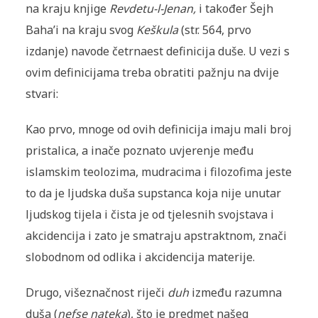
na kraju knjige
Revdetu-l-Jenan,
i također Šejh
Baha’i na kraju svog
Keškula
(str. 564, prvo
izdanje) navode četrnaest definicija duše. U vezi s
ovim definicijama treba obratiti pažnju na dvije
stvari:
Kao prvo, mnoge od ovih definicija imaju mali broj
pristalica, a inače poznato uvjerenje među
islamskim teolozima, mudracima i filozofima jeste
to da je ljudska duša supstanca koja nije unutar
ljudskog tijela i čista je od tjelesnih svojstava i
akcidencija i zato je smatraju apstraktnom, znači
slobodnom od odlika i akcidencija materije.
Drugo, višeznačnost riječi
duh
između razumna
duša (
nefse nateka
), što je predmet našeg