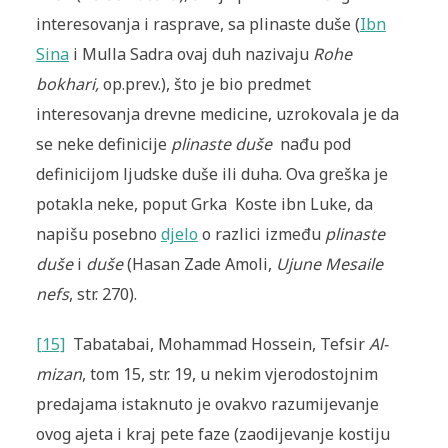
interesovanja i rasprave, sa plinaste duše (
Ibn
Sina
i Mulla Sadra ovaj duh nazivaju
Rohe
bokhari,
op.prev.), što je bio predmet
interesovanja drevne medicine, uzrokovala je da
se neke definicije
plinaste duše
nađu pod
definicijom ljudske duše ili duha. Ova greška je
potakla neke, poput Grka Koste ibn Luke, da
napišu posebno
djelo
o razlici između
plinaste
duše
i
duše
(Hasan Zade Amoli,
Ujune Mesaile
nefs
, str. 270).
[15]
Tabatabai, Mohammad Hossein, Tefsir
Al-
mizan
, tom 15, str. 19, u nekim vjerodostojnim
predajama istaknuto je ovakvo razumijevanje
ovog ajeta i kraj pete faze (zaodijevanje kostiju