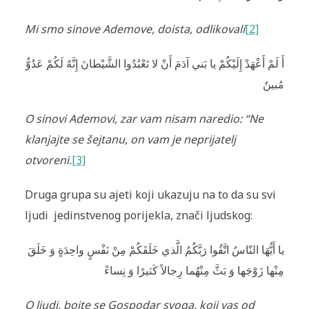
Mi smo sinove Ademove, doista, odlikovali
[2]
أَ لَمْ أَعْهَدْ إِلَيْكُمْ يا بَني آدَمَ أَنْ لا تَعْبُدُوا الشَّيْطانَ إِنَّهُ لَكُمْ عَدُوُّ
مُبينٌ
O sinovi Ademovi, zar vam nisam naredio: “Ne
klanjajte se šejtanu, on vam je neprijatelj
otvoreni.
[3]
Druga grupa su ajeti koji ukazuju na to da su svi
ljudi jedinstvenog porijekla, znači ljudskog:
يا أَيُّهَا النّاسُ اتَّقُوا رَبَّكُمُ الَّذي خَلَقَكُمْ مِنْ نَفْسٍ واحِدَةٍ وَ خَلَقَ
مِنْها زَوْجَها وَ بَثَّ مِنْهُما رِجالاً كَثيرًا وَ نِساءً
O ljudi, bojte se Gospodar svoga, koji vas od