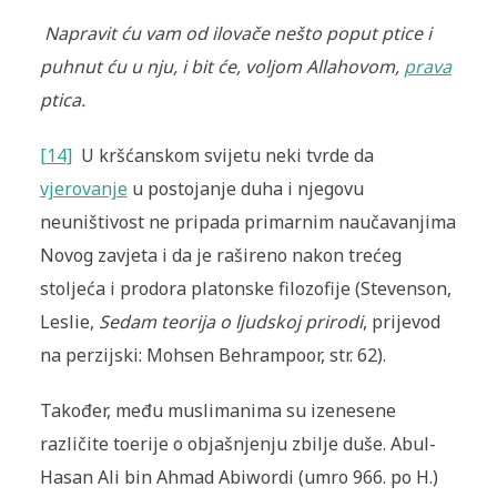
Napravit ću vam od ilovače nešto poput ptice i
puhnut ću u nju, i bit će, voljom Allahovom,
prava
ptica.
[14]
U kršćanskom svijetu neki tvrde da
vjerovanje
u postojanje duha i njegovu
neuništivost ne pripada primarnim naučavanjima
Novog zavjeta i da je rašireno nakon trećeg
stoljeća i prodora platonske filozofije (Stevenson,
Leslie,
Sedam teorija o ljudskoj prirodi
, prijevod
na perzijski: Mohsen Behrampoor, str. 62).
Također, među muslimanima su izenesene
različite toerije o objašnjenju zbilje duše. Abul-
Hasan Ali bin Ahmad Abiwordi (umro 966. po H.)