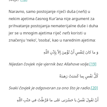
Naravno, samo postojanje riječi duša (
nefs
) u
nekim ajetima časnog Kur’ana nije argument za
prihvatanje postojanja nematerijalne duše i duha
jer se u mnogim ajetima riječ
nefs
koristi u
značenju ‘neko’, ‘osoba’, kao u narednim ajetima:
وَ ما كانَ لِنَفْسٍ أَنْ تُؤْمِنَ إِلاّ بِإِذْنِ اللّهِ
Nijedan čovjek nije vjernik bez Allahove volje.
[19]
كُلُّ نَفْسٍ بِما كَسَبَتْ رَهينَةٌ
Svaki čovjek je odgovoran za ono što je radio.
[20]
أَنْ تَقُولَ نَفْسٌ يا حَسْرَتى عَلى ما فَرَّطْتُ في جَنْبِ اللّهِ