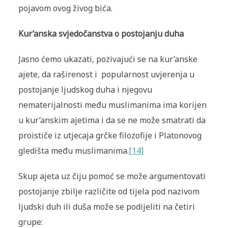
pojavom ovog živog bića.
Kur’anska svjedočanstva o postojanju duha
Jasno ćemo ukazati, pozivajući se na kur’anske
ajete, da raširenost i popularnost uvjerenja u
postojanje ljudskog duha i njegovu
nematerijalnosti među muslimanima ima korijen
u kur’anskim ajetima i da se ne može smatrati da
proističe iz utjecaja grčke filozofije i Platonovog
gledišta među muslimanima.
[14]
Skup ajeta uz čiju pomoć se može argumentovati
postojanje zbilje različite od tijela pod nazivom
ljudski duh ili duša može se podijeliti na četiri
grupe: