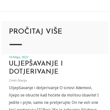
PROČITAJ VIŠE
16 Maja, 2022
ULJEPŠAVANJE I
DOTJERIVANJE
2 min čitanja
Uljepšavanje i dotjerivanje O sinovi Ademovi,
lijepo se obucite kad hoćete da molitvu obavite! I
jedite i pijte, samo ne pretjerujte; On ne voli one
koji pretjeruju.[1] Reci: “Ko je zabranio Allahove