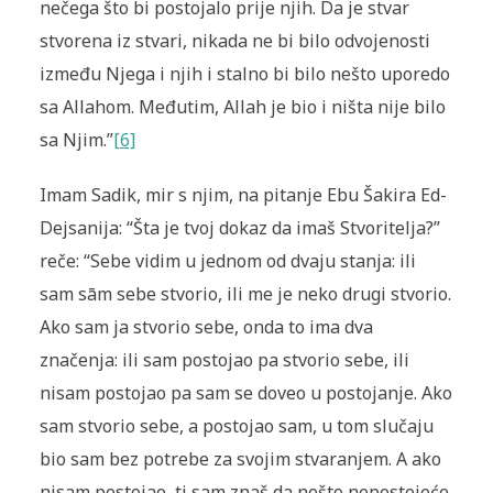
nečega što bi postojalo prije njih. Da je stvar
stvorena iz stvari, nikada ne bi bilo odvojenosti
između Njega i njih i stalno bi bilo nešto uporedo
sa Allahom. Međutim, Allah je bio i ništa nije bilo
sa Njim.”
[6]
Imam Sadik, mir s njim, na pitanje Ebu Šakira Ed-
Dejsanija: “Šta je tvoj dokaz da imaš Stvoritelja?”
reče: “Sebe vidim u jednom od dvaju stanja: ili
sam sām sebe stvorio, ili me je neko drugi stvorio.
Ako sam ja stvorio sebe, onda to ima dva
značenja: ili sam postojao pa stvorio sebe, ili
nisam postojao pa sam se doveo u postojanje. Ako
sam stvorio sebe, a postojao sam, u tom slučaju
bio sam bez potrebe za svojim stvaranjem. A ako
nisam postojao, ti sam znaš da nešto nepostojeće