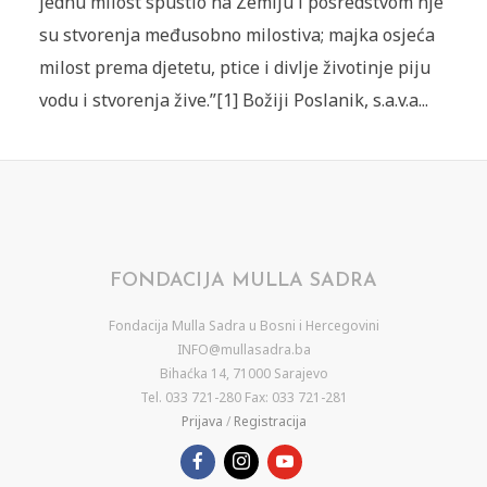
jednu milost spustio na Zemlju i posredstvom nje
su stvorenja međusobno milostiva; majka osjeća
milost prema djetetu, ptice i divlje životinje piju
vodu i stvorenja žive.”[1] Božiji Poslanik, s.a.v.a...
FONDACIJA MULLA SADRA
Fondacija Mulla Sadra u Bosni i Hercegovini
INFO@mullasadra.ba
Bihaćka 14, 71000 Sarajevo
Tel. 033 721-280 Fax: 033 721-281
Prijava
/
Registracija