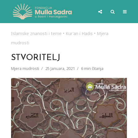
Islamske znanosti i teme
•
Kur'an i Hadis
•
Mjera
mudrosti
STVORITELJ
Mjera mudrosti
25 Januara, 2021
6 min čitanja