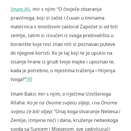
Imam Ali
, mir s njim: “O čovječe stvaranja
pravilnoga, koji si začet i čuvan u tminama
maternica s mnoštvom zastora! Započet si od biti
zemlje, zatim si izvučen iz svoga prebivališta u
boravište koje nisi znao niti si poznavao puteve
do njegove koristi. Ko je taj koji te je uputio na
sisanje hrane iz grudi tvoje majke i upoznao te,
kada je potrebno, o mjestima traženja i htijenja
tvoga?”
[9]
Imam Bakir, mir s njim, o riječima Uzvišenoga
Allaha:
Ko je na Ovome svijetu slijep, i na Onome
svijetu će biti slijep
: “Onaj koga stvaranje Nebesa i
Zemlje, izmjena noći i dana, kruženje nebeskoga
svoda sa Suncem i Mjesecom, sve zadivljujući