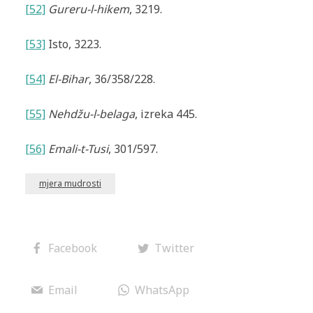
[52]
Gureru-l-hikem
, 3219.
[53]
Isto, 3223.
[54]
El-Bihar
, 36/358/228.
[55]
Nehdžu-l-belaga
, izreka 445.
[56]
Emali-t-Tusi
, 301/597.
mjera mudrosti
Facebook
Twitter
Email
WhatsApp