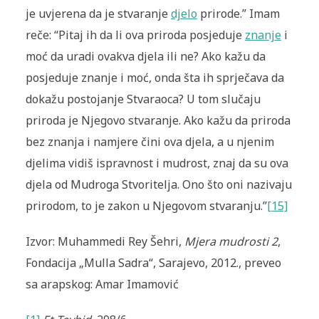
je uvjerena da je stvaranje
djelo
prirode.” Imam
reče: “Pitaj ih da li ova priroda posjeduje
znanje
i
moć da uradi ovakva djela ili ne? Ako kažu da
posjeduje znanje i moć, onda šta ih sprječava da
dokažu postojanje Stvaraoca? U tom slučaju
priroda je Njegovo stvaranje. Ako kažu da priroda
bez znanja i namjere čini ova djela, a u njenim
djelima vidiš ispravnost i mudrost, znaj da su ova
djela od Mudroga Stvoritelja. Ono što oni nazivaju
prirodom, to je zakon u Njegovom stvaranju.”
[15]
Izvor: Muhammedi Rey Šehri,
Mjera mudrosti 2
,
Fondacija „Mulla Sadra“, Sarajevo, 2012., preveo
sa arapskog: Amar Imamović