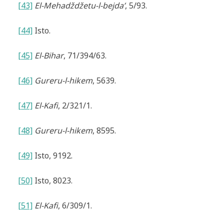
[43]
El-Mehadždžetu-l-bejda’
, 5/93.
[44]
Isto.
[45]
El-Bihar
, 71/394/63.
[46]
Gureru-l-hikem
, 5639.
[47]
El-Kafi
, 2/321/1.
[48]
Gureru-l-hikem
, 8595.
[49]
Isto, 9192.
[50]
Isto, 8023.
[51]
El-Kafi
, 6/309/1.