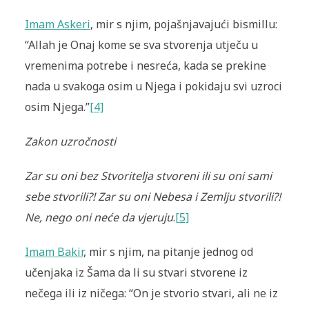
Imam Askeri
, mir s njim, pojašnjavajući bismillu:
“Allah je Onaj kome se sva stvorenja utječu u
vremenima potrebe i nesreća, kada se prekine
nada u svakoga osim u Njega i pokidaju svi uzroci
osim Njega.”
[4]
Zakon uzročnosti
Zar su oni bez Stvoritelja stvoreni ili su oni sami
sebe stvorili?! Zar su oni Nebesa i Zemlju stvorili?!
Ne, nego oni neće da vjeruju
.
[5]
Imam Bakir
, mir s njim, na pitanje jednog od
učenjaka iz Šama da li su stvari stvorene iz
nečega ili iz ničega: “On je stvorio stvari, ali ne iz