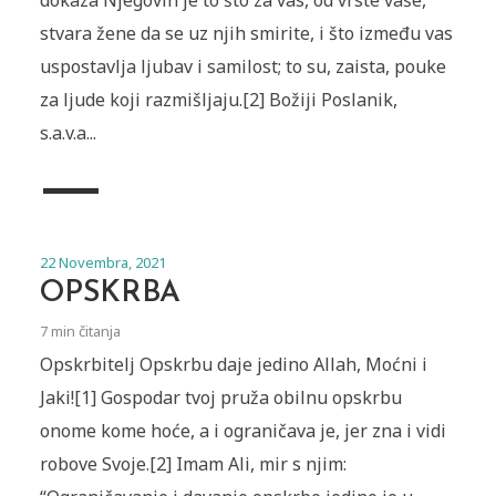
dokaza Njegovih je to što za vas, od vrste vaše,
stvara žene da se uz njih smirite, i što između vas
uspostavlja ljubav i samilost; to su, zaista, pouke
za ljude koji razmišljaju.[2] Božiji Poslanik,
s.a.v.a...
22 Novembra, 2021
OPSKRBA
7 min čitanja
Opskrbitelj ‏Opskrbu daje jedino Allah, Moćni i
Jaki![1] Gospodar tvoj pruža obilnu opskrbu
onome kome hoće, a i ograničava je, jer zna i vidi
robove Svoje.[2] Imam Ali, mir s njim: