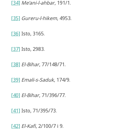
[34]
Me‘ani-l-ahbar
, 191/1.
[35]
Gureru-l-hikem
, 4953.
[36]
Isto, 3165.
[37]
Isto, 2983.
[38]
El-Bihar
, 77/148/71.
[39]
Emali-s-Saduk
, 174/9.
[40]
El-Bihar
, 71/396/77.
[41]
Isto, 71/395/73.
[42]
El-Kafi
, 2/100/7 i 9.