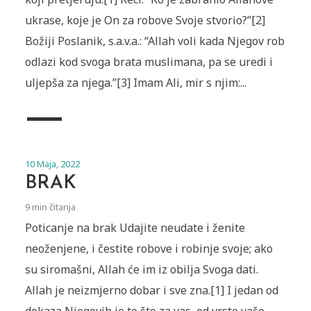
ukrase, koje je On za robove Svoje stvorio?”[2]
Božiji Poslanik, s.a.v.a.: “Allah voli kada Njegov rob
odlazi kod svoga brata muslimana, pa se uredi i
uljepša za njega.”[3] Imam Ali, mir s njim:...
10 Maja, 2022
BRAK
9 min čitanja
Poticanje na brak Udajite neudate i ženite
neoženjene, i čestite robove i robinje svoje; ako
su siromašni, Allah će im iz obilja Svoga dati.
Allah je neizmjerno dobar i sve zna.[1] I jedan od