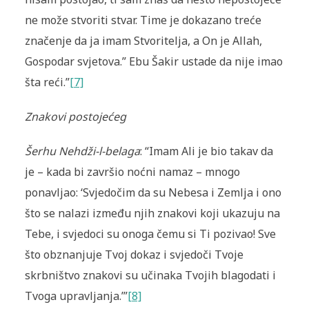
ne može stvoriti stvar. Time je dokazano treće
značenje da ja imam Stvoritelja, a On je Allah,
Gospodar svjetova.” Ebu Šakir ustade da nije imao
šta reći.”
[7]
Znakovi postojećeg
Šerhu Nehdži-l-belaga
: “Imam Ali je bio takav da
je – kada bi završio noćni namaz – mnogo
ponavljao: ‘Svjedočim da su Nebesa i Zemlja i ono
što se nalazi između njih znakovi koji ukazuju na
Tebe, i svjedoci su onoga čemu si Ti pozivao! Sve
što obznanjuje Tvoj dokaz i svjedoči Tvoje
skrbništvo znakovi su učinaka Tvojih blagodati i
Tvoga upravljanja.’”
[8]