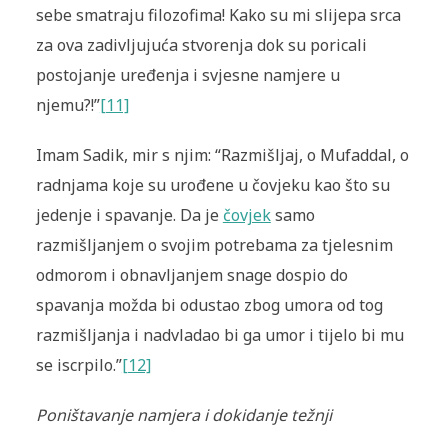
sebe smatraju filozofima! Kako su mi slijepa srca
za ova zadivljujuća stvorenja dok su poricali
postojanje uređenja i svjesne namjere u
njemu?!”
[11]
Imam Sadik, mir s njim: “Razmišljaj, o Mufaddal, o
radnjama koje su urođene u čovjeku kao što su
jedenje i spavanje. Da je
čovjek
samo
razmišljanjem o svojim potrebama za tjelesnim
odmorom i obnavljanjem snage dospio do
spavanja možda bi odustao zbog umora od tog
razmišljanja i nadvladao bi ga umor i tijelo bi mu
se iscrpilo.”
[12]
Poništavanje namjera i dokidanje težnji