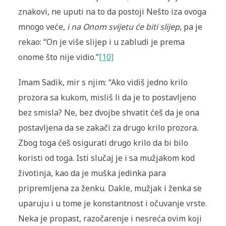
znakovi, ne uputi na to da postoji Nešto iza ovoga
mnogo veće,
i na Onom svijetu će biti slijep
, pa je
rekao: “On je više slijep i u zabludi je prema
onome što nije vidio.”
[10]
Imam Sadik, mir s njim: “Ako vidiš jedno krilo
prozora sa kukom, misliš li da je to postavljeno
bez smisla? Ne, bez dvojbe shvatit ćeš da je ona
postavljena da se zakači za drugo krilo prozora.
Zbog toga ćeš osigurati drugo krilo da bi bilo
koristi od toga. Isti slučaj je i sa mužjakom kod
životinja, kao da je muška jedinka para
pripremljena za ženku. Dakle, mužjak i ženka se
uparuju i u tome je konstantnost i očuvanje vrste.
Neka je propast, razočarenje i nesreća ovim koji