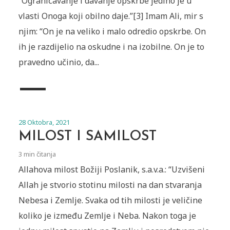
“Ograničavanje i davanje opskrbe jedino je u
vlasti Onoga koji obilno daje.”[3] Imam Ali, mir s
njim: “On je na veliko i malo odredio opskrbe. On
ih je razdijelio na oskudne i na izobilne. On je to
pravedno učinio, da...
28 Oktobra, 2021
MILOST I SAMILOST
3 min čitanja
Allahova milost Božiji Poslanik, s.a.v.a.: “Uzvišeni
Allah je stvorio stotinu milosti na dan stvaranja
Nebesa i Zemlje. Svaka od tih milosti je veličine
koliko je između Zemlje i Neba. Nakon toga je