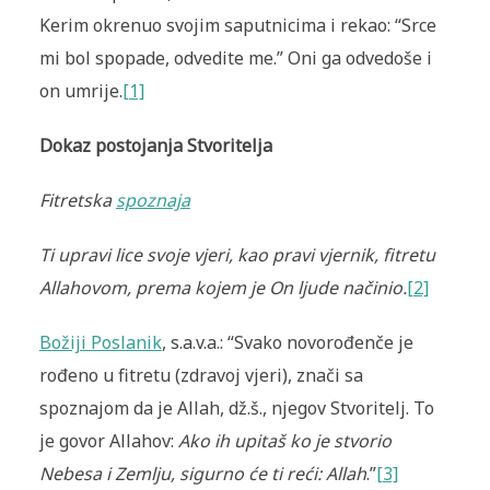
Kerim okrenuo svojim saputnicima i rekao: “Srce
mi bol spopade, odvedite me.” Oni ga odvedoše i
on umrije.
[1]
Dokaz postojanja Stvoritelja
Fitretska
spoznaja
Ti upravi lice svoje vjeri, kao pravi vjernik, fitretu
Allahovom, prema kojem je On ljude načinio.
[2]
Božiji Poslanik
, s.a.v.a.: “Svako novorođenče je
rođeno u fitretu (zdravoj vjeri), znači sa
spoznajom da je Allah, dž.š., njegov Stvoritelj. To
je govor Allahov:
Ako ih upitaš ko je stvorio
Nebesa i Zemlju, sigurno će ti reći: Allah
.”
[3]