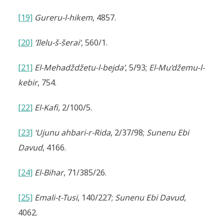
[19]
Gureru-l-hikem
, 4857.
[20]
‘Ilelu-š-šerai‘
, 560/1.
[21]
El-Mehadždžetu-l-bejda’
, 5/93;
El-Mu‘džemu-l-
kebir
, 754.
[22]
El-Kafi
, 2/100/5.
[23]
‘Ujunu ahbari-r-Rida
, 2/37/98;
Sunenu Ebi
Davud
, 4166.
[24]
El-Bihar
, 71/385/26.
[25]
Emali-t-Tusi
, 140/227;
Sunenu Ebi Davud
,
4062.