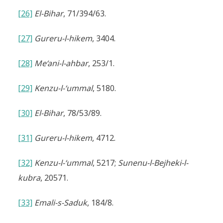
[26]
El-Bihar
, 71/394/63.
[27]
Gureru-l-hikem
, 3404.
[28]
Me‘ani-l-ahbar
, 253/1.
[29]
Kenzu-l-‘ummal
, 5180.
[30]
El-Bihar
, 78/53/89.
[31]
Gureru-l-hikem
, 4712.
[32]
Kenzu-l-‘ummal
, 5217;
Sunenu-l-Bejheki-l-
kubra
, 20571.
[33]
Emali-s-Saduk
, 184/8.