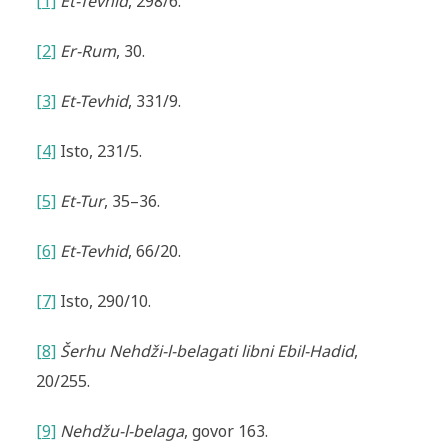
[1]
Et-Tevhid
, 298/6.
[2]
Er-Rum
, 30.
[3]
Et-Tevhid
, 331/9.
[4]
Isto, 231/5.
[5]
Et-Tur
, 35–36.
[6]
Et-Tevhid
, 66/20.
[7]
Isto, 290/10.
[8]
Šerhu Nehdži-l-belagati libni Ebil-Hadid
,
20/255.
[9]
Nehdžu-l-belaga
, govor 163.