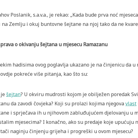
ahov Poslanik, s.a.v.a., je rekao: „Kada bude prva noć mjese
i na Zemlju i okuj buntovne šejtane na njoj tako da ne kva
prava o okivanju šejtana u mjesecu Ramazanu
ekim hadisima ovog poglavlja ukazano je na činjenicu da u
 ovdje pokreće više pitanja, kao što su:
 je
šejtan
? U okviru mudrosti kojom je obilježen poredak Svi
tanu da zavodi čovjeka? Koji su prolazi kojima njegova
vlast
tane i sprječava ih u njihovom zabluđujućem djelovanju u 
stalim mjesecima? I konačno, ako su predaje koje upućuju n
tači naginju činjenju grijeha i progreški u ovom mjesecu?