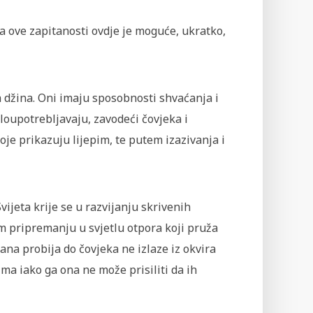
a ove zapitanosti ovdje je moguće, ukratko,
a džina. Oni imaju sposobnosti shvaćanja i
zloupotrebljavaju, zavodeći čovjeka i
e prikazuju lijepim, te putem izazivanja i
ijeta krije se u razvijanju skrivenih
m pripremanju u svjetlu otpora koji pruža
na probija do čovjeka ne izlaze iz okvira
ima iako ga ona ne može prisiliti da ih