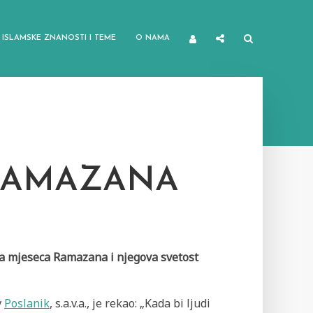
ISLAMSKE ZNANOSTI I TEME
O NAMA
 RAMAZANA
na mjeseca Ramazana i njegova svetost
v
Poslanik
, s.a.v.a., je rekao: „Kada bi ljudi