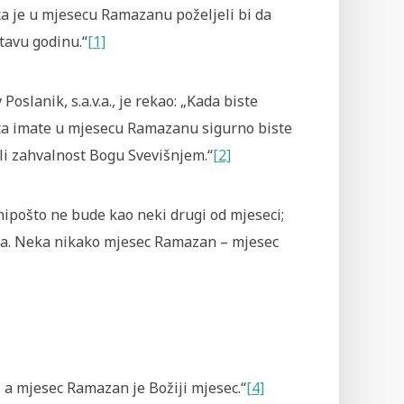
ta je u mjesecu Ramazanu poželjeli bi da
itavu godinu.“
[1]
 Poslanik, s.a.v.a., je rekao: „Kada biste
šta imate u mjesecu Ramazanu sigurno biste
li zahvalnost Bogu Svevišnjem.“
[2]
ipošto ne bude kao neki drugi od mjeseci;
ima. Neka nikako mjesec Ramazan – mjesec
c, a mjesec Ramazan je Božiji mjesec.“
[4]