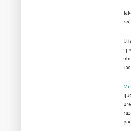
Iak
reć
U i
spo
obm
ras
Mu
lju
pre
raz
poč