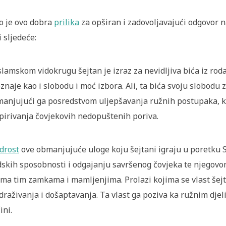
o je ovo dobra
prilika
za opširan i zadovoljavajući odgovor n
i sljedeće:
slamskom vidokrugu šejtan je izraz za nevidljiva bića iz rod
znaje kao i slobodu i moć izbora. Ali, ta bića svoju slobodu 
anjujući ga posredstvom uljepšavanja ružnih postupaka, koj
pirivanja čovjekovih nedopuštenih poriva.
drost
ove obmanjujuće uloge koju šejtani igraju u poretku Sv
dskih sposobnosti i odgajanju savršenog čovjeka te njegovo
ma tim zamkama i mamljenjima. Prolazi kojima se vlast šejta
draživanja i došaptavanja. Ta vlast ga poziva ka ružnim djel
ini.