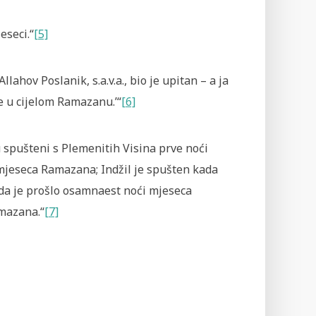
eseci.“
[5]
ahov Poslanik, s.a.v.a., bio je upitan – a ja
je u cijelom Ramazanu.’“
[6]
su spušteni s Plemenitih Visina prve noći
mjeseca Ramazana; Indžil je spušten kada
ada je prošlo osamnaest noći mjeseca
mazana.“
[7]