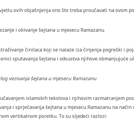
vjetlu ovih objašnjenja ono što treba proučavati na ovom pol
vezanje i okivanje šejtana u mjesecu Ramazanu.
istraživanje činilaca koji se nalaze iza činjenja pogreški i 
jenici sputavanja šejtana i odsustva njihove obmanjujuće ul
log vezivanja šejtana u mjesecu Ramazanu
učavanjem islamskih tekstova i njihovim razmatranjem posta
vanja i sprječavanja šejtana u mjesecu Ramazanu na način d
nom vertikalnom poretku. To su sljedeći razlozi: