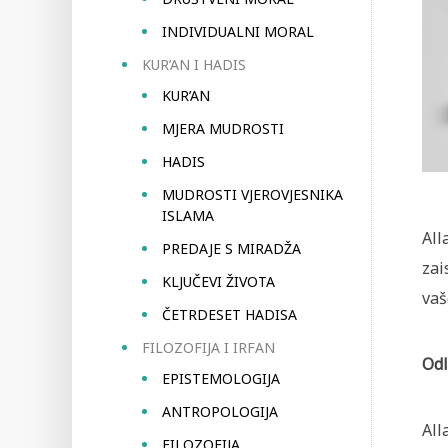
INDIVIDUALNI MORAL
KUR’AN I HADIS
KUR’AN
MJERA MUDROSTI
HADIS
MUDROSTI VJEROVJESNIKA
ISLAMA
All
PREDAJE S MIRADŽA
zai
KLJUČEVI ŽIVOTA
vaš
ČETRDESET HADISA
FILOZOFIJA I IRFAN
Odl
EPISTEMOLOGIJA
ANTROPOLOGIJA
All
FILOZOFIJA