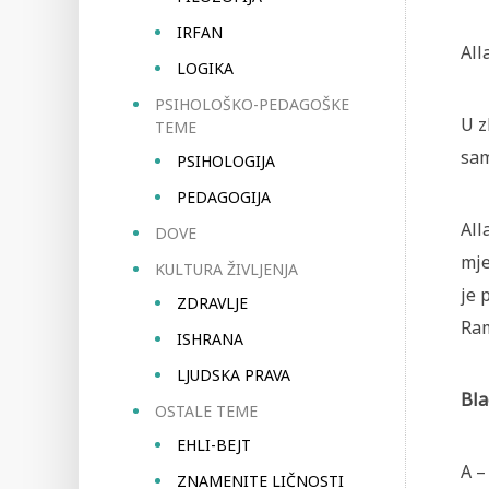
IRFAN
All
LOGIKA
PSIHOLOŠKO-PEDAGOŠKE
U z
TEME
sam
PSIHOLOGIJA
PEDAGOGIJA
All
DOVE
mje
KULTURA ŽIVLJENJA
je 
ZDRAVLJE
Ra
ISHRANA
LJUDSKA PRAVA
Bla
OSTALE TEME
EHLI-BEJT
A –
ZNAMENITE LIČNOSTI