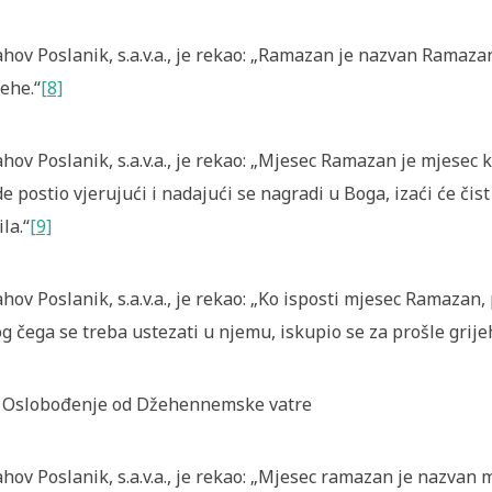
ahov Poslanik, s.a.v.a., je rekao: „Ramazan je nazvan Ramaz
jehe.“
[8]
ahov Poslanik, s.a.v.a., je rekao: „Mjesec Ramazan je mjesec 
e postio vjerujući i nadajući se nagradi u Boga, izaći će čis
ila.“
[9]
ahov Poslanik, s.a.v.a., je rekao: „Ko isposti mjesec Ramazan,
g čega se treba ustezati u njemu, iskupio se za prošle grije
 Oslobođenje od Džehennemske vatre
ahov Poslanik, s.a.v.a., je rekao: „Mjesec ramazan je nazvan