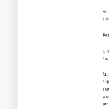
All
siđ
Ras
U n
što
Šta
šej
šej
u o
pos