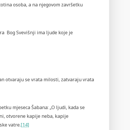
totina osoba, a na njegovom završetku
tara Bog Svevišnji ima ljude koje je
an otvaraju se vrata milosti, zatvaraju vrata
m petku mjeseca Šabana: „O ljudi, kada se
, otvorene kapije neba, kapije
ske vatre.
[14]