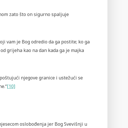
anom zato što on sigurno spaljuje
koji vam je Bog odredio da ga postite; ko ga
t od grijeha kao na dan kada ga je majka
 poštujući njegove granice i ustežući se
he.“
[10]
 mjesecom oslobođenja jer Bog Svevišnji u