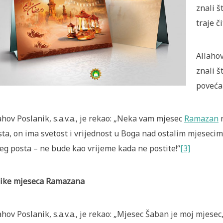
znali š
traje č
Allahov
znali 
poveća
ahov Poslanik, s.a.v.a., je rekao: „Neka vam mjesec
Ramazan
n
sta, on ima svetost i vrijednost u Boga nad ostalim mjesec
eg posta – ne bude kao vrijeme kada ne postite!“
[3]
ike mjeseca Ramazana
ahov Poslanik, s.a.v.a., je rekao: „Mjesec Šaban je moj mjese