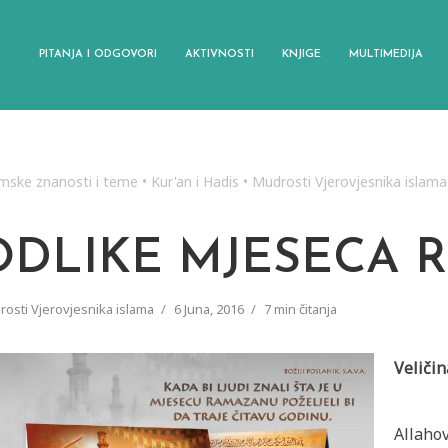
PITANJA I ODGOVORI
AKTIVNOSTI
KNJIGE
MULTIMEDIJA
amske znanosti i teme
•
Kur'an i Hadis
•
Mudrosti Vjerovjesnika islama
ODLIKE MJESECA
osti Vjerovjesnika islama
6 Juna, 2016
7 min čitanja
Veliči
Allaho