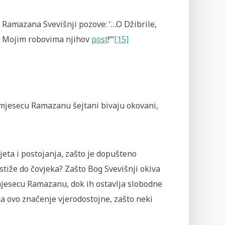
ca Ramazana Svevišnji pozove: ‘…O Džibrile,
re Mojim robovima njihov
post
!’“
[15]
 mjesecu Ramazanu šejtani bivaju okovani,
jeta i postojanja, zašto je dopušteno
stiže do čovjeka? Zašto Bog Svevišnji okiva
mjesecu Ramazanu, dok ih ostavlja slobodne
a ovo značenje vjerodostojne, zašto neki