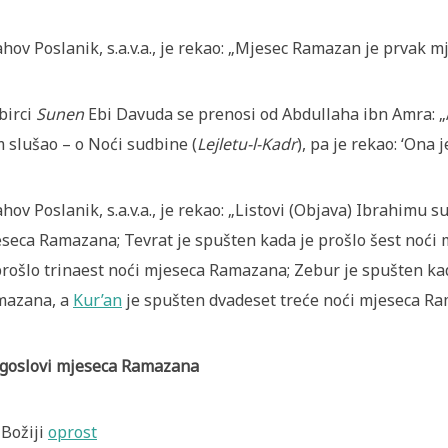
ahov Poslanik, s.a.v.a., je rekao: „Mjesec Ramazan je prvak mj
birci
Sunen
Ebi Davuda se prenosi od Abdullaha ibn Amra: „All
 slušao – o Noći sudbine (
Lejletu-l-Kadr
), pa je rekao: ‘Ona 
ahov Poslanik, s.a.v.a., je rekao: „Listovi (Objava) Ibrahimu 
seca Ramazana; Tevrat je spušten kada je prošlo šest noći 
prošlo trinaest noći mjeseca Ramazana; Zebur je spušten k
mazana, a
Kur’an
je spušten dvadeset treće noći mjeseca Ra
goslovi mjeseca Ramazana
 Božiji
oprost