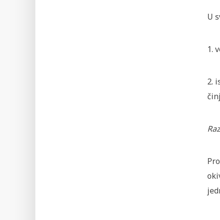
U s
1. 
2. 
čin
Raz
Pro
oki
jed