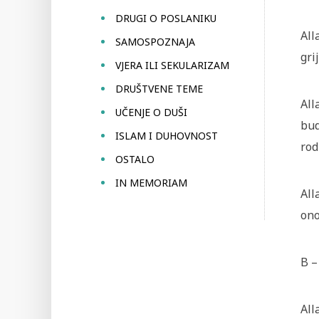
DRUGI O POSLANIKU
All
SAMOSPOZNAJA
gri
VJERA ILI SEKULARIZAM
DRUŠTVENE TEME
All
UČENJE O DUŠI
bud
ISLAM I DUHOVNOST
rod
OSTALO
IN MEMORIAM
All
ono
B –
All