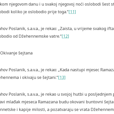
kom njegovom danu i u svakoj njegovoj noći oslobodi šest s
obodi koliko je oslobodio prije toga.“
[11]
ahov Poslanik, s.a.v.a., je rekao: „Zaista, u vrijeme svakog if
obodio od Džehennemske vatre.“
[12]
 Okivanje šejtana
ahov Poslanik, s.a.v.a., je rekao: „Kada nastupi mjesec Ramaz
hennema i okivaju se šejtani.“
[13]
ahov Poslanik, s.a.v.a., je rekao u svojoj hutbi u posljednje
avi mlađak mjeseca Ramazana budu okovani buntovni šejtani
nnetske i kapije milosti, a pozatvaraju se vrata Džehennem