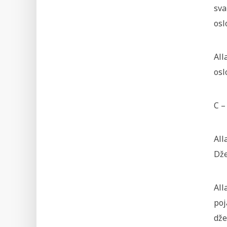
sva
osl
All
osl
C –
All
Dže
All
poj
dže