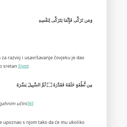
وَمَن تَزَكَّى فَإِنَّمَا يَتَزَكَّى لِنَفْسِهِ
a za razvoj i usavršavanje čovjeku je dao
io sretan
život
:
مِن نُّطْفَةٍ خَلَقَهُ فَقَدَّرَهُ ۝ ثُمَّ السَّبِيلَ يَسَّرَهُ
agahnim učini
.
[6]
je upoznao s njom tako da će mu ukoliko