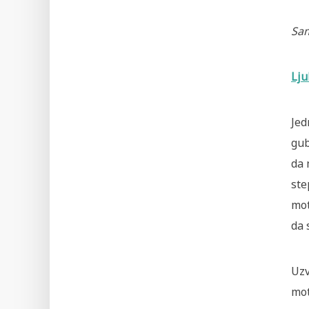
Sam
Lju
Jed
gub
da 
ste
mot
da 
Uzv
mot