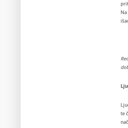
pri
Na 
iša
Rec
dob
Lju
Lju
te 
nač