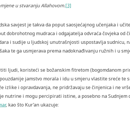
mjene u stvaranju Allahovom
.
[3]
dska savjest je takva da poput saosjećajnog učenjaka i učite
ut dobrohotnog mudraca i odgajatelja odvraća čovjeka od č
dara i sudije u ljudskoj unutrašnjosti uspostavlja sudnicu,
šaka te ga usmjerava prema nadoknađivanju ružnih i u smjer
titi ljudi, koristeći se božanskim fitretom (bogomdanom pri
pouzdanije jamstvo morala i idu u smjeru vlastite sreće te sr
že izlike i opravdavanja, ne pridržavaju se činjenica i ne vr
je nutrine i mogu percipirati istine, a posebno na Sudnjem 
mar
, kao što Kur’an ukazuje: