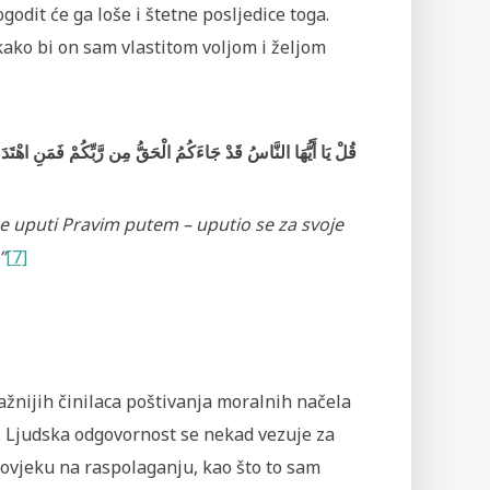
godit će ga loše i štetne posljedice toga.
 kako bi on sam vlastitom voljom i željom
قُلْ يَا أَيُّهَا النَّاسُ قَدْ جَاءَكُمُ الْحَقُّ مِن رَّبِّكُمْ فَمَنِ اهْتَدَى
 se uputi Pravim putem – uputio se za svoje
”
[7]
ažnijih činilaca poštivanja moralnih načela
a. Ljudska odgovornost se nekad vezuje za
čovjeku na raspolaganju, kao što to sam