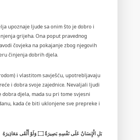
lja upoznaje ljude sa onim što je dobro i
injenja grijeha. Ona poput pravednog
 navodi čovjeka na pokajanje zbog njegovih
u činjenja dobrih djela.
rodom) i vlastitom savješću, upotrebljavaju
eće i dobra svoje zajednice. Nevaljali ljudi
še dobra djela, mada su pri tome svjesni
danu, kada će biti uklonjene sve prepreke i
بَلِ الْإِنسَانُ عَلَى نَفْسِهِ بَصِيرَةٌ ۝ وَلَوْ أَلْقَى مَعَاذِيرَهُ