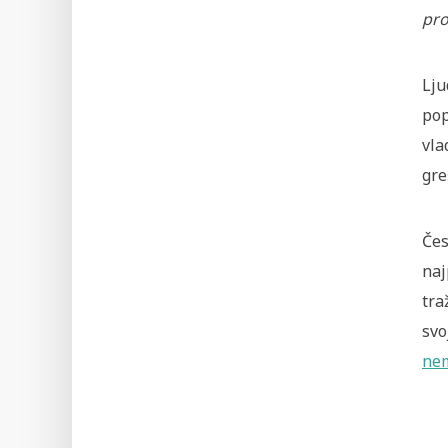
pro
Lju
pop
vla
gre
Čes
naj
tra
svo
ne