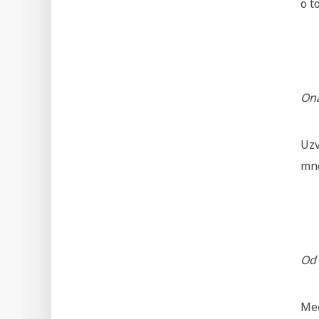
o t
Ona
Uzv
mno
Od 
Međ