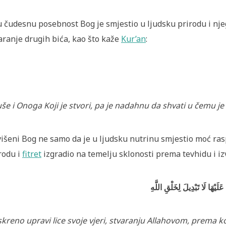
 čudesnu posebnost Bog je smjestio u ljudsku prirodu i nje
aranje drugih bića, kao što kaže
Kur’an
:
uše i Onoga Koji je stvori, pa je nadahnu da shvati u čemu je
išeni Bog ne samo da je u ljudsku nutrinu smjestio moć ras
rodu i
fitret
izgradio na temelju sklonosti prema tevhidu i iz
َيْهَا لَا تَبْدِيلَ لِخَلْقِ اللَّهِ
iskreno upravi lice svoje vjeri, stvaranju Allahovom, prema 