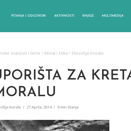
PITANJA I ODGOVORI
AKTIVNOSTI
KNJIGE
MULTIMEDIJA
amske znanosti i teme
•
Moral i Etika
•
Filozofija morala
UPORIŠTA ZA KRET
MORALU
zofija morala
27 Aprila, 2014
9 min čitanja