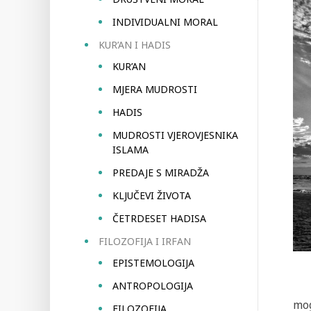
INDIVIDUALNI MORAL
KUR’AN I HADIS
KUR’AN
MJERA MUDROSTI
HADIS
MUDROSTI VJEROVJESNIKA
ISLAMA
PREDAJE S MIRADŽA
KLJUČEVI ŽIVOTA
ČETRDESET HADISA
FILOZOFIJA I IRFAN
EPISTEMOLOGIJA
ANTROPOLOGIJA
mog
FILOZOFIJA