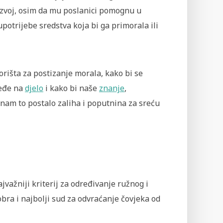
razvoj, osim da mu poslanici pomognu u
upotrijebe sredstva koja bi ga primorala ili
išta za postizanje morala, kako bi se
ređe na
djelo
i kako bi naše
znanje
,
 nam to postalo zaliha i poputnina za sreću
jvažniji kriterij za određivanje ružnog i
dobra i najbolji sud za odvraćanje čovjeka od