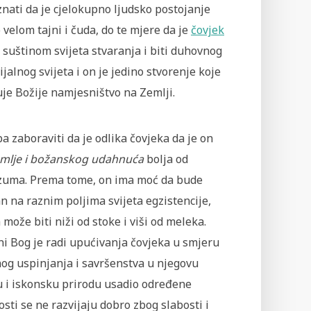
nati da je cjelokupno ljudsko postojanje
 velom tajni i čuda, do te mjere da je
čovjek
suštinom svijeta stvaranja i biti duhovnog
ijalnog svijeta i on je jedino stvorenje koje
je Božije namjesništvo na Zemlji.
a zaboraviti da je odlika čovjeka da je on
emlje i božanskog udahnuća
bolja od
zuma. Prema tome, on ima moć da bude
n na raznim poljima svijeta egzistencije,
 može biti niži od stoke i viši od meleka.
i Bog je radi upućivanja čovjeka u smjeru
og uspinjanja i savršenstva u njegovu
u i iskonsku prirodu usadio određene
ti se ne razvijaju dobro zbog slabosti i