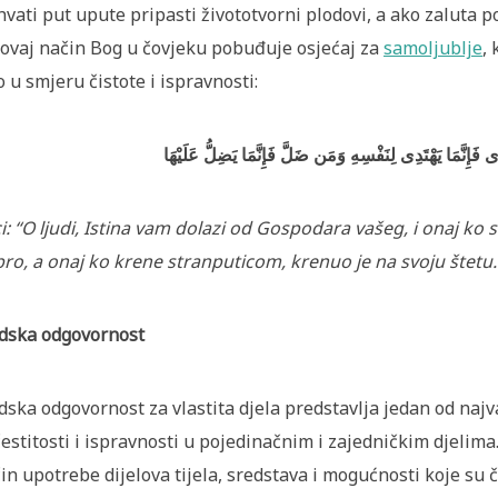
hvati put upute pripasti živototvorni plodovi, a ako zaluta po
ovaj način Bog u čovjeku pobuđuje osjećaj za
samoljublje
,
o u smjeru čistote i ispravnosti:
 فَإِنَّمَا يَهْتَدِى لِنَفْسِهِ وَمَن ضَلَّ فَإِنَّمَا يَضِلُّ عَلَيْهَا
i: “O ljudi, Istina vam dolazi od Gospodara vašeg, i onaj ko
ro, a onaj ko krene stranputicom, krenuo je na svoju štetu
.
dska odgovornost
dska odgovornost za vlastita djela predstavlja jedan od najv
čestitosti i ispravnosti u pojedinačnim i zajedničkim djelim
in upotrebe dijelova tijela, sredstava i mogućnosti koje su 