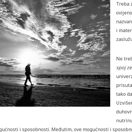
Treba z
ovijeno
nazvan 
i mater
zaslužu
Ne treb
spoj z
univer
prisuta
tako da
Uzvišen
duhovn
nutrin
ućnosti i sposobnosti. Međutim, ove mogućnosti i sposobnos