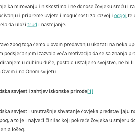
nje ka mirovanju i niskostima i ne donose čovjeku sreću i 
ćivanju i pripreme uvjete i mogućnosti za razvoj i
odgoj
te 
ela da uloži
trud
i nastojanje.
avo zbog toga ćemo u ovom predavanju ukazati na neka upor
m podsjećanjem izazvala veća motivacija da se sa znanja p
diranjem u dubinu duše, postalo ustaljeno svojstvo, ne bi li
a Ovom i na Onom svijetu.
dska savjest i zahtjev iskonske prirode
[1]
dska savjest i unutrašnje shvatanje čovjeka predstavljaju na
epog, a to je i najveći činilac koji pokreće čovjeka u smjeru 
jenja lošeg.