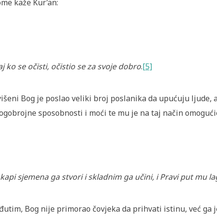
ome kaže Kur’an:
j ko se očisti, očistio se za svoje dobro
.
[5]
išeni Bog je poslao veliki broj poslanika da upućuju ljude, 
gobrojne sposobnosti i moći te mu je na taj način omoguć
kapi sjemena ga stvori i skladnim ga učini, i Pravi put mu l
utim, Bog nije primorao čovjeka da prihvati istinu, već ga 