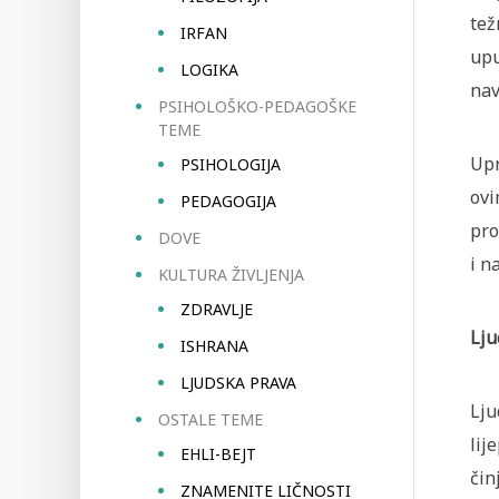
tež
IRFAN
upu
LOGIKA
nav
PSIHOLOŠKO-PEDAGOŠKE
TEME
Upr
PSIHOLOGIJA
ovi
PEDAGOGIJA
pro
DOVE
i n
KULTURA ŽIVLJENJA
ZDRAVLJE
Lju
ISHRANA
LJUDSKA PRAVA
Lju
OSTALE TEME
lij
EHLI-BEJT
čin
ZNAMENITE LIČNOSTI