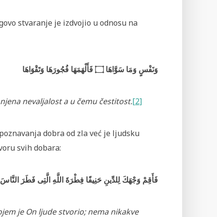
govo stvaranje je izdvojio u odnosu na
وَنَفْسٍ وَمَا سَوَّاهَا ۝ فَأَلْهَمَهَا فُجُورَهَا وَتَقْوَاهَا
 njena nevaljalost a u čemu čestitost.
[2]
poznavanja dobra od zla već je ljudsku
voru svih dobara:
فَأَقِمْ وَجْهَكَ لِلدِّينِ حَنِيفًا فِطْرَةَ اللَّهِ الَّتِى فَطَرَ النَّاسَ عَل
kojem je On ljude stvorio; nema nikakve