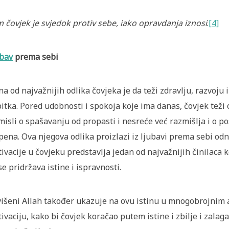
 čovjek je svjedok protiv sebe, iako opravdanja iznosi
.
[4]
bav
prema sebi
na od najvažnijih odlika čovjeka je da teži zdravlju, razvoju i
itka. Pored udobnosti i spokoja koje ima danas, čovjek teži
misli o spašavanju od propasti i nesreće već razmišlja i o po
pena. Ova njegova odlika proizlazi iz ljubavi prema sebi od
ivacije u čovjeku predstavlja jedan od najvažnijih činilaca 
se pridržava istine i ispravnosti.
išeni Allah također ukazuje na ovu istinu u mnogobrojnim a
ivaciju, kako bi čovjek koračao putem istine i zbilje i zalaga