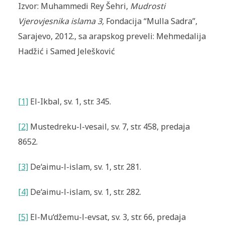
Izvor: Muhammedi Rey Šehri,
Mudrosti
Vjerovjesnika islama 3,
Fondacija “Mulla Sadra”,
Sarajevo, 2012., sa arapskog preveli: Mehmedalija
Hadžić i Samed Jelešković
[1]
El-Ikbal
, sv. 1, str. 345.
[2]
Mustedreku-l-vesail
, sv. 7, str. 458, predaja
8652.
[3]
De‘aimu-l-islam
, sv. 1, str. 281.
[4]
De‘aimu-l-islam
, sv. 1, str. 282.
[5]
El-Mu‘džemu-l-evsat
, sv. 3, str. 66, predaja