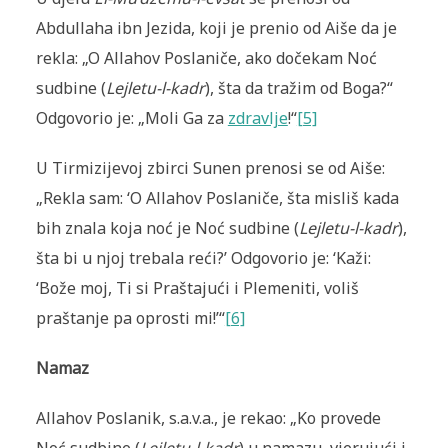
Abdullaha ibn Jezida, koji je prenio od Aiše da je
rekla: „O Allahov Poslaniče, ako dočekam Noć
sudbine (
Lejletu-l-kadr
), šta da tražim od Boga?“
Odgovorio je: „Moli Ga za
zdravlje
!“
[5]
U Tirmizijevoj zbirci Sunen prenosi se od Aiše:
„Rekla sam: ‘O Allahov Poslaniče, šta misliš kada
bih znala koja noć je Noć sudbine (
Lejletu-l-kadr
),
šta bi u njoj trebala reći?’ Odgovorio je: ‘Kaži:
‘Bože moj, Ti si Praštajući i Plemeniti, voliš
praštanje pa oprosti mi!’“
[6]
Namaz
Allahov Poslanik, s.a.v.a., je rekao: „Ko provede
Noć sudbine (
Lejletu-l-kadr
) u namazu, vjerujući i