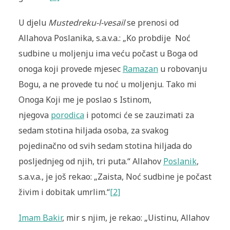
U djelu
Mustedreku-l-vesail
se prenosi od
Allahova Poslanika, s.a.v.a.: „Ko probdije Noć
sudbine u moljenju ima veću počast u Boga od
onoga koji provede mjesec
Ramazan
u robovanju
Bogu, a ne provede tu noć u moljenju. Tako mi
Onoga Koji me je poslao s Istinom,
njegova
porodica
i potomci će se zauzimati za
sedam stotina hiljada osoba, za svakog
pojedinačno od svih sedam stotina hiljada do
posljednjeg od njih, tri puta.“ Allahov
Poslanik
,
s.a.v.a., je još rekao: „Zaista, Noć sudbine je počast
živim i dobitak umrlim.“
[2]
Imam Bakir
, mir s njim, je rekao: „Uistinu, Allahov