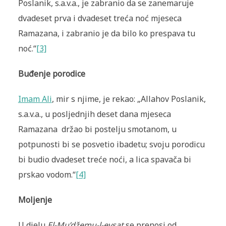
Poslanik, s.a.v.a., je zabranio da se zanemaruje
dvadeset prva i dvadeset treća noć mjeseca
Ramazana, i zabranio je da bilo ko prespava tu
noć.“
[3]
Buđenje porodice
Imam Ali
, mir s njime, je rekao: „Allahov Poslanik,
s.a.v.a., u posljednjih deset dana mjeseca
Ramazana držao bi postelju smotanom, u
potpunosti bi se posvetio ibadetu; svoju porodicu
bi budio dvadeset treće noći, a lica spavača bi
prskao vodom.“
[4]
Moljenje
U djelu
El-Mu’džemu-l-evsat
se prenosi od