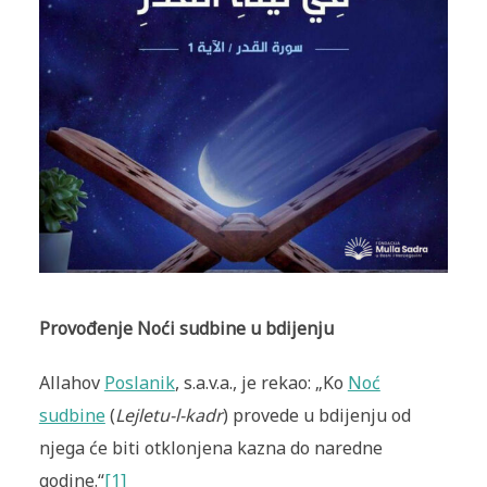
Provođenje Noći sudbine u bdijenju
Allahov
Poslanik
, s.a.v.a., je rekao: „Ko
Noć
sudbine
(
Lejletu-l-kadr
) provede u bdijenju od
njega će biti otklonjena kazna do naredne
godine.“
[1]