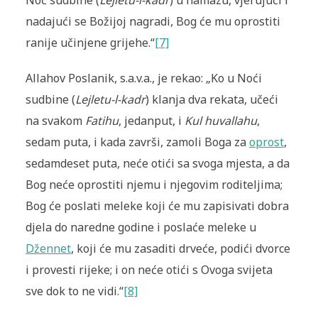
nadajući se Božijoj nagradi, Bog će mu oprostiti
ranije učinjene grijehe.“
[7]
Allahov Poslanik, s.a.v.a., je rekao: „Ko u Noći
sudbine (
Lejletu-l-kadr
) klanja dva rekata, učeći
na svakom
Fatihu
, jedanput, i
Kul huvallahu
,
sedam puta, i kada završi, zamoli Boga za
oprost
,
sedamdeset puta, neće otići sa svoga mjesta, a da
Bog neće oprostiti njemu i njegovim roditeljima;
Bog će poslati meleke koji će mu zapisivati dobra
djela do naredne godine i poslaće meleke u
Džennet
, koji će mu zasaditi drveće, podići dvorce
i provesti rijeke; i on neće otići s Ovoga svijeta
sve dok to ne vidi.“
[8]