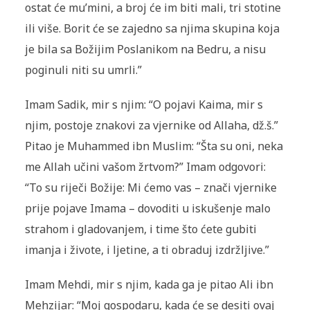
ostat će mu’mini, a broj će im biti mali, tri stotine
ili više. Borit će se zajedno sa njima skupina koja
je bila sa Božijim Poslanikom na Bedru, a nisu
poginuli niti su umrli.”
Imam Sadik, mir s njim: “O pojavi Kaima, mir s
njim, postoje znakovi za vjernike od Allaha, dž.š.”
Pitao je Muhammed ibn Muslim: “Šta su oni, neka
me Allah učini vašom žrtvom?” Imam odgovori:
“To su riječi Božije: Mi ćemo vas – znači vjernike
prije pojave Imama – dovoditi u iskušenje malo
strahom i gladovanjem, i time što ćete gubiti
imanja i živote, i ljetine, a ti obraduj izdržljive.”
Imam Mehdi, mir s njim, kada ga je pitao Ali ibn
Mehzijar: “Moj gospodaru, kada će se desiti ovaj