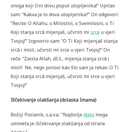
onoga koji čini dovu poput utopljenika!” Upitao
sam: “Kakva je to dova utopljenika?” On odgovori:
“Recite: O Allahu, o Milostivi, o Svemilosni, o Ti
Koji stanja srcā mijenjaš, učvrsti mi
srce
u vjeri
Tvojoj!” Izgovorio sam: “O Ti Koji mijenjaš stanja
srcā i misli, učvrsti mi srce u vjeri Tvojoj!” On
reče: “Zaista Allah, dž.š., mijenja stanja srcā i
misli! Ne, nego ponovi kao što sam ja rekao: O Ti
Koji stanja srcā mijenjaš, učvrsti mi srce u vjeri
Tvojoj!”
Iščekivanje olakšanja (dolaska Imama)
Božiji Poslanik, s.a.v.a.: “Najbolje
djelo
moga
ummeta je iščekivanje olakšanja od strane