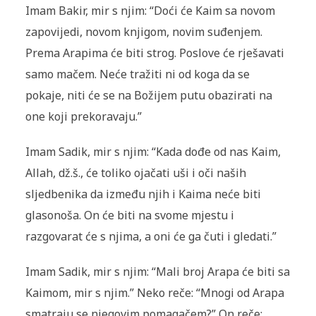
Imam Bakir, mir s njim: “Doći će Kaim sa novom
zapovijedi, novom knjigom, novim suđenjem.
Prema Arapima će biti strog. Poslove će rješavati
samo mačem. Neće tražiti ni od koga da se
pokaje, niti će se na Božijem putu obazirati na
one koji prekoravaju.”
Imam Sadik, mir s njim: “Kada dođe od nas Kaim,
Allah, dž.š., će toliko ojačati uši i oči naših
sljedbenika da između njih i Kaima neće biti
glasonoša. On će biti na svome mjestu i
razgovarat će s njima, a oni će ga čuti i gledati.”
Imam Sadik, mir s njim: “Mali broj Arapa će biti sa
Kaimom, mir s njim.” Neko reče: “Mnogi od Arapa
smatraju se njegovim pomagačem?” On reče: