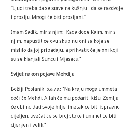
“Ljudi treba da se stave na kušnju i da se razdvoje
i prosiju. Mnogi će biti prosijani.”
Imam Sadik, mir s njim: “Kada dođe Kaim, mir s
njim, napustit će ovu skupinu oni za koje se
mislilo da joj pripadaju, a prihvatit će je oni koji
su se klanjali Suncu i Mjesecu.”
Svijet nakon pojave Mehdija
Božiji Poslanik, s.a.v.a.: “Na kraju moga ummeta
doći će Mehdi, Allah će mu podariti kišu, Zemlja
će obilno dati svoje bilje, imetak će biti ispravno
dijeljen, uvećat će se broj stoke i ummet će biti
cijenjen i velik.”