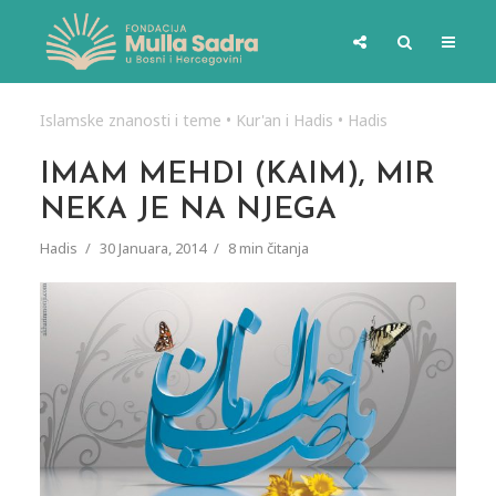
Islamske znanosti i teme
•
Kur'an i Hadis
•
Hadis
IMAM MEHDI (KAIM), MIR
NEKA JE NA NJEGA
Hadis
30 Januara, 2014
8 min čitanja