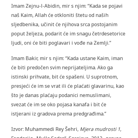
Imam Zejnu-l-Abidin, mir s njim: “Kada se pojavi
naš Kaim, Allah će otkloniti štetu od naših
sljedbenika, učinit će njihova srca postojanim
poput željeza, podarit će im snagu četrdesetorice
ljudi, oni će biti poglavari i vođe na Zemlji.”
Imam Bakir, mir s njim: “Kada ustane Kaim, iman
će biti predočen svim neprijateljima. Ako ga
istinski prihvate, bit će spašeni. U suprotnom,
presjeći će im se vrat ili će plaćati glavarinu, kao
što je danas plaćaju podanici nemuslimani,
svezat će im se oko pojasa kanafa i bit će
istjerani iz gradova prema predgrađima.”
Izvor: Muhammedi Rey Šehri,
Mjera mudrosti 1
,