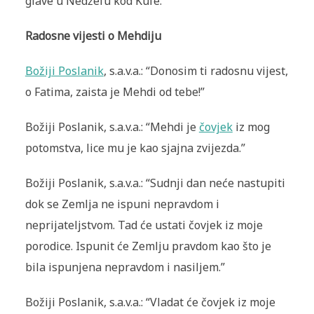
glave u Nedžefu kod Kufe.”
Radosne vijesti o Mehdiju
Božiji Poslanik
, s.a.v.a.: “Donosim ti radosnu vijest,
o Fatima, zaista je Mehdi od tebe!”
Božiji Poslanik, s.a.v.a.: “Mehdi je
čovjek
iz mog
potomstva, lice mu je kao sjajna zvijezda.”
Božiji Poslanik, s.a.v.a.: “Sudnji dan neće nastupiti
dok se Zemlja ne ispuni nepravdom i
neprijateljstvom. Tad će ustati čovjek iz moje
porodice. Ispunit će Zemlju pravdom kao što je
bila ispunjena nepravdom i nasiljem.”
Božiji Poslanik, s.a.v.a.: “Vladat će čovjek iz moje