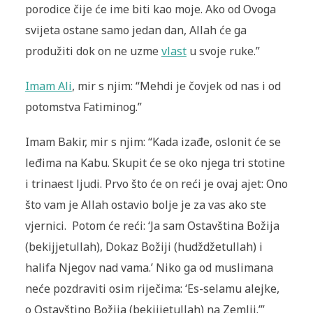
porodice čije će ime biti kao moje. Ako od Ovoga
svijeta ostane samo jedan dan, Allah će ga
produžiti dok on ne uzme
vlast
u svoje ruke.”
Imam Ali
, mir s njim: “Mehdi je čovjek od nas i od
potomstva Fatiminog.”
Imam Bakir, mir s njim: “Kada izađe, oslonit će se
leđima na Kabu. Skupit će se oko njega tri stotine
i trinaest ljudi. Prvo što će on reći je ovaj ajet: Ono
što vam je Allah ostavio bolje je za vas ako ste
vjernici. Potom će reći: ‘Ja sam Ostavština Božija
(bekijjetullah), Dokaz Božiji (hudždžetullah) i
halifa Njegov nad vama.’ Niko ga od muslimana
neće pozdraviti osim riječima: ‘Es-selamu alejke,
o Ostavštino Božija (bekijjetullah) na Zemlji.’”