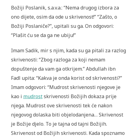
Božiji Poslanik, s.a.v.a.: “Nema drugog izbora za
ono dijete, osim da ode u skrivenost!” “Zašto, o
Božiji Poslaniče?”, upitali su ga. On odgovori:
“Plašit ću se da ga ne ubiju!”
Imam Sadik, mir s njim, kada su ga pitali za razlog
skrivenosti: “Zbog razloga za koji nemam
dopuštenje da vam ga otkrijem.” Abdullah ibn
Fadl upita: “Kakva je onda korist od skrivenosti?”
Imam odgovori: “Mudrost skrivenosti njegove je
kao i
mudrost
skrivenosti Božijih dokaza prije
njega. Mudrost ove skrivenosti tek će nakon
njegovog dolaska biti objelodanjena… Skrivenost
je Božije djelo. To je tajna od tajni Božijih.
Skrivenost od Božijih skrivenosti. Kada spoznamo