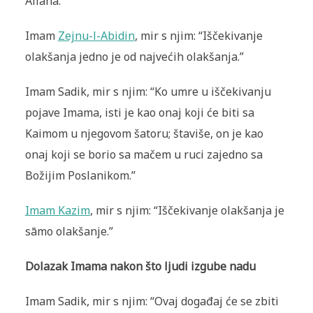
Allaha.”
Imam
Zejnu-l-Abidin
, mir s njim: “Iščekivanje
olakšanja jedno je od najvećih olakšanja.”
Imam Sadik, mir s njim: “Ko umre u iščekivanju
pojave Imama, isti je kao onaj koji će biti sa
Kaimom u njegovom šatoru; štaviše, on je kao
onaj koji se borio sa mačem u ruci zajedno sa
Božijim Poslanikom.”
Imam Kazim
, mir s njim: “Iščekivanje olakšanja je
sāmo olakšanje.”
Dolazak Imama nakon što ljudi izgube nadu
Imam Sadik, mir s njim: “Ovaj događaj će se zbiti