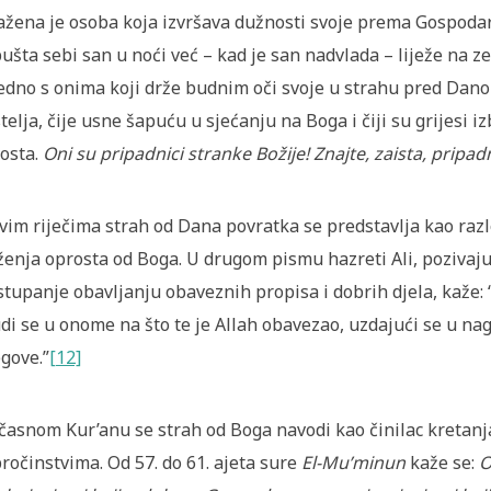
ažena je osoba koja izvršava dužnosti svoje prema Gospodar
ušta sebi san u noći već – kad je san nadvlada – liježe na z
edno s onima koji drže budnim oči svoje u strahu pred Danom
telja, čije usne šapuću u sjećanju na Boga i čiji su grijesi
osta.
Oni su pripadnici stranke Božije! Znajte, zaista, pripad
vim riječima strah od Dana povratka se predstavlja kao razl
ženja oprosta od Boga. U drugom pismu hazreti Ali, pozivajuć
stupanje obavljanju obaveznih propisa i dobrih djela, kaže: “
di se u onome na što te je Allah obavezao, uzdajući se u na
gove.”
[12]
 časnom Kur’anu se strah od Boga navodi kao činilac kretanj
ročinstvima. Od 57. do 61. ajeta sure
El-Mu’minun
kaže se:
O