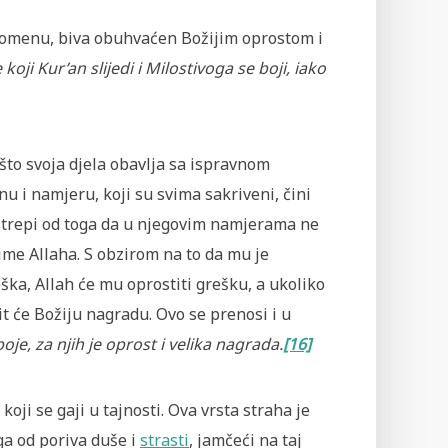
opomenu, biva obuhvaćen Božijim oprostom i
ji Kur’an slijedi i Milostivoga se boji, iako
to svoja djela obavlja sa ispravnom
nu i namjeru, koji su svima sakriveni, čini
 strepi od toga da u njegovim namjerama ne
ime Allaha. S obzirom na to da mu je
ška, Allah će mu oprostiti grešku, a ukoliko
it će Božiju nagradu. Ovo se prenosi i u
oje, za njih je oprost i velika nagrada.
[16]
oji se gaji u tajnosti. Ova vrsta straha je
ga od poriva duše i
strasti
, jamčeći na taj