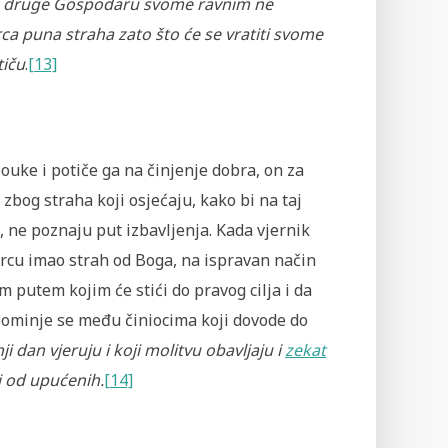
koji druge Gospodaru svome ravnim ne
srca puna straha zato što će se vratiti svome
tiču
.
[13]
uke i potiče ga na činjenje dobra, on za
zbog straha koji osjećaju, kako bi na taj
, ne poznaju put izbavljenja. Kada vjernik
srcu imao strah od Boga, na ispravan način
m putem kojim će stići do pravog cilja i da
pominje se među činiocima koji dovode do
i dan vjeruju i koji molitvu obavljaju i
zekat
ni od upućenih.
[14]