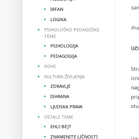
sam
IRFAN
LOGIKA
Pre
PSIHOLOŠKO-PEDAGOŠKE
TEME
PSIHOLOGIJA
Uči
PEDAGOGIJA
DOVE
Str
KULTURA ŽIVLJENJA
izn
ZDRAVLJE
nag
ISHRANA
pri
otu
LJUDSKA PRAVA
OSTALE TEME
EHLI-BEJT
ZNAMENITE LIČNOSTI