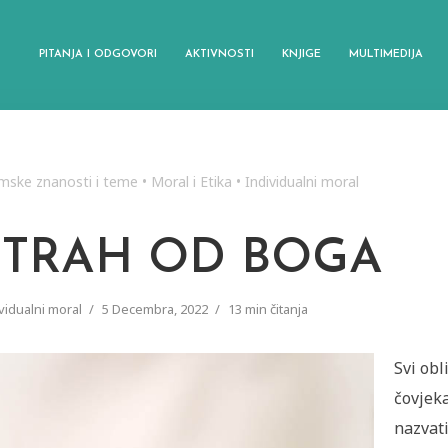
PITANJA I ODGOVORI
AKTIVNOSTI
KNJIGE
MULTIMEDIJA
amske znanosti i teme
•
Moral i Etika
•
Individualni moral
STRAH OD BOGA
vidualni moral
5 Decembra, 2022
13 min čitanja
Svi ob
čovjeka
nazvati