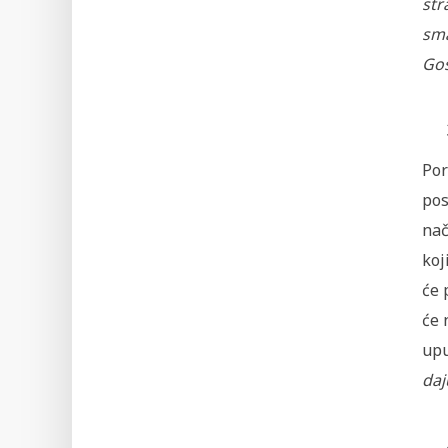
str
sma
Gos
Por
pos
nač
koj
će 
će 
upu
daj