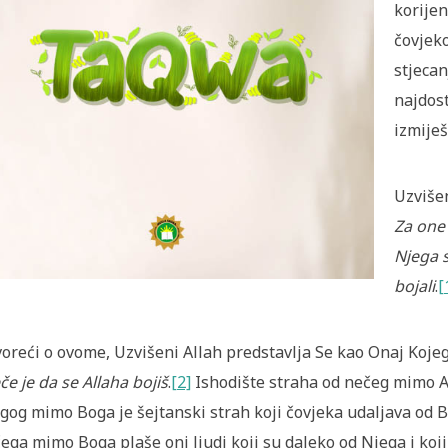
korijen
čovjek
stjecan
najdost
izmiješ
Uzvišen
Za one 
Njega s
bojali
.
[
oreći o ovome, Uzvišeni Allah predstavlja Se kao Onaj Kojeg
če je da se Allaha bojiš
.
[2]
Ishodište straha od nečeg mimo A
gog mimo Boga je šejtanski strah koji čovjeka udaljava od B
ega mimo Boga plaše oni ljudi koji su daleko od Njega i koji 