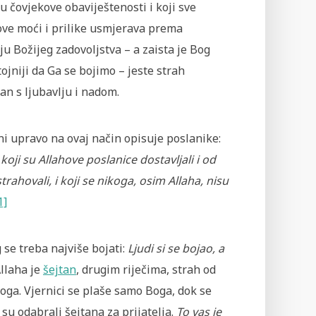
u čovjekove obaviještenosti i koji sve
ove moći i prilike usmjerava prema
ju Božijeg zadovoljstva – a zaista je Bog
ojniji da Ga se bojimo – jeste strah
an s ljubavlju i nadom.
i upravo na ovaj način opisuje poslanike:
koji su Allahove poslanice dostavljali i od
trahovali, i koji se nikoga, osim Allaha, nisu
1]
 se treba najviše bojati:
Ljudi si se bojao, a
llaha je
šejtan
, drugim riječima, strah od
oga. Vjernici se plaše samo Boga, dok se
su odabrali šejtana za prijatelja.
To vas je