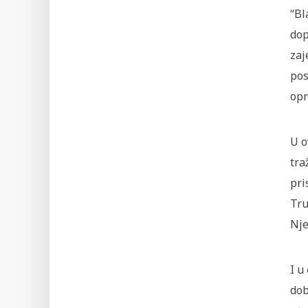
“Bl
dop
zaj
pos
opr
U o
tra
pri
Tru
Nje
I u
dob