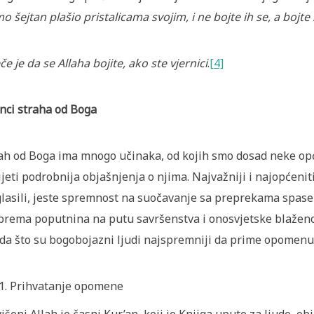
o šejtan plašio pristalicama svojim, i ne bojte ih se, a bojte
če je da se Allaha bojite, ako ste vjernici
.
[4]
nci straha od Boga
ah od Boga ima mnogo učinaka, od kojih smo dosad neke opć
ijeti podrobnija objašnjenja o njima. Najvažniji i najopćenit
lasili, jeste spremnost na suočavanje sa preprekama spasen
prema poputnina na putu savršenstva i onosvjetske blaženos
da što su bogobojazni ljudi najspremniji da prime opomenu
Prihvatanje opomene