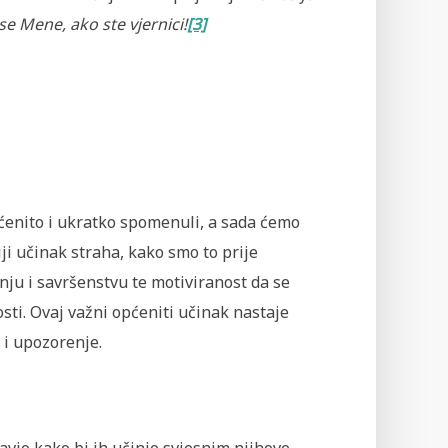
 se Mene, ako ste vjernici!
[3]
enito i ukratko spomenuli, a sada ćemo
iji učinak straha, kako smo to prije
ju i savršenstvu te motiviranost da se
ti. Ovaj važni općeniti učinak nastaje
 i upozorenje.