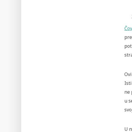
Čov
pre
pot
str
Ovi
Ist
ne 
u s
svo
U n