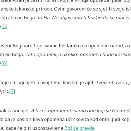
išeni Allah je časni Kur’an, koji je Knjiga upute za ljude, ob
anske iskonske prirode. Ovim govorom će se sjetiti svoje i
 straha od Boga:
Ta-Ha. Ne objavismo ti Kur’an da se mučiš,
i
.
[5]
išeni Bog naređuje svome Poslaniku da opomene narod, a o
ah od Boga
:
Zato opominji, a ukoliko opomena bude korisna, 
i
.
[6]
toje i drugi ajeti o ovoj temi, kao što je ajet:
Tvoja obaveza 
epio
.
[7]
 pak časni ajet:
A ti ćeš opomenuti samo one koji se Gospoda
to da je poslanikova opomena učinkovita kod onih ljudi koji
a, kada će biti uspostavljena
Božija pravda
.