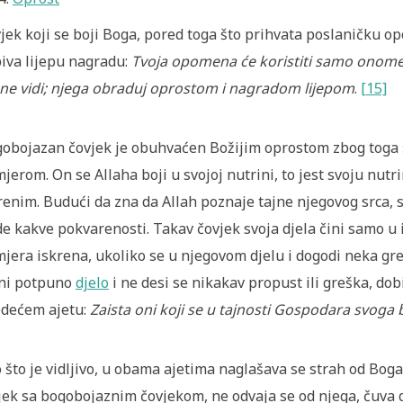
jek koji se boji Boga, pored toga što prihvata poslaničku 
iva lijepu nagradu:
Tvoja opomena će koristiti samo onome ko
ne vidi; njega obraduj oprostom i nagradom lijepom
.
[15]
obojazan čovjek je obuhvaćen Božijim oprostom zbog toga š
jerom. On se Allaha boji u svojoj nutrini, to jest svoju nutri
renim. Budući da zna da Allah poznaje tajne njegovog srca,
e kakve pokvarenosti. Takav čovjek svoja djela čini samo u 
jera iskrena, ukoliko se u njegovom djelu i dogodi neka gre
ni potpuno
djelo
i ne desi se nikakav propust ili greška, dob
edećem ajetu:
Zaista oni koji se u tajnosti Gospodara svoga b
 što je vidljivo, u obama ajetima naglašava se strah od Boga k
jek sa bogobojaznim čovjekom, ne odvaja se od njega, čuva 