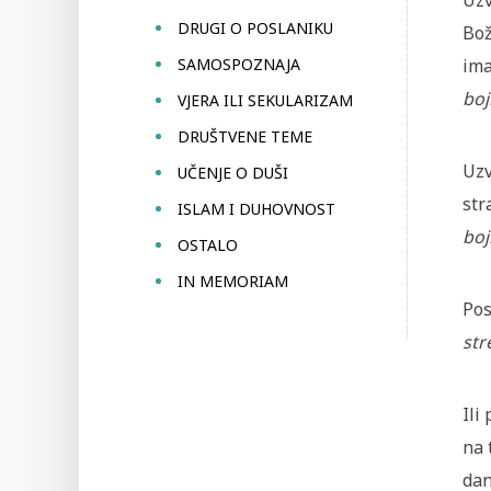
Uzv
DRUGI O POSLANIKU
Bož
SAMOSPOZNAJA
ima
boj
VJERA ILI SEKULARIZAM
DRUŠTVENE TEME
Uzv
UČENJE O DUŠI
str
ISLAM I DUHOVNOST
boj
OSTALO
IN MEMORIAM
Pos
str
Ili
na 
dan