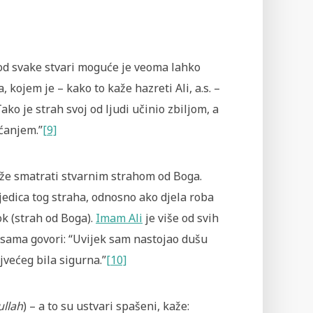
 od svake stvari moguće je veoma lahko
, kojem je – kako to kaže hazreti Ali, a.s. –
ako je strah svoj od ljudi učinio zbiljom, a
ćanjem.”
[9]
ože smatrati stvarnim strahom od Boga.
jedica tog straha, odnosno ako djela roba
ok (strah od Boga).
Imam Ali
je više od svih
isama govori: “Uvijek sam nastojao dušu
jvećeg bila sigurna.”
[10]
ullah
) – a to su ustvari spašeni, kaže: