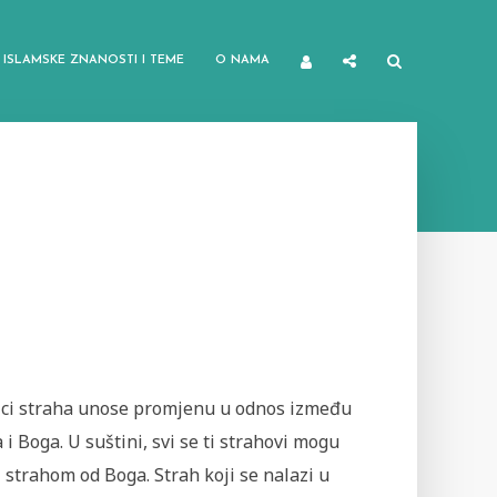
ISLAMSKE ZNANOSTI I TEME
O NAMA
lici straha unose promjenu u odnos između
 i Boga. U suštini, svi se ti strahovi mogu
 strahom od Boga. Strah koji se nalazi u