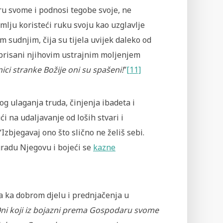
u svome i podnosi tegobe svoje, ne
emlju koristeći ruku svoju kao uzglavlje
 sudnjim, čija su tijela uvijek daleko od
 izbrisani njihovim ustrajnim moljenjem
nici stranke Božije oni su spašeni!
”
[11]
og ulaganja truda, činjenja ibadeta i
i na udaljavanje od loših stvari i
Izbjegavaj ono što slično ne želiš sebi.
gradu Njegovu i bojeći se
kazne
a ka dobrom djelu i prednjačenja u
ni koji iz bojazni prema Gospodaru svome