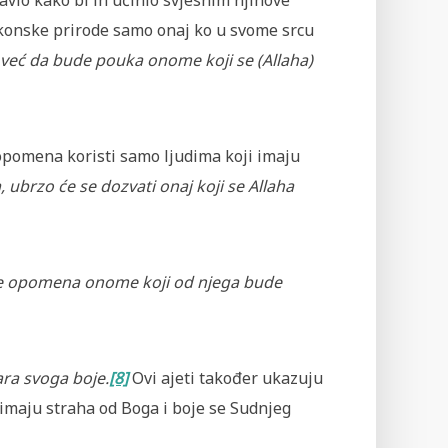
javio kako bi ih učinio svjesnim njihove
skonske prirode samo onaj ko u svome srcu
 već da bude pouka onome koji se (Allaha)
pomena koristi samo ljudima koji imaju
ubrzo će se dozvati onaj koji se Allaha
je opomena onome koji od njega bude
ra svoga boje.
[8]
Ovi ajeti također ukazuju
 imaju straha od Boga i boje se Sudnjeg