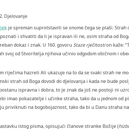
Djelovanje
jek
je spreman suprotstaviti se onome čega se plaši. Strah
poznati i shvatiti da li je ispravan ili ne, osim straha od Boga
reban dokaz i znak. U 160. govoru
Staze rječitosti
on kaže: “T
ah svoj od Stvoritelja njihova učinio odgodom običnom i obe
m riječima hazreti Ali ukazuje na to da se svaki strah ne m
inski strah od Boga dovodi do djelovanja i kada ne bude posl
postanu ispravna i dobra, to je znak da još ne postoji ni uzr
ebi imao pokazatelje i učinke straha, tako da u jednom od p
ju priviknuti na bogobojaznost, tako da bi u Danu straha na
astavku istog pisma, opisujući članove stranke Božije (
hizb