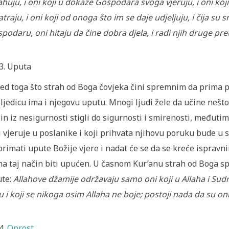
ahuju, i oni koji u dokaze Gospodara svoga vjeruju, i oni 
traju, i oni koji od onoga što im se daje udjeljuju, i čija su 
podaru, oni hitaju da čine dobra djela, i radi njih druge pre
Uputa
ed toga što strah od Boga čovjeka čini spremnim da prima po
ljedicu ima i njegovu uputu. Mnogi ljudi žele da učine nešto 
in iz nesigurnosti stigli do sigurnosti i smirenosti, međutim
i vjeruje u poslanike i koji prihvata njihovu poruku bude u 
primati upute Božije vjere i nadat će se da se kreće ispravni
na taj način biti upućen. U časnom Kur’anu strah od Boga s
te:
Allahove džamije održavaju samo oni koji u Allaha i Sudnj
u i koji se nikoga osim Allaha ne boje; postoji nada da su o
Oprost