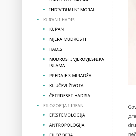
INDIVIDUALNI MORAL
KUR’AN I HADIS
KUR’AN
MJERA MUDROSTI
HADIS
MUDROSTI VJEROVJESNIKA
ISLAMA
PREDAJE S MIRADŽA
KLJUČEVI ŽIVOTA
ČETRDESET HADISA
FILOZOFIJA I IRFAN
Gov
EPISTEMOLOGIJA
pre
dru
ANTROPOLOGIJA
neč
FILOZOFIJA