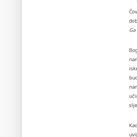
Čov
dob
Ga 
Bog
nam
isk
bud
nam
uči
slj
Kao
uvi