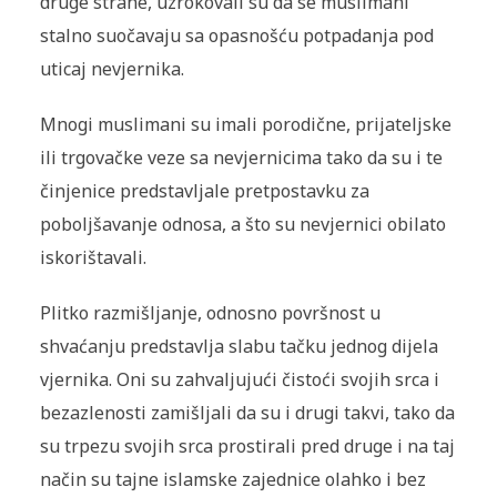
druge strane, uzrokovali su da se muslimani
stalno suočavaju sa opasnošću potpadanja pod
uticaj nevjernika.
Mnogi muslimani su imali porodične, prijateljske
ili trgovačke veze sa nevjernicima tako da su i te
činjenice predstavljale pretpostavku za
poboljšavanje odnosa, a što su nevjernici obilato
iskorištavali.
Plitko razmišljanje, odnosno površnost u
shvaćanju
predstavlja slabu tačku jednog dijela
vjernika. Oni su zahvaljujući čistoći svojih srca i
bezazlenosti zamišljali da su i drugi takvi, tako da
su trpezu svojih srca prostirali pred druge i na taj
način su tajne islamske zajednice olahko i bez