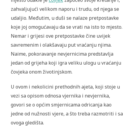
mjesto odakle je
čovjek
započeo svoje kretanje i,
zahvaljujući velikom naporu i trudu, od njega se
udaljio. Međutim, u duši se nalaze pretpostavke
koje joj omogućavaju da se vrati na isto to mjesto.
Nemar i grijesi ove pretpostavke čine uvijek
savremenim i olakšavaju put vraćanju njima.
Naime, pokoravanje nevjernicima predstavlja
jedan od grijeha koji igra veliku ulogu u vraćanju
čovjeka onom životinjskom.
U ovom i nekolicini prethodnih ajeta, koji stoje u
vezi sa opisom odnosa vjernika i nevjernika,
govori se o općim smjernicama odricanja kao
jedne od nužnosti vjere, a što treba razmotriti i sa
ovoga gledišta.