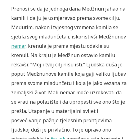
Prenosi se da je jednoga dana Medžnun jahao na
kamili i da ju je usmjeravao prema svome cilju.
Međutim, nakon izvjesnog vremena kamila se
sjetila svog mladunčeta i, iskoristivši Medžnunov
nemar
, krenula je prema mjestu odakle su
krenuli. Na kraju je Medžnun ostavio kamilu
rekavši: “Moj i tvoj cilj nisu isti.” Ljudska duša je
poput Medžnunove kamile koja gaji veliku ljubav
prema svome mladunčetu i koja je jako vezana za
zemaljski život. Mali nemar može uzrokovati da
se vrati na polazište i da upropasti sve ono što je
prešla. Utapanje u materijalni svijet i
posvećivanje pažnje tjelesnim prohtjevima
ljudskoj duši je privlačno. To je upravo ono