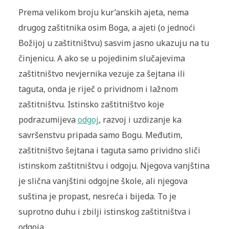
Prema velikom broju k
ur’anskih ajeta, nema
drugog zaštitnika osim Boga, a ajeti (o jednoći
Božijoj u zaštitništvu) sasvim jasno ukazuju na tu
činjenicu. A ako se u pojedinim slučajevima
zaštitništvo nevjernika vezuje za šejtana ili
taguta, onda je riječ o prividnom i lažnom
zaštitništvu. Istinsko zaštitništvo koje
podrazumijeva
odgoj
, razvoj i uzdizanje ka
savršenstvu pripada samo Bogu. Međutim,
zaštitništvo šejtana i taguta samo prividno sliči
istinskom zaštitništvu i odgoju. Njegova vanjština
je slična vanjštini odgojne škole, ali njegova
suština je propast, nesreća i bijeda. To je
suprotno duhu i zbilji istinskog zaštitništva i
odgoja.