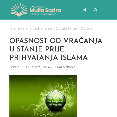
Islamske znanosti i teme
•
Ostale teme
•
Ostalo
OPASNOST OD VRAĆANJA
U STANJE PRIJE
PRIHVATANJA ISLAMA
Ostalo
9 Augusta, 2014
14 min čitanja