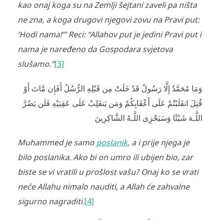
kao onaj koga su na Zemlji šejtani zaveli pa ništa
ne zna, a koga drugovi njegovi zovu na Pravi put:
‘Hodi nama!’” Reci: “Allahov put je jedini Pravi put i
nama je naređeno da Gospodara svjetova
slušamo.”
[3]
وَمَا مُحَمَّدٌ إِلَّا رَ‌سُولٌ قَدْ خَلَتْ مِن قَبْلِهِ الرُّ‌سُلُ أَفَإِن مَّاتَ أَوْ
قُتِلَ انقَلَبْتُمْ عَلَى أَعْقَابِكُمْ وَمَن يَنقَلِبْ عَلَى عَقِبَيْهِ فَلَن يَضُرَّ‌
اللَّـهَ شَيْئًا وَسَيَجْزِى اللَّـهُ الشَّاكِرِ‌ينَ
Muhammed je samo
poslanik
, a i prije njega je
bilo poslanika. Ako bi on umro ili ubijen bio, zar
biste se vi vratili u prošlost vašu? Onaj ko se vrati
neće Allahu nimalo nauditi, a Allah će zahvalne
sigurno nagraditi
.
[4]