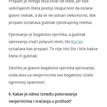
Propast je mnogo teža stvar od štete, jer kod
uobičajenih šteta postoji mogućnost da ostane
glavni imetak, a da se ne ostvari neka korist, dok
propast označava gubitak cjelokupnog imetka.
Vjerovanje je bogatstvo vjernika, a gubitak
vjerovanja znači potpuni slom, što
Kur’an
označava kao propast. To nije isto što i bilo kakva
šteta ili gubitak.
Ukoliko je glavno bogatstvo vjernika vjerovanje,
onda veza sa nevjernicima ovo bogatstvo izlaže
ogromnoj opasnosti.
6. Kakav je odnos između pokoravanja
nevjernicima i vraćanja u prošlost?