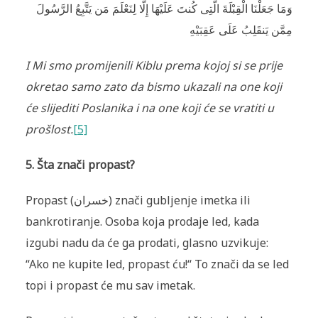
وَمَا جَعَلْنَا الْقِبْلَةَ الَّتِى كُنتَ عَلَيْهَا إِلَّا لِنَعْلَمَ مَن يَتَّبِعُ الرَّ‌سُولَ
مِمَّن يَنقَلِبُ عَلَى عَقِبَيْهِ
I Mi smo promijenili Kiblu prema kojoj si se prije
okretao samo zato da bismo ukazali na one koji
će slijediti Poslanika i na one koji će se vratiti u
prošlost.
[5]
5. Šta znači propast?
Propast
(
خسران
) znači gubljenje imetka ili
bankrotiranje. Osoba koja prodaje led, kada
izgubi nadu da će ga prodati, glasno uzvikuje:
“Ako ne kupite led, propast ću!“ To znači da se led
topi i propast će mu sav imetak.