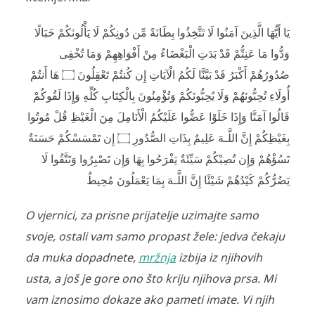
يَا أَيُّهَا الَّذِينَ آمَنُوا لَا تَتَّخِذُوا بِطَانَةً مِّن دُونِكُمْ لَا يَأْلُونَكُمْ خَبَالًا
وَدُّوا مَا عَنِتُّمْ قَدْ بَدَتِ الْبَغْضَاءُ مِنْ أَفْوَاهِهِمْ وَمَا تُخْفِى
هَا أَنتُمْ
۝
صُدُورُ‌هُمْ أَكْبَرُ‌ قَدْ بَيَّنَّا لَكُمُ الْآيَاتِ إِن كُنتُمْ تَعْقِلُونَ
أُولَاءِ تُحِبُّونَهُمْ وَلَا يُحِبُّونَكُمْ وَتُؤْمِنُونَ بِالْكِتَابِ كُلِّهِ وَإِذَا لَقُوكُمْ
قَالُوا آمَنَّا وَإِذَا خَلَوْا عَضُّوا عَلَيْكُمُ الْأَنَامِلَ مِنَ الْغَيْظِ قُلْ مُوتُوا
إِن تَمْسَسْكُمْ حَسَنَةٌ
۝
بِغَيْظِكُمْ إِنَّ اللَّـهَ عَلِيمٌ بِذَاتِ الصُّدُورِ‌
تَسُؤْهُمْ وَإِن تُصِبْكُمْ سَيِّئَةٌ يَفْرَ‌حُوا بِهَا وَإِن تَصْبِرُ‌وا وَتَتَّقُوا لَا
يَضُرُّ‌كُمْ كَيْدُهُمْ شَيْئًا إِنَّ اللَّـهَ بِمَا يَعْمَلُونَ مُحِيطٌ
O vjernici, za prisne prijatelje uzimajte samo
svoje, ostali vam samo propast žele: jedva čekaju
da muka dopadnete,
mržnja
izbija iz njihovih
usta, a još je gore ono što kriju njihova prsa. Mi
vam iznosimo dokaze ako pameti imate. Vi njih