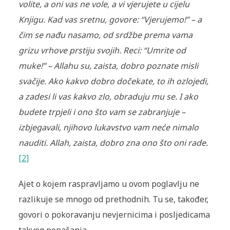
volite, a oni vas ne vole, a vi vjerujete u cijelu
Knjigu. Kad vas sretnu, govore: “Vjerujemo!” – a
čim se nađu nasamo, od srdžbe prema vama
grizu vrhove prstiju svojih. Reci: “Umrite od
muke!” – Allahu su, zaista, dobro poznate misli
svačije. Ako kakvo dobro dočekate, to ih ozlojedi,
a zadesi li vas kakvo zlo, obraduju mu se. I ako
budete trpjeli i ono što vam se zabranjuje –
izbjegavali, njihovo lukavstvo vam neće nimalo
nauditi. Allah, zaista, dobro zna ono što oni rade.
[2]
Ajet o kojem raspravljamo u ovom poglavlju ne
razlikuje se mnogo od prethodnih. Tu se, također,
govori o pokoravanju nevjernicima i posljedicama