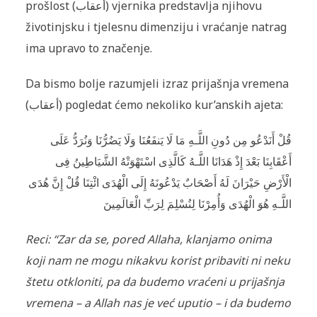
prošlost (
أعقاب
) vjernika predstavlja njihovu
životinjsku i tjelesnu dimenziju i vraćanje natrag
ima upravo to značenje.
Da bismo bolje razumjeli izraz
prijašnja vremena
(
أعقاب
) pogledat ćemo nekoliko kur’anskih ajeta:
قُلْ أَنَدْعُو مِن دُونِ اللَّـهِ مَا لَا يَنفَعُنَا وَلَا يَضُرُّ‌نَا وَنُرَ‌دُّ عَلَى
أَعْقَابِنَا بَعْدَ إِذْ هَدَانَا اللَّـهُ كَالَّذِى اسْتَهْوَتْهُ الشَّيَاطِينُ فِى
الْأَرْ‌ضِ حَيْرَ‌انَ لَهُ أَصْحَابٌ يَدْعُونَهُ إِلَى الْهُدَى ائْتِنَا قُلْ إِنَّ هُدَى
اللَّـهِ هُوَ الْهُدَى وَأُمِرْ‌نَا لِنُسْلِمَ لِرَ‌بِّ الْعَالَمِينَ
Reci: “Zar da se, pored Allaha, klanjamo onima
koji nam ne mogu nikakvu korist pribaviti ni neku
štetu otkloniti, pa da budemo vraćeni u prijašnja
vremena – a Allah nas je već uputio – i da budemo