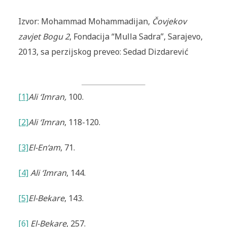
Izvor: Mohammad Mohammadijan,
Čovjekov
zavjet Bogu 2
, Fondacija “Mulla Sadra”, Sarajevo,
2013, sa perzijskog preveo: Sedad Dizdarević
[1]
Ali ‘Imran
,
100.
[2]
Ali ‘Imran
, 118-120.
[3]
El-En‘am
, 71.
[4]
A
li ‘Imran
, 144.
[5]
El-Bekare
, 143.
[6]
El-
Bekare
, 257.