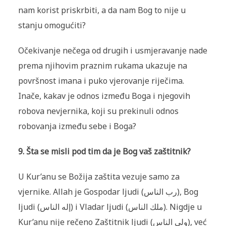
nam korist priskrbiti, a da nam Bog to nije u
stanju omogućiti?
Očekivanje nečega od drugih i usmjeravanje nade
prema njihovim praznim rukama ukazuje na
površnost imana i puko vjerovanje riječima.
Inače, kakav je odnos između Boga i njegovih
robova nevjernika, koji su prekinuli odnos
robovanja između sebe i Boga?
9. Šta se misli pod tim d
a je Bog vaš zaštitnik?
U Kur’anu se Božija zaštita vezuje samo za
vjernike. Allah je Gospodar ljudi (
رب الناس
), Bog
ljudi (
إله الناس
) i Vladar ljudi (
ملك الناس
). Nigdje u
Kur’anu nije rečeno Zaštitnik ljudi (
ولي الناس
), već