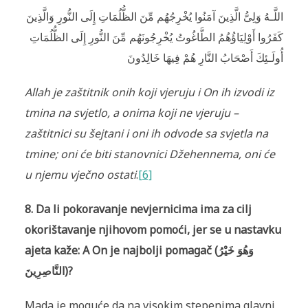
اللَّـهُ وَلِىُّ الَّذِينَ آمَنُوا يُخْرِ‌جُهُم مِّنَ الظُّلُمَاتِ إِلَى النُّورِ‌ وَالَّذِينَ
كَفَرُ‌وا أَوْلِيَاؤُهُمُ الطَّاغُوتُ يُخْرِ‌جُونَهُم مِّنَ النُّورِ‌ إِلَى الظُّلُمَاتِ
أُولَـئِكَ أَصْحَابُ النَّارِ‌ هُمْ فِيهَا خَالِدُونَ
Allah je zaštitnik onih koji vjeruju i On ih izvodi iz
tmina na svjetlo, a onima koji ne vjeruju –
zaštitnici su šejtani i oni ih odvode sa svjetla na
tmine; oni će biti stanovnici Džehennema, oni će
u njemu vječno ostati
.
[6]
8. Da li pokoravanje nevjernicima ima za cilj
okorištavanje njihovom pomoći, jer se u nastavku
ajeta kaže: A On je najbolji pomagač (
وَهُوَ خَيْرُ‌
النَّاصِرِ‌ينَ
)?
Mada je moguće da na visokim stepenima glavni