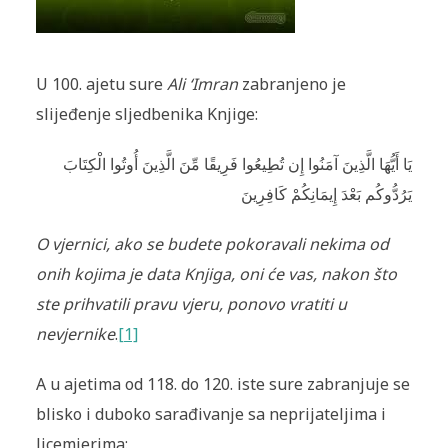
U 100. ajetu sure
Ali ‘Imran
zabranjeno je
slijeđenje sljedbenika Knjige:
يَا أَيُّهَا الَّذِينَ آمَنُوا إِن تُطِيعُوا فَرِ‌يقًا مِّنَ الَّذِينَ أُوتُوا الْكِتَابَ
يَرُ‌دُّوكُم بَعْدَ إِيمَانِكُمْ كَافِرِ‌ينَ
O vjernici, ako se budete pokoravali nekima od
onih kojima je data Knjiga, oni će vas, nakon što
ste prihvatili pravu vjeru, ponovo vratiti u
nevjernike
.
[1]
A u ajetima od 118. do 120. iste sure zabranjuje se
blisko i duboko sarađivanje sa neprijateljima i
licemjerima: