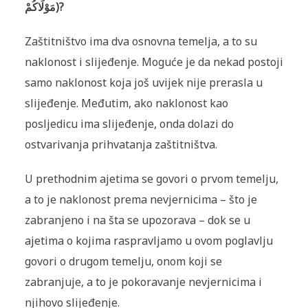
مَوْلَاكُمْ
)?
Zaštitništvo ima dva osnovna temelja, a to su
naklonost i slijeđenje. Moguće je da nekad postoji
samo naklonost koja još uvijek nije prerasla u
slijeđenje. Međutim, ako naklonost kao
posljedicu ima slijeđenje, onda dolazi do
ostvarivanja prihvatanja zaštitništva.
U prethodnim ajetima se govori o prvom temelju,
a to je naklonost prema nevjernicima
–
što je
zabranjeno i na šta se upozorava
–
dok se u
ajetima o kojima raspravljamo u ovom poglavlju
govori o drugom temelju, onom koji se
zabranjuje, a to je pokoravanje nevjernicima i
njihovo slijeđenje.