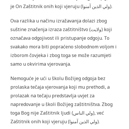
je On Zaštitnik onih koji vjeruju (
ولي الذین آمنوا
).
Ova razlika u načinu izražavanja dolazi zbog
suštine značenja izraza zaštitništvo (
ولایت
) koji
označava odgojivost ili pristupanje odgoju. To
svakako mora biti popraćeno slobodnom voljom i
izborom čovjeka i zbog toga se može razumjeti
samo u okvirima vjerovanja.
Nemoguće je ući u školu Božijeg odgoja bez
prolaska tečaja vjerovanja koji mu prethodi, a
prolazak na tečaju predstavlja uvjet za
napredovanje u školi Božijeg zaštitništva. Zbog
toga Bog nije Zaštitnik ljudi (
ولي الناس
), već
Zaštitnik onih koji vjeruju (
ولي الذین آمنوا
).