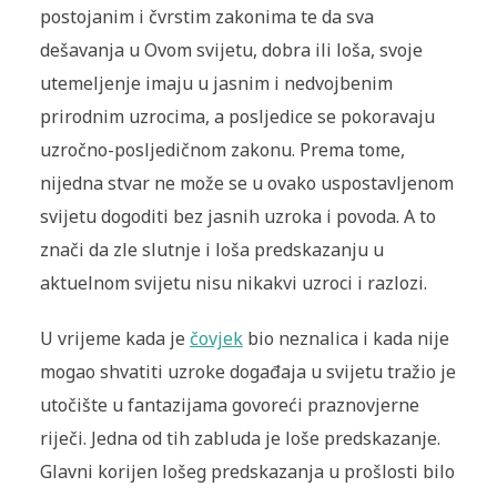
postojanim i čvrstim zakonima te da sva
dešavanja u Ovom svijetu, dobra ili loša, svoje
utemeljenje imaju u jasnim i nedvojbenim
prirodnim uzrocima, a posljedice se pokoravaju
uzročno-posljedičnom zakonu. Prema tome,
nijedna stvar ne može se u ovako uspostavljenom
svijetu dogoditi bez jasnih uzroka i povoda. A to
znači da zle slutnje i loša predskazanju u
aktuelnom svijetu nisu nikakvi uzroci i razlozi.
U vrijeme kada je
čovjek
bio neznalica i kada nije
mogao shvatiti uzroke događaja u svijetu tražio je
utočište u fantazijama govoreći praznovjerne
riječi. Jedna od tih zabluda je loše predskazanje.
Glavni korijen lošeg predskazanja u prošlosti bilo