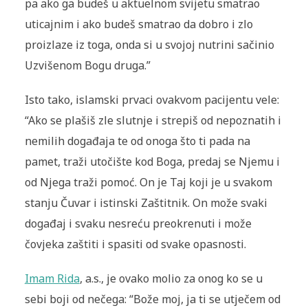
pa ako ga budeš u aktuelnom svijetu smatrao
uticajnim i ako budeš smatrao da dobro i zlo
proizlaze iz toga, onda si u svojoj nutrini sačinio
Uzvišenom Bogu druga.”
Isto tako, islamski prvaci ovakvom pacijentu vele:
“Ako se plašiš zle slutnje i strepiš od nepoznatih i
nemilih događaja te od onoga što ti pada na
pamet, traži utočište kod Boga, predaj se Njemu i
od Njega traži pomoć. On je Taj koji je u svakom
stanju Čuvar i istinski Zaštitnik. On može svaki
događaj i svaku nesreću preokrenuti i može
čovjeka zaštiti i spasiti od svake opasnosti.
Imam Rida
, a.s., je ovako molio za onog ko se u
sebi boji od nečega: “Bože moj, ja ti se utječem od