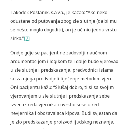
Također, Poslanik, s.a.v.a., je kazao: “Ako neko
odustane od putovanja zbog zle slutnje (da bi mu
se nešto moglo dogoditi), on je učinio jednu vrstu
širka.”
[7]
Ondje gdje se pacijent ne zadovolji naučnom
argumentacijom i logikom te i dalje bude vjerovao
u zle slutnje i predskazanja, predvodnici islama
su za njega predvidjeli liječenje metodom vjere.
Oni pacijentu kažu: “Slušaj dobro, ti si sa svojim
vjerovanjem u zle slutnje i predskazanja sebe
izveo iz reda vjernika i uvrstio si se u red
nevjernika i obožavalaca kipova. Budi svjestan da
je zlo predskazanje proizvod ljudskog neznanja,