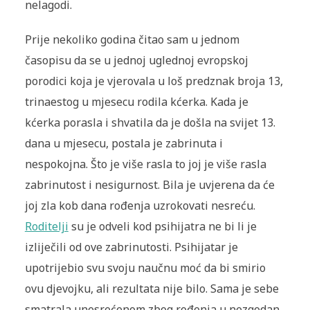
nelagodi.
Prije nekoliko godina čitao sam u jednom
časopisu da se u jednoj uglednoj evropskoj
porodici koja je vjerovala u loš predznak broja 13,
trinaestog u mjesecu rodila kćerka. Kada je
kćerka porasla i shvatila da je došla na svijet 13.
dana u mjesecu, postala je zabrinuta i
nespokojna. Što je više rasla to joj je više rasla
zabrinutost i nesigurnost. Bila je uvjerena da će
joj zla kob dana rođenja uzrokovati nesreću.
Roditelji
su je odveli kod psihijatra ne bi li je
izliječili od ove zabrinutosti. Psihijatar je
upotrijebio svu svoju naučnu moć da bi smirio
ovu djevojku, ali rezultata nije bilo. Sama je sebe
smatrala unesrećenom zbog rođenja u nezgodan