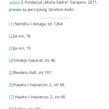
odgoj
2
, Fondacija „Mulla Sadra“, Sarajevo, 2011,
preveo sa perzijskog: Ibrahim Avdić
[1]
Nehdžu-l-belaga,
str. 1264.
[2]
Ja-sin
, 18.
[3]
Ja-sin
, 19.
[4]
‘Ukdeje hakarat
, str. 40.
[5]
Revdetu Kafi
, str. 197.
[6]
Hajatu-l-hajvan
,
sv. 2., str. 66.
[7]
Hajatu-l-hajvan
,
sv. 2., str. 66.
[8]
Sefine
, str. 103