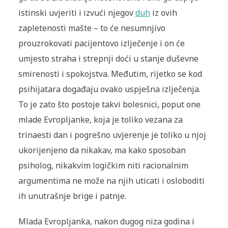
istinski uvjeriti i izvući njegov
duh
iz ovih
zapletenosti mašte – to će nesumnjivo
prouzrokovati pacijentovo izlječenje i on će
umjesto straha i strepnji doći u stanje duševne
smirenosti i spokojstva. Međutim, rijetko se kod
psihijatara događaju ovako uspješna izlječenja.
To je zato što postoje takvi bolesnici, poput one
mlade Evropljanke, koja je toliko vezana za
trinaesti dan i pogrešno uvjerenje je toliko u njoj
ukorijenjeno da nikakav, ma kako sposoban
psiholog, nikakvim logičkim niti racionalnim
argumentima ne može na njih uticati i osloboditi
ih unutrašnje brige i patnje.
Mlada Evropljanka, nakon dugog niza godina i