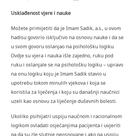
Usklađenost vjere i nauke
Možete primijetiti da je Imam Sadik, a.s., u ovom
hadisu govorio isključivo na osnovu nauke i da se
u svom govoru oslanjao na psihološku logiku.
Ovdje su vjera i nauka išle zajedno, ruku pod
ruku i oslanjale se na psihološku logiku – upravo
na onu logiku koju je Imam Sadik stavio u
upotrebu tokom minulih vjekova i koja se
koristila za liječenja i koju su današnji naučnici
uzeli kao osnovu za liječenje duševnih bolesti.
Ukoliko psihijatri uspiju naučnom i racionalnom
logikom ovladati osjećanjima pacijenta i uvjeriti
ga da su zle slutnje neosnovane i ako ga uspiju