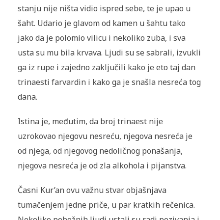
stanju nije ništa vidio ispred sebe, te je upao u
šaht. Udario je glavom od kamen u šahtu tako
jako da je polomio vilicu i nekoliko zuba, i sva
usta su mu bila krvava. Ljudi su se sabrali, izvukli
ga iz rupe i zajedno zaključili kako je eto taj dan
trinaesti farvardin i kako ga je snašla nesreća tog
dana.
Istina je, međutim, da broj trinaest nije
uzrokovao njegovu nesreću, njegova nesreća je
od njega, od njegovog nedoličnog ponašanja,
njegova nesreća je od zla alkohola i pijanstva.
Časni Kur’an ovu važnu stvar objašnjava
tumačenjem jedne priče, u par kratkih rečenica.
Nekoliko pobožnih ljudi ustali su radi pozivanja i