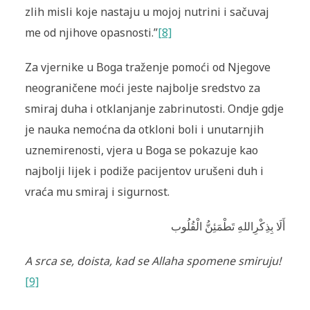
zlih misli koje nastaju u mojoj nutrini i sačuvaj
me od njihove opasnosti.”
[8]
Za vjernike u Boga traženje pomoći od Njegove
neograničene moći jeste najbolje sredstvo za
smiraj duha i otklanjanje zabrinutosti. Ondje gdje
je nauka nemoćna da otkloni boli i unutarnjih
uznemirenosti, vjera u Boga se pokazuje kao
najbolji lijek i podiže pacijentov urušeni duh i
vraća mu smiraj i sigurnost.
أَلَا بِذِكْرِاللهِ تَطْمَئِنُّ الْقُلُوب
A srca se, doista, kad se Allaha spomene smiruju!
[9]