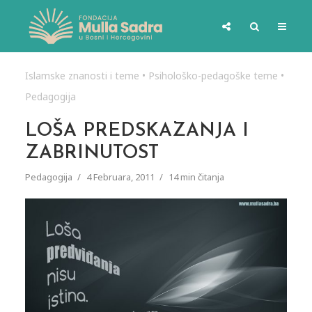
Islamske znanosti i teme
•
Psihološko-pedagoške teme
•
Pedagogija
LOŠA PREDSKAZANJA I
ZABRINUTOST
Pedagogija
4 Februara, 2011
14 min čitanja