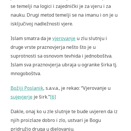
se temelji na logici i zajednički je za vjeru i za
nauku. Drugi metod temelji se na imanu i on je u
isključivoj nadležnosti vjere.
Islam smatra da je
vjerovanje
u zlu slutnju i
druge vrste praznovjerja nešto što je u
suprotnosti sa osnovom tevhida i jednoboštva.
Islam sva praznovjerja ubraja u ogranke širka tj.
mnogoboštva.
Božiji Poslanik
, s.a.v.a., je rekao: “Vjerovanje u
sujevjerje
je širk.”
[6]
Dakle, onaj ko u zle slutnje te bude uvjeren da iz
njih proizlaze dobro i zlo, ustvari je Bogu
pridružio druga u djelovanju.