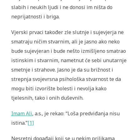
slabih i neukih ljudi i ne donosi im ništa do
neprijatnosti i briga.
Vjerski prvaci također zle slutnje i sujevjerja ne
smatraju ničim stvarnim, ali je jasno ako neko
bude sujevjeran i bude nešto izmišljeno smatrao
istinskim i stvarnim, nametnut će sebi unutarnje
smetnje i strahove. Jasno je da su brižnost i
strepnja svojevrsna psihološka stvarnost te da
mogu biti izvorište bolesti i nevolja kako
tjelesnih, tako i onih duševnih.
Imam Ali
, a.s., je rekao: “Loša predviđanja nisu
istina.”
[1]
Nesretni događaji koji se u nekim prilikama