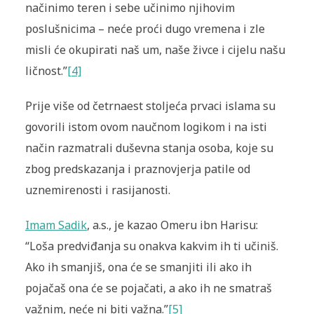
načinimo teren i sebe učinimo njihovim
poslušnicima – neće proći dugo vremena i zle
misli će okupirati naš um, naše živce i cijelu našu
ličnost.”
[4]
Prije više od četrnaest stoljeća prvaci islama su
govorili istom ovom naučnom logikom i na isti
način razmatrali duševna stanja osoba, koje su
zbog predskazanja i praznovjerja patile od
uznemirenosti i rasijanosti.
Imam Sadik
, a.s., je kazao Omeru ibn Harisu:
“Loša predviđanja su onakva kakvim ih ti učiniš.
Ako ih smanjiš, ona će se smanjiti ili ako ih
pojačaš ona
će se
pojačati, a ako ih ne smatraš
važnim, neće ni biti važna.”
[5]