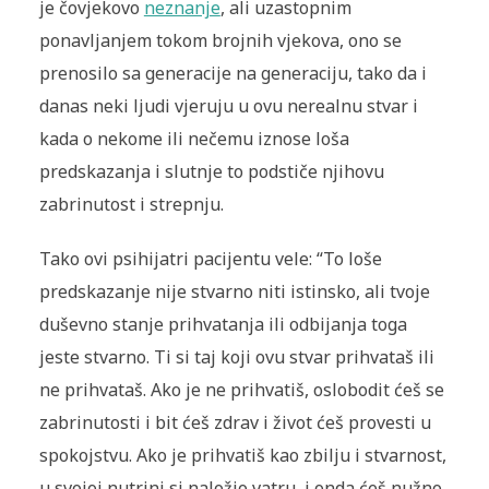
je čovjekovo
neznanje
, ali uzastopnim
ponavljanjem tokom brojnih vjekova, ono se
prenosilo sa generacije na generaciju, tako da i
danas neki ljudi vjeruju u ovu nerealnu stvar i
kada o nekome ili nečemu iznose loša
predskazanja i slutnje to podstiče njihovu
zabrinutost i strepnju.
Tako ovi psihijatri pacijentu vele: “To loše
predskazanje nije stvarno niti istinsko, ali tvoje
duševno stanje prihvatanja ili odbijanja toga
jeste stvarno. Ti si taj koji ovu stvar prihvataš ili
ne prihvataš. Ako je ne prihvatiš, oslobodit ćeš se
zabrinutosti i bit ćeš zdrav i život ćeš provesti u
spokojstvu. Ako je prihvatiš kao zbilju i stvarnost,
u svojoj nutrini si naložio vatru, i onda ćeš nužno