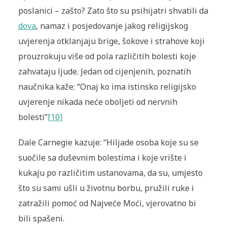
poslanici – zašto? Zato što su psihijatri shvatili da
dova
, namaz i posjedovanje jakog religijskog
uvjerenja otklanjaju brige, šokove i strahove koji
prouzrokuju više od pola različitih bolesti koje
zahvataju ljude. Jedan od cijenjenih, poznatih
naučnika kaže: “Onaj ko ima istinsko religijsko
uvjerenje nikada neće oboljeti od nervnih
bolesti”
[10]
Dale Carnegie kazuje: “Hiljade osoba koje su se
suočile sa duševnim bolestima i koje vrište i
kukaju po različitim ustanovama, da su, umjesto
što su sami ušli u životnu borbu, pružili ruke i
zatražili pomoć od Najveće Moći, vjerovatno bi
bili spašeni.