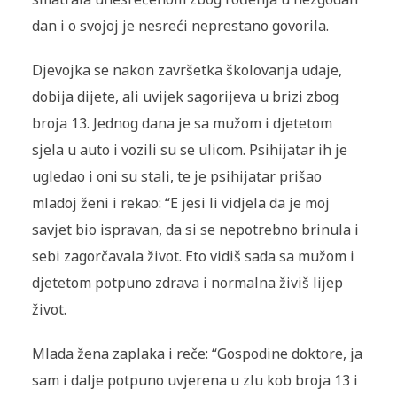
dan i o svojoj je nesreći neprestano govorila.
Djevojka se nakon završetka školovanja udaje,
dobija dijete, ali uvijek sagorijeva u brizi zbog
broja 13. Jednog dana je sa mužom i djetetom
sjela u auto i vozili su se ulicom. Psihijatar ih je
ugledao i oni su stali, te je psihijatar prišao
mladoj ženi i rekao: “E jesi li vidjela da je moj
savjet bio ispravan, da si se nepotrebno brinula i
sebi zagorčavala život. Eto vidiš sada sa mužom i
djetetom potpuno zdrava i normalna živiš lijep
život.
Mlada žena zaplaka i reče: “Gospodine doktore, ja
sam i dalje potpuno uvjerena u zlu kob broja 13 i