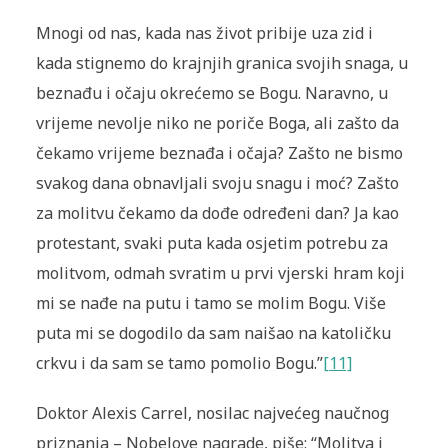
Mnogi od nas, kada nas život pribije uza zid i
kada stignemo do krajnjih granica svojih snaga, u
beznađu i očaju okrećemo se Bogu. Naravno, u
vrijeme nevolje niko ne poriče Boga, ali zašto da
čekamo vrijeme beznađa i očaja? Zašto ne bismo
svakog dana obnavljali svoju snagu i moć? Zašto
za molitvu čekamo da dođe određeni dan? Ja kao
protestant, svaki puta kada osjetim potrebu za
molitvom, odmah svratim u prvi vjerski hram koji
mi se nađe na putu i tamo se molim Bogu. Više
puta mi se dogodilo da sam naišao na katoličku
crkvu i da sam se tamo pomolio Bogu.”
[11]
Doktor Alexis Carrel, nosilac najvećeg naučnog
priznanja – Nobelove nagrade, piše: “Molitva i