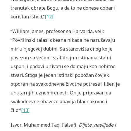
trenutak obrate Bogu, a da to ne donese dobar i
koristan ishod.”
[12]
“William James, profesor sa Harvarda, veli:
“Površinski talasi okeana nikada ne narušavaju
mir u njegovoj dubini. Sa stanovišta onog ko je
povezan sa većim i stabilnijim istinama stalni
usponi i padovi u životu se doimaju kao nebitne
stvari. Stoga je jedan istinski pobožan čovjek
otporan na svakodnevne životne potrese i lišen je
unutarnjih uznemirenosti. On je pripravan da
svakodnevne obaveze obavlja hladnokrvno i
čilo.”
[13]
Izvor: Muhammed Taqi Falsafi,
Dijete, naslijeđe i