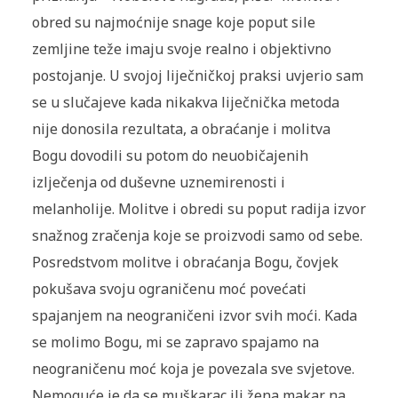
obred su najmoćnije snage koje poput sile
zemljine teže imaju svoje realno i objektivno
postojanje. U svojoj liječničkoj praksi uvjerio sam
se u slučajeve kada nikakva liječnička metoda
nije donosila rezultata, a obraćanje i molitva
Bogu dovodili su potom do neuobičajenih
izlječenja od duševne uznemirenosti i
melanholije. Molitve i obredi su poput radija izvor
snažnog zračenja koje se proizvodi samo od sebe.
Posredstvom molitve i obraćanja Bogu, čovjek
pokušava svoju ograničenu moć povećati
spajanjem na neograničeni izvor svih moći. Kada
se molimo Bogu, mi se zapravo spajamo na
neograničenu moć koja je povezala sve svjetove.
Nemoguće je da se muškarac ili žena makar na