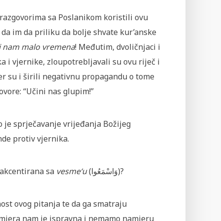
 razgovorima sa Poslanikom koristili ovu
i da im da priliku da bolje shvate kur’anske
j nam malo vremena
! Međutim, dvoličnjaci i
ka i vjernike, zloupotrebljavali su ovu riječ i
đer su i širili negativnu propagandu o tome
ovore: “Učini nas glupim!”
o je sprječavanje vrijeđanja Božijeg
de protiv vjernika.
o akcentirana sa
vesme‘u
(
وَاسْمَعُوا
)?
ost ovog pitanja te da ga smatraju
amjera nam je ispravna i nemamo namjeru