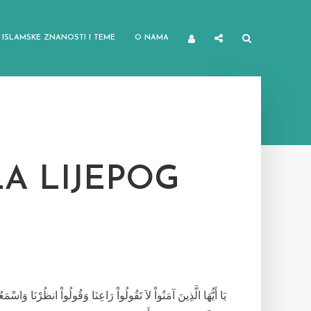
ISLAMSKE ZNANOSTI I TEME
O NAMA
LA LIJEPOG
يَا
أَيُّهَا
الَّذِينَ
آمَنُواْ
لاَ
تَقُولُواْ
رَاعِنَا
وَقُولُواْ
انظُرْنَا
وَاسْمَعُ