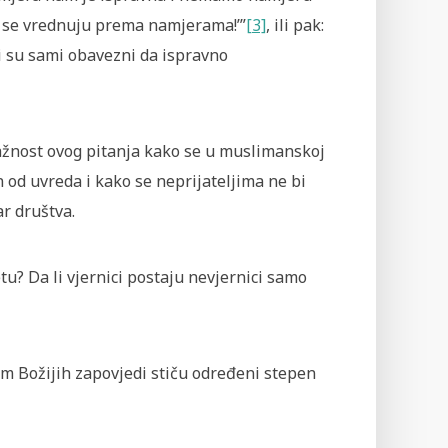
a se vrednuju prema namjerama!’”
[3]
, ili pak:
i su sami obavezni da ispravno
važnost ovog pitanja kako se u muslimanskoj
 od uvreda i kako se neprijateljima ne bi
r društva.
u? Da li vjernici postaju nevjernici samo
jem Božijih zapovjedi stiču određeni stepen