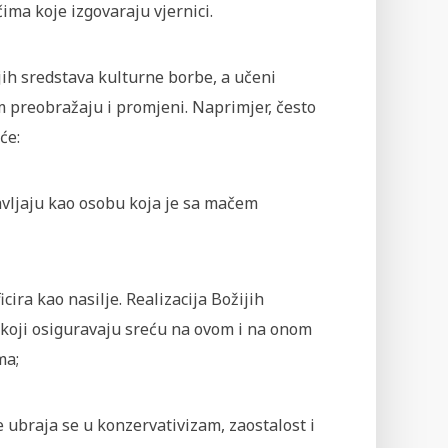
čima koje izgovaraju vjernici.
jih sredstava kulturne borbe, a učeni
 preobražaju i promjeni. Naprimjer, često
će:
tavljaju kao osobu koja je sa mačem
cira kao nasilje. Realizacija Božijih
i koji osiguravaju sreću na ovom i na onom
ma;
e ubraja se u konzervativizam, zaostalost i