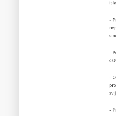
isl
– P
nep
smo
– P
ost
– O
pro
svi
– P