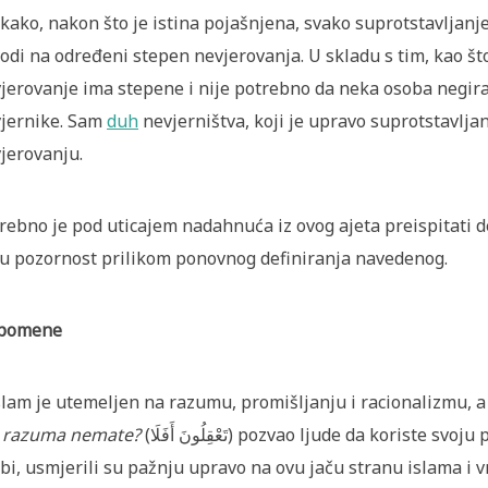
kako, nakon što je istina pojašnjena, svako suprotstavljanje
odi na određeni stepen nevjerovanja. U skladu s tim, kao š
jerovanje ima stepene i nije potrebno da neka osoba negira 
jernike. Sam
duh
nevjerništva, koji je upravo suprotstavljan
jerovanju.
rebno je pod uticajem nadahnuća iz ovog ajeta preispitati def
u pozornost prilikom ponovnog definiranja navedenog.
pomene
slam je utemeljen na razumu, promišljanju i racionalizmu, 
 razuma nemate?
(
أَفَلَا
تَعْقِلُونَ
) pozvao ljude da koriste svoju
bi, usmjerili su pažnju upravo na ovu jaču stranu islama i v