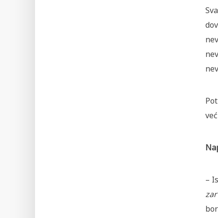
Sva
dov
nev
nev
nev
Pot
već
Na
– I
zar
bor