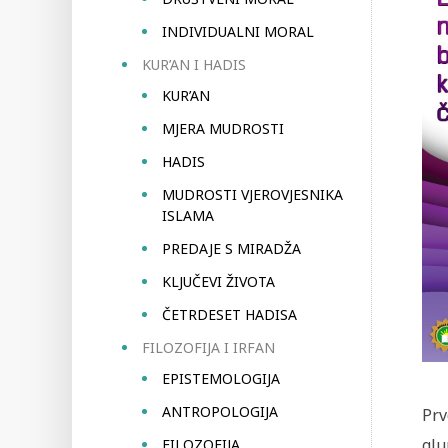
INDIVIDUALNI MORAL
KUR’AN I HADIS
KUR’AN
MJERA MUDROSTI
HADIS
MUDROSTI VJEROVJESNIKA
ISLAMA
PREDAJE S MIRADŽA
KLJUČEVI ŽIVOTA
ČETRDESET HADISA
FILOZOFIJA I IRFAN
EPISTEMOLOGIJA
ANTROPOLOGIJA
Prv
glu
FILOZOFIJA