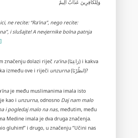
وَلِلكَافِرِينَ
عَذَابٌ
أَلِيمٌ
ici, ne recite: “Ra‘ina”, nego recite:
a”, i slušajte! A nevjernike bolna patnja
]
m značenju dolazi riječ
ra‘ina
(
رَاعِنَا
) i kakva
ika između ove i riječi
unzurna
(
انظُرْنَا
)?
a‘ina
je među muslimanima imala isto
je kao i
unzurna
, odnosno
Daj nam malo
na
i pogledaj malo na nas
, međutim, među
ima Medine imala je dva druga značenja.
nio gluhim!” i drugo, u značenju “Učini nas