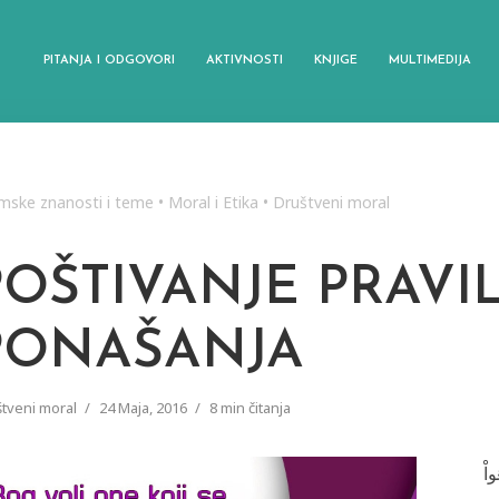
PITANJA I ODGOVORI
AKTIVNOSTI
KNJIGE
MULTIMEDIJA
amske znanosti i teme
•
Moral i Etika
•
Društveni moral
POŠTIVANJE PRAVI
PONAŠANJA
tveni moral
24 Maja, 2016
8 min čitanja
واْ