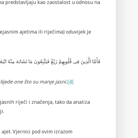
a predstavljaju kao zaostalost u odnosu na
jasnim ajetima ili riječima) oduvijek je
فَأَمَّا
الَّذِينَ
فِى
قُلُوبِهِمْ
زَيْغٌ
فَيَتَّبِعُونَ
مَا
تَشَابَهَ
مِنْهُ
ابْتِغَ
lijede one što su manje jasni.
[4]
snih riječi i značenja, tako da analiza
i.
ajet. Vjernici pod ovim izrazom