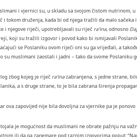
limani i vjernici su, u skladu sa svojom čistom nutrinom, u
eč i tokom druženja, kada bi od njega tražili da malo sačeka 
te i njegove riječi, upotrebljavali su riječ
ra‘ina
, odnosno
Da
reji, koji su tražili izgovor i povod kako bi ismijavali Poslani
aćajući se Poslaniku ovom riječi oni su ga vrijeđali, a tako
o su muslimani zaostali i jadni – tako da svome Poslaniku g
log zbog kojeg je riječ
ra‘ina
zabranjena, s jedne strane, bil
lanika, a s druge strane, to je bila zabrana širenja propagan
Zar ova zapovijed nije bila dovoljna za vjernike pa je ponov
tojala je mogućnost da muslimani ne obrate pažnju na važn
itnim ili da ga zanemare pod raznim izgovorima poput: “N