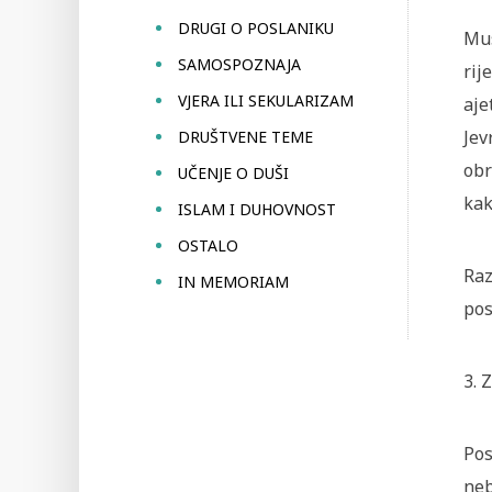
DRUGI O POSLANIKU
Mus
SAMOSPOZNAJA
rij
VJERA ILI SEKULARIZAM
aje
Jev
DRUŠTVENE TEME
obr
UČENJE O DUŠI
kak
ISLAM I DUHOVNOST
OSTALO
Raz
IN MEMORIAM
pos
3. 
Pos
neb