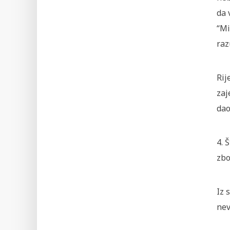
da 
“Mi
raz
Rij
zaj
dao
4. 
zbo
Iz 
nev