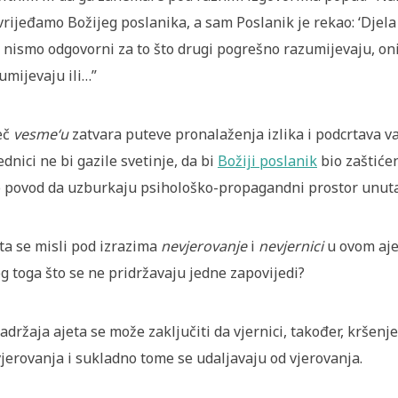
vrijeđamo Božijeg poslanika, a sam Poslanik je rekao:
‘Djel
 nismo odgovorni za to što drugi pogrešno razumijevaju, on
umijevaju ili…”
eč
vesme‘u
zatvara puteve pronalaženja izlika i podcrtava 
ednici ne bi gazile svetinje, da bi
Božiji poslanik
bio zaštićen
 povod da uzburkaju psihološko-propagandni prostor unuta
Šta se misli pod izrazima
nevjerovanje
i
nevjernici
u ovom ajet
g toga što se ne pridržavaju jedne zapovijedi?
sadržaja ajeta se može zaključiti da vjernici, također, kršen
jerovanja i sukladno tome se udaljavaju od vjerovanja.