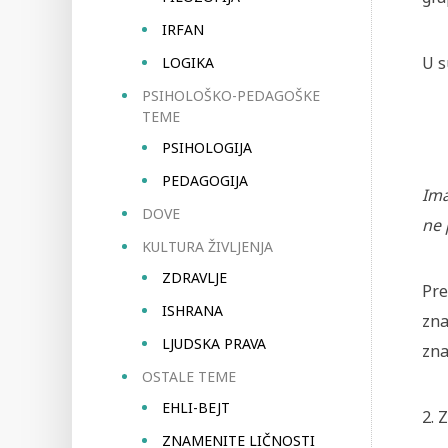
IRFAN
U s
LOGIKA
PSIHOLOŠKO-PEDAGOŠKE
TEME
PSIHOLOGIJA
PEDAGOGIJA
Ima
DOVE
ne 
KULTURA ŽIVLJENJA
ZDRAVLJE
Pre
ISHRANA
zna
LJUDSKA PRAVA
zna
OSTALE TEME
EHLI-BEJT
2. 
ZNAMENITE LIČNOSTI