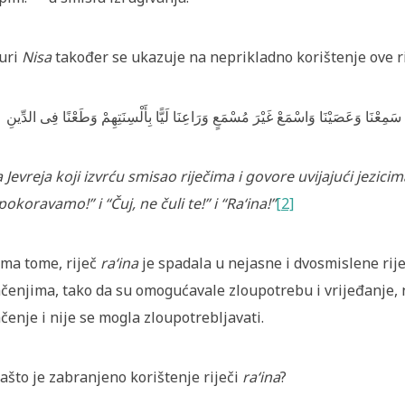
uri
Nisa
također se ukazuje na neprikladno korištenje ove rij
سَمِعْنَا
وَعَصَيْنَا
وَاسْمَعْ
غَيْرَ
مُسْمَعٍ
وَرَاعِنَا
لَيًّا
بِأَلْسِنَتِهِمْ
وَطَعْنًا
فِى
الدِّينِ
 Jevreja koji izvrću smisao riječima i govore uvijajući jezicim
pokoravamo!” i “Čuj, ne čuli te!” i “Ra‘ina!”
[2]
ma tome, riječ
ra‘ina
je spadala u nejasne i dvosmislene rije
čenjima, tako da su omogućavale zloupotrebu i vrijeđanje, n
čenje i nije se mogla zloupotrebljavati.
Zašto je zabranjeno korištenje riječi
ra‘ina
?