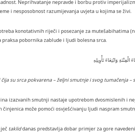
adnost. Neprihvatanje nepravde i borbu protiv imperijalizm
jeme i nesposobnost razumijevanja uvjeta u kojima se živi.
treba konotativnih riječi i posezanje za mutešabihatima (ne
a praksa pobornika zablude i ljudi bolesna srca.
اءَ
الْفِتْنَةِ
وَابْتِغَاءَ
تَأْوِيلِهِ
 čija su srca pokvarena – ‍željni smutnje i svog tumačenja – s
ina izazvanih smutnji nastaje upotrebom dvosmislenih i neja
h činjenica može pomoći osvješćivanju ljudi naspram smutnj
iječ
taklid
danas predstavlja dobar primjer za gore navedeni 