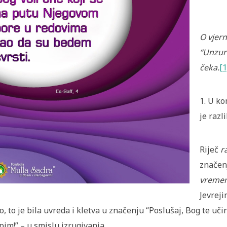
O vjern
“Unzurn
čeka.
[1
1. U ko
je razl
Riječ
r
značen
vreme
Jevrej
o, to je bila uvreda i kletva u značenju “Poslušaj, Bog te uči
pim!” – u smislu izrugivanja.