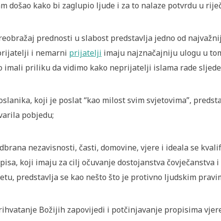
am došao kako bi zaglupio ljude i za to nalaze potvrdu u rije
reobražaj prednosti u slabost predstavlja jedno od najvažni
rijatelji i nemarni
prijatelji
imaju najznačajniju ulogu u tom
 imali priliku da vidimo kako neprijatelji islama rade sljede
oslanika, koji je poslat “kao milost svim svjetovima”, preds
varila pobjedu;
dbrana nezavisnosti, časti, domovine, vjere i ideala se kvalifi
pisa, koji imaju za cilj očuvanje dostojanstva čovječanstva 
jetu, predstavlja se kao nešto što je protivno ljudskim pravi
rihvatanje Božijih zapovijedi i potčinjavanje propisima vjer