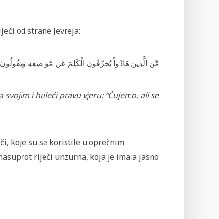
eči od strane Jevreja:
مِّنَ
الَّذِينَ
هَادُواْ
يُحَرِّفُونَ
الْكَلِمَ
عَن
مَّوَاضِعِهِ
وَيَقُولُونَ
a svojim i huleći pravu vjeru: “Čujemo, ali se
či, koje su se koristile u oprečnim
asuprot riječi unzurna, koja je imala jasno