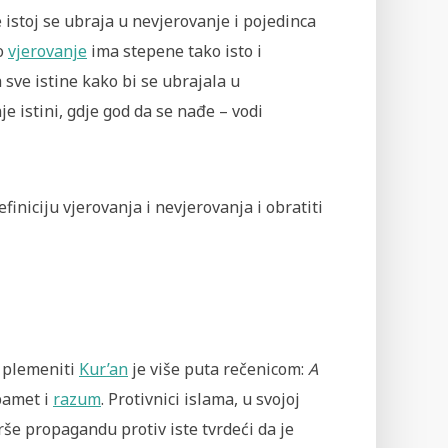
 istoj se ubraja u nevjerovanje i pojedinca
to
vjerovanje
ima stepene tako isto i
sve istine kako bi se ubrajala u
je istini, gdje god da se nađe – vodi
iniciju vjerovanja i nevjerovanja i obratiti
a plemeniti
Kur’an
je više puta rečenicom:
A
 pamet i
razum
. Protivnici islama, u svojoj
rše propagandu protiv iste tvrdeći da je