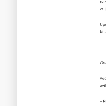
naz
vri
Upo
bil
Oni
Već
ovi
– R