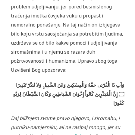
problem udjeljivanju, jer pored besmislenog
traćenja imetka čovjeka vuku u propast i
nemoralno ponašanje. Na taj način on izbjegava
bilo koju vrstu saosjećanja sa potrebitim ljudima,
uzdržava se od bilo kakve pomoći i udjeljivanja
siromašnima i u njemu se razara duh
požrtvovanosti i humanizma. Upravo zbog toga
Uzvišeni Bog upozorava:
وَآتِ ذَا الْقُرْبَى حَقَّهُ وَالْمِسْكِينَ وَابْنَ السَّبِيلِ وَلاَ تُبَذِّرْ تَبْذِيرًا
۝ إِنَّ الْمُبَذِّرِينَ كَانُواْ إِخْوَانَ الشَّيَاطِينِ وَكَانَ الشَّيْطَانُ لِرَبِّهِ
كَفُورًا
Daj bližnjem svome pravo njegovo, i siromahu, i
putniku-namjerniku, ali ne rasipaj mnogo, jer su