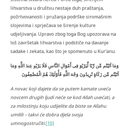
lihvarstva u društvu nestaje duh praštanja,
požrtvovanosti i pružanja podrške siromašnim
slojevima i sprječava se širenje kulture
udjeljivanja. Upravo zbog toga Bog upozorava na
loš završetak lihvarstva i podstiče na davanje
sadake i zekata, kao što je spomenuto u Kur’anu:
وَمَا آتَيْتُم مِّن رِّبًا لِّيَرْبُوَ فِى أَمْوَالِ النَّاسِ فَلَا يَرْبُو عِندَ اللَّهِ وَمَا
آتَيْتُم مِّن زَكَاةٍ تُرِيدُونَ وَجْهَ اللَّهِ فَأُوْلَئِكَ هُمُ الْمُضْعِفُونَ
A novac koji dajete da se putem kamate uveća
novcem drugih ljudi neće se kod Allah uvećati, a
za milostinju koju udijelite da biste se Allahu
umilili – takvi će dobra djela svoja
umnogostručiti
.
[10]