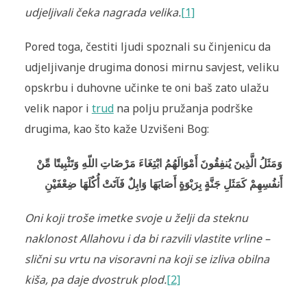
udjeljivali čeka nagrada velika
.
[1]
Pored toga, čestiti ljudi spoznali su činjenicu da
udjeljivanje drugima donosi mirnu savjest, veliku
opskrbu i duhovne učinke te oni baš zato ulažu
velik napor i
trud
na polju pružanja podrške
drugima, kao što kaže Uzvišeni Bog:
وَمَثَلُ الَّذِينَ يُنفِقُونَ أَمْوَالَهُمُ ابْتِغَاءَ مَرْضَاتِ اللّهِ وَتَثْبِيتًا مِّنْ
أَنفُسِهِمْ كَمَثَلِ جَنَّةٍ بِرَبْوَةٍ أَصَابَهَا وَابِلٌ فَآتَتْ أُكُلَهَا ضِعْفَيْنِ
Oni koji troše imetke svoje u želji da steknu
naklonost Allahovu i
da bi razvili vlastite vrline
–
slični su vrtu na visoravni na koji se izliva obilna
kiša, pa daje dvostruk plod.
[2]