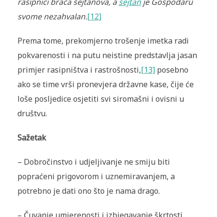
rasipnici braća šejtanova, a
šejtan
je Gospodaru
svome nezahvalan
.
[12]
Prema tome, prekomjerno trošenje imetka radi
pokvarenosti i na putu neistine predstavlja jasan
primjer rasipništva i rastrošnosti,
[13]
posebno
ako se time vrši pronevjera državne kase, čije će
loše posljedice osjetiti svi siromašni i ovisni u
društvu.
Sažetak
– Dobročinstvo i udjeljivanje ne smiju biti
popraćeni prigovorom i uznemiravanjem, a
potrebno je dati ono što je nama drago.
– Čuvanje umjerenosti i izbjegavanje škrtosti,