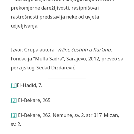
prekomjerne darežljivosti, rasipništva i
rastrošnosti predstavlja neke od uvjeta
udjeljivanja.
Izvor: Grupa autora,
Vrline čestitih u Kur’anu,
Fondacija “Mulla Sadra”, Sarajevo, 2012, preveo sa
perzijskog: Sedad Dizdarević
[1]
El-Hadid
, 7.
[2]
El-Bekare, 265.
[3]
El-Bekare, 262. Nemune, sv. 2, str. 317; Mizan,
sv. 2.