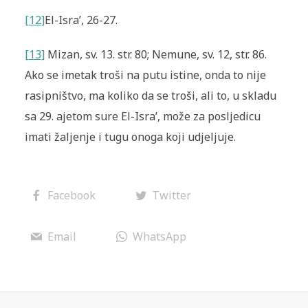
[12]
El-Isra’
, 26-27.
[13]
Mizan, sv. 13. str. 80; Nemune, sv. 12, str. 86.
Ako se imetak troši na putu istine, onda to nije
rasipništvo, ma koliko da se troši, ali to, u skladu
sa 29. ajetom sure El-Isra’, može za posljedicu
imati žaljenje i tugu onoga koji udjeljuje.
Facebook
Twitter
Email
WhatsApp