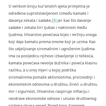
U velikom broju kur’anskih ajeta primjetna je
određena suprotstavljenost između kamate i
davanja zekata i sadake,
[9]
jer kao što davanje
sadake i zekata širi ljubav i naklonost među
ljudima, lihvarstvo povećava bijes i mržnju onoga
koji daje kamatu prema onome koji je uzima. Kao
što udjeljivanje siromašnim i ugroženim ljudima
ima za posljedicu njihovo izbavljenje iz teškoća,
kamata povećava nevolje dužnika i poveća klasnu
razliku, a u onoj mjeri u kojoj podrška
siromašnima pomaže aktivnostima, proizvodnji i
ekonomskim odnosima u društvu, šireći u društvu
mir i sigurnost, lihvarstvo raspiruje inflaciju i
nezdrave ekonomske odnose i unutar društvenog
sistema stvara nered. Pored toga, širenjem