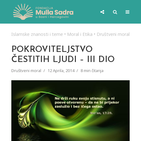
Islamske znanosti i teme
•
Moral i Etika
•
Društveni moral
POKROVITELJSTVO
ČESTITIH LJUDI – III DIO
Društveni moral
12 Aprila, 2014
8 min čitanja