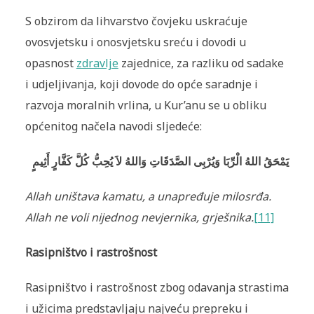
S obzirom da lihvarstvo čovjeku uskraćuje
ovosvjetsku i onosvjetsku sreću i dovodi u
opasnost
zdravlje
zajednice, za razliku od sadake
i udjeljivanja, koji dovode do opće saradnje i
razvoja moralnih vrlina, u Kur’anu se u obliku
općenitog načela navodi sljedeće:
يَمْحَقُ اللهُ الْرِّبَا وَيُرْبِى الصَّدَقَاتِ وَاللهُ لاَ يُحِبُّ كُلَّ كَفَّارٍ أَثِيمٍ
Allah uništava kamatu, a unapređuje milosrđa.
Allah ne voli nijednog nevjernika, grješnika
.
[11]
Rasipništvo i rastrošnost
Rasipništvo i rastrošnost zbog odavanja strastima
i užicima predstavljaju najveću prepreku i