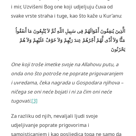
i mir, Uzvišeni Bog one koji udjeljuju čuva od
svake vrste straha i tuge, kao što kaže u Kur’anu:
الَّذِينَ يُنفِقُونَ أَمْوَالَهُمْ فِى سَبِيلِ اللّهِ ثُمَّ لاَ يُتْبِعُونَ مَا أَنفَقُواُ
مَنًّا وَلاَ أَذًى لَّهُمْ أَجْرُهُمْ عِندَ رَبِّهِمْ وَلاَ خَوْفٌ عَلَيْهِمْ وَلاَ هُمْ
يَحْزَنُونَ
One koji troše imetke svoje na Allahovu putu, a
onda ono što potroše ne poprate prigovaranjem
i uvredama, čeka nagrada u Gospodara njihova –
ničega se oni neće bojati i ni za čim oni neće
tugovati
.
[3]
Za razliku od njih, nevaljali ljudi svoje
udjeljivanje poprate prigovorima i
samoisticanjem i kao posljedica toga ne samo da