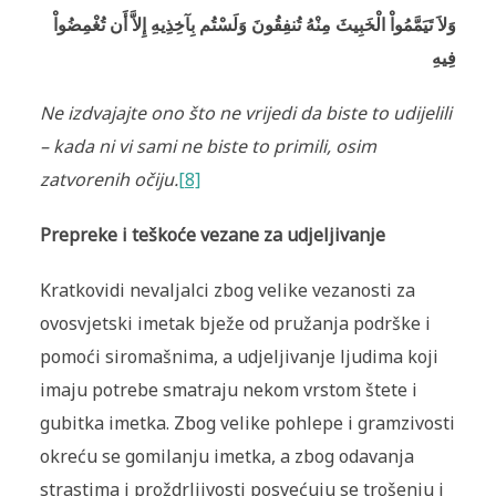
وَلاَ تَيَمَّمُواْ الْخَبِيثَ مِنْهُ تُنفِقُونَ وَلَسْتُم بِآخِذِيهِ إِلاَّ أَن تُغْمِضُواْ
فِيهِ
Ne izdvajajte ono što ne vrijedi da biste to udijelili
– kada ni vi sami ne biste to primili, osim
zatvorenih očiju
.
[8]
Prepreke i teškoće vezane za udjeljivanje
Kratkovidi nevaljalci zbog velike vezanosti za
ovosvjetski imetak bježe od pružanja podrške i
pomoći siromašnima, a udjeljivanje ljudima koji
imaju potrebe smatraju nekom vrstom štete i
gubitka imetka. Zbog velike pohlepe i gramzivosti
okreću se gomilanju imetka, a zbog odavanja
strastima i proždrljivosti posvećuju se trošenju i