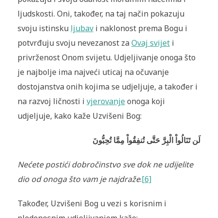
ljudskosti. Oni, također, na taj način pokazuju
svoju istinsku
ljubav
i naklonost prema Bogu i
potvrđuju svoju nevezanost za
Ovaj svijet
i
privrženost Onom svijetu. Udjeljivanje onoga što
je najbolje ima najveći uticaj na očuvanje
dostojanstva onih kojima se udjeljuje, a također i
na razvoj ličnosti i
vjerovanje
onoga koji
udjeljuje, kako kaže Uzvišeni Bog:
لَن تَنَالُواْ الْبِرَّ حَتَّى تُنفِقُواْ مِمَّا تُحِبُّونَ
Nećete postići dobročinstvo sve dok ne udijelite
dio od onoga što vam je najdraže
.
[6]
Također, Uzvišeni Bog u vezi s korisnim i
plodonosnim udjeljivanjem kaže: