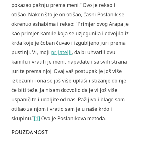
pokazao pažnju prema meni.” Ovo je rekao i
otišao. Nakon što je on otišao, časni Poslanik se
okrenuo ashabima i rekao: “Primjer ovog Arapa je
kao primjer kamile koja se uzjogunila i odvojila iz
krda koje je čoban čuvao i izgubljeno juri prema
pustinji. Vi, moji
prijatelji
, da bi uhvatili ovu
kamilu i vratili je meni, napadate i sa svih strana
jurite prema njoj. Ovaj vaš postupak je još više
izbezumi i ona se još više uplaši i stizanje do nje
će biti teže. Ja nisam dozvolio da je vi još više
uspaničite i udaljite od nas. Pažljivo i blago sam
otišao za njom i vratio sam je u naše krdo i
skupinu.”
[1]
Ovo je Poslanikova metoda.
POUZDANOST