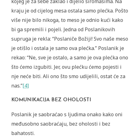
kojeg je za sebe zaklao i dijelio siromasima. Na
kraju je od cijelog mesa ostala samo plećka. Pošto
više nije bilo nikoga, to meso je odnio kući kako
bi ga spremili i pojeli. Jedna od Poslanikovih
supruga je rekla: “Poslaniče Božiji! Svo naše meso
je otišlo i ostala je samo ova plećka.” Poslanik je
rekao: “Ne, sve je ostalo, a samo je ova plećka ono
što ćemo izgubiti. Jer, ovu plećku ćemo pojesti i
nje neće biti. Ali ono što smo udijelili, ostat će za
nas.”
[4]
KOMUNIKACIJA BEZ OHOLOSTI
Poslanik je saobraćao s ljudima onako kako oni
međusobno saobraćaju, bez oholosti i bez
bahatosti.