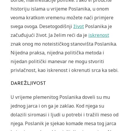
borbe, manifestacije politike. I ako vi proučite
historiju islama u vrijeme Poslanika, u onom
veoma kratkom vremenu možete naći primjere
svega ovoga. Desetogodišnji
život
Poslanika je
začuđujući život. Ja želim reći da je
iskrenost
znak onog mo noteističkog stanovišta Poslanika.
Nijedna praksa, nijedna politička metoda i
nijedan politički manevar ne mogu stvoriti
privlačnost, kao iskrenost i okrenuti srca ka sebi.
DAREŽLJIVOST
U vrijeme plemenitog Poslanika doveli su mu
jednog jarca i on ga je zaklao. Kod njega su
dolazili siromasi i ljudi u potrebi i tražili meso od
njega. Poslanik je sjekao komade mesa tog jarca