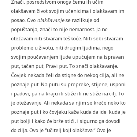
Znači, posredstvom onoga čemu ih učim,
olakšavam život svojim učenicima i olakšavam im
posao. Ovo
olakšavanje
se razlikuje od
popuštanja, znači to nije nemarnost. Ja ne
otežavam niti stvaram teškoće. Niti sebi stvaram
probleme u životu, niti drugim ljudima, nego
svojim poučavanjem ljude upućujem na ispravan
put, tačan put, Pravi put. To znači olakšavanje.
Čovjek nekada želi da stigne do nekog cilja, ali ne
poznaje put. Na putu su prepreke, stijene, usponi
i padovi, pa na kraju ili stiže ili ne stiže na cilj. To
je otežavanje. Ali nekada sa njim se kreće neko ko
poznaje put i ko čovjeku kaže kuda da ide, kuda je
put bolji i kako će brže stići, i sigurno ga dovodi
do cilja. Ovo je “učitelj koji olakšava.” Ovo je