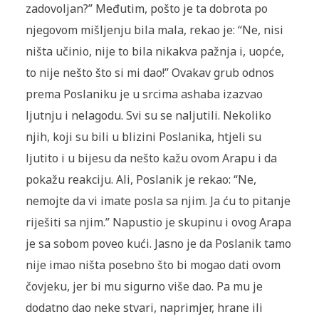
zadovoljan?” Međutim, pošto je ta dobrota po
njegovom mišljenju bila mala, rekao je: “Ne, nisi
ništa učinio, nije to bila nikakva pažnja i, uopće,
to nije nešto što si mi dao!” Ovakav grub odnos
prema Poslaniku je u srcima ashaba izazvao
ljutnju i nelagodu. Svi su se naljutili. Nekoliko
njih, koji su bili u blizini Poslanika, htjeli su
ljutito i u bijesu da nešto kažu ovom Arapu i da
pokažu reakciju. Ali, Poslanik je rekao: “Ne,
nemojte da vi imate posla sa njim. Ja ću to pitanje
riješiti sa njim.” Napustio je skupinu i ovog Arapa
je sa sobom poveo kući. Jasno je da Poslanik tamo
nije imao ništa posebno što bi mogao dati ovom
čovjeku, jer bi mu sigurno više dao. Pa mu je
dodatno dao neke stvari, naprimjer, hrane ili