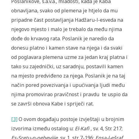
Poslanikove, s.a.v.a., mladosti, kada je Kaba
obnavljana, svako od plemena je htjelo da mu
pripadne čast postavljanja Hadžaru-l-esveda na
njegovo mjesto i malo je trebalo da među njima
dođe do krvavog rata. Poslanik je naredio da
donesu platno i kamen stave na njega i da svaki
od poglavara plemena uzme za jedan kraj platna i
tako su zajednički, uz saradnju, postavili kamen
na mjesto predviđeno za njega. Poslanik je na taj
način pored povezivanja i upućivanja ljudi među
njima promovirao pravičnost i pravdu te uspio da
se završi obnova Kabe i spriječi rat.
[3]
O ovom događaju postoje izvještaji u brojnim
izvorima između ostalog u:
El-Kafi
, sv. 4, Str. 217;
Es-Sretu-n-nebevijje
, sv. 1, str. 7-196;
Ensa-l-ešraf
,