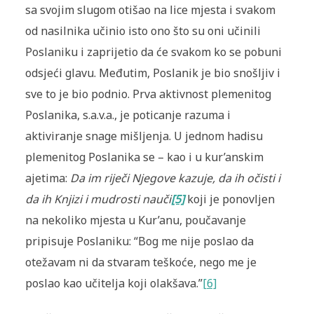
sa svojim slugom otišao na lice mjesta i svakom
od nasilnika učinio isto ono što su oni učinili
Poslaniku i zaprijetio da će svakom ko se pobuni
odsjeći glavu. Međutim, Poslanik je bio snošljiv i
sve to je bio podnio. Prva aktivnost plemenitog
Poslanika, s.a.v.a., je poticanje razuma i
aktiviranje snage mišljenja. U jednom hadisu
plemenitog Poslanika se – kao i u kur’anskim
ajetima:
Da im riječi Njegove kazuje, da ih očisti i
da ih Knjizi i mudrosti nauči
[5]
koji je ponovljen
na nekoliko mjesta u Kur’anu, poučavanje
pripisuje Poslaniku: “Bog me nije poslao da
otežavam ni da stvaram teškoće, nego me je
poslao kao učitelja koji olakšava.”
[6]