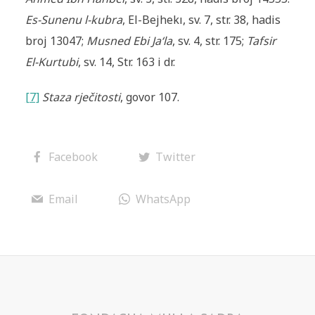
Es-Sunenu l-kubra
, El-Bejhekı, sv. 7, str. 38, hadis
broj 13047;
Musned Ebi Ja‘la
, sv. 4, str. 175;
Tafsir
El-Kurtubi
, sv. 14, Str. 163 i dr.
[7]
Staza rječitosti
, govor 107.
Facebook
Twitter
Email
WhatsApp