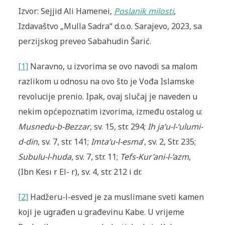
Izvor: Sejjid Ali Hamenei,
Poslanik milosti
,
Izdavaštvo „Mulla Sadra“ d.o.o. Sarajevo, 2023, sa
perzijskog preveo Sabahudin Šarić.
[1]
Naravno, u izvorima se ovo navodi sa malom
razlikom u odnosu na ovo što je Vođa Islamske
revolucije prenio. Ipak, ovaj slučaj je naveden u
nekim općepoznatim izvorima, između ostalog u:
Musnedu-b-Bezzar
, sv. 15, str. 294;
Ih ja’u-l-‘ulumi-
d-din
, sv. 7, str. 141;
Imta‘u-l-esma
‘, sv. 2, Str. 235;
Subulu-l-huda
, sv. 7, str. 11;
Tefs-Kur’ani-l-‘azm
,
(Ibn Kesı r El- r), sv. 4, str. 212 i dr.
[2]
Hadžeru-l-esved je za muslimane sveti kamen
koji je ugrađen u građevinu Kabe. U vrijeme