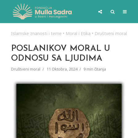
Islamske znanosti i teme
•
Moral i Etika
•
Društveni moral
POSLANIKOV MORAL U
ODNOSU SA LJUDIMA
Društveni moral
11 Oktobra, 2024
9 min čitanja