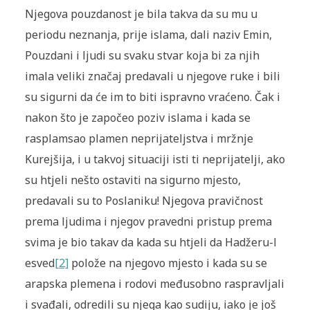
Njegova pouzdanost je bila takva da su mu u
periodu neznanja, prije islama, dali naziv Emin,
Pouzdani i ljudi su svaku stvar koja bi za njih
imala veliki značaj predavali u njegove ruke i bili
su sigurni da će im to biti ispravno vraćeno. Čak i
nakon što je započeo poziv islama i kada se
rasplamsao plamen neprijateljstva i mržnje
Kurejšija, i u takvoj situaciji isti ti neprijatelji, ako
su htjeli nešto ostaviti na sigurno mjesto,
predavali su to Poslaniku! Njegova pravičnost
prema ljudima i njegov pravedni pristup prema
svima je bio takav da kada su htjeli da Hadžeru-l
esved
[2]
polože na njegovo mjesto i kada su se
arapska plemena i rodovi međusobno raspravljali
i svađali, odredili su njega kao sudiju, iako je još