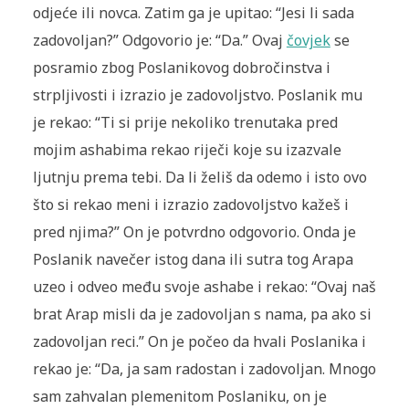
odjeće ili novca. Zatim ga je upitao: “Jesi li sada
zadovoljan?” Odgovorio je: “Da.” Ovaj
čovjek
se
posramio zbog Poslanikovog dobročinstva i
strpljivosti i izrazio je zadovoljstvo. Poslanik mu
je rekao: “Ti si prije nekoliko trenutaka pred
mojim ashabima rekao riječi koje su izazvale
ljutnju prema tebi. Da li želiš da odemo i isto ovo
što si rekao meni i izrazio zadovoljstvo kažeš i
pred njima?” On je potvrdno odgovorio. Onda je
Poslanik navečer istog dana ili sutra tog Arapa
uzeo i odveo među svoje ashabe i rekao: “Ovaj naš
brat Arap misli da je zadovoljan s nama, pa ako si
zadovoljan reci.” On je počeo da hvali Poslanika i
rekao je: “Da, ja sam radostan i zadovoljan. Mnogo
sam zahvalan plemenitom Poslaniku, on je