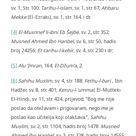
sv. 1, Str. 100;
Tarihu-l-islam
, sv. 1, str. 67;
Ahbaru
Mekke
(El-Ezrakı), sv. 1, str. 164. i dr.
[4]
El-Musnnef li-ibni Eb Šejbe
, sv. 2, str. 352;
Musned Ahmed Ibn Hanbel
, sv. 6, str. 50, hadis
broj 24256;
Et-tarihu-l-kebir
, sv. 4, str. 230 i dr;
[5]
Alu ‘Imran
, 164;
El-Džum‘a
, 2.
[6]
Sahihu Muslim
, sv. 4, str. 188;
Fethu-l-bari
, Ibn
Hadžer, sv. 8, str. 401;
Kenzu-l-‘ummal
, El-Muttekı
El-Hindı, sv. 11, str. 424, prijevod: “Bog me nije
poslao da otežavam i prigovaram, nego me je
poslao kao učitelja koji olakšava.”,
Sahihu
Muslim
, sv. 2, str. 1104, hadis broj 1478:
Musned
Ahmed Ibn Hanbel
, sv. 3, str. 328, hadis broj 14555: