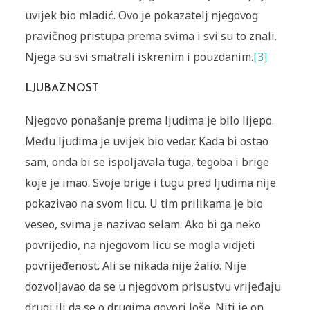
uvijek bio mladić. Ovo je pokazatelj njegovog
pravičnog pristupa prema svima i svi su to znali.
Njega su svi smatrali iskrenim i pouzdanim.
[3]
LJUBAZNOST
Njegovo ponašanje prema ljudima je bilo lijepo.
Među ljudima je uvijek bio vedar. Kada bi ostao
sam, onda bi se ispoljavala tuga, tegoba i brige
koje je imao. Svoje brige i tugu pred ljudima nije
pokazivao na svom licu. U tim prilikama je bio
veseo, svima je nazivao selam. Ako bi ga neko
povrijedio, na njegovom licu se mogla vidjeti
povrijeđenost. Ali se nikada nije žalio. Nije
dozvoljavao da se u njegovom prisustvu vrijeđaju
drugi ili da se o drugima govori loše. Niti je on