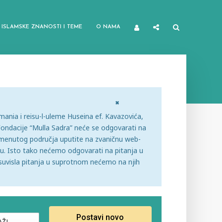
ISLAMSKE ZNANOSTI I TEME
O NAMA
×
nia i reisu-l-uleme Huseina ef. Kavazovića,
Fondacije “Mulla Sadra” neće se odgovarati na
pomenutog područja uputite na zvaničnu web-
nu. Isto tako nećemo odgovarati na pitanja u
uvisla pitanja u suprotnom nećemo na njih
Postavi novo