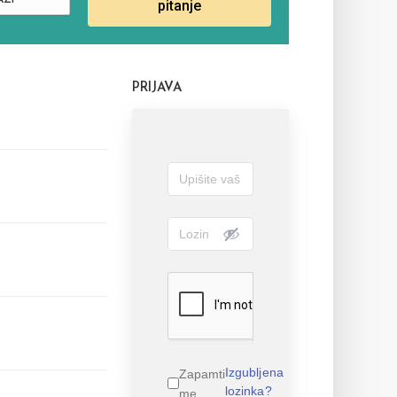
AŽI
pitanje
PRIJAVA
Izgubljena
Zapamti
lozinka?
me