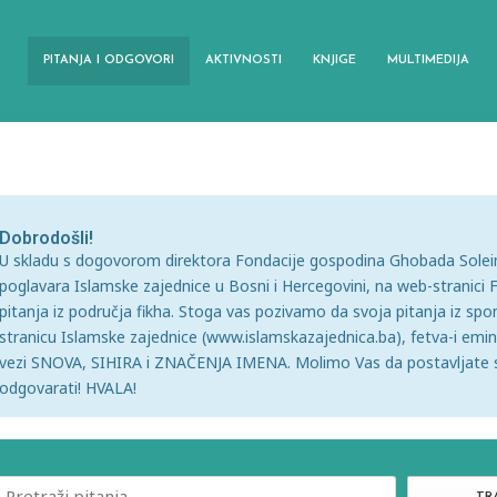
PITANJA I ODGOVORI
AKTIVNOSTI
KNJIGE
MULTIMEDIJA
Dobrodošli!
U skladu s dogovorom direktora Fondacije gospodina Ghobada Soleima
poglavara Islamske zajednice u Bosni i Hercegovini, na web-stranici 
pitanja iz područja fikha. Stoga vas pozivamo da svoja pitanja iz s
stranicu Islamske zajednice (www.islamskazajednica.ba), fetva-i emi
vezi SNOVA, SIHIRA i ZNAČENJA IMENA. Molimo Vas da postavljate s
odgovarati! HVALA!