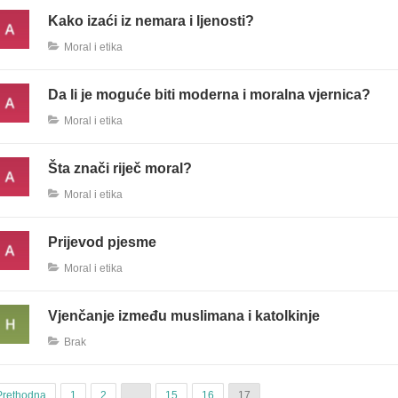
Kako izaći iz nemara i ljenosti?
Moral i etika
Da li je moguće biti moderna i moralna vjernica?
Moral i etika
Šta znači riječ moral?
Moral i etika
Prijevod pjesme
Moral i etika
Vjenčanje između muslimana i katolkinje
Brak
Prethodna
1
2
…
15
16
17