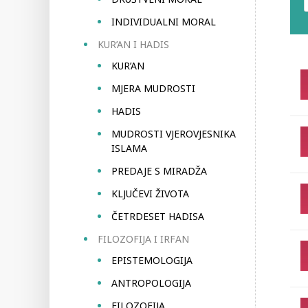
INDIVIDUALNI MORAL
KUR’AN I HADIS
KUR’AN
MJERA MUDROSTI
HADIS
MUDROSTI VJEROVJESNIKA
ISLAMA
PREDAJE S MIRADŽA
KLJUČEVI ŽIVOTA
ČETRDESET HADISA
FILOZOFIJA I IRFAN
EPISTEMOLOGIJA
ANTROPOLOGIJA
FILOZOFIJA