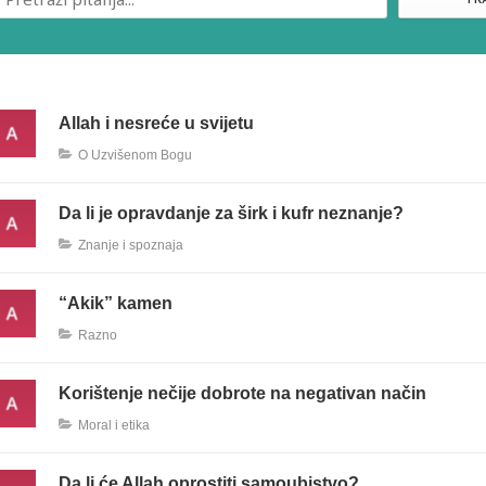
TR
Allah i nesreće u svijetu
O Uzvišenom Bogu
Da li je opravdanje za širk i kufr neznanje?
Znanje i spoznaja
“Akik” kamen
Razno
Korištenje nečije dobrote na negativan način
Moral i etika
Da li će Allah oprostiti samoubistvo?