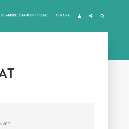
ISLAMSKE ZNANOSTI I TEME
O NAMA
AT
llah”?