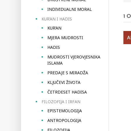
INDIVIDUALNI MORAL
1
O
KUR’AN I HADIS
KUR’AN
MJERA MUDROSTI
HADIS
MUDROSTI VJEROVJESNIKA
ISLAMA
PREDAJE S MIRADŽA
KLJUČEVI ŽIVOTA
ČETRDESET HADISA
FILOZOFIJA I IRFAN
EPISTEMOLOGIJA
ANTROPOLOGIJA
FILOZOFIJA