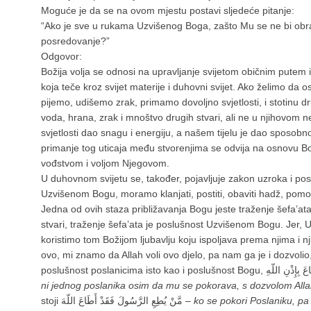
Moguće je da se na ovom mjestu postavi sljedeće pitanje:
“Ako je sve u rukama Uzvišenog Boga, zašto Mu se ne bi obra
posredovanje?”
Odgovor:
Božija volja se odnosi na upravljanje svijetom običnim putem 
koja teče kroz svijet materije i duhovni svijet. Ako želimo d
pijemo, udišemo zrak, primamo dovoljno svjetlosti, i stotinu dr
voda, hrana, zrak i mnoštvo drugih stvari, ali ne u njihovom n
svjetlosti dao snagu i energiju, a našem tijelu je dao sposobn
primanje tog uticaja među stvorenjima se odvija na osnovu Bo
vođstvom i voljom Njegovom.
U duhovnom svijetu se, također, pojavljuje zakon uzroka i posl
Uzvišenom Bogu, moramo klanjati, postiti, obaviti hadž, pomo
Jedna od ovih staza približavanja Bogu jeste traženje šefa’ata i 
stvari, traženje šefa’ata je poslušnost Uzvišenom Bogu. Jer, Uz
koristimo tom Božijom ljubavlju koju ispoljava prema njima i
ovo, mi znamo da Allah voli ovo djelo, pa nam ga je i dozvol
ni jednog poslanika osim da mu se pokorava, s dozvolom All
stoji مَّنْ يُطِعِ الرَّسُولَ فَقَدْ أَطَاعَ اللّهَ –
ko se pokori Poslaniku, pa 