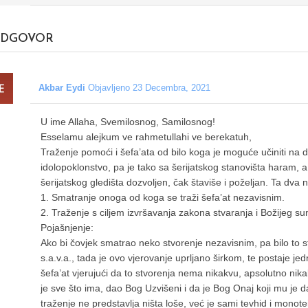
DGOVOR
Akbar Eydi
Objavljeno 23 Decembra, 2021
U ime Allaha, Svemilosnog, Samilosnog!
Esselamu alejkum ve rahmetullahi ve berekatuh,
Traženje pomoći i šefa’ata od bilo koga je moguće učiniti na d
idolopoklonstvo, pa je tako sa šerijatskog stanovišta haram, a
šerijatskog gledišta dozvoljen, čak štaviše i poželjan. Ta dva 
1. Smatranje onoga od koga se traži šefa’at nezavisnim.
2. Traženje s ciljem izvršavanja zakona stvaranja i Božijeg su
Pojašnjenje:
Ako bi čovjek smatrao neko stvorenje nezavisnim, pa bilo to
s.a.v.a., tada je ovo vjerovanje uprljano širkom, te postaje je
šefa’at vjerujući da to stvorenja nema nikakvu, apsolutno ni
je sve što ima, dao Bog Uzvišeni i da je Bog Onaj koji mu je 
traženje ne predstavlja ništa loše, već je sami tevhid i monot