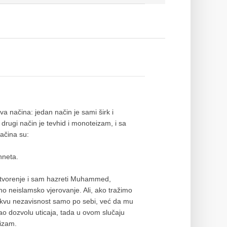
va načina: jedan način je sami širk i
 drugi način je tevhid i monoteizam, i sa
načina su:
nneta.
 stvorenje i sam hazreti Muhammed,
dno neislamsko vjerovanje. Ali, ako tražimo
kakvu nezavisnost samo po sebi, već da mu
dao dozvolu uticaja, tada u ovom slučaju
eizam.