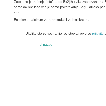
Zato, ako je traženje šefa’ata od Božijih evlija zasnovano na 
samo da nije loše već je sâmo pokoravanje Bogu, ali ako po
širk.
Esselemau alejkum ve rahmetullahi ve berekatuhu.
Ukoliko ste se već ranije registrovali prvo se
prijavite
p
Idi nazad