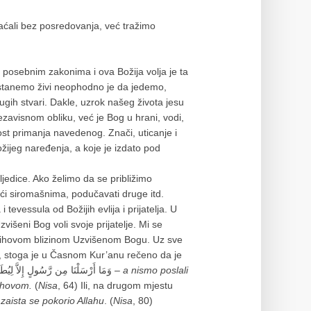
ćali bez posredovanja, već tražimo
i posebnim zakonima i ova Božija volja je ta
a ostanemo živi neophodno je da jedemo,
ugih stvari. Dakle, uzrok našeg života jesu
ezavisnom obliku, već je Bog u hrani, vodi,
ost primanja navedenog. Znači, uticanje i
žijeg naređenja, a koje je izdato pod
jedice. Ako želimo da se približimo
ći siromašnima, podučavati druge itd.
tevessula od Božijih evlija i prijatelja. U
višeni Bog voli svoje prijatelje. Mi se
 njihovom blizinom Uzvišenom Bogu. Uz sve
io, stoga je u Časnom Kur’anu rečeno da je
poslušnost poslanicima isto kao i poslušnost Bogu, وَمَا أَرْسَلْنَا مِن رَّسُولٍ إِلاَّ لِيُطَاعَ بِإِذْنِ اللّهِ –
a nismo poslali
ahovom.
(
Nisa
, 64) Ili, na drugom mjestu
zaista se pokorio Allahu
. (
Nisa
, 80)