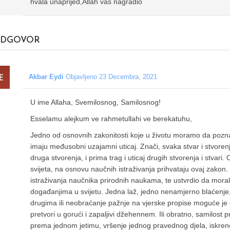
hvala unaprijed,Allah vas nagradio
DGOVOR
Akbar Eydi
Objavljeno 23 Decembra, 2021
U ime Allaha, Svemilosnog, Samilosnog!
Esselamu alejkum ve rahmetullahi ve berekatuhu,
Jedno od osnovnih zakonitosti koje u životu moramo da poznaj
imaju međusobni uzajamni uticaj. Znači, svaka stvar i stvorenj
druga stvorenja, i prima trag i uticaj drugih stvorenja i stvari
svijeta, na osnovu naučnih istraživanja prihvataju ovaj zakon.
istraživanja naučnika prirodnih naukama, te ustvrdio da moral 
događanjima u svijetu. Jedna laž, jedno nenamjerno blaćenje
drugima ili neobraćanje pažnje na vjerske propise moguće je
pretvori u gorući i zapaljivi džehennem. Ili obratno, samilos
prema jednom jetimu, vršenje jednog pravednog djela, iskren