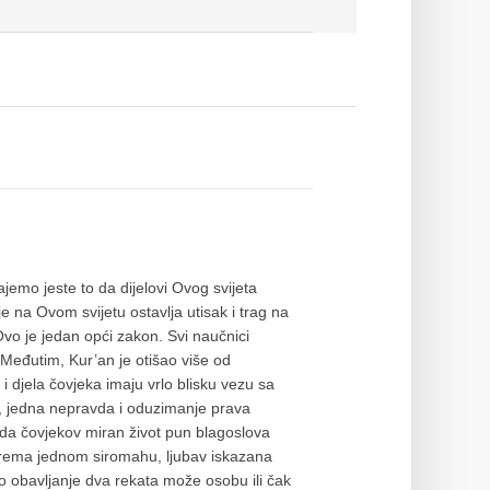
emo jeste to da dijelovi Ovog svijeta
e na Ovom svijetu ostavlja utisak i trag na
. Ovo je jedan opći zakon. Svi naučnici
 Međutim, Kur’an je otišao više od
i djela čovjeka imaju vrlo blisku vezu sa
, jedna nepravda i oduzimanje prava
 da čovjekov miran život pun blagoslova
t prema jednom siromahu, ljubav iskazana
o obavljanje dva rekata može osobu ili čak