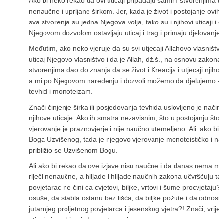
Ako bi neko rekao da ovi uticaji pripadaju samim stvorenjima 
nenaučne i uprljane širkom. Jer, kada je život i postojanje ov
sva stvorenja su jedna Njegova volja, tako su i njihovi uticaji
Njegovom dozvolom ostavljaju uticaj i trag i primaju djelovanje
Međutim, ako neko vjeruje da su svi utjecaji Allahovo vlasništv
uticaj Njegovo vlasništvo i da je Allah, dž.š., na osnovu zakona 
stvorenjima dao do znanja da se život i Kreacija i utjecaji nji
a mi po Njegovom naređenju i dozvoli možemo da djelujemo – 
tevhid i monoteizam.
Znači činjenje širka ili posjedovanja tevhida uslovljeno je na
njihove uticaje. Ako ih smatra nezavisnim, što u postojanju što 
vjerovanje je praznovjerje i nije naučno utemeljeno. Ali, ako bi
Boga Uzvišenog, tada je njegovo vjerovanje monoteističko i na
približio se Uzvišenom Bogu.
Ali ako bi rekao da ove izjave nisu naučne i da danas nema m
riječi nenaučne, a hiljade i hiljade naučnih zakona učvršćuju ta
povjetarac ne čini da cvjetovi, biljke, vrtovi i šume procvjetaju
osuše, da stabla ostanu bez lišća, da biljke požute i da odnos
jutarnjeg proljetnog povjetarca i jesenskog vjetra?! Znači, vrij