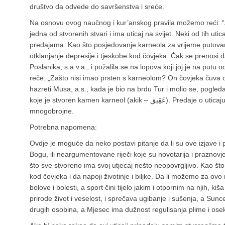
društvo da odvede do savršenstva i sreće.
Na osnovu ovog naučnog i kur’anskog pravila možemo reći: “A
jedna od stvorenih stvari i ima uticaj na svijet. Neki od tih u
predajama. Kao što posjedovanje karneola za vrijeme putovanj
otklanjanje depresije i tjeskobe kod čovjeka. Čak se prenosi d
Poslanika, s.a.v.a., i požalila se na lopova koji joj je na putu o
reče: „Zašto nisi imao prsten s karneolom? On čovjeka čuva o
hazreti Musa, a.s., kada je bio na brdu Tur i molio se, pogledao 
koje je stvoren kamen karneol (akik – عَقِيق). Predaje o uticaju i osobinama ovoga kamena su
mnogobrojne.
Potrebna napomena:
Ovdje je moguće da neko postavi pitanje da li su ove izjave i
Bogu, ili neargumentovane riječi koje su novotarija i praznov
što sve stvoreno ima svoj utjecaj nešto neopovrgljivo. Kao što 
kod čovjeka i da napoji životinje i biljke. Da li možemo za ovo re
bolove i bolesti, a sport čini tijelo jakim i otpornim na njih, ki
prirode život i veselost, i sprečava ugibanje i sušenja, a Sunce
drugih osobina, a Mjesec ima dužnost regulisanja plime i os