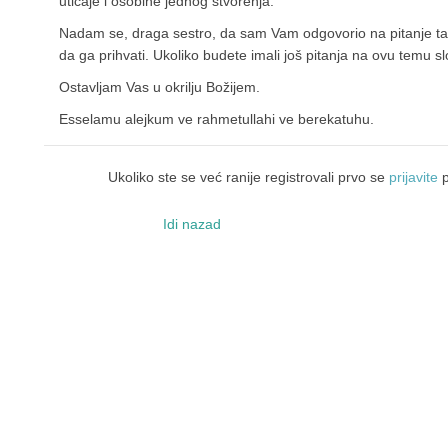
uticaje i osobine jednog stvorenja.
Nadam se, draga sestro, da sam Vam odgovorio na pitanje tako
da ga prihvati. Ukoliko budete imali još pitanja na ovu temu 
Ostavljam Vas u okrilju Božijem.
Esselamu alejkum ve rahmetullahi ve berekatuhu.
Ukoliko ste se već ranije registrovali prvo se
prijavite
p
Idi nazad