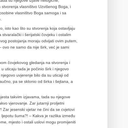
tada su njegove izjave nelogične,
ih stvorenja vlasništvo Uzvišenog Boga, i
 i osobine vlasništvo Boga samoga i sa
.
o, isto kao što su stvorenja koja ostavljaju
stvaralački i šerijatski čovjeku i ostalim
hovog postojanja moraju odvijati ovim putem,
ovo ne samo da nije širk, već je sami
činom čovjekovog gledanja na stvorenja i
u uticaju tada je počinio širk i njegovo
 njegovo uvjerenje bilo da su uticaji od
učno, pa se sklonio od širka i šejtana, a
jesta takvim izjavama, tada su njegove
kvo vjerovanje. Zar jutarnji proljetni
?! Zar jesenski vjetar ne čini da se cvjetovi
i ljepotu šuma?! – Kakva je razlika između
eme, mjesto i ostali uslovi mogu promijeniti