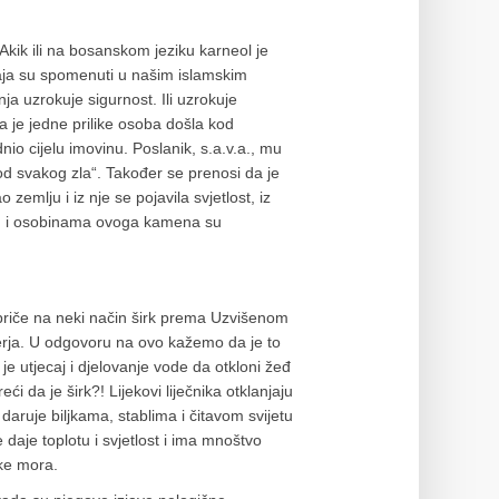
kik ili na bosanskom jeziku karneol je
ticaja su spomenuti u našim islamskim
a uzrokuje sigurnost. Ili uzrokuje
a je jedne prilike osoba došla kod
dnio cijelu imovinu. Poslanik, s.a.v.a., mu
d svakog zla“. Također se prenosi da je
zemlju i iz nje se pojavila svjetlost, iz
 priče na neki način širk prema Uzvišenom
jerja. U odgovoru na ovo kažemo da je to
je utjecaj i djelovanje vode da otkloni žeđ
ći da je širk?! Lijekovi liječnika otklanjaju
ša daruje biljkama, stablima i čitavom svijetu
 daje toplotu i svjetlost i ima mnoštvo
eke mora.