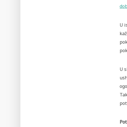
dob
U i
kaž
pok
pok
U s
ush
ogo
Tak
pot
Pot