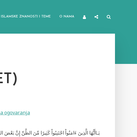
ISLAMSKE ZNANOSTI I TEME
O NAMA
T)
a ogovaranja
يَـاأَيُّهَا الَّذِينَ ءَامَنُواْ اجْتَنِبُواْ كَثِيرًا مِّنَ الظَّنِّ إِنَّ بَعْضَ الظ