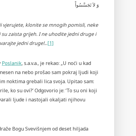
وَ لاَ تَجَسَّسُواْ
ji vjerujete, klonite se mnogih pomisli, neke
 su zaista grijeh. I ne uhodite jedni druge i
arajte jedni druge!.
..
[1]
v
Poslanik
, s.a.v.a., je rekao: „U noći u kad
nesen na nebo prošao sam pokraj ljudi koji
im noktima grebali lica svoja. Upitao sam:
rile, ko su ovi?’ Odgovorio je: ‘To su oni koji
arali ljude i nastojali okaljati njihovu
e draže Bogu Svevišnjem od deset hiljada