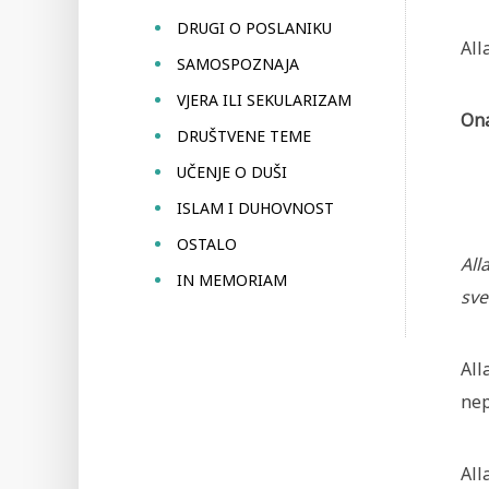
DRUGI O POSLANIKU
All
SAMOSPOZNAJA
VJERA ILI SEKULARIZAM
Ona
DRUŠTVENE TEME
UČENJE O DUŠI
ISLAM I DUHOVNOST
OSTALO
All
IN MEMORIAM
sve
All
nep
All