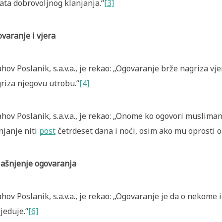
ata dobrovoljnog klanjanja.“
[3]
varanje i vjera
ahov Poslanik, s.a.v.a., je rekao: „Ogovaranje brže nagriza 
riza njegovu utrobu.“
[4]
ahov Poslanik, s.a.v.a., je rekao: „Onome ko ogovori muslim
njanje niti
post
četrdeset dana i noći, osim ako mu oprosti o
ašnjenje ogovaranja
ahov Poslanik, s.a.v.a., je rekao: „Ogovaranje je da o nekom
jeduje.“
[6]