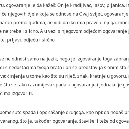
ru, ogovaranje je da kažeš: On je kradljivac, lažov, pijanica, i
tiče njegovih djela koja se odnose na Ovaj svijet, ogovaranj
aran prema ljudima, ne vidi da iko ima pravo u njega, mnog
e ne treba i slično. A u vezi s njegovom odjećom ogovaranje
te, prljavu odjeću i slično.
se ne odnosi samo na jezik, nego je izgovaranje toga zabra
gi s nedostacima tvoga brata i on se predstavlja s onim što 
ava; činjenja u tome kao što su riječ, znak, kretnje u govoru
ve što se tako razumijeva spada u ogovaranje i jednako je g
ečima izgovoriti.
pomenuto spada i oponašanje drugoga, kao npr. da hodaš pre
varanog, što je, također, ogovaranje, štaviše, i teže od ogova