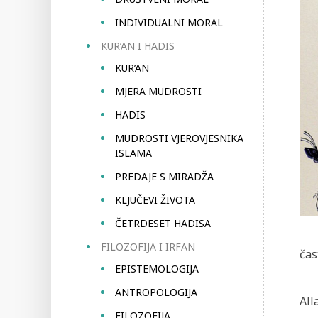
INDIVIDUALNI MORAL
KUR’AN I HADIS
KUR’AN
MJERA MUDROSTI
HADIS
MUDROSTI VJEROVJESNIKA
ISLAMA
PREDAJE S MIRADŽA
KLJUČEVI ŽIVOTA
ČETRDESET HADISA
FILOZOFIJA I IRFAN
čas
EPISTEMOLOGIJA
ANTROPOLOGIJA
All
FILOZOFIJA