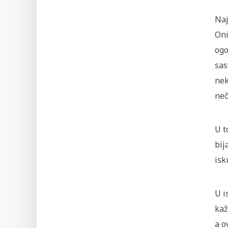
Naj
Oni
ogo
sas
nek
neč
U t
bij
isk
U i
kaž
a o