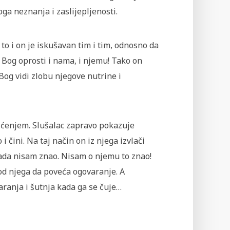
ga neznanja i zaslijepljenosti.
i to i on je iskušavan tim i tim, odnosno da
a Bog oprosti i nama, i njemu! Tako on
 Bog vidi zlobu njegove nutrine i
ićenjem. Slušalac zapravo pokazuje
 čini. Na taj način on iz njega izvlači
sada nisam znao. Nisam o njemu to znao!
od njega da poveća ogovaranje. A
aranja i šutnja kada ga se čuje…