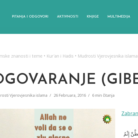
PITANJA I ODGOVORI
AKTIVNOSTI
KNJIGE
MULTIMEDIJA
amske znanosti i teme
•
Kur'an i Hadis
•
Mudrosti Vjerovjesnika islama
OGOVARANJE (GIBE
osti Vjerovjesnika islama
26 Februara, 2016
6 min čitanja
Zabran
َّنِّ إِثْمٌ