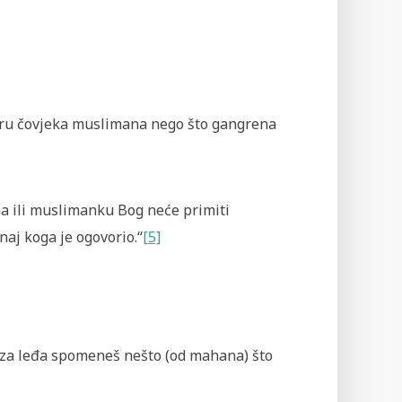
vjeru čovjeka muslimana nego što gangrena
ana ili muslimanku Bog neće primiti
naj koga je ogovorio.“
[5]
e iza leđa spomeneš nešto (od mahana) što