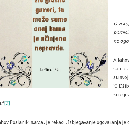
O vi ko
pomisli
ne ogov
Allaho
sam uz
su svoj
‘O Džib
su ogov
t.“
[2]
ahov Poslanik, s.a.v.a., je rekao: „Izbjegavanje ogovaranja j