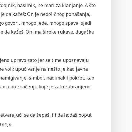
zdajnik, nasilnik, ne mari za klanjanje. A što
e je da kažeš: On je nedoličnog ponašanja,
o govori, mnogo jede, mnogo spava, sjedi
 je da kažeš: On ima široke rukave, dugačke
njeno upravo zato jer se time upoznavaju
ne voli; upućivanje na nešto je kao javna
, namigivanje, simbol, nadimak i pokret, kao
ovoru po značenju koje je zato zabranjeno
tvarajući se da šepaš, ili da hodaš poput
ranja.