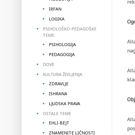
rek
IRFAN
LOGIKA
Ogo
PSIHOLOŠKO-PEDAGOŠKE
TEME
All
PSIHOLOGIJA
nag
PEDAGOGIJA
DOVE
All
KULTURA ŽIVLJENJA
kla
ZDRAVLJE
ISHRANA
Obj
LJUDSKA PRAVA
OSTALE TEME
All
EHLI-BEJT
pos
ZNAMENITE LIČNOSTI