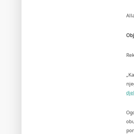
All
Obj
Rek
„
Ka
nje
dje
Ogo
obu
pon