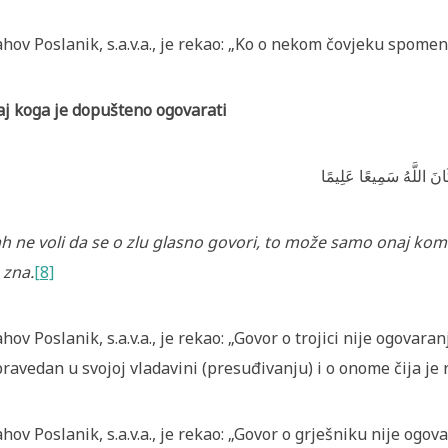
ahov Poslanik, s.a.v.a., je rekao: „Ko o nekom čovjeku spomen
j koga je dopušteno ogovarati
َانَ اللَّهُ سَمِيعًا عَلِيمًا
ah ne voli da se o zlu glasno govori, to može samo onaj kome
 zna.
[8]
ahov Poslanik, s.a.v.a., je rekao: „Govor o trojici nije ogovar
ravedan u svojoj vladavini (presuđivanju) i o onome čija je 
ahov Poslanik, s.a.v.a., je rekao: „Govor o grješniku nije ogova