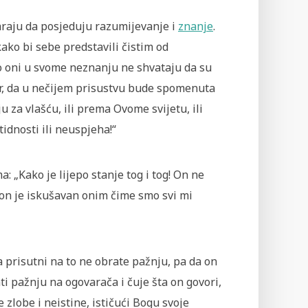
araju da posjeduju razumijevanje i
znanje
.
kako bi sebe predstavili čistim od
ako oni u svome neznanju ne shvataju da su
jer, da u nečijem prisustvu bude spomenuta
u za vlašću, ili prema Ovome svijetu, ili
idnosti ili neuspjeha!“
: „Kako je lijepo stanje tog i tog! On ne
 on je iskušavan onim čime smo svi mi
 prisutni na to ne obrate pažnju, pa da on
i pažnju na ogovarača i čuje šta on govori,
 zlobe i neistine, ističući Bogu svoje