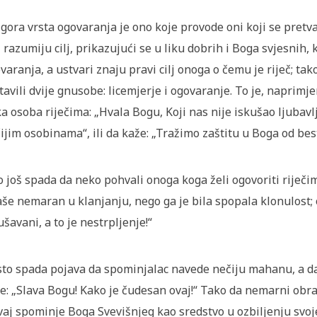
gora vrsta ogovaranja je ono koje provode oni koji se pretv
 razumiju cilj, prikazujući se u liku dobrih i Boga svjesnih, 
varanja, a ustvari znaju pravi cilj onoga o čemu je riječ; t
tavili dvije gnusobe: licemjerje i ogovaranje. To je, naprim
a osoba riječima: „Hvala Bogu, Koji nas nije iskušao ljubavlj
ijim osobinama“, ili da kaže: „Tražimo zaštitu u Boga od best
o još spada da neko pohvali onoga koga želi ogovoriti riječima
aše nemaran u klanjanju, nego ga je bila spopala klonulost;
ušavani, a to je nestrpljenje!“
sto spada pojava da spominjalac navede nečiju mahanu, a da
e: „Slava Bogu! Kako je čudesan ovaj!“ Tako da nemarni obrat
vaj spominje Boga Svevišnjeg kao sredstvo u ozbiljenju svoje