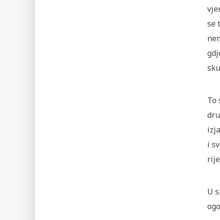
vje
se 
nem
gdj
sku
To 
dru
izj
i s
rij
U s
ogo