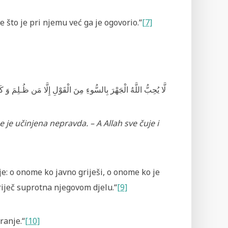
e što je pri njemu već ga je ogovorio.“
[7]
لَّا يُحِبُّ اللَّهُ الْجَهْرَ بِالسُّوءِ مِنَ الْقَوْلِ إِلَّا مَن ظُـلِمَ وَ ك
 je učinjena nepravda. – A Allah sve čuje i
anje: o onome ko javno griješi, o onome ko je
riječ suprotna njegovom djelu.“
[9]
ranje.“
[10]