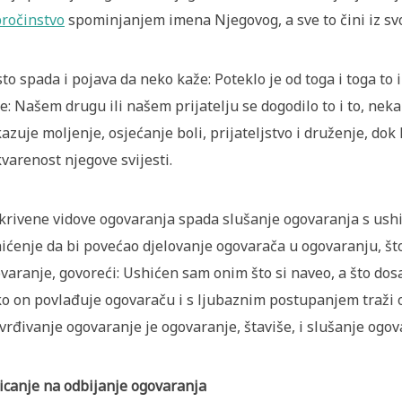
ročinstvo
spominjanjem imena Njegovog, a sve to čini iz svo
sto spada i pojava da neko kaže: Poteklo je od toga i toga to 
e: Našem drugu ili našem prijatelju se dogodilo to i to, nek
azuje moljenje, osjećanje boli, prijateljstvo i druženje, dok
varenost njegove svijesti.
krivene vidove ogovaranja spada slušanje ogovaranja s ush
ićenje da bi povećao djelovanje ogovarača u ogovaranju, što i
varanje, govoreći: Ushićen sam onim što si naveo, a što do
o on povlađuje ogovaraču i s ljubaznim postupanjem traži 
vrđivanje ogovaranje je ogovaranje, štaviše, i slušanje ogov
icanje na odbijanje ogovaranja