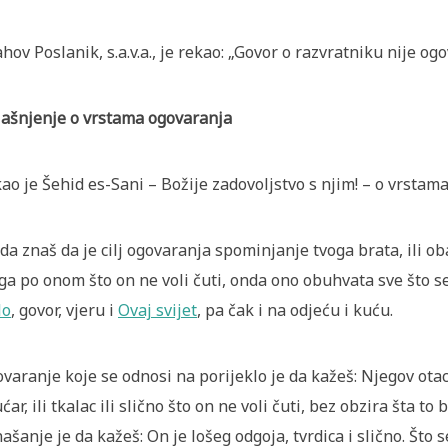
ahov Poslanik, s.a.v.a., je rekao: „Govor o razvratniku nije og
ašnjenje o vrstama ogovaranja
ao je Šehid es-Sani – Božije zadovoljstvo s njim! – o vrstam
da znaš da je cilj ogovaranja spominjanje tvoga brata, ili ob
ga po onom što on ne voli čuti, onda ono obuhvata sve što s
lo
, govor, vjeru i
Ovaj svijet
, pa čak i na odjeću i kuću.
varanje koje se odnosi na porijeklo je da kažeš: Njegov otac je
ćar, ili tkalac ili slično što on ne voli čuti, bez obzira šta t
ašanje je da kažeš: On je lošeg odgoja, tvrdica i slično. Što 