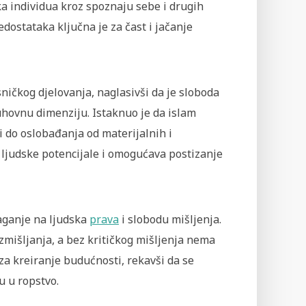
a individua kroz spoznaju sebe i drugih
edostataka ključna je za čast i jačanje
sničkog djelovanja, naglasivši da je sloboda
duhovnu dimenziju. Istaknuo je da islam
 do oslobađanja od materijalnih i
a ljudske potencijale i omogućava postizanje
laganje na ljudska
prava
i slobodu mišljenja.
azmišljanja, a bez kritičkog mišljenja nema
za kreiranje budućnosti, rekavši da se
u u ropstvo.