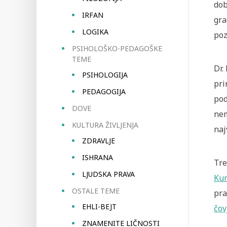
dob
IRFAN
gra
LOGIKA
poz
PSIHOLOŠKO-PEDAGOŠKE
TEME
Dr.
PSIHOLOGIJA
pri
PEDAGOGIJA
pod
DOVE
nem
KULTURA ŽIVLJENJA
naj
ZDRAVLJE
ISHRANA
Tre
LJUDSKA PRAVA
Kur
OSTALE TEME
pra
EHLI-BEJT
čov
ZNAMENITE LIČNOSTI