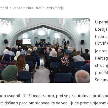
vnosti
24 Septembra, 2024
2 min čitanja
U petak
Bošnja
tribin
UZVIŠ
je orga
Hercego
stručnj
prof. M
Soleima
on uvodnih riječi moderatora, prvi se prisutnima obratio prof
am došao s parolom slobode, te da vodi ljude prema njenom 