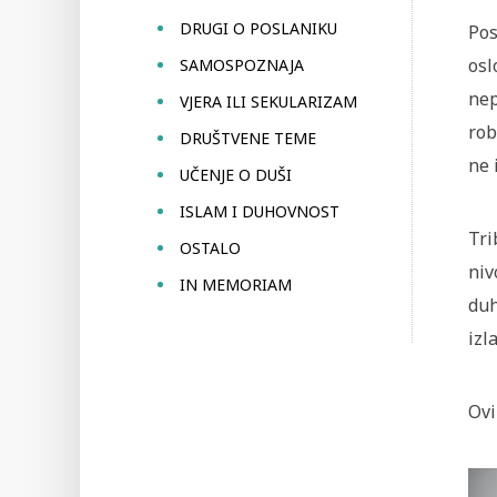
DRUGI O POSLANIKU
Pos
osl
SAMOSPOZNAJA
nep
VJERA ILI SEKULARIZAM
rob
DRUŠTVENE TEME
ne 
UČENJE O DUŠI
ISLAM I DUHOVNOST
Tri
OSTALO
niv
IN MEMORIAM
duh
izl
Ovi