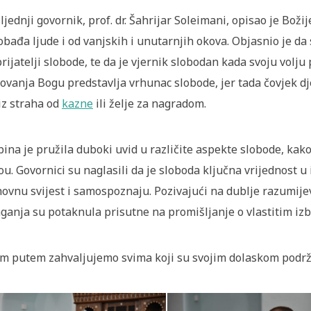
ljednji govornik, prof. dr. Šahrijar Soleimani, opisao je Boži
obađa ljude i od vanjskih i unutarnjih okova. Objasnio je da
rijatelji slobode, te da je vjernik slobodan kada svoju volju
ovanja Bogu predstavlja vrhunac slobode, jer tada čovjek dje
iz straha od
kazne
ili želje za nagradom.
bina je pružila duboki uvid u različite aspekte slobode, ka
ou. Govornici su naglasili da je sloboda ključna vrijednost 
ovnu svijest i samospoznaju. Pozivajući na dublje razumijev
aganja su potaknula prisutne na promišljanje o vlastitim izb
m putem zahvaljujemo svima koji su svojim dolaskom podržal