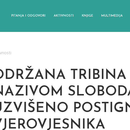
PITANJA I ODGOVORI
AKTIVNOSTI
KNJIGE
MULTIMEDIJA
vnosti
ODRŽANA TRIBINA
NAZIVOM SLOBODA
UZVIŠENO POSTIG
VJEROVJESNIKA