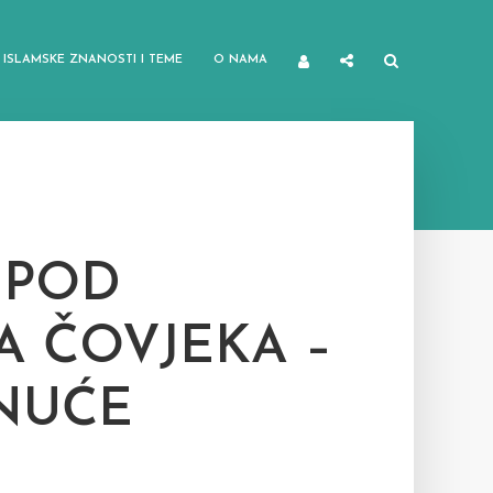
ISLAMSKE ZNANOSTI I TEME
O NAMA
 POD
 ČOVJEKA –
NUĆE