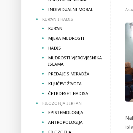
INDIVIDUALNI MORAL
Akti
KUR’AN I HADIS
KUR’AN
MJERA MUDROSTI
HADIS
MUDROSTI VJEROVJESNIKA
ISLAMA
PREDAJE S MIRADŽA
KLJUČEVI ŽIVOTA
ČETRDESET HADISA
FILOZOFIJA I IRFAN
EPISTEMOLOGIJA
Nak
ANTROPOLOGIJA
isl
FILOZOFIJA