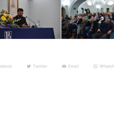
cebook
Twitter
Email
Whats