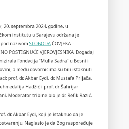
, 20. septembra 2024. godine, u
čkom institutu u Sarajevu održana je
a pod nazivom
SLOBODA
ČOVJEKA –
ENO POSTIGNUĆE VJEROVJESNIKA. Događaj
nizirala Fondacija “Mulla Sadra” u Bosni i
vini, a među govornicima su bili istaknuti
aci: prof. dr. Akbar Eydi, dr. Mustafa Prljača,
ehmedalija Hadžić i prof. dr. Šahrijar
ni. Moderator tribine bio je dr. Refik Razić.
. dr. Akbar Eydi, koji je istaknuo da je
ostvarenju. Naglasio je da Bog raspoređuje