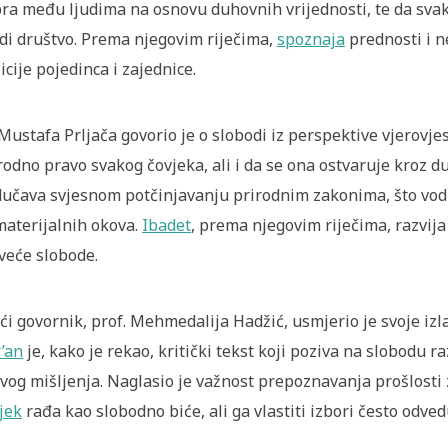
ra među ljudima na osnovu duhovnih vrijednosti, te da svak
di društvo. Prema njegovim riječima,
spoznaja
prednosti i n
icije pojedinca i zajednice.
 Mustafa Prljača govorio je o slobodi iz perspektive vjerovje
rodno pravo svakog čovjeka, ali i da se ona ostvaruje kroz 
učava svjesnom potčinjavanju prirodnim zakonima, što vodi
aterijalnih okova.
Ibadet
, prema njegovim riječima, razvij
veće slobode.
ći govornik, prof. Mehmedalija Hadžić, usmjerio je svoje iz
’an
je, kako je rekao, kritički tekst koji poziva na slobodu r
vog mišljenja. Naglasio je važnost prepoznavanja prošlosti 
jek
rađa kao slobodno biće, ali ga vlastiti izbori često odved