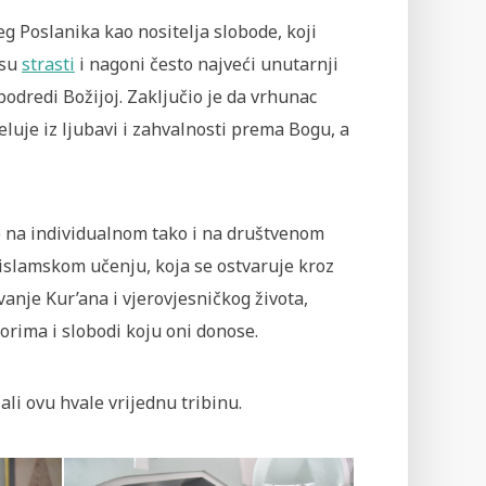
jeg Poslanika kao nositelja slobode, koji
 su
strasti
i nagoni često najveći unutarnji
 podredi Božijoj. Zaključio je da vrhunac
luje iz ljubavi i zahvalnosti prema Bogu, a
ko na individualnom tako i na društvenom
u islamskom učenju, koja se ostvaruje kroz
anje Kur’ana i vjerovjesničkog života,
orima i slobodi koju oni donose.
i ovu hvale vrijednu tribinu.