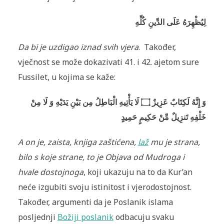
لِيُظْهِرَهُ عَلَى الدِّينِ كُلِّهِ
Da bi je uzdigao iznad svih vjera
. Također,
vječnost se može dokazivati 41. i 42. ajetom sure
Fussilet, u kojima se kaže:
وَ إِنَّهُ لَكِتَابٌ عَزِيزٌ ۝ لَا يَأْتِيهِ الْبَاطِلُ مِن بَيْنِ يَدَيْهِ وَ لَا مِنْ
خَلْفِهِ تَنزِيلٌ مِّنْ حَكِيمٍ حَمِيدٍ
A on je, zaista, knjiga zaštićena,
laž
mu je strana,
bilo s koje strane, to je Objava od Mudroga i
hvale dostojnoga
, koji ukazuju na to da Kur’an
neće izgubiti svoju istinitost i vjerodostojnost.
Također, argumenti da je Poslanik islama
posljednji
Božiji poslanik
odbacuju svaku