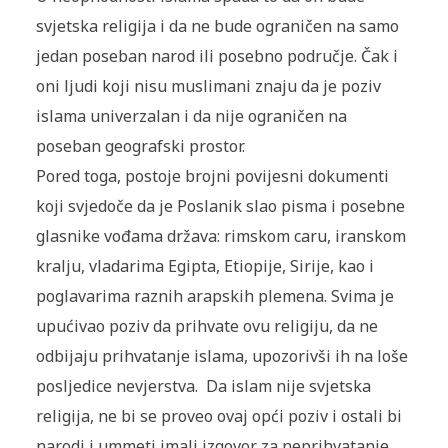
svjetska religija i da ne bude ograničen na samo
jedan poseban narod ili posebno područje. Čak i
oni ljudi koji nisu muslimani znaju da je poziv
islama univerzalan i da nije ograničen na
poseban geografski prostor.
Pored toga, postoje brojni povijesni dokumenti
koji svjedoče da je Poslanik slao pisma i posebne
glasnike vođama država: rimskom caru, iranskom
kralju, vladarima Egipta, Etiopije, Sirije, kao i
poglavarima raznih arapskih plemena. Svima je
upućivao poziv da prihvate ovu religiju, da ne
odbijaju prihvatanje islama, upozorivši ih na loše
posljedice nevjerstva. Da islam nije svjetska
religija, ne bi se proveo ovaj opći poziv i ostali bi
narodi i ummeti imali izgovor za neprihvatanje