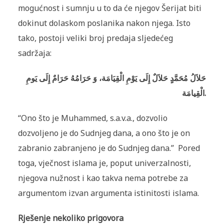
mogućnost i sumnju u to da će njegov Šerijat biti
dokinut dolaskom poslanika nakon njega. Isto
tako, postoji veliki broj predaja sljedećeg
sadržaja:
حَلاَلُ مُحَمَّدٍ حَلاَلٌ إِلَی يَوْمِ الْقِيَامَة، وَ حَرَامُهُ حَرَامٌ إِلَی يَومِ
الْقِيامَة.
“Ono što je Muhammed, s.a.v.a., dozvolio
dozvoljeno je do Sudnjeg dana, a ono što je on
zabranio zabranjeno je do Sudnjeg dana.” Pored
toga, vječnost islama je, poput univerzalnosti,
njegova nužnost i kao takva nema potrebe za
argumentom izvan argumenta istinitosti islama.
Rješenje nekoliko prigovora