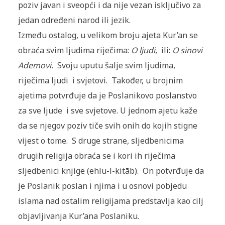
poziv javan i sveopći i da nije vezan isključivo za
jedan određeni narod ili jezik.
Između ostalog, u velikom broju ajeta Kur’an se
obraća svim ljudima riječima:
O ljudi
, ili:
O sinovi
Ademovi.
Svoju uputu šalje svim ljudima,
riječima ljudi i svjetovi. Također, u brojnim
ajetima potvrđuje da je Poslanikovo poslanstvo
za sve ljude i sve svjetove. U jednom ajetu kaže
da se njegov poziv tiče svih onih do kojih stigne
vijest o tome. S druge strane, sljedbenicima
drugih religija obraća se i kori ih riječima
sljedbenici knjige (ehlu-l-kitāb). On potvrđuje da
je Poslanik poslan i njima i u osnovi pobjedu
islama nad ostalim religijama predstavlja kao cilj
objavljivanja Kur’ana Poslaniku.