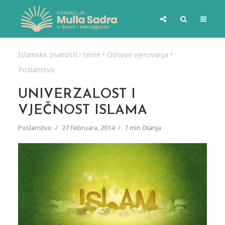
Islamske znanosti i teme
•
Osnove vjerovanja
•
Poslanstvo
UNIVERZALOST I
VJEČNOST ISLAMA
Poslanstvo
27 Februara, 2014
7 min čitanja