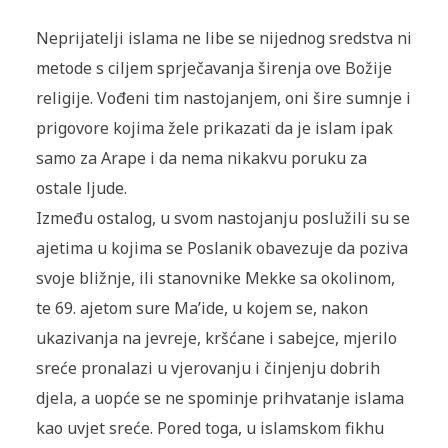
Neprijatelji islama ne libe se nijednog sredstva ni
metode s ciljem sprječavanja širenja ove Božije
religije. Vođeni tim nastojanjem, oni šire sumnje i
prigovore kojima žele prikazati da je islam ipak
samo za Arape i da nema nikakvu poruku za
ostale ljude.
Između ostalog, u svom nastojanju poslužili su se
ajetima u kojima se Poslanik obavezuje da poziva
svoje bližnje, ili stanovnike Mekke sa okolinom,
te 69. ajetom sure Ma’ide, u kojem se, nakon
ukazivanja na jevreje, kršćane i sabejce, mjerilo
sreće pronalazi u vjerovanju i činjenju dobrih
djela, a uopće se ne spominje prihvatanje islama
kao uvjet sreće. Pored toga, u islamskom fikhu