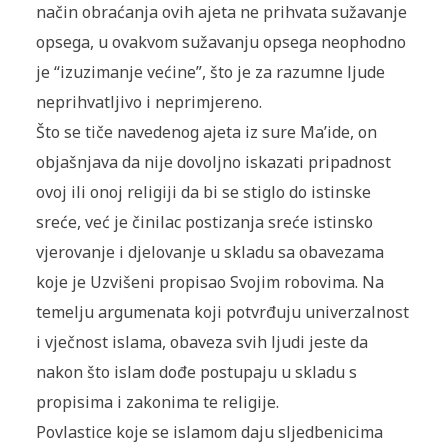
način obraćanja ovih ajeta ne prihvata sužavanje
opsega, u ovakvom sužavanju opsega neophodno
je “izuzimanje većine”, što je za razumne ljude
neprihvatljivo i neprimjereno.
Što se tiče navedenog ajeta iz sure Ma’ide, on
objašnjava da nije dovoljno iskazati pripadnost
ovoj ili onoj religiji da bi se stiglo do istinske
sreće, već je činilac postizanja sreće istinsko
vjerovanje i djelovanje u skladu sa obavezama
koje je Uzvišeni propisao Svojim robovima. Na
temelju argumenata koji potvrđuju univerzalnost
i vječnost islama, obaveza svih ljudi jeste da
nakon što islam dođe postupaju u skladu s
propisima i zakonima te religije.
Povlastice koje se islamom daju sljedbenicima