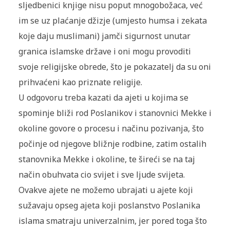
sljedbenici knjige nisu poput mnogobožaca, već
im se uz plaćanje džizje (umjesto humsa i zekata
koje daju muslimani) jamči sigurnost unutar
granica islamske države i oni mogu provoditi
svoje religijske obrede, što je pokazatelj da su oni
prihvaćeni kao priznate religije.
U odgovoru treba kazati da ajeti u kojima se
spominje bliži rod Poslanikov i stanovnici Mekke i
okoline govore o procesu i načinu pozivanja, što
počinje od njegove bližnje rodbine, zatim ostalih
stanovnika Mekke i okoline, te šireći se na taj
način obuhvata cio svijet i sve ljude svijeta.
Ovakve ajete ne možemo ubrajati u ajete koji
sužavaju opseg ajeta koji poslanstvo Poslanika
islama smatraju univerzalnim, jer pored toga što