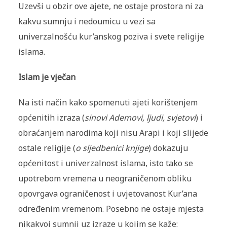
Uzevši u obzir ove ajete, ne ostaje prostora ni za
kakvu sumnju i nedoumicu u vezi sa
univerzalnošću kur’anskog poziva i svete religije
islama.
Islam je vječan
Na isti način kako spomenuti ajeti korištenjem
općenitih izraza (
sinovi Ademovi, ljudi, svjetovi
) i
obraćanjem narodima koji nisu Arapi i koji slijede
ostale religije (
o sljedbenici knjige
) dokazuju
općenitost i univerzalnost islama, isto tako se
upotrebom vremena u neograničenom obliku
opovrgava ograničenost i uvjetovanost Kur’ana
određenim vremenom. Posebno ne ostaje mjesta
nikakvoj sumnji uz izraze u kojim se kaže: