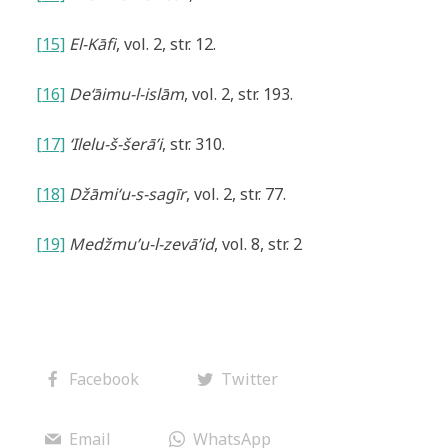
[15]
El-Kāfi
, vol. 2, str. 12.
[16]
De‘āimu-l-islām
, vol. 2, str. 193.
[17]
‘Ilelu-š-šerā’i
, str. 310.
[18]
Džāmi‘u-s-sagīr
, vol. 2, str. 77.
[19]
Medžmu’u-l-zevā’id
, vol. 8, str. 2
Facebook
Twitter
Email
WhatsApp