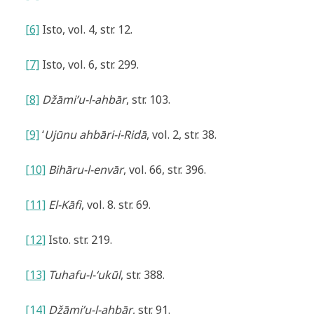
[6]
Isto, vol. 4, str. 12.
[7]
Isto, vol. 6, str. 299.
[8]
Džāmi’u-l-ahbār
, str. 103.
[9]
‘
Ujūnu ahbāri-i-Ridā
, vol. 2, str. 38.
[10]
Bihāru-l-envār
, vol. 66, str. 396.
[11]
El-Kāfi
, vol. 8. str. 69.
[12]
Isto. str. 219.
[13]
Tuhafu-l-‘ukūl
, str. 388.
[14]
Džāmi’u-l-ahbār
, str. 91.