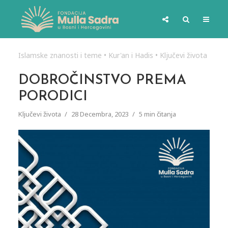
Islamske znanosti i teme
•
Kur'an i Hadis
•
Ključevi života
DOBROČINSTVO PREMA
PORODICI
Ključevi života
28 Decembra, 2023
5 min čitanja