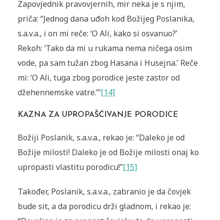
Zapovjednik pravovjernih, mir neka je s njim,
priča: “Jednog dana uđoh kod Božijeg Poslanika,
s.a.v.a., i on mi reče: ‘O Ali, kako si osvanuo?’
Rekoh: ‘Tako da mi u rukama nema ničega osim
vode, pa sam tužan zbog Hasana i Husejna.’ Reče
mi: ‘O Ali, tuga zbog porodice jeste zastor od
džehennemske vatre.’”
[14]
KAZNA ZA UPROPAŠĆIVANJE PORODICE
Božiji Poslanik, s.a.v.a., rekao je: “Daleko je od
Božije milosti! Daleko je od Božije milosti onaj ko
upropasti vlastitu porodicu!”
[15]
Također, Poslanik, s.a.v.a., zabranio je da čovjek
bude sit, a da porodicu drži gladnom, i rekao je: