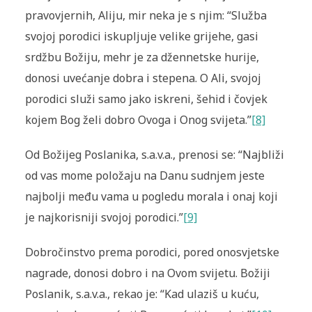
pravovjernih, Aliju, mir neka je s njim: “Služba
svojoj porodici iskupljuje velike grijehe, gasi
srdžbu Božiju, mehr je za džennetske hurije,
donosi uvećanje dobra i stepena. O Ali, svojoj
porodici služi samo jako iskreni, šehid i čovjek
kojem Bog želi dobro Ovoga i Onog svijeta.”
[8]
Od Božijeg Poslanika, s.a.v.a., prenosi se: “Najbliži
od vas mome položaju na Danu sudnjem jeste
najbolji među vama u pogledu morala i onaj koji
je najkorisniji svojoj porodici.”
[9]
Dobročinstvo prema porodici, pored onosvjetske
nagrade, donosi dobro i na Ovom svijetu. Božiji
Poslanik, s.a.v.a., rekao je: “Kad ulaziš u kuću,