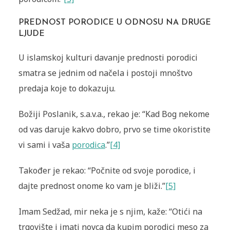
PREDNOST PORODICE U ODNOSU NA DRUGE
LJUDE
U islamskoj kulturi davanje prednosti porodici
smatra se jednim od načela i postoji mnoštvo
predaja koje to dokazuju.
Božiji Poslanik, s.a.v.a., rekao je: “Kad Bog nekome
od vas daruje kakvo dobro, prvo se time okoristite
vi sami i vaša
porodica
.”
[4]
Također je rekao: “Počnite od svoje porodice, i
dajte prednost onome ko vam je bliži.”
[5]
Imam Sedžad, mir neka je s njim, kaže: “Otići na
trgovište i imati novca da kupim porodici meso za