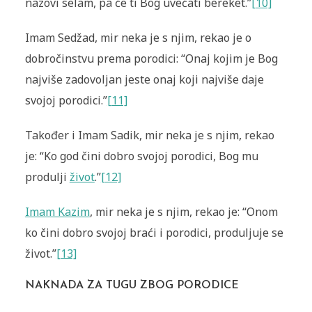
nazovi selam, pa će ti Bog uvećati bereket.”
[10]
Imam Sedžad, mir neka je s njim, rekao je o
dobročinstvu prema porodici: “Onaj kojim je Bog
najviše zadovoljan jeste onaj koji najviše daje
svojoj porodici.”
[11]
Također i Imam Sadik, mir neka je s njim, rekao
je: “Ko god čini dobro svojoj porodici, Bog mu
produlji
život
.”
[12]
Imam Kazim
, mir neka je s njim, rekao je: “Onom
ko čini dobro svojoj braći i porodici, produljuje se
život.”
[13]
NAKNADA ZA TUGU ZBOG PORODICE