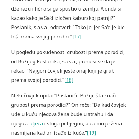
dženazu i lično si ga spustio u zemlju. A onda si
kazao kako je Sa’d izložen kaburskoj patnji?”
Poslanik, s.a.v.a., odgovori: “Tako je; jer Sa’d je bio
loš prema svojoj porodici.”
[17]
U pogledu pokuđenosti grubosti prema porodici,
od Božijeg Poslanika, s.a.v.a., prenosi se da je
rekao: “Najgori čovjek jeste onaj koji je grub
prema svojoj porodici.”
[18]
Neki čovjek upita: “Poslaniče Božiji, šta znači
grubost prema porodici?” On reče: “Da kad čovjek
uđe u kuću njegova žena bude u strahu i da
njegova
djeca
i sluga pobjegnu, a da mu je žena
nasmijana kad on izađe iz kuće.”
[19]