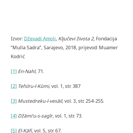
Izvor:
Dževadi Amoli
,
Ključevi života 2
, Fondacija
“Mulla Sadra”, Sarajevo, 2018, prijevod: Muamer
Kodrić
[1]
En-Nahl
, 71.
[2]
Tefsīru-l-Kūmi
, vol. 1, str. 387
[3]
Mustedreku-l-vesāil
, vol. 3, str. 254-255.
[4]
Džāmi‘u-s-sagīr
, vol. 1, str. 73.
[5]
El-Kāfi
, vol. 5, str. 67.