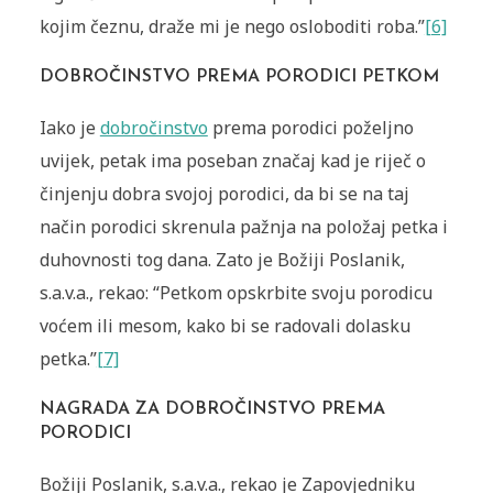
kojim čeznu, draže mi je nego osloboditi roba.”
[6]
DOBROČINSTVO PREMA PORODICI PETKOM
Iako je
dobročinstvo
prema porodici poželjno
uvijek, petak ima poseban značaj kad je riječ o
činjenju dobra svojoj porodici, da bi se na taj
način porodici skrenula pažnja na položaj petka i
duhovnosti tog dana. Zato je Božiji Poslanik,
s.a.v.a., rekao: “Petkom opskrbite svoju porodicu
voćem ili mesom, kako bi se radovali dolasku
petka.”
[7]
NAGRADA ZA DOBROČINSTVO PREMA
PORODICI
Božiji Poslanik, s.a.v.a., rekao je Zapovjedniku