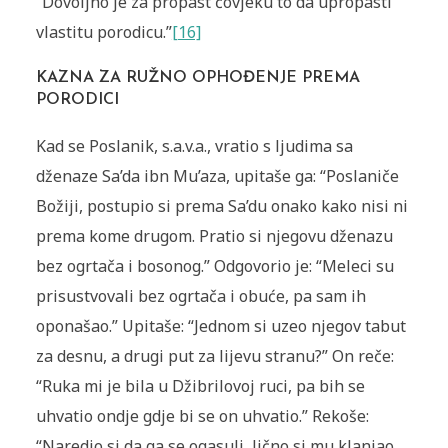
“Dovoljno je za propast čovjeku to da upropasti
vlastitu porodicu.”
[16]
KAZNA ZA RUŽNO OPHOĐENJE PREMA
PORODICI
Kad se Poslanik, s.a.v.a., vratio s ljudima sa
dženaze Sa’da ibn Mu’aza, upitaše ga: “Poslaniče
Božiji, postupio si prema Sa’du onako kako nisi ni
prema kome drugom. Pratio si njegovu dženazu
bez ogrtača i bosonog.” Odgovorio je: “Meleci su
prisustvovali bez ogrtača i obuće, pa sam ih
oponašao.” Upitaše: “Jednom si uzeo njegov tabut
za desnu, a drugi put za lijevu stranu?” On reče:
“Ruka mi je bila u Džibrilovoj ruci, pa bih se
uhvatio ondje gdje bi se on uhvatio.” Rekoše:
“Naredio si da ga se ogasuli, lično si mu klanjao