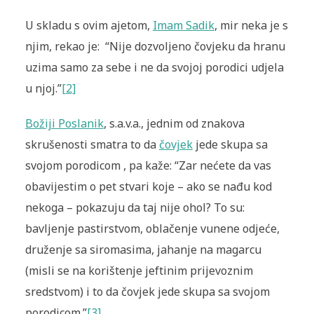
U skladu s ovim ajetom,
Imam Sadik
, mir neka je s
njim, rekao je: “Nije dozvoljeno čovjeku da hranu
uzima samo za sebe i ne da svojoj porodici udjela
u njoj.”
[2]
Božiji Poslanik
, s.a.v.a., jednim od znakova
skrušenosti smatra to da
čovjek
jede skupa sa
svojom porodicom , pa kaže: “Zar nećete da vas
obavijestim o pet stvari koje – ako se nađu kod
nekoga – pokazuju da taj nije ohol? To su:
bavljenje pastirstvom, oblačenje vunene odjeće,
druženje sa siromasima, jahanje na magarcu
(misli se na korištenje jeftinim prijevoznim
sredstvom) i to da čovjek jede skupa sa svojom
porodicom.”
[3]