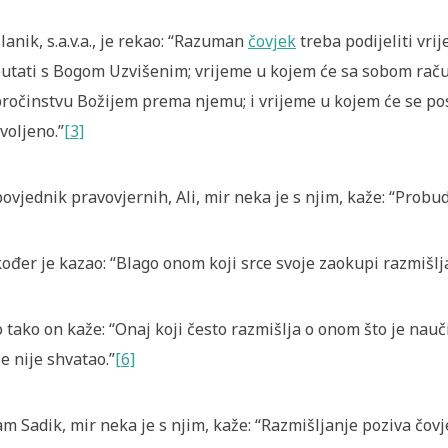
lanik, s.a.v.a., je rekao:
“Razuman
čovjek
treba podijeliti vrij
utati s Bogom Uzvišenim; vrijeme u kojem će sa sobo
m raču
ročinstvu Božijem prema njemu; i vrijeme u kojem će se po
voljeno.”
[3]
ovjednik pravovjernih, Ali, mir neka je s njim, kaže:
“Probu
ođer je kazao:
“Blago onom koji srce svoje zaokupi razmišlj
o tako on kaže:
“Onaj koji često razmišlja o onom što je nauči
je nije shvatao.”
[6]
m Sadik, mir neka je s njim, kaže:
“Razmišljanje poziva čovj