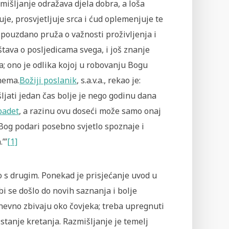
mišljanje odražava djela dobra, a loša
uje, prosvjetljuje srca i ćud oplemenjuje te
pouzdano pruža o važnosti proživljenja i
tava o posljedicama svega, i još znanje
; ono je odlika kojoj u robovanju Bogu
nema.
Božiji poslanik
, s.a.v.a., rekao je:
ljati jedan čas bolje je nego godinu dana
badet
, a razinu ovu doseći može samo onaj
Bog podari posebno svjetlo spoznaje i
.’”
[1]
o s drugim. Ponekad je prisjećanje uvod u
bi se došlo do novih saznanja i bolje
nevno zbivaju oko čovjeka; treba upregnuti
u stanje kretanja. Razmišljanje je temelj