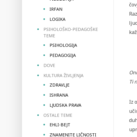
čov
IRFAN
Raz
LOGIKA
lju
PSIHOLOŠKO-PEDAGOŠKE
kaž
TEME
PSIHOLOGIJA
PEDAGOGIJA
DOVE
Oni
KULTURA ŽIVLJENJA
Ti 
ZDRAVLJE
ISHRANA
Iz 
LJUDSKA PRAVA
uči
OSTALE TEME
duh
EHLI-BEJT
upr
ZNAMENITE LIČNOSTI