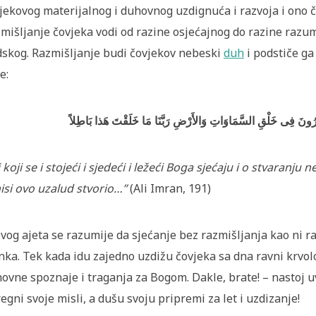
jekovog materijalnog i duhovnog uzdignuća i razvoja i ono čo
mišljanje čovjeka vodi od razine osjećajnog do razine razum
dskog. Razmišljanje budi čovjekov nebeski
duh
i podstiče ga
e:
َكَّرُونَ فِى خَلْقِ السَّمَاوَاتِ وَالأَرْضِ رَبَّنَا مَا خَلَقْتَ هَذا بَاطِلاً
 koji se i stojeći i sjedeći i ležeći Boga sjećaju
i o stvaranju n
nisi ovo uzalud stvorio…”
(Ali Imran, 191)
ovog ajeta se razumije da sjećanje bez razmišljanja kao ni 
nka. Tek kada idu zajedno uzdižu čovjeka sa dna ravni krvo
ovne spoznaje i traganja za Bogom. Dakle, brate! – nastoj 
egni svoje misli, a dušu svoju pripremi za let i uzdizanje!