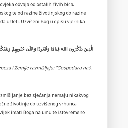
vjeka odvaja od ostalih živih bića.
skog te od razine životinjskog do razine
 da uzleti. Uzvišeni Bog u opisu vjernika
الَّذِينَ يَذْكُرُونَ اللهَ قِيَامًا وَقُعُودًا وَعَلَىَ جُنُوبِهِمْ وَيَتَف
ebesa i Zemlje razmišljaju: “Gospodaru naš,
razmišljanje bez sjećanja nemaju nikakvog
ločne životinje do uzvišenog vrhunca
uvijek imati Boga na umu te istovremeno