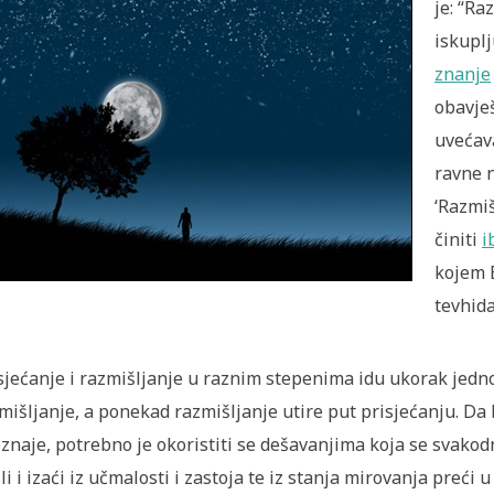
je:
“Raz
iskuplj
znanje
obavješ
uvećava
ravne 
‘Razmiš
činiti
i
kojem 
tevhida
sjećanje i razmišljanje u raznim stepenima idu ukorak jedn
mišljanje, a ponekad razmišljanje utire put prisjećanju. Da 
znaje, potrebno je okoristiti se dešavanjima koja se svakod
li i izaći iz učmalosti i zastoja te iz stanja mirovanja preći 