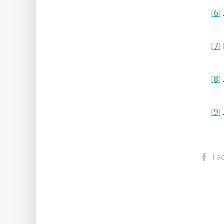
[6]
[7]
[8]
[9]
Fa