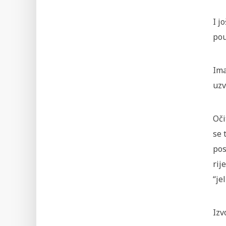
I j
pou
Ima
uzv
Oči
se 
pos
rij
“je
Izv