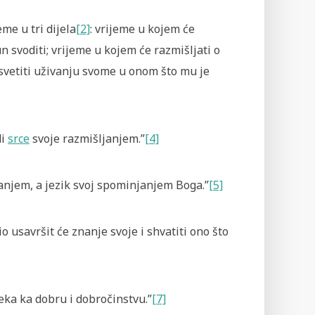
eme u tri dijela
[2]
: vrijeme u kojem će
n svoditi; vrijeme u kojem će razmišljati o
svetiti uživanju svome u onom što mu je
di
srce
svoje razmišljanjem.”
[4]
anjem, a jezik svoj spominjanjem Boga.”
[5]
o usavršit će znanje svoje i shvatiti ono što
eka ka dobru i dobročinstvu.”
[7]