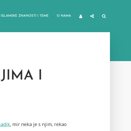
ISLAMSKE ZNANOSTI I TEME
O NAMA
IMA I
adik
, mir neka je s njim, rekao