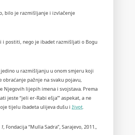
 bilo je razmišljanje i izvlačenje
 i postiti, nego je ibadet razmišljati o Bogu
 jedino u razmišljanju u onom smjeru koji
 je obraćanje pažnje na svaku pojavu,
je Njegovih lijepih imena i svojstava. Prema
da
ti jeste “jeli er-Rabi ešja’” aspekat, a ne
koje tijelu ibadeta ulijeva dušu i
život
.
 1
, Fondacija “Mulla Sadra”, Sarajevo, 2011.,