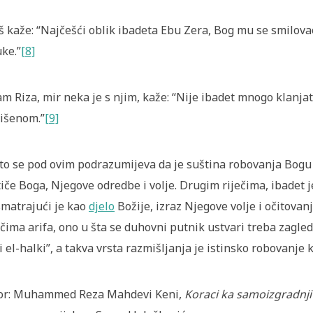
oš kaže:
“Najčešći oblik ibadeta Ebu Zera, Bog mu se smilovao,
ke.”
[8]
m Riza, mir neka je s njim, kaže:
“Nije ibadet mnogo klanjati
išenom.”
[9]
to se pod ovim podrazumijeva da je suština robovanja Bogu
tiče Boga, Njegove odredbe i volje. Drugim riječima, ibadet
matrajući je kao
djelo
Božije, izraz Njegove volje i očitovan
ečima arifa, ono u šta se duhovni putnik ustvari treba zagle
li el-halki”, a takva vrsta razmišljanja je istinsko robovanje 
or:
Muhammed Reza Mahdevi Keni,
Koraci ka samoizgradnji