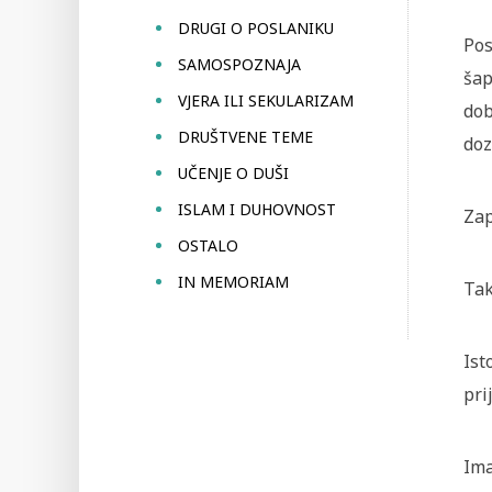
DRUGI O POSLANIKU
Pos
SAMOSPOZNAJA
šap
VJERA ILI SEKULARIZAM
dob
DRUŠTVENE TEME
doz
UČENJE O DUŠI
ISLAM I DUHOVNOST
Zap
OSTALO
IN MEMORIAM
Tak
Ist
pri
Ima