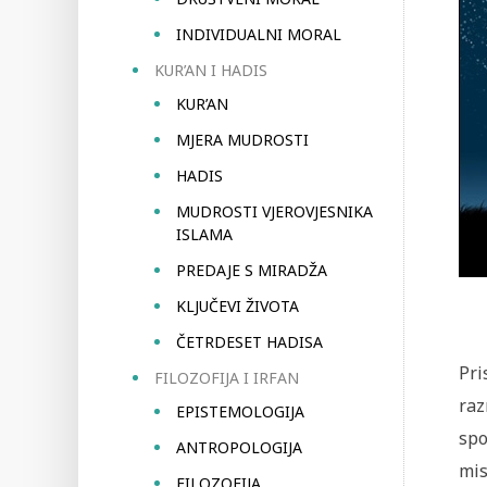
INDIVIDUALNI MORAL
KUR’AN I HADIS
KUR’AN
MJERA MUDROSTI
HADIS
MUDROSTI VJEROVJESNIKA
ISLAMA
PREDAJE S MIRADŽA
KLJUČEVI ŽIVOTA
ČETRDESET HADISA
Pri
FILOZOFIJA I IRFAN
raz
EPISTEMOLOGIJA
spo
ANTROPOLOGIJA
mis
FILOZOFIJA