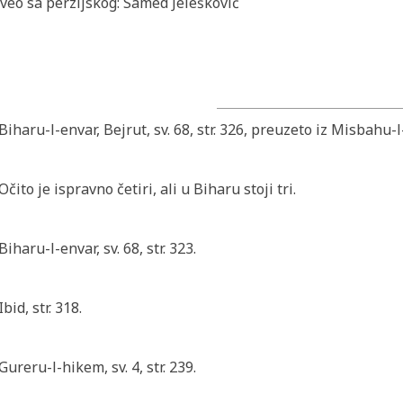
veo sa perzijskog: Samed Jelešković
Biharu-l-envar, Bejrut, sv. 68, str. 326, preuzeto iz
Misbahu-l-
Očito je ispravno četiri, ali u Biharu stoji tri.
Biharu-l-envar, sv. 68, str. 323.
Ibid, str. 318.
Gureru-l-hikem, sv. 4, str. 239.