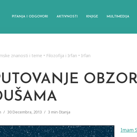
PITANJA I ODGOVORI
AKTIVNOSTI
KNJIGE
MULTIMEDIJA
amske znanosti i teme
•
Filozofija i Irfan
•
Irfan
PUTOVANJE OBZORJ
DUŠAMA
n
30 Decembra, 2013
3 min čitanja
Imam S