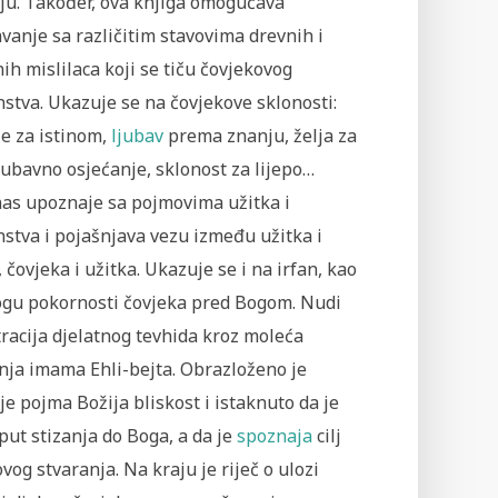
ju. Također, ova knjiga omogućava
anje sa različitim stavovima drevnih i
h mislilaca koji se tiču čovjekovog
stva. Ukazuje se na čovjekove sklonosti:
e za istinom,
ljubav
prema znanju, želja za
jubavno osjećanje, sklonost za lijepo…
nas upoznaje sa pojmovima užitka i
stva i pojašnjava vezu između užitka i
, čovjeka i užitka. Ukazuje se i na irfan, kao
logu pokornosti čovjeka pred Bogom. Nudi
tracija djelatnog tevhida kroz moleća
nja imama Ehli-bejta. Obrazloženo je
e pojma Božija bliskost i istaknuto da je
put stizanja do Boga, a da je
spoznaja
cilj
vog stvaranja. Na kraju je riječ o ulozi