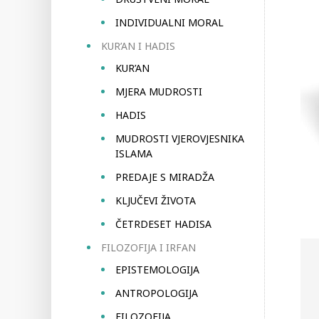
INDIVIDUALNI MORAL
KUR’AN I HADIS
KUR’AN
MJERA MUDROSTI
HADIS
MUDROSTI VJEROVJESNIKA
ISLAMA
PREDAJE S MIRADŽA
KLJUČEVI ŽIVOTA
ČETRDESET HADISA
FILOZOFIJA I IRFAN
EPISTEMOLOGIJA
ANTROPOLOGIJA
FILOZOFIJA