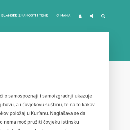
ISLAMSKE ZNANOSTI I TEME
O NAMA
ći o samospoznaji i samoizgradnji ukazuje
jihovu, a i čovjekovu suštinu, te na to kakav
ekov položaj u Kur’anu. Naglašava se da
vo nema moć pružiti čovjeku istinsku