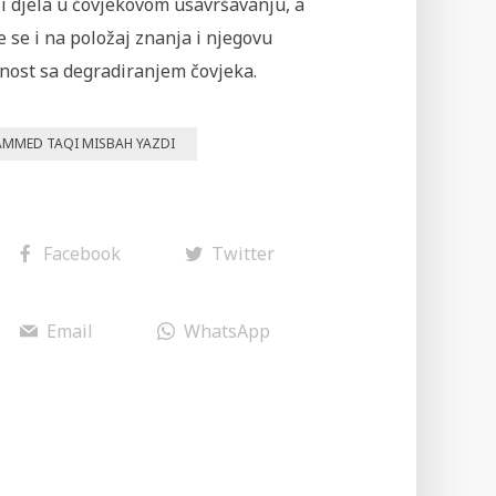
i djela u čovjekovom usavršavanju, a
 se i na položaj znanja i njegovu
nost sa degradiranjem čovjeka.
MMED TAQI MISBAH YAZDI
Facebook
Twitter
Email
WhatsApp