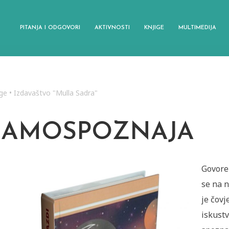
PITANJA I ODGOVORI
AKTIVNOSTI
KNJIGE
MULTIMEDIJA
ige
•
Izdavaštvo "Mulla Sadra"
SAMOSPOZNAJA
Govore
se na n
je čovj
iskust