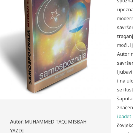
spozna
upoznav
moderni
savršen
traganj
moći, l
Autor 
savršen
ljubavi
i na u
se ilus
šaputa
značenj
ibadet
Autor:
MUHAMMED TAQI MISBAH
čovjeko
YAZDI