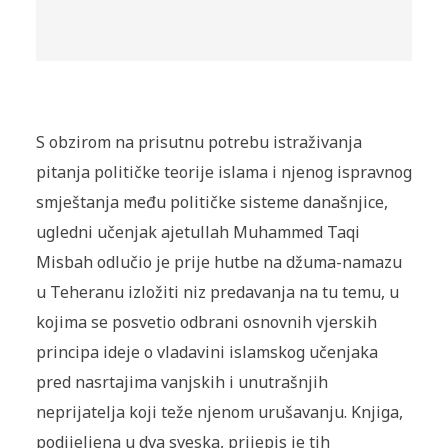
S obzirom na prisutnu potrebu istraživanja
pitanja političke teorije islama i njenog ispravnog
smještanja među političke sisteme današnjice,
ugledni učenjak ajetullah Muhammed Taqi
Misbah odlučio je prije hutbe na džuma-namazu
u Teheranu izložiti niz predavanja na tu temu, u
kojima se posvetio odbrani osnovnih vjerskih
principa ideje o vladavini islamskog učenjaka
pred nasrtajima vanjskih i unutrašnjih
neprijatelja koji teže njenom urušavanju. Knjiga,
podijeljena u dva sveska, prijepis je tih