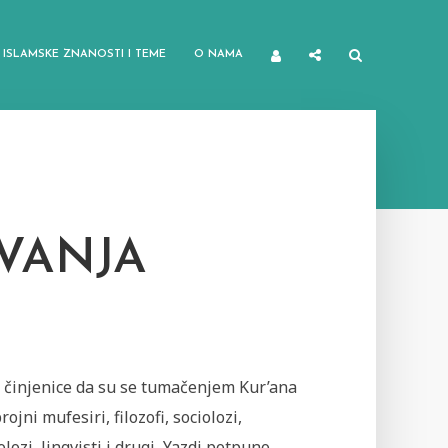
ISLAMSKE ZNANOSTI I TEME
O NAMA
VANJA
d činjenice da su se tumačenjem Kur’ana
rojni mufesiri, filozofi, sociolozi,
lozi, lingvisti i drugi, Yazdi potpuno