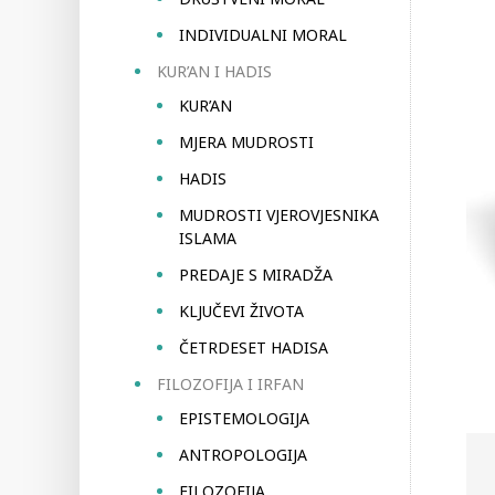
INDIVIDUALNI MORAL
KUR’AN I HADIS
KUR’AN
MJERA MUDROSTI
HADIS
MUDROSTI VJEROVJESNIKA
ISLAMA
PREDAJE S MIRADŽA
KLJUČEVI ŽIVOTA
ČETRDESET HADISA
FILOZOFIJA I IRFAN
EPISTEMOLOGIJA
ANTROPOLOGIJA
FILOZOFIJA