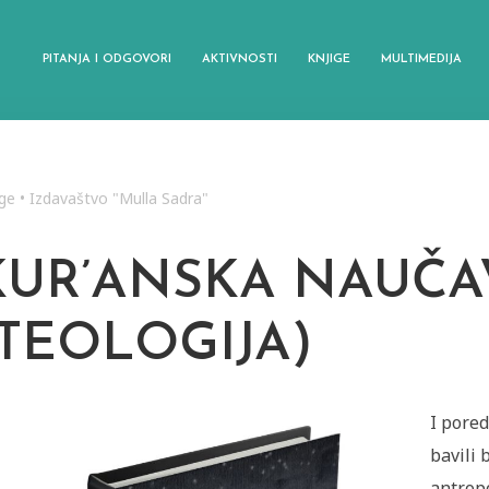
PITANJA I ODGOVORI
AKTIVNOSTI
KNJIGE
MULTIMEDIJA
ige
•
Izdavaštvo "Mulla Sadra"
KUR’ANSKA NAUČA
(TEOLOGIJA)
I pore
bavili b
antropo