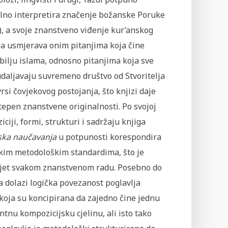
alno interpretira značenje božanske Poruke
), a svoje znanstveno viđenje kur’anskog
ja usmjerava onim pitanjima koja čine
bilju islama, odnosno pitanjima koja sve
daljavaju suvremeno društvo od Stvoritelja
vrsi čovjekovog postojanja, što knjizi daje
tepen znanstvene originalnosti. Po svojoj
ciji, formi, strukturi i sadržaju knjiga
ska naučavanja
u potpunosti korespondira
okim metodološkim standardima, što je
jet svakom znanstvenom radu. Posebno do
a dolazi logička povezanost poglavlja
koja su koncipirana da zajedno čine jednu
tnu kompozicijsku cjelinu, ali isto tako