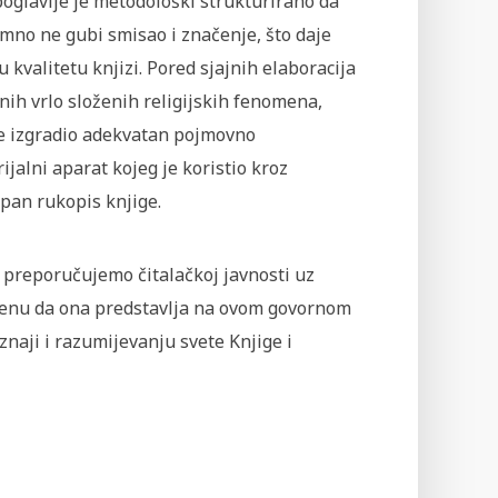
oglavlje je metodološki strukturirano da
mno ne gubi smisao i značenje, što daje
 kvalitetu knjizi. Pored sjajnih elaboracija
ih vrlo složenih religijskih fenomena,
je izgradio adekvatan pojmovno
ijalni aparat kojeg je koristio kroz
pan rukopis knjige.
 preporučujemo čitalačkoj javnosti uz
nu da ona predstavlja na ovom govornom
naji i razumijevanju svete Knjige i