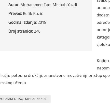
svako p
Autor:
Muhammed Taqi Misbah Yazdi
autono
Prevod:
Refik Razić
dodatnu
Godina izdanja:
2018
određen
autor 
Broj stranica:
240
kategor
cjeloku
Knjigu
napome
ručju potpuno drukčiji, znanstveno inovativniji pristup spoz
amskog učenja.
MUHAMMED TAQI MISBAH YAZDI