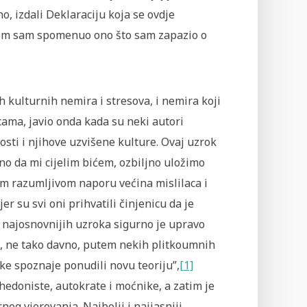
o, izdali Deklaraciju koja se ovdje
 zatim sam spomenuo ono što sam zapazio o
h kulturnih nemira i stresova, i nemira koji
icama, javio onda kada su neki autori
sti i njihove uzvišene kulture. Ovaj uzrok
dno da mi cijelim bićem, ozbiljno uložimo
m razumljivom naporu većina mislilaca i
r su svi oni prihvatili činjenicu da je
 najosnovnijih uzroka sigurno je upravo
je, ne tako davno, putem nekih plitkoumnih
ke spoznaje ponudili novu teoriju”,
[1]
edoniste, autokrate i moćnike, a zatim je
og vjerovanja. Najbolji i najjasniji