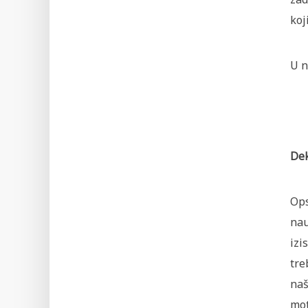
koj
U n
Dek
Ops
nau
izi
tre
naš
mot