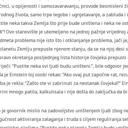
nici, u opijenosti i samozavaravanju, provode besmisleni ž
rodnog života, samo trpe tegobe i ugnjetavanje, a zabluda i is
tite neka takva Zemlja što prije bude uništena i neka ne os
di”! Ovo stanovište je utemeljeno na jednoj pažnje vrijednoj 
dmeta problema nije isto što i otklanjanje problema, jači je,
planetu Zemlju prepuste njenom stanju, da se na njoj desi s
pravo okretanja posljednjeg lista historije čovjeka prepusti
riječi: “Pustite neka svi ljudi budu uništeni.”, bile odgovor 
a je Einstein toj osobi rekao: “Ako ovaj put započne rat, rez
ba je rekla: “Zašto ste vi zabrinuti za nestanak čovjeka?” Ein
rini mnogo patila, kalkulisala i nije došla do zaključka da bi
 je govornik mislio na zadovoljstvo uništenjem ljudi zbog n
ućnost aktiviranja zalaganja i truda s ciljem reguliranja s
ovoljstvo riječima: “Pustite neka planeta Zemlja bude uništ