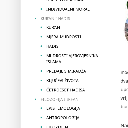
INDIVIDUALNI MORAL
KUR’AN I HADIS
KUR’AN
MJERA MUDROSTI
HADIS
MUDROSTI VJEROVJESNIKA
ISLAMA
PREDAJE S MIRADŽA
moć
KLJUČEVI ŽIVOTA
dva
upo
ČETRDESET HADISA
vri
FILOZOFIJA I IRFAN
bud
EPISTEMOLOGIJA
ANTROPOLOGIJA
Nai
FILOZOFIJA