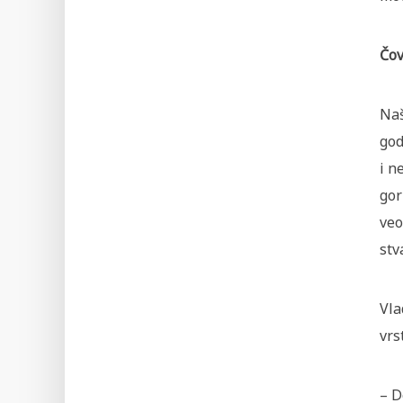
Čov
Naš
god
i n
gor
veo
stv
Vla
vrs
–
D