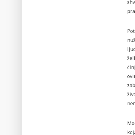
shv
pra
Pot
nuž
lju
žel
čin
ovi
zab
živ
nem
Mog
koj