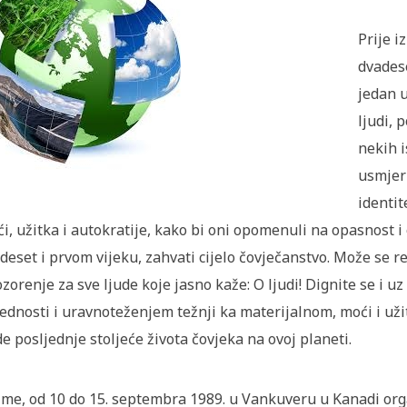
Prije i
dvadese
jedan u
ljudi, 
nekih 
usmjer
identit
i, užitka i autokratije, kako bi oni opomenuli na opasnost i 
deset i prvom vijeku, zahvati cijelo čovječanstvo. Može se re
zorenje za sve ljude koje jasno kaže: O ljudi! Dignite se i 
jednosti i uravnoteženjem težnji ka materijalnom, moći i užit
e posljednje stoljeće života čovjeka na ovoj planeti.
me, od 10 do 15. septembra 1989. u Vankuveru u Kanadi orga