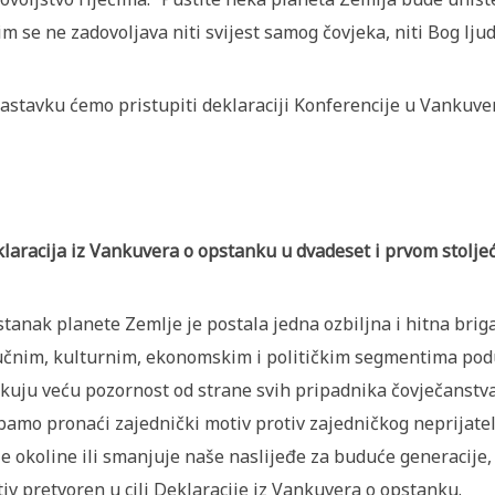
im se ne zadovoljava niti svijest samog čovjeka, niti Bog ljudi,
astavku ćemo pristupiti deklaraciji Konferencije u Vankuveru
laracija iz Vankuvera o opstanku u dvadeset i prvom stolje
tanak planete Zemlje je postala jedna ozbiljna i hitna briga.
čnim, kulturnim, ekonomskim i političkim segmentima poduz
skuju veću pozornost od strane svih pripadnika čovječanstva
bamo pronaći zajednički motiv protiv zajedničkog neprijatelj
e okoline ili smanjuje naše naslijeđe za buduće generacije, 
iv pretvoren u cilj Deklaracije iz Vankuvera o opstanku.