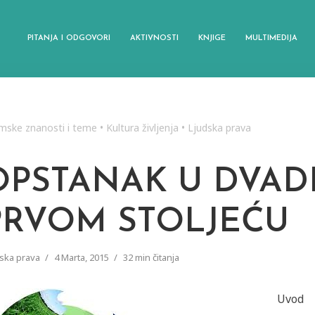
PITANJA I ODGOVORI
AKTIVNOSTI
KNJIGE
MULTIMEDIJA
amske znanosti i teme
•
Kultura življenja
•
Ljudska prava
OPSTANAK U DVADE
PRVOM STOLJEĆU
ska prava
4 Marta, 2015
32 min čitanja
Uvod