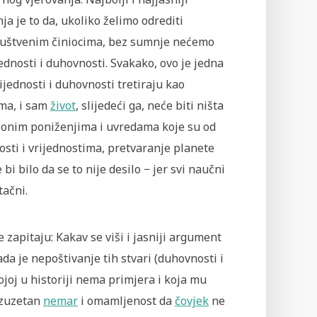
a je to da, ukoliko želimo odrediti
društvenim činiocima, bez sumnje nećemo
dnosti i duhovnosti. Svakako, ovo je jedna
ijednosti i duhovnosti tretiraju kao
ama, i sam
život
, slijedeći ga, neće biti ništa
 onim poniženjima i uvredama koje su od
sti i vrijednostima, pretvaranje planete
 bilo da se to nije desilo − jer svi naučni
tačni.
 zapitaju: Kakav se viši i jasniji argument
da je nepoštivanje tih stvari (duhovnosti i
ojoj u historiji nema primjera i koja mu
izuzetan
nemar
i omamljenost da
čovjek
ne