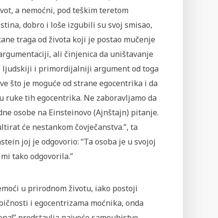
ivot, a nemoćni, pod teškim teretom
tina, dobro i loše izgubili su svoj smisao,
tane traga od života koji je postao mučenje
argumentaciji, ali činjenica da uništavanje
 ljudskiji i primordijalniji argument od toga
ve što je moguće od strane egocentrika i da
 u ruke tih egocentrika. Ne zaboravljamo da
jedne osobe na Einsteinovo (Ajnštajn) pitanje.
ultirat će nestankom čovječanstva.”, ta
stein joj je odgovorio: “Ta osoba je u svojoj
 mi tako odgovorila.”
emoći u prirodnom životu, iako postoji
ebičnosti i egocentrizama moćnika, onda
ena!” predstavlja najveće samoubistvo,