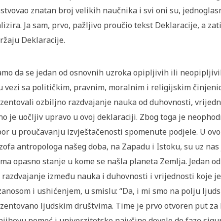
stvovao znatan broj velikih naučnika i svi oni su, jednoglasn
lizira. Ja sam, prvo, pažljivo proučio tekst Deklaracije, a
ržaju Deklaracije.
mo da se jedan od osnovnih uzroka opipljivih ili neopipljivi
u vezi sa političkim, pravnim, moralnim i religijskim činjen
zentovali ozbiljno razdvajanje nauka od duhovnosti, vrijedno
no je uočljiv upravo u ovoj deklaraciji. Zbog toga je neopho
or u proučavanju izvještačenosti spomenute podjele. U ovo
ozofa antropologa našeg doba, na Zapadu i Istoku, su uz nas je
ma opasno stanje u kome se našla planeta Zemlja. Jedan od
 razdvajanje između nauka i duhovnosti i vrijednosti koje 
zanosom i ushićenjem, u smislu: “Da, i mi smo na polju ljuds
zentovano ljudskim društvima. Time je prvo otvoren put za h
njihovu pomoć i univerzitetske naivčine dovelo do faze sigurn