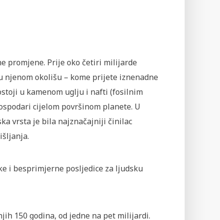
e promjene. Prije oko četiri milijarde
e u njenom okolišu – kome prijete iznenadne
stoji u kamenom uglju i nafti (fosilnim
gospodari cijelom površinom planete. U
 vrsta je bila najznačajniji činilac
šljanja.
ke i besprimjerne posljedice za ljudsku
ih 150 godina, od jedne na pet milijardi.