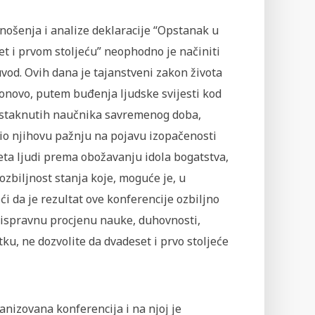
znošenja i analize deklaracije “Opstanak u
t i prvom stoljeću” neophodno je načiniti
vod. Ovih dana je tajanstveni zakon života
ponovo, putem buđenja ljudske svijesti kod
istaknutih naučnika savremenog doba,
io njihovu pažnju na pojavu izopačenosti
eta ljudi prema obožavanju idola bogatstva,
ozbiljnost stanja koje, moguće je, u
ći da je rezultat ove konferencije ozbiljno
uz ispravnu procjenu nauke, duhovnosti,
ku, ne dozvolite da dvadeset i prvo stoljeće
nizovana konferencija i na njoj je