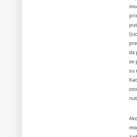
moć
pri
pus
lju
pre
da 
se 
su 
Kad
oso
nut
Ako
mog
zad