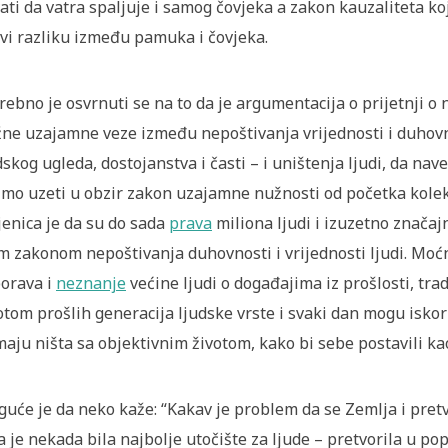
ati da vatra spaljuje i samog čovjeka a zakon kauzaliteta koj
vi razliku između pamuka i čovjeka.
rebno je osvrnuti se na to da je argumentacija o prijetnji o
ne uzajamne veze između nepoštivanja vrijednosti i duhovno
dskog ugleda, dostojanstva i časti – i uništenja ljudi, da na
imo uzeti u obzir zakon uzajamne nužnosti od početka kolekt
jenica je da su do sada
prava
miliona ljudi i izuzetno značaj
m zakonom nepoštivanja duhovnosti i vrijednosti ljudi. Moćni
orava i
neznanje
većine ljudi o događajima iz prošlosti, tra
otom prošlih generacija ljudske vrste i svaki dan mogu iskori
aju ništa sa objektivnim životom, kako bi sebe postavili kao 
uće je da neko kaže: “Kakav je problem da se Zemlja i pret
a je nekada bila najbolje utočište za ljude – pretvorila u pop