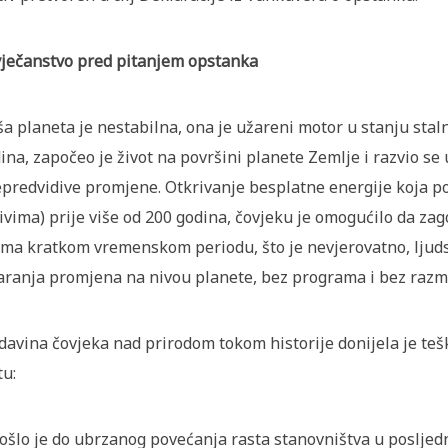
ječanstvo pred pitanjem opstanka
a planeta je nestabilna, ona je užareni motor u stanju staln
ina, započeo je život na površini planete Zemlje i razvio s
epredvidive promjene. Otkrivanje besplatne energije koja po
ivima) prije više od 200 godina, čovjeku je omogućilo da za
ma kratkom vremenskom periodu, što je nevjerovatno, ljudska
aranja promjena na nivou planete, bez programa i bez razmi
davina čovjeka nad prirodom tokom historije donijela je teš
tu:
ošlo je do ubrzanog povećanja rasta stanovništva u posljednj