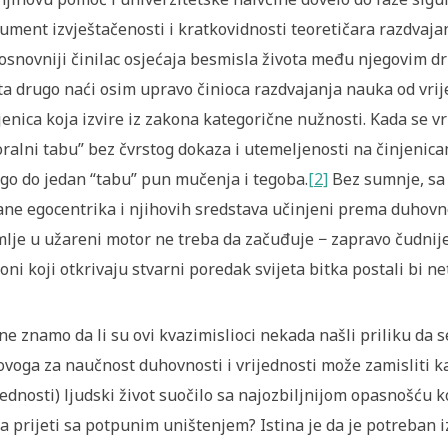
ument izvještačenosti i kratkovidnosti teoretičara razdvajanj
osnovniji činilac osjećaja besmisla života među njegovim 
ta drugo naći osim upravo činioca razdvajanja nauka od vrije
jenica koja izvire iz zakona kategorične nužnosti. Kada se vr
ralni tabu” bez čvrstog dokaza i utemeljenosti na činjenic
go do jedan “tabu” pun mučenja i tegoba.
[2]
Bez sumnje, sa
ane egocentrika i njihovih sredstava učinjeni prema duhovno
lje u užareni motor ne treba da začuđuje − zapravo čudnije bi
oni koji otkrivaju stvarni poredak svijeta bitka postali bi ne
ne znamo da li su ovi kvazimislioci nekada našli priliku da se
ovoga za naučnost duhovnosti i vrijednosti može zamisliti ka
jednosti) ljudski život suočilo sa najozbiljnijom opasnošću k
a prijeti sa potpunim uništenjem? Istina je da je potreban 