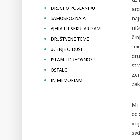
DRUGI O POSLANIKU
arg
naj
SAMOSPOZNAJA
niš
VJERA ILI SEKULARIZAM
čin
DRUŠTVENE TEME
“mo
UČENJE O DUŠI
dru
ISLAM I DUHOVNOST
str
OSTALO
Zem
IN MEMORIAM
zak
Mi 
od 
vri
sad