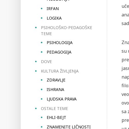
uče
IRFAN
ana
LOGIKA
sad
PSIHOLOŠKO-PEDAGOŠKE
TEME
Zna
PSIHOLOGIJA
su 
PEDAGOGIJA
pre
DOVE
jas
KULTURA ŽIVLJENJA
nap
ZDRAVLJE
fil
ISHRANA
veo
LJUDSKA PRAVA
ovo
OSTALE TEME
sa 
EHLI-BEJT
pre
ZNAMENITE LIČNOSTI
uz 