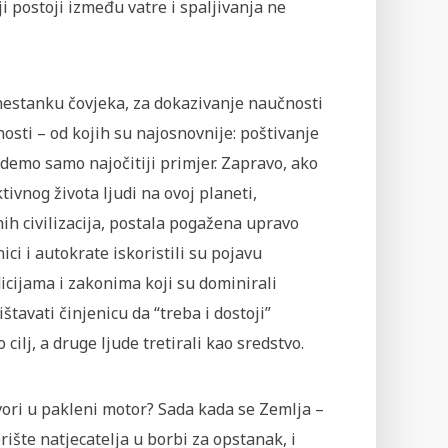
i postoji između vatre i spaljivanja ne
 nestanku čovjeka, za dokazivanje naučnosti
sti – od kojih su najosnovnije: poštivanje
vedemo samo najočitiji primjer. Zapravo, ako
ivnog života ljudi na ovoj planeti,
nih civilizacija, postala pogažena upravo
ci i autokrate iskoristili su pojavu
dicijama i zakonima koji su dominirali
štavati činjenicu da “treba i dostoji”
cilj, a druge ljude tretirali kao sredstvo.
vori u pakleni motor? Sada kada se Zemlja –
rište natjecatelja u borbi za opstanak, i