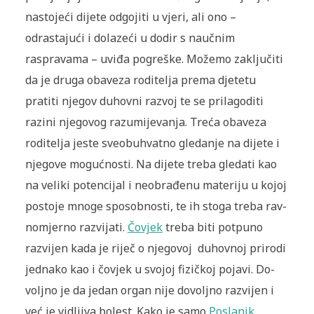
nas­tojeći dijete odgojiti u vjeri, ali ono –
odrastajući i dolazeći u dodir s nauč­nim
raspravama – uviđa pogreške. Možemo zaključiti
da je druga obaveza roditelja prema djetetu
pratiti njegov duhovni razvoj te se prilagoditi
razini njegovog razumijevanja. Treća obaveza
roditelja jeste sveobuhvatno gledanje na dijete i
nje­gove mogućnosti. Na dijete treba gledati kao
na veliki potencijal i neo­brađenu materiju u kojoj
postoje mnoge sposobnosti, te ih stoga treba rav­
nomjerno razvijati.
Čovjek
treba biti potpuno
razvijen kada je riječ o nje­govoj duhovnoj prirodi
jednako kao i čovjek u svojoj fizičkoj pojavi. Do­
voljno je da jedan organ nije dovoljno razvijen i
već je vidljiva bolest. Kako je samo
Poslanik
,