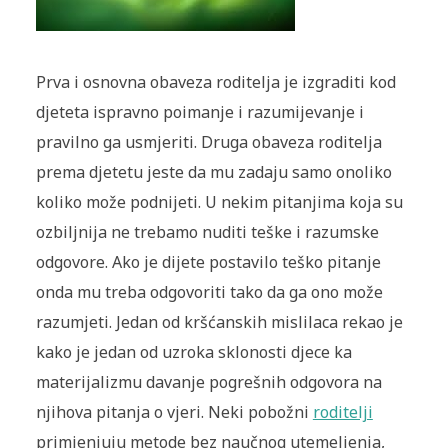
Prva i osnovna obaveza roditelja je izgraditi kod
djeteta ispravno poimanje i razumijevanje i
pravilno ga usmjeriti. Druga obaveza roditelja
prema djetetu jeste da mu zadaju samo ono­liko
koliko može podnijeti. U nekim pitanjima koja su
ozbiljnija ne tre­bamo nuditi teške i razumske
odgovore. Ako je dijete postavilo teško pi­tanje
onda mu treba odgovoriti tako da ga ono može
razumjeti. Jedan od kršćanskih mislilaca rekao je
kako je jedan od uzroka sklonosti djece ka
materijalizmu davanje pogrešnih odgovora na
njihova pitanja o vjeri. Neki pobožni
roditelji
primjenjuju metode bez naučnog utemeljenja,