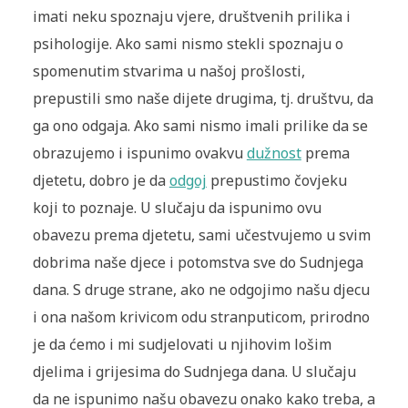
imati neku spoznaju vjere, društvenih ­prilika i
psihologije. Ako sami nismo stekli spoznaju o
spomenutim stvarima u našoj prošlosti,
prepustili smo naše dijete drugima, tj. društvu, da
ga ono odgaja. Ako sami nismo imali prilike da se
obrazujemo i is­punimo ovakvu
dužnost
prema
djetetu, dobro je da
odgoj
prepustimo čovjeku
koji to poznaje. U slučaju da ispunimo ovu
obavezu prema d­jetetu, sami učestvujemo u svim
dobrima naše djece i potomstva sve do Sudnjega
dana. S druge strane, ako ne odgojimo našu djecu
i ona našom krivicom odu stranputicom, prirodno
je da ćemo i mi sudjelovati u nji­hovim lošim
djelima i grijesima do Sudnjega dana. U slučaju
da ne ispunimo našu obavezu onako kako treba, a