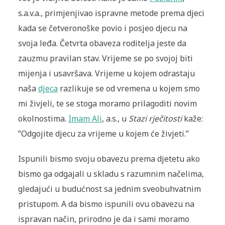
s.a.v.a., primjenjivao ispravne metode prema djeci
kada se četveronoške povio i posjeo djecu na
svoja leđa. Četvrta obaveza roditelja jeste da
zauzmu pravilan stav. Vrijeme se po svojoj biti
mijenja i usavršava. Vrijeme u kojem odrastaju
naša
djeca
razlikuje se od vremena u kojem smo
mi živjeli, te se stoga moramo pri­lagoditi novim
okolnostima.
Imam Ali
, a.s., u
Stazi rječitosti
kaže:
”Odgo­jite djecu za vrijeme u ko­jem će živjeti.”
Ispunili bismo svoju obavezu prema djetetu ako
bismo ga odgajali u skladu s razumnim načelima,
gledajući u budućnost sa jednim sveobuhvatnim
pristupom. A da bismo ispunili ovu obavezu na
ispravan način, prirodno je da i sami moramo