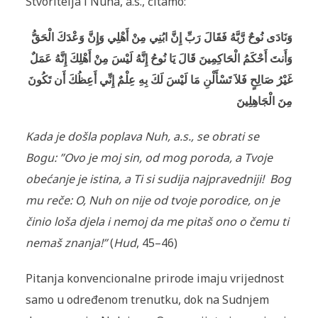
Stvoritelja i Nuha, a.s., či­tamo:
وَنَادَى نُوحٌ رَّبَّهُ فَقَالَ رَبِّ إِنَّ ابُنِي مِنْ أَهْلِي وَإِنَّ وَعْدَكَ الْحَقُّ
وَأَنتَ أَحْكَمُ الْحَاكِمِينَ قَالَ يَا نُوحُ إِنَّهُ لَيْسَ مِنْ أَهْلِكَ إِنَّهُ عَمَلٌ
غَيْرُ صَالِحٍ فَلاَ تَسْأَلْنِ مَا لَيْسَ لَكَ بِهِ عِلْمٌ إِنِّي أَعِظُكَ أَن تَكُونَ
مِنَ الْجَاهِلِينَ
Kada je došla poplava Nuh, a.s., se obrati se
Bogu: ”Ovo je moj sin, od mog poroda, a Tvoje
obećanje je istina, a Ti si sudija najpravedniji! Bog
mu reče: O, Nuh on nije od tvoje porodice, on je
činio loša djela i nemoj da me pitaš ono o čemu ti
nemaš znanja!”
(
Hud
, 45–46)
Pitanja konvencionalne prirode imaju vrijednost
samo u određenom trenutku, dok na Sudnjem