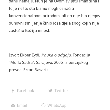
danu nemaju. Nuh je na Ovom svijetu imao sina i
to je nešto šta bismo mogli označiti
konvencionalnom prirodom, ali on nije bio njegov
duhovni sin, jer je činio loša djela zbog kojih nije
zaslužio Božiju milost.
Izvor: Ekber Eydi,
Pouka o odgoju
, Fondacija
“Mulla Sadra”, Sarajevo, 2006., s perzijskog
preveo: Ertan Basarik
Facebook
Twitter
Email
WhatsApp