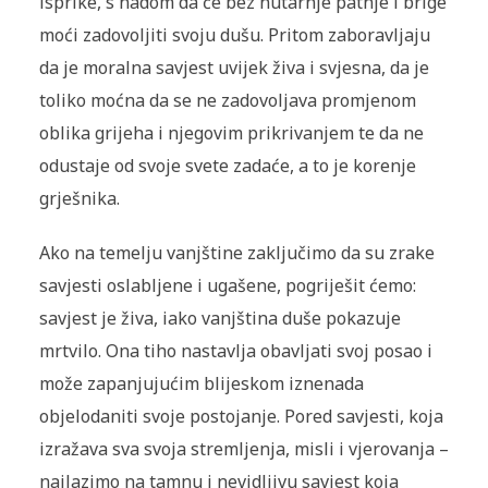
isprike, s nadom da će bez nutarnje patnje i brige
moći zadovoljiti svoju dušu. Pritom zaboravljaju
da je moralna savjest uvijek živa i svjesna, da je
toliko moćna da se ne zadovoljava promjenom
oblika grijeha i njegovim prikrivanjem te da ne
odustaje od svoje svete zadaće, a to je korenje
grješnika.
Ako na temelju vanjštine zaključimo da su zrake
savjesti oslabljene i ugašene, pogriješit ćemo:
savjest je živa, iako vanjština duše pokazuje
mrtvilo. Ona tiho nastavlja obavljati svoj posao i
može zapanjujućim blijeskom iznenada
objelodaniti svoje postojanje. Pored savjesti, koja
izražava sva svoja stremljenja, misli i vjerovanja –
nailazimo na tamnu i nevidljivu savjest koja