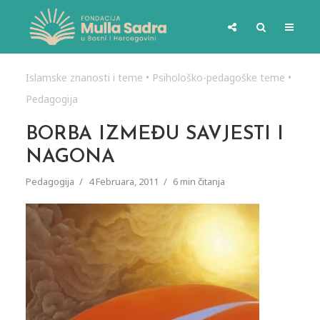
Islamske znanosti i teme
•
Psihološko-pedagoške teme
•
Pedagogija
BORBA IZMEĐU SAVJESTI I
NAGONA
Pedagogija
4 Februara, 2011
6 min čitanja