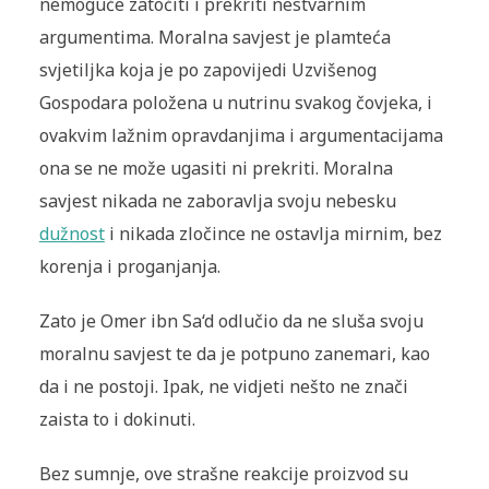
nemoguće zatočiti i prekriti nestvarnim
argumentima. Moralna savjest je plamteća
svjetiljka koja je po zapovijedi Uzvišenog
Gospodara položena u nutrinu svakog čovjeka, i
ovakvim lažnim opravdanjima i argumentacijama
ona se ne može ugasiti ni prekriti. Moralna
savjest nikada ne zaboravlja svoju nebesku
dužnost
i nikada zločince ne ostavlja mirnim, bez
korenja i proganjanja.
Zato je Omer ibn Sa‘d odlučio da ne sluša svoju
moralnu savjest te da je potpuno zanemari, kao
da i ne postoji. Ipak, ne vidjeti nešto ne znači
zaista to i dokinuti.
Bez sumnje, ove strašne reakcije proizvod su