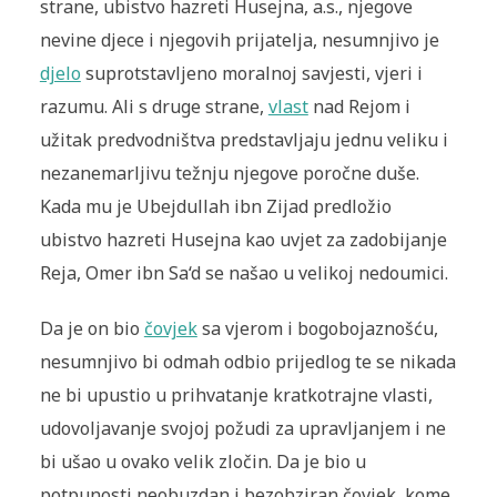
strane, ubistvo hazreti Husejna, a.s., njegove
nevine djece i njegovih prijatelja, nesumnjivo je
djelo
suprotstavljeno moralnoj savjesti, vjeri i
razumu. Ali s druge strane,
vlast
nad Rejom i
užitak predvodništva predstavljaju jednu veliku i
nezanemarljivu težnju njegove poročne duše.
Kada mu je Ubejdullah ibn Zijad predložio
ubistvo hazreti Husejna kao uvjet za zadobijanje
Reja, Omer ibn Sa‘d se našao u velikoj nedoumici.
Da je on bio
čovjek
sa vjerom i bogobojaznošću,
nesumnjivo bi odmah odbio prijedlog te se nikada
ne bi upustio u prihvatanje kratkotrajne vlasti,
udovoljavanje svojoj požudi za upravljanjem i ne
bi ušao u ovako velik zločin. Da je bio u
potpunosti neobuzdan i bezobziran čovjek, kome