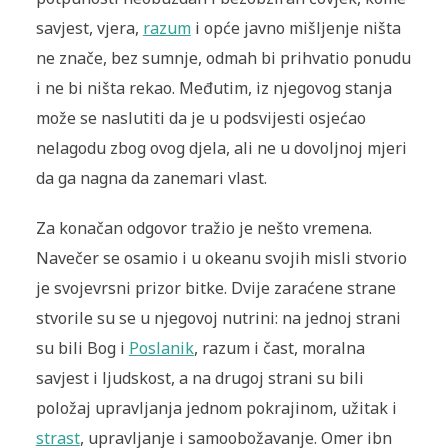
savjest, vjera,
razum
i opće javno mišljenje ništa
ne znače, bez sumnje, odmah bi prihvatio ponudu
i ne bi ništa rekao. Međutim, iz njegovog stanja
može se naslutiti da je u podsvijesti osjećao
nelagodu zbog ovog djela, ali ne u dovoljnoj mjeri
da ga nagna da zanemari vlast.
Za konačan odgovor tražio je nešto vremena.
Navečer se osamio i u okeanu svojih misli stvorio
je svojevrsni prizor bitke. Dvije zaraćene strane
stvorile su se u njegovoj nutrini: na jednoj strani
su bili Bog i
Poslanik
, razum i čast, moralna
savjest i ljudskost, a na drugoj strani su bili
položaj upravljanja jednom pokrajinom, užitak i
strast
, upravljanje i samoobožavanje. Omer ibn