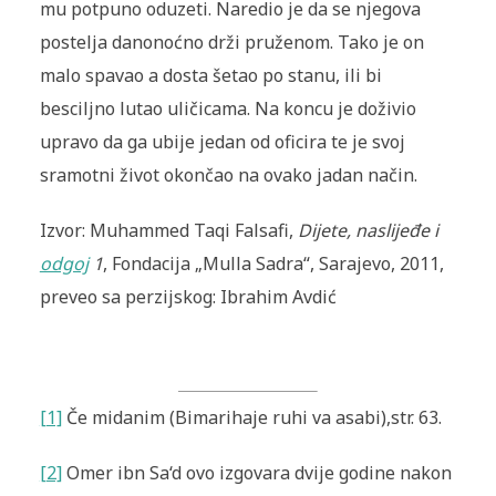
mu potpuno oduzeti. Naredio je da se njegova
postelja danonoćno drži pruženom. Tako je on
malo spavao a dosta šetao po stanu, ili bi
besciljno lutao uličicama. Na koncu je doživio
upravo da ga ubije jedan od oficira te je svoj
sramotni život okončao na ovako jadan način.
Izvor: Muhammed Taqi Falsafi,
Dijete, naslijeđe i
odgoj
1
, Fondacija „Mulla Sadra“, Sarajevo, 2011,
preveo sa perzijskog: Ibrahim Avdić
[1]
Če midanim (Bimarihaje ruhi va asabi
),
str. 63.
[2]
Omer ibn Sa‘d ovo izgovara dvije godine nakon