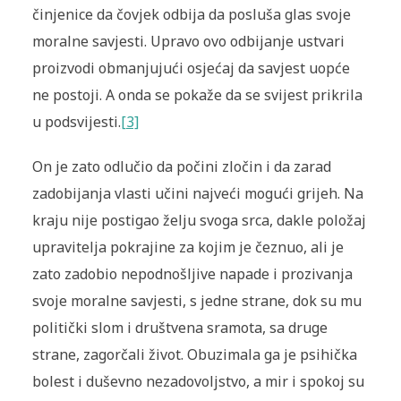
činjenice da čovjek odbija da posluša glas svoje
moralne savjesti. Upravo ovo odbijanje ustvari
proizvodi obmanjujući osjećaj da savjest uopće
ne postoji. A onda se pokaže da se svijest prikrila
u podsvijesti.
[3]
On je zato odlučio da počini zločin i da zarad
zadobijanja vlasti učini najveći mogući grijeh. Na
kraju nije postigao želju svoga srca, dakle položaj
upravitelja pokrajine za kojim je čeznuo, ali je
zato zadobio nepodnošljive napade i prozivanja
svoje moralne savjesti, s jedne strane, dok su mu
politički slom i društvena sramota, sa druge
strane, zagorčali život. Obuzimala ga je psihička
bolest i duševno nezadovoljstvo, a mir i spokoj su