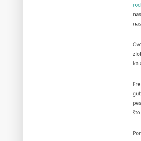
rod
nas
nas
Ovd
zlo
ka 
Fre
gub
pes
što
Pom