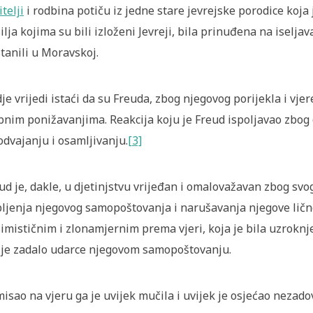
itelji
i rodbina potiču iz jedne stare jevrejske porodice koja 
ilja kojima su bili izloženi Jevreji, bila prinuđena na iseljav
tanili u Moravskoj.
je vrijedi istaći da su Freuda, zbog njegovog porijekla i vjer
bnim ponižavanjima. Reakcija koju je Freud ispoljavao zbog o
odvajanju i osamljivanju.
[3]
ud je, dakle, u djetinjstvu vrijeđan i omalovažavan zbog svog
ljenja njegovog samopoštovanja i narušavanja njegove ličn
imističnim i zlonamjernim prema vjeri, koja je bila uzrok
nj
 je zadalo udarce njegovom samopoštovanju.
isao na vjeru ga je uvijek mučila i uvijek je osjećao nezadov