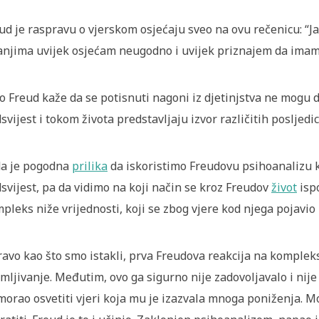
ud je raspravu o vjerskom osjećaju sveo na ovu rečenicu: “J
anjima uvijek osjećam neugodno i uvijek priznajem da imam 
o Freud kaže da se potisnuti nagoni iz djetinjstva ne mogu do
svijest i tokom života predstavljaju izvor različitih posljedic
a je pogodna
prilika
da iskoristimo Freudovu psihoanalizu ka
svijest, pa da vidimo na koji način se kroz Freudov
život
ispo
pleks niže vrijednosti, koji se zbog vjere kod njega pojavio 
avo kao što smo istakli, prva Freudova reakcija na kompleks n
mljivanje. Međutim, ovo ga sigurno nije zadovoljavalo i nij
morao osvetiti vjeri koja mu je izazvala mnoga poniženja. M