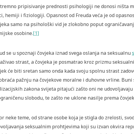
tremno pripisivanje prednosti psihologiji ne donosi ništa m
ici, hemiji i fiziologiji. Opasnost od Freuda veća je od opas
jeka samo na psihološki vid je zlokobno poput ograničavanja 
ijske osobine.
[1]
ud se u spoznaji čovjeka iznad svega oslanja na seksualnu
raživao strast, a čovjeka je posmatrao kroz prizmu seksualn
jek će biti sretan samo onda kada svoju spolnu strast zadov
obraća pažnju na čovjekove moralne i duhovne vrline. Buni 
ilizacijskih zakona svijeta pitajući zašto oni ne udovoljavaj
graničenu slobodu, te zašto ne uklone nasilje prema čovjek
or neke teme, od strane osobe koja je stigla do zrelosti, svod
voljavanja seksualnim prohtjevima koji su izvan okvira rep