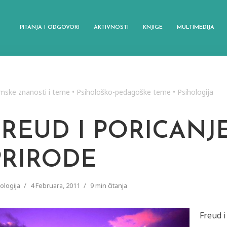
PITANJA I ODGOVORI
AKTIVNOSTI
KNJIGE
MULTIMEDIJA
amske znanosti i teme
•
Psihološko-pedagoške teme
•
Psihologija
FREUD I PORICANJ
PRIRODE
ologija
4 Februara, 2011
9 min čitanja
Freud i