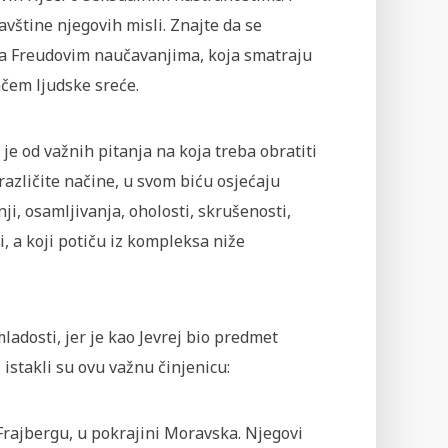
avštine njegovih misli. Znajte da se
ja Freudovim naučavanjima, koja smatraju
čem ljudske sreće.
je od važnih pitanja na koja treba obratiti
azličite načine, u svom biću osjećaju
nji, osamljivanja, oholosti, skrušenosti,
i, a koji potiču iz kompleksa niže
ladosti, jer je kao Jevrej bio predmet
i istakli su ovu važnu činjenicu:
rajbergu, u pokrajini Moravska. Njegovi