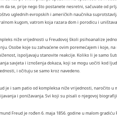
im da se, prije nego što postanete nesretni, sačuvate od prlj
štvo uglednih evropskih i američkih naučnika suprotstavl
alnom kugom, vatrom koja razara dom i porodicu i uništava
pleks niže vrijednosti u Freudovoj školi psihoanalize jedno 
nju. Osobe koje su zahvaćene ovim poremećajem i koje, na r
iženost, ispoljavaju stanovite reakcije. Koliko li je samo šut
anja savjeta i iznošenja dokaza, koji se mogu uočiti kod ljud
jednosti, i očituju se samo kroz navedeno.
ud je i sam patio od kompleksa niže vrijednosti, naročito u m
ijavanja i ponižavanja. Svi koji su pisali o njegovoj biografij
mund Freud je rođen 6. maja 1856. godine u malom gradiću F