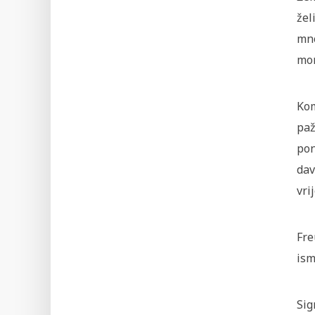
žel
mno
mor
Kom
paž
pon
dav
vri
Fre
ism
Sig