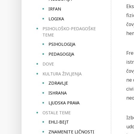
Eks
IRFAN
fiz
LOGIKA
čov
PSIHOLOŠKO-PEDAGOŠKE
hem
TEME
PSIHOLOGIJA
Fre
PEDAGOGIJA
ist
DOVE
čov
KULTURA ŽIVLJENJA
ne 
ZDRAVLJE
civ
ISHRANA
neo
LJUDSKA PRAVA
OSTALE TEME
Izb
EHLI-BEJT
udo
ZNAMENITE LIČNOSTI