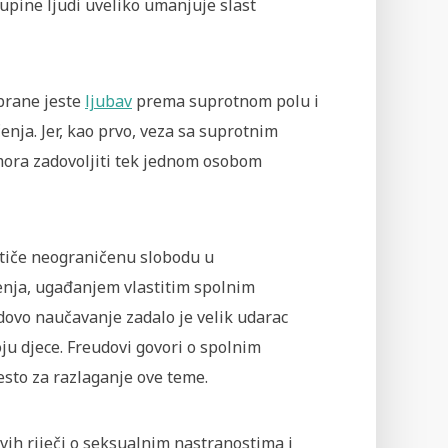
upine ljudi uveliko umanjuje slast
abrane jeste
ljubav
prema suprotnom polu i
enja. Jer, kao prvo, veza sa suprotnim
mora zadovoljiti tek jednom osobom
stiče neograničenu slobodu u
jenja, ugađanjem vlastitim spolnim
dovo naučavanje zadalo je velik udarac
ju djece. Freudovi govori o spolnim
esto za razlaganje ove teme.
ih riječi o seksualnim nastranostima i