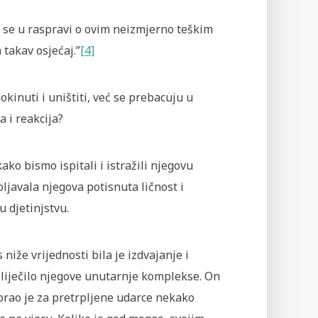
a se u raspravi o ovim neizmjerno teškim
takav osjećaj.”
[4]
kinuti i uništiti, već se prebacuju u
a i reakcija?
ko bismo ispitali i istražili njegovu
ljavala njegova potisnuta ličnost i
u djetinjstvu.
iže vrijednosti bila je izdvajanje i
e liječilo njegove unutarnje komplekse. On
orao je za pretrpljene udarce nekako