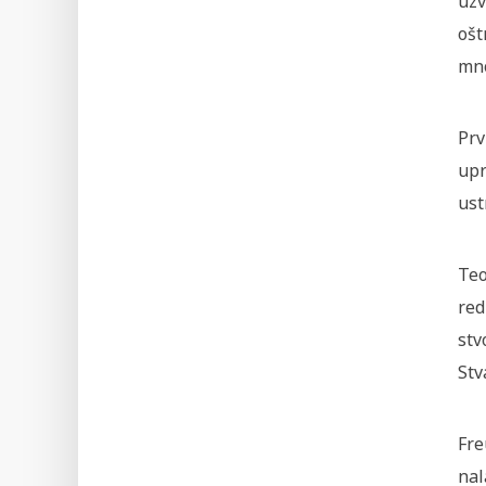
uzv
ošt
mno
Prv
upr
ust
Teo
red
stv
Stv
Fre
nal