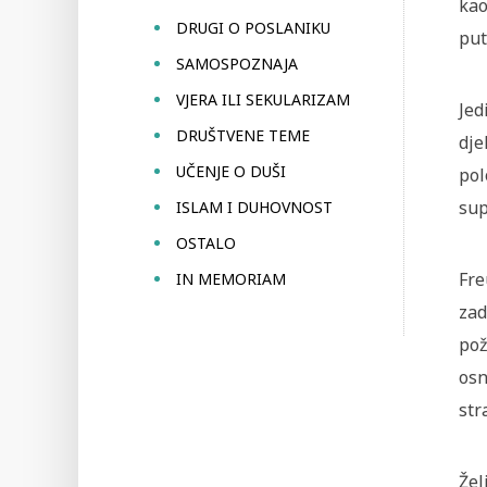
kao
DRUGI O POSLANIKU
put
SAMOSPOZNAJA
VJERA ILI SEKULARIZAM
Jed
DRUŠTVENE TEME
dje
UČENJE O DUŠI
pol
sup
ISLAM I DUHOVNOST
OSTALO
Fre
IN MEMORIAM
zad
pož
osn
str
Žel