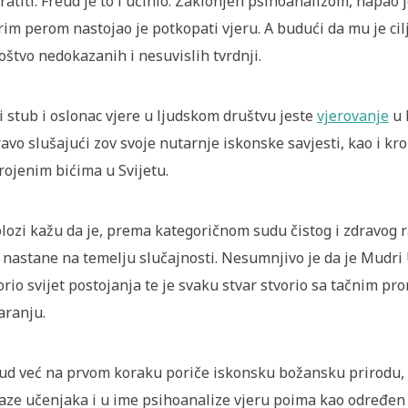
ratiti. Freud je to i učinio. Zaklonjen psihoanalizom, napao 
rim perom nastojao je potkopati vjeru. A budući da mu je cilj 
štvo nedokazanih i nesuvislih tvrdnji.
i stub i oslonac vjere u ljudskom društvu jeste
vjerovanje
u 
avo slušajući zov svoje nutarnje iskonske savjesti, kao i kro
rojenim bićima u Svijetu.
lozi kažu da je, prema kategoričnom sudu čistog i zdravog
 nastane na temelju slučajnosti. Nesumnjivo je da je Mudri U
orio svijet postojanja te je svaku stvar stvorio sa tačnim p
aranju.
ud već na prvom koraku poriče iskonsku božansku prirodu
aze učenjaka i u ime psihoanalize vjeru poima kao određen b