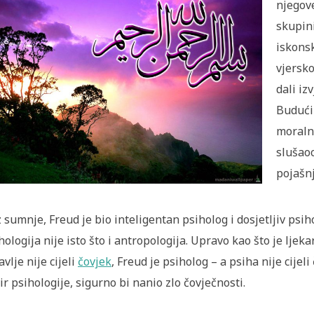
njegove
skupini
iskons
vjersko
dali iz
Budući 
moralno
slušao
pojašnj
 sumnje, Freud je bio inteligentan psiholog i dosjetljiv psiho
hologija nije isto što i antropologija. Upravo kao što je ljek
avlje nije cijeli
čovjek
, Freud je psiholog – a psiha nije cijel
ir psihologije, sigurno bi nanio zlo čovječnosti.