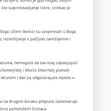
je na vjeru. Koliko je god mogao, svojim
bio suprotstavljanje istini, izrekao je
Boga. Učeni teolozi su uzvjerovali u Boga
z razmišljanje o pažljivo zamišljenim i
 razuma, nemoguće da sav ovaj zapanjujući
temeljitelj i Moćni Stvoritelj planski
roračunom i dao joj odgovarajuće mjesto u
, a na drugom koraku potpuno zanemaruje
roj psiholoških činilaca.