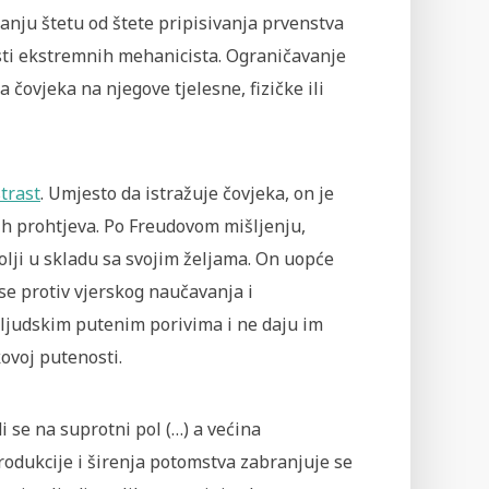
anju štetu od štete pripisivanja prvenstva
nosti ekstremnih mehanicista. Ograničavanje
čovjeka na njegove tjelesne, fizičke ili
strast
. Umjesto da istražuje čovjeka, on je
ih prohtjeva. Po Freudovom mišljenju,
olji u skladu sa svojim željama. On uopće
se protiv vjerskog naučavanja i
u ljudskim putenim porivima i ne daju im
ovoj putenosti.
i se na suprotni pol (…) a većina
rodukcije i širenja potomstva zabranjuje se