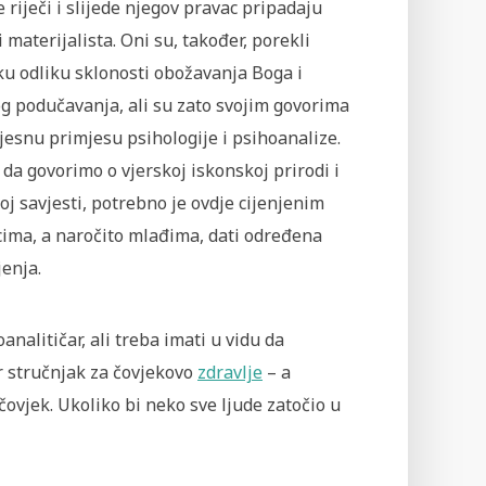
 riječi i slijede njegov pravac pripadaju
 materijalista. Oni su, također, porekli
ku odliku sklonosti obožavanja Boga i
g podučavanja, ali su zato svojim govorima
vjesnu primjesu psihologije i psihoanalize.
da govorimo o vjerskoj iskonskoj prirodi i
j savjesti, potrebno je ovdje cijenjenim
cima, a naročito mlađima, dati određena
enja.
analitičar, ali treba imati u vidu da
ar stručnjak za čovjekovo
zdravlje
– a
i čovjek. Ukoliko bi neko sve ljude zatočio u