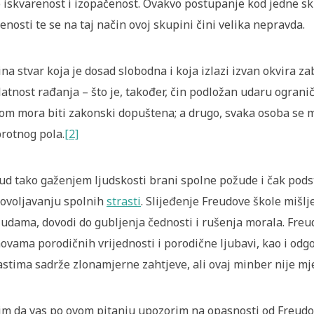
 iskvarenost i izopačenost. Ovakvo postupanje kod jedne sk
enosti te se na taj način ovoj skupini čini velika nepravda.
ina stvar koja je dosad slobodna i koja izlazi izvan okvira z
latnost rađanja – što je, također, čin podložan udaru ogranič
om mora biti zakonski dopuštena; a drugo, svaka osoba se 
rotnog pola.
[2]
ud tako gaženjem ljudskosti brani spolne požude i čak pod
ovoljavanju spolnih
strasti
. Slijeđenje Freudove škole mišl
udama, dovodi do gubljenja čednosti i rušenja morala. Freu
ovama porodičnih vrijednosti i porodične ljubavi, kao i odgo
astima sadrže zlonamjerne zahtjeve, ali ovaj minber nije mj
im da vas po ovom pitanju upozorim na opasnosti od Freudov