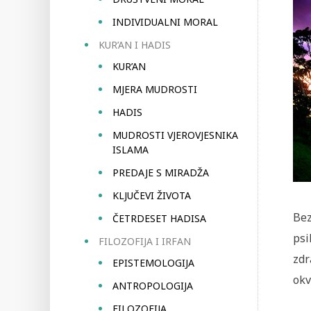
INDIVIDUALNI MORAL
KUR’AN I HADIS
KUR’AN
MJERA MUDROSTI
HADIS
MUDROSTI VJEROVJESNIKA
ISLAMA
PREDAJE S MIRADŽA
KLJUČEVI ŽIVOTA
Bez
ČETRDESET HADISA
psi
FILOZOFIJA I IRFAN
zdr
EPISTEMOLOGIJA
okv
ANTROPOLOGIJA
FILOZOFIJA