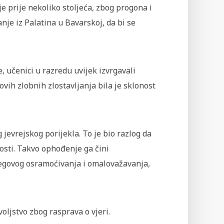
je prije nekoliko stoljeća, zbog progona i
anje iz Palatina u Bavarskoj, da bi se
e, učenici u razredu uvijek izvrgavali
vih zlobnih zlostavljanja bila je sklonost
 jevrejskog porijekla. To je bio razlog da
osti. Takvo ophođenje ga čini
egovog osramoćivanja i omalovažavanja,
oljstvo zbog rasprava o vjeri.