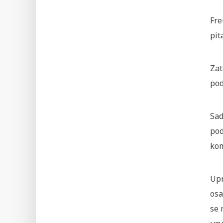
Fre
pit
Zat
pod
Sad
pod
kom
Upr
osa
se 