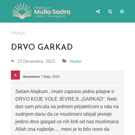
Pitanja
DRVO GARKAD
23 Decembra, 2021
Hadisi
Anonimno
7 Maja, 2018
Selam Alejkum , imam zapravo jedno pitajne o
DRVO KOJE VOLE JEVREJI: „GARKAD“. Neki
dan sam pricala sa jednom prijatelicom o ratu na
sudnjem danu da ce muslimani ubijati jevreje
jedino drvo gargad ce nih kriti od nas muslimana
Allah zna najbolje…. meni je to bilo novo da