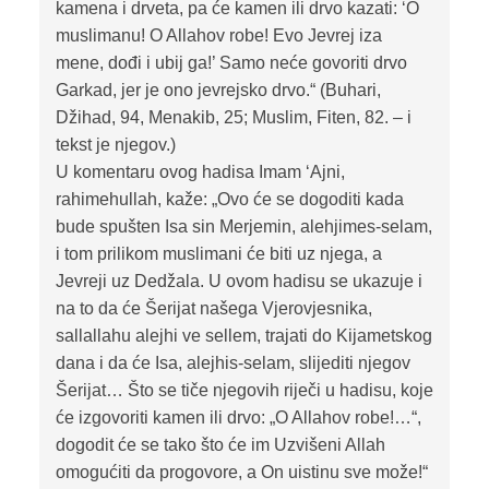
kamena i drveta, pa će kamen ili drvo kazati: ‘O
muslimanu! O Allahov robe! Evo Jevrej iza
mene, dođi i ubij ga!’ Samo neće govoriti drvo
Garkad, jer je ono jevrejsko drvo.“ (Buhari,
Džihad, 94, Menakib, 25; Muslim, Fiten, 82. – i
tekst je njegov.)
U komentaru ovog hadisa Imam ‘Ajni,
rahimehullah, kaže: „Ovo će se dogoditi kada
bude spušten Isa sin Merjemin, alehjimes-selam,
i tom prilikom muslimani će biti uz njega, a
Jevreji uz Dedžala. U ovom hadisu se ukazuje i
na to da će Šerijat našega Vjerovjesnika,
sallallahu alejhi ve sellem, trajati do Kijametskog
dana i da će Isa, alejhis-selam, slijediti njegov
Šerijat… Što se tiče njegovih riječi u hadisu, koje
će izgovoriti kamen ili drvo: „O Allahov robe!…“,
dogodit će se tako što će im Uzvišeni Allah
omogućiti da progovore, a On uistinu sve može!“