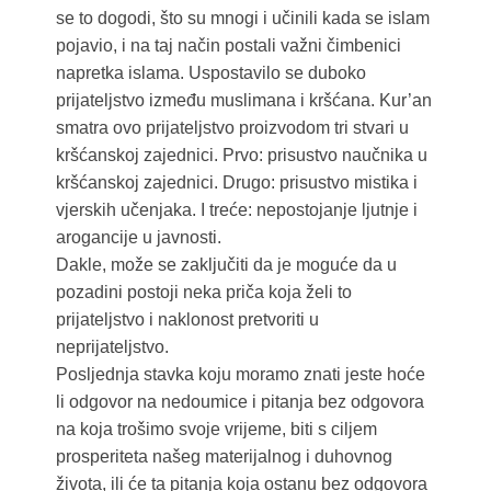
se to dogodi, što su mnogi i učinili kada se islam
pojavio, i na taj način postali važni čimbenici
napretka islama. Uspostavilo se duboko
prijateljstvo između muslimana i kršćana. Kur’an
smatra ovo prijateljstvo proizvodom tri stvari u
kršćanskoj zajednici. Prvo: prisustvo naučnika u
kršćanskoj zajednici. Drugo: prisustvo mistika i
vjerskih učenjaka. I treće: nepostojanje ljutnje i
arogancije u javnosti.
Dakle, može se zaključiti da je moguće da u
pozadini postoji neka priča koja želi to
prijateljstvo i naklonost pretvoriti u
neprijateljstvo.
Posljednja stavka koju moramo znati jeste hoće
li odgovor na nedoumice i pitanja bez odgovora
na koja trošimo svoje vrijeme, biti s ciljem
prosperiteta našeg materijalnog i duhovnog
života, ili će ta pitanja koja ostanu bez odgovora