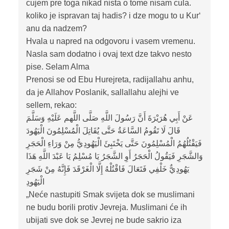
cujem pre toga nikad nista o tome nisam cula.
koliko je ispravan taj hadis? i dze mogu to u Kur‘
anu da nadzem?
Hvala u napred na odgovoru i vasem vremenu.
Nasla sam dodatno i ovaj text dze takvo nesto
pise. Selam Alma
Prenosi se od Ebu Hurejreta, radijallahu anhu,
da je Allahov Poslanik, sallallahu alejhi ve
sellem, rekao:
عَنْ أَبِي هُرَيْرَةَ أَنَّ رَسُولَ اللَّهِ صَلَّى اللَّهم عَلَيْهِ وَسَلَّمَ
قَالَ لَا تَقُومُ السَّاعَةُ حَتَّى يُقَاتِلَ الْمُسْلِمُونَ الْيَهُودَ
فَيَقْتُلُهُمُ الْمُسْلِمُونَ حَتَّى يَخْتَبِئَ الْيَهُودِيُّ مِنْ وَرَاءِ الْحَجَرِ
وَالشَّجَرِ فَيَقُولُ الْحَجَرُ أَوِ الشَّجَرُ يَا مُسْلِمُ يَا عَبْدَ اللَّهِ هَذَا
يَهُودِيٌّ خَلْفِي فَتَعَالَ فَاقْتُلْهُ إِلَّا الْغَرْقَدَ فَإِنَّهُ مِنْ شَجَرِ
الْيَهُودِ
„Neće nastupiti Smak svijeta dok se muslimani
ne budu borili protiv Jevreja. Muslimani će ih
ubijati sve dok se Jevrej ne bude sakrio iza