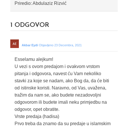
Priredio: Abdulaziz Rizvić
1
ODGOVOR
Akbar Eydi
Objavljeno 23 Decembra, 2021
Esselamu alejkum!
U vezi s ovom predajom i ovakvom vrstom
pitanja i odgovora, navest ću Vam nekoliko
stavki za koje se nadam, ako Bog da, da će biti
od istinske koristi. Naravno, od Vas, uvažena,
tražim da nam se, ako budete nezadovoljni
odgovorom ili budete imali neku primjedbu na
odgovor, opet obratite.
Vrste predaja (hadisa)
Prvo treba da znamo da su predaje u islamskim