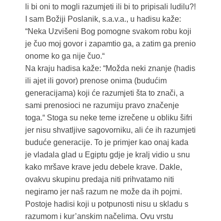
li bi oni to mogli razumjeti ili bi to pripisali ludilu?!
I sam Božiji Poslanik, s.a.v.a., u hadisu kaže:
“Neka Uzvišeni Bog pomogne svakom robu koji
je čuo moj govor i zapamtio ga, a zatim ga prenio
onome ko ga nije čuo.“
Na kraju hadisa kaže: “Možda neki znanje (hadis
ili ajet ili govor) prenose onima (budućim
generacijama) koji će razumjeti šta to znači, a
sami prenosioci ne razumiju pravo značenje
toga.“ Stoga su neke teme izrečene u obliku šifri
jer nisu shvatljive sagovorniku, ali će ih razumjeti
buduće generacije. To je primjer kao onaj kada
je vladala glad u Egiptu gdje je kralj vidio u snu
kako mršave krave jedu debele krave. Dakle,
ovakvu skupinu predaja niti prihvatamo niti
negiramo jer naš razum ne može da ih pojmi.
Postoje hadisi koji u potpunosti nisu u skladu s
razumom i kur’anskim načelima. Ovu vrstu