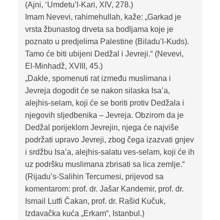
(Ajni, ‘Umdetu’l-Kari, XIV, 278.)
Imam Nevevi, rahimehullah, kaže: „Garkad je
vrsta žbunastog drveta sa bodljama koje je
poznato u predjelima Palestine (Biladu’l-Kuds).
Tamo će biti ubijeni Dedžal i Jevreji.“ (Nevevi,
El-Minhadž, XVIII, 45.)
„Dakle, spomenuti rat između muslimana i
Jevreja dogodit će se nakon silaska Isa’a,
alejhis-selam, koji će se boriti protiv Dedžala i
njegovih sljedbenika – Jevreja. Obzirom da je
Dedžal porijeklom Jevrejin, njega će najviše
podržati upravo Jevreji, zbog čega izazvati gnjev
i srdžbu Isa’a, alejhis-salatu ves-selam, koji će ih
uz podršku muslimana zbrisati sa lica zemlje.“
(Rijadu’s-Salihin Tercumesi, prijevod sa
komentarom: prof. dr. Jašar Kandemir, prof. dr.
Ismail Lutfi Čakan, prof. dr. Rašid Kučuk,
Izdavačka kuća „Erkam“, Istanbul.)