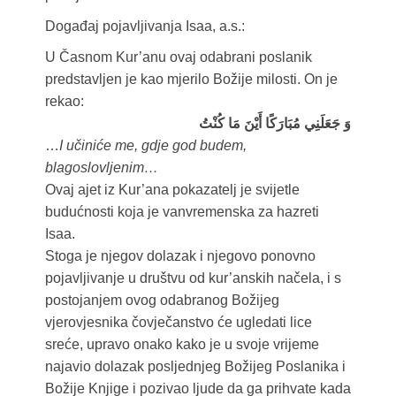
Događaj pojavljivanja Isaa, a.s.:
U Časnom Kur’anu ovaj odabrani poslanik
predstavljen je kao mjerilo Božije milosti. On je
rekao:
وَ جَعَلَنِي مُبَارَكًا أَيْنَ مَا كُنْتُ
…
I učiniće me, gdje god budem,
blagoslovljenim…
Ovaj ajet iz Kur’ana pokazatelj je svijetle
budućnosti koja je vanvremenska za hazreti
Isaa.
Stoga je njegov dolazak i njegovo ponovno
pojavljivanje u društvu od kur’anskih načela, i s
postojanjem ovog odabranog Božijeg
vjerovjesnika čovječanstvo će ugledati lice
sreće, upravo onako kako je u svoje vrijeme
najavio dolazak posljednjeg Božijeg Poslanika i
Božije Knjige i pozivao ljude da ga prihvate kada