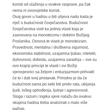
koristi od ulaženja u ovakve rasprave, pa čak
nema ni ovosvjetske koristi.
Ovaj govor u hadisu u biti ulijeva nadu kada je
riječ o budućnosti čovječanstva. Budućnost
čovječanstva vodi ka jednoj vlasti koja je
zasnovana na monoteizmu i doktrini Božijeg
Poslanika. Osnova te vlasti je monoteizam.
Pravednost, mentalna i društvena sigurnost,
ekonomska stabilnost, uzajamna ljubav, intelekt,
duhovnost, dobrota, uzajamna saradnja – sve su
ovo krajnji principi te vlasti i svi Božiji
vjerovjesnici sa željom i entuzijazmom prihvatit
će to i dati svoj pristanak. Prirodno je da će
budućnost sama po sebi biti protiv rata, ubijanja
ljudi, lošeg ophođenja, ljutnje i agresivnosti.
Stoga i razum i logika vjere nalažu da ovakvu
skupina hadisa treba analizirati s malo više
pažnje.