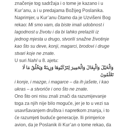
značenje tog sadržaja i o tome je kazano i u
Kur’anu, a i u predajama Božijeg Poslanika.
Naprimjer, u Kur’anu čitamo da je Uzvišeni Bog
rekao:
Mi smo vam, da biste imali udobnost i
lagodnost u životu i da bi lahko prelazili iz
jednog mjesta u drugo, stvorili snažne životinje
kao što su deve, konji, magarci, brodovi i druge
stvari koje ne znate.
U suri
Nahl
u 8. ajetu:
وَالْخَيْلَ وَالْبِغَالَ وَالْحَمِيرَ لِتَرْكَبُوهَا وَزِينَةً وَيَخْلُقُ مَا لَا
تَعْلَمُونَ
i konje, i mazge, i magarce – da ih jašete, i kao
ukras – a stvoriće i ono što ne znate.
Ono što oni nisu znali znači da razumijevanje
toga za njih nije bilo moguće, jer je to u vezi sa
usavršavanjem društva i napretkom znanja, i to
će razumjeti buduće generacije. Ili primjerice
avion, da je Poslanik ili Kur’an o tome rekao, da