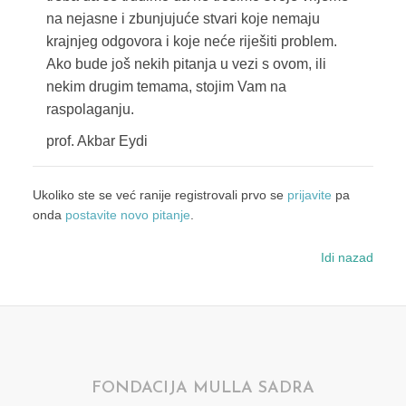
na nejasne i zbunjujuće stvari koje nemaju
krajnjeg odgovora i koje neće riješiti problem.
Ako bude još nekih pitanja u vezi s ovom, ili
nekim drugim temama, stojim Vam na
raspolaganju.
prof. Akbar Eydi
Ukoliko ste se već ranije registrovali prvo se
prijavite
pa
onda
postavite novo pitanje
.
Idi nazad
FONDACIJA MULLA SADRA