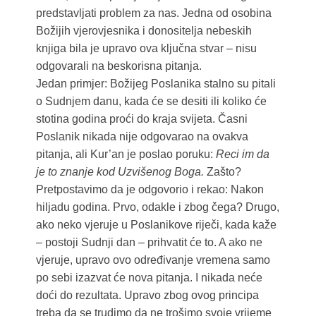
predstavljati problem za nas. Jedna od osobina
Božijih vjerovjesnika i donositelja nebeskih
knjiga bila je upravo ova ključna stvar – nisu
odgovarali na beskorisna pitanja.
Jedan primjer: Božijeg Poslanika stalno su pitali
o Sudnjem danu, kada će se desiti ili koliko će
stotina godina proći do kraja svijeta. Časni
Poslanik nikada nije odgovarao na ovakva
pitanja, ali Kur’an je poslao poruku:
Reci im da
je to znanje kod Uzvišenog Boga.
Zašto?
Pretpostavimo da je odgovorio i rekao: Nakon
hiljadu godina. Prvo, odakle i zbog čega? Drugo,
ako neko vjeruje u Poslanikove riječi, kada kaže
– postoji Sudnji dan – prihvatit će to. A ako ne
vjeruje, upravo ovo određivanje vremena samo
po sebi izazvat će nova pitanja. I nikada neće
doći do rezultata. Upravo zbog ovog principa
treba da se trudimo da ne trošimo svoje vrijeme