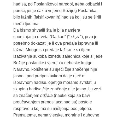
hadisa, po Poslanikovoj naredbi, treba odbaciti i
poreći, jer je čak u vrijeme Božijeg Poslanika
bilo lažnih (falsifikovanih) hadisa koji su se širili
među ljudima.
Da bismo shvatili šta je bila namjera
spominjanja drveta “Garkad“ (” غرقد “), prvo je
potrebno dokazati je li ova predaja ispravna ili
lažna. Mnoge su predaje lažirane s ciljem
izazivanja sukoba između zajednica koje slijede
Božije poslanike i vjeruju u nebeske knjige.
Naravno, korištene su riječi čije značenje nije
jasno i pod pretpostavkom da je riječ o
ispravnom hadisu, opet ga moramo svrstati u
skupinu hadisa čije značenje nije jasno. I u vezi
sa značenjem
ridžala
(nauke koja se bavi
proučavanjem prenosilaca hadisa) postoje
rasprave u kojima su mišljenja podijeljena.
Prema tome, nema vjerske, moralne i duhovne