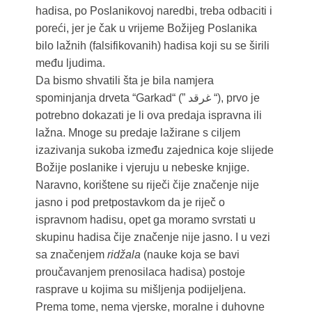
hadisa, po Poslanikovoj naredbi, treba odbaciti i
poreći, jer je čak u vrijeme Božijeg Poslanika
bilo lažnih (falsifikovanih) hadisa koji su se širili
među ljudima.
Da bismo shvatili šta je bila namjera
spominjanja drveta “Garkad“ (” غرقد “), prvo je
potrebno dokazati je li ova predaja ispravna ili
lažna. Mnoge su predaje lažirane s ciljem
izazivanja sukoba između zajednica koje slijede
Božije poslanike i vjeruju u nebeske knjige.
Naravno, korištene su riječi čije značenje nije
jasno i pod pretpostavkom da je riječ o
ispravnom hadisu, opet ga moramo svrstati u
skupinu hadisa čije značenje nije jasno. I u vezi
sa značenjem
ridžala
(nauke koja se bavi
proučavanjem prenosilaca hadisa) postoje
rasprave u kojima su mišljenja podijeljena.
Prema tome, nema vjerske, moralne i duhovne