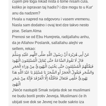
cujem pre toga nikad nista o tome nisam cula.
koliko je ispravan taj hadis? i dze mogu to u Kur‘
anu da nadzem?
Hvala u napred na odgovoru i vasem vremenu.
Nasla sam dodatno i ovaj text dze takvo nesto
pise. Selam Alma
Prenosi se od Ebu Hurejreta, radijallahu anhu,
da je Allahov Poslanik, sallallahu alejhi ve
sellem, rekao:
عَنْ أَبِي هُرَيْرَةَ أَنَّ رَسُولَ اللَّهِ صَلَّى اللَّهم عَلَيْهِ وَسَلَّمَ
قَالَ لَا تَقُومُ السَّاعَةُ حَتَّى يُقَاتِلَ الْمُسْلِمُونَ الْيَهُودَ
فَيَقْتُلُهُمُ الْمُسْلِمُونَ حَتَّى يَخْتَبِئَ الْيَهُودِيُّ مِنْ وَرَاءِ الْحَجَرِ
وَالشَّجَرِ فَيَقُولُ الْحَجَرُ أَوِ الشَّجَرُ يَا مُسْلِمُ يَا عَبْدَ اللَّهِ هَذَا
يَهُودِيٌّ خَلْفِي فَتَعَالَ فَاقْتُلْهُ إِلَّا الْغَرْقَدَ فَإِنَّهُ مِنْ شَجَرِ
الْيَهُودِ
„Neće nastupiti Smak svijeta dok se muslimani
ne budu borili protiv Jevreja. Muslimani će ih
ubijati sve dok se Jevrej ne bude sakrio iza