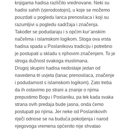
knjigama hadisa različito vrednovane. Neki su
hadisi sahih (vjerodostojni), u koje se možemo
pouzdati u pogledu lanca prenosilaca i koji su
razumljivi u pogledu sadržaja i značenja.
Također se podudaraju i s općim kur’anskim
načelima i islamskom logikom. Stoga ova vrsta
hadisa spada u Poslanikovu tradiciju i potrebno
je postupati u skladu s njihovim značenjem. To je
stroga dužnost svakoga muslimana.
Drugoj skupini hadisa nedostaje jedan od
navedena tri uvjeta (lanac prenosilaca, značenje
i podudarnost s islamskom logikom). Zato treba
da ih ostavimo po strani a znanje o njima
prepustimo Bogu i Poslaniku, pa tek kada svaka
strana ovih predaja bude jasna, onda ćemo
postupati po njima. Jer neke od Poslanikovih
riječi odnose se na buduća pokoljenja i narod
njegovoga vremena općenito nije shvatao