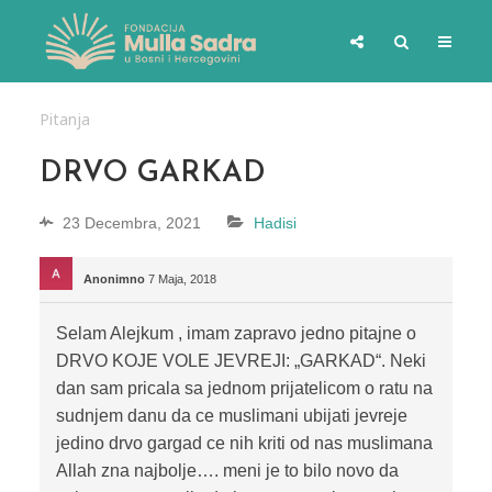
Pitanja
DRVO GARKAD
23 Decembra, 2021
Hadisi
Anonimno
7 Maja, 2018
Selam Alejkum , imam zapravo jedno pitajne o
DRVO KOJE VOLE JEVREJI: „GARKAD“. Neki
dan sam pricala sa jednom prijatelicom o ratu na
sudnjem danu da ce muslimani ubijati jevreje
jedino drvo gargad ce nih kriti od nas muslimana
Allah zna najbolje…. meni je to bilo novo da