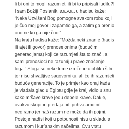
li bi oni to mogli razumjeti ili bi to pripisali ludilu?!
I sam Božiji Poslanik, s.a.v.a., u hadisu kaže:
“Neka Uzvišeni Bog pomogne svakom robu koji
je čuo moj govor i zapamtio ga, a zatim ga prenio
onome ko ga nije čuo.“
Na kraju hadisa kaže: “Možda neki znanje (hadis
ili ajet ili govor) prenose onima (budućim
generacijama) koji će razumjeti šta to znači, a
sami prenosioci ne razumiju pravo značenje
toga.“ Stoga su neke teme izrečene u obliku šifri
jer nisu shvatljive sagovorniku, ali će ih razumjeti
buduće generacije. To je primjer kao onaj kada
je vladala glad u Egiptu gdje je kralj vidio u snu
kako mršave krave jedu debele krave. Dakle,
ovakvu skupinu predaja niti prihvatamo niti
negiramo jer naš razum ne može da ih pojmi.
Postoje hadisi koji u potpunosti nisu u skladu s
razumom i kur’anskim načelima. Ovu vrstu