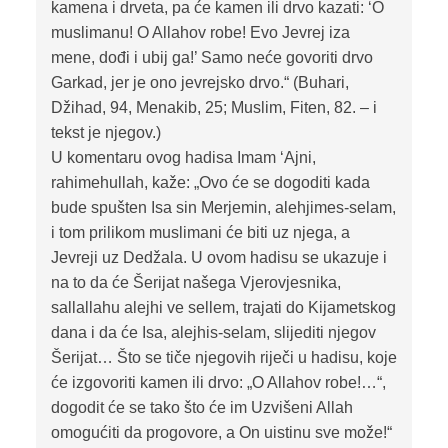
kamena i drveta, pa će kamen ili drvo kazati: ‘O
muslimanu! O Allahov robe! Evo Jevrej iza
mene, dođi i ubij ga!’ Samo neće govoriti drvo
Garkad, jer je ono jevrejsko drvo.“ (Buhari,
Džihad, 94, Menakib, 25; Muslim, Fiten, 82. – i
tekst je njegov.)
U komentaru ovog hadisa Imam ‘Ajni,
rahimehullah, kaže: „Ovo će se dogoditi kada
bude spušten Isa sin Merjemin, alehjimes-selam,
i tom prilikom muslimani će biti uz njega, a
Jevreji uz Dedžala. U ovom hadisu se ukazuje i
na to da će Šerijat našega Vjerovjesnika,
sallallahu alejhi ve sellem, trajati do Kijametskog
dana i da će Isa, alejhis-selam, slijediti njegov
Šerijat… Što se tiče njegovih riječi u hadisu, koje
će izgovoriti kamen ili drvo: „O Allahov robe!…“,
dogodit će se tako što će im Uzvišeni Allah
omogućiti da progovore, a On uistinu sve može!“