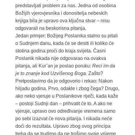
predstavljati problem za nas. Jedna od osobina
Božijih vjerovjesnika i donositelja nebeskih
knjiga bila je upravo ova ključna stvar – nisu
odgovarali na beskorisna pitanja.
Jedan primjer: Božijeg Poslanika stalno su pitali
o Sudnjem danu, kada će se desiti ili koliko će
stotina godina proći do kraja svijeta. Časni
Poslanik nikada nije odgovarao na ovakva
pitanja, ali Kur’an je poslao poruku:
Reci im da
je to znanje kod Uzvišenog Boga.
Zašto?
Pretpostavimo da je odgovorio i rekao: Nakon
hiljadu godina. Prvo, odakle i zbog čega? Drugo,
ako neko vjeruje u Poslanikove riječi, kada kaže
– postoji Sudnji dan – prihvatit će to. A ako ne
vjeruje, upravo ovo određivanje vremena samo
po sebi izazvat će nova pitanja. I nikada neće
doći do rezultata. Upravo zbog ovog principa
treba da se trudimo da ne trošimo svoje vrijeme