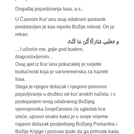
Događaj pojavljivanja Isaa, a.s.:
U Časnom Kur’anu ovaj odabrani poslanik
predstavljen je kao mjerilo Božije milosti. On je
rekao:
وَ جَعَلَنِي مُبَارَكًا أَيْنَ مَا كُنْتُ
…
I učiniće me, gdje god budem,
blagoslovljenim…
Ovaj ajet iz Kur’ana pokazatelj je svijetle
budućnosti koja je vanvremenska za hazreti
Isaa.
Stoga je njegov dolazak i njegovo ponovno
pojavljivanje u društvu od kur’anskih načela, i s
postojanjem ovog odabranog Božijeg
vjerovjesnika čovječanstvo će ugledati lice
sreće, upravo onako kako je u svoje vrijeme
najavio dolazak posljednjeg Božijeg Poslanika i
Božije Knjige i pozivao ljude da ga prihvate kada