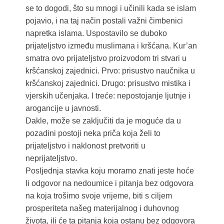
se to dogodi, što su mnogi i učinili kada se islam
pojavio, i na taj način postali važni čimbenici
napretka islama. Uspostavilo se duboko
prijateljstvo između muslimana i kršćana. Kur’an
smatra ovo prijateljstvo proizvodom tri stvari u
kršćanskoj zajednici. Prvo: prisustvo naučnika u
kršćanskoj zajednici. Drugo: prisustvo mistika i
vjerskih učenjaka. I treće: nepostojanje ljutnje i
arogancije u javnosti.
Dakle, može se zaključiti da je moguće da u
pozadini postoji neka priča koja želi to
prijateljstvo i naklonost pretvoriti u
neprijateljstvo.
Posljednja stavka koju moramo znati jeste hoće
li odgovor na nedoumice i pitanja bez odgovora
na koja trošimo svoje vrijeme, biti s ciljem
prosperiteta našeg materijalnog i duhovnog
života, ili će ta pitanja koja ostanu bez odgovora