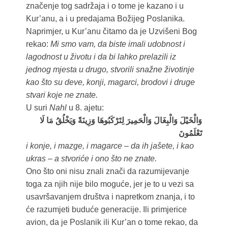
značenje tog sadržaja i o tome je kazano i u
Kur’anu, a i u predajama Božijeg Poslanika.
Naprimjer, u Kur’anu čitamo da je Uzvišeni Bog
rekao:
Mi smo vam, da biste imali udobnost i
lagodnost u životu i da bi lahko prelazili iz
jednog mjesta u drugo, stvorili snažne životinje
kao što su deve, konji, magarci, brodovi i druge
stvari koje ne znate.
U suri
Nahl
u 8. ajetu:
وَالْخَيْلَ وَالْبِغَالَ وَالْحَمِيرَ لِتَرْكَبُوهَا وَزِينَةً وَيَخْلُقُ مَا لَا
تَعْلَمُونَ
i konje, i mazge, i magarce – da ih jašete, i kao
ukras – a stvoriće i ono što ne znate.
Ono što oni nisu znali znači da razumijevanje
toga za njih nije bilo moguće, jer je to u vezi sa
usavršavanjem društva i napretkom znanja, i to
će razumjeti buduće generacije. Ili primjerice
avion, da je Poslanik ili Kur’an o tome rekao, da