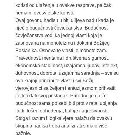
koristi od ulaženja u ovakve rasprave, pa čak
nema ni ovosvjetske koristi.
Ovaj govor u hadisu u biti ulijeva nadu kada je
riječ o budućnosti čovječanstva. Budućnost
čovječanstva vodi ka jednoj vlasti koja je
zasnovana na monoteizmu i doktrini Božijeg
Poslanika. Osnova te vlasti je monoteizam.
Pravednost, mentalna i društvena sigurnost,
ekonomska stabilnost, uzajamna ljubav, intelekt,
duhovnost, dobrota, uzajamna saradnja – sve su
ovo krajnji principi te vlasti i svi Božiji
vjerovjesnici sa željom i entuzijazmom prihvatit
će to i dati svoj pristanak. Prirodno je da će
budućnost sama po sebi biti protiv rata, ubijanja
ljudi, lošeg ophođenja, ljutnje i agresivnosti.
Stoga i razum i logika vjere nalažu da ovakvu
skupina hadisa treba analizirati s malo više
pažnje.