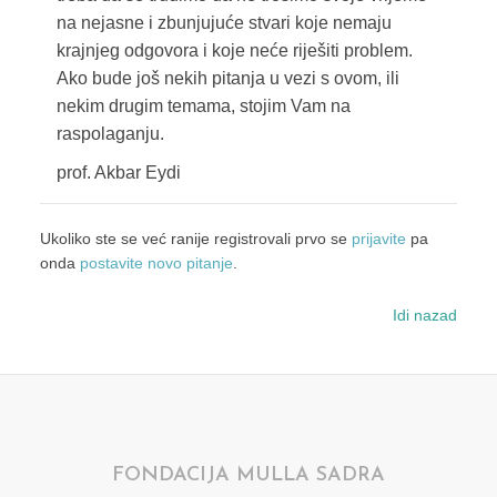
na nejasne i zbunjujuće stvari koje nemaju
krajnjeg odgovora i koje neće riješiti problem.
Ako bude još nekih pitanja u vezi s ovom, ili
nekim drugim temama, stojim Vam na
raspolaganju.
prof. Akbar Eydi
Ukoliko ste se već ranije registrovali prvo se
prijavite
pa
onda
postavite novo pitanje
.
Idi nazad
FONDACIJA MULLA SADRA