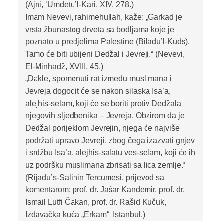
(Ajni, ‘Umdetu’l-Kari, XIV, 278.)
Imam Nevevi, rahimehullah, kaže: „Garkad je
vrsta žbunastog drveta sa bodljama koje je
poznato u predjelima Palestine (Biladu’l-Kuds).
Tamo će biti ubijeni Dedžal i Jevreji.“ (Nevevi,
El-Minhadž, XVIII, 45.)
„Dakle, spomenuti rat između muslimana i
Jevreja dogodit će se nakon silaska Isa’a,
alejhis-selam, koji će se boriti protiv Dedžala i
njegovih sljedbenika – Jevreja. Obzirom da je
Dedžal porijeklom Jevrejin, njega će najviše
podržati upravo Jevreji, zbog čega izazvati gnjev
i srdžbu Isa’a, alejhis-salatu ves-selam, koji će ih
uz podršku muslimana zbrisati sa lica zemlje.“
(Rijadu’s-Salihin Tercumesi, prijevod sa
komentarom: prof. dr. Jašar Kandemir, prof. dr.
Ismail Lutfi Čakan, prof. dr. Rašid Kučuk,
Izdavačka kuća „Erkam“, Istanbul.)