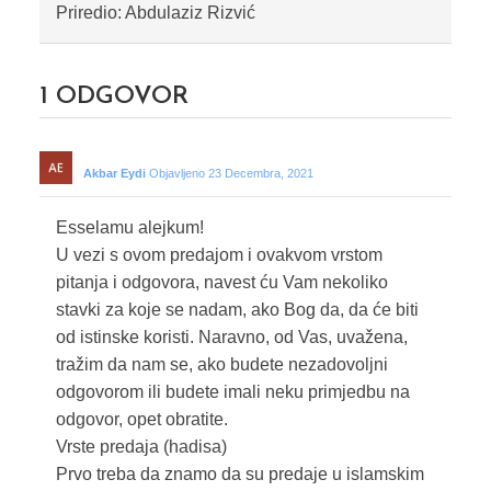
Priredio: Abdulaziz Rizvić
1
ODGOVOR
Akbar Eydi
Objavljeno 23 Decembra, 2021
Esselamu alejkum!
U vezi s ovom predajom i ovakvom vrstom
pitanja i odgovora, navest ću Vam nekoliko
stavki za koje se nadam, ako Bog da, da će biti
od istinske koristi. Naravno, od Vas, uvažena,
tražim da nam se, ako budete nezadovoljni
odgovorom ili budete imali neku primjedbu na
odgovor, opet obratite.
Vrste predaja (hadisa)
Prvo treba da znamo da su predaje u islamskim