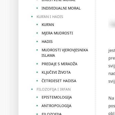
INDIVIDUALNI MORAL
KUR’AN I HADIS
KUR’AN
MJERA MUDROSTI
HADIS
MUDROSTI VJEROVJESNIKA
jes
ISLAMA
pre
PREDAJE S MIRADŽA
svi
KLJUČEVI ŽIVOTA
nad
ČETRDESET HADISA
svi
FILOZOFIJA I IRFAN
EPISTEMOLOGIJA
Na 
pos
ANTROPOLOGIJA
obl
FILOZOFIJA