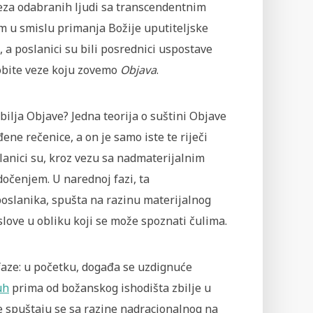
veza odabranih ljudi sa transcendentnim
m u smislu primanja Božije uputiteljske
 a poslanici su bili posrednici uspostave
obite veze koju zovemo
Objava
.
zbilja Objave? Jedna teorija o suštini Objave
ne rečenice, a on je samo iste te riječi
anici su, kroz vezu sa nadmaterijalnim
dočenjem. U narednoj fazi, ta
slanika, spušta na razinu materijalnog
ove u obliku koji se može spoznati čulima.
faze: u početku, događa se uzdignuće
uh
prima od božanskog ishodišta zbilje u
je spuštaju se sa razine nadracionalnog na