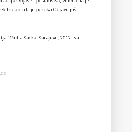
izaciju Objave i poslanstva, vidimo da je
jek trajan i da je poruka Objave još
cija “Mulla Sadra, Sarajevo, 2012., sa
App