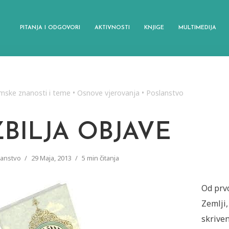
PITANJA I ODGOVORI
AKTIVNOSTI
KNJIGE
MULTIMEDIJA
amske znanosti i teme
•
Osnove vjerovanja
•
Poslanstvo
ZBILJA OBJAVE
lanstvo
29 Maja, 2013
5 min čitanja
Od prv
Zemlji,
skrive