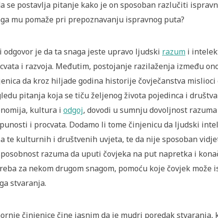
a se postavlja pitanje kako je on sposoban razlučiti ispravn
ga mu pomaže pri prepoznavanju ispravnog puta?
i odgovor je da ta snaga jeste upravo ljudski
razum
i intele
cvata i razvoja. Međutim, postojanje razilaženja između ono
jenica da kroz hiljade godina historije čovječanstva mislioci
ledu pitanja koja se tiču željenog života pojedinca i društva
nomija, kultura i
odgoj
, dovodi u sumnju dovoljnost razuma
punosti i procvata. Dodamo li tome činjenicu da ljudski intel
ja te kulturnih i društvenih uvjeta, te da nije sposoban vidj
posobnost razuma da uputi čovjeka na put napretka i konačn
reba za nekom drugom snagom, pomoću koje čovjek može isprav
ga stvaranja.
Gornje činjenice čine jasnim da je mudri poredak stvaranja, k