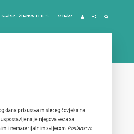
ISLAMSKE ZNANOSTI I TEME
O NAMA
og dana prisustva mislećeg čovjeka na
 uspostavljena je njegova veza sa
nim i nematerijalnim svijetom.
Poslanstvo