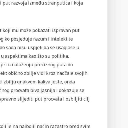
i put razvoja između stranputica i koja
kt koji mu može pokazati ispravan put
g ko posjeduje razum i intelekt te
 do sada nisu uspjeli da se usaglase u
 u aspektima kao što su politika,
 pri iznalaženju preciznog puta do
ekt obično zbilje vidi kroz naočale svojih
eti zbilju onakvom kakva jeste, onda
og procvata biva jasnija i dokazuje se
no slijediti put procvata i ozbiljiti cilj
oji je na najbolji način razastro pred svim