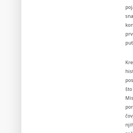
poj
sna
kon
prv
put
Kre
his
pos
što
Mis
por
čov
nji