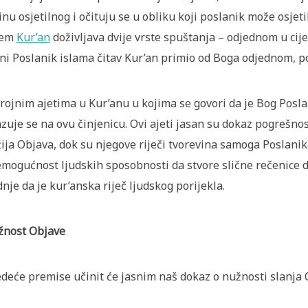
inu osjetilnog i očituju se u obliku koji poslanik može osjet
jem
Kur’an
doživljava dvije vrste spuštanja – odjednom u cije
ni Poslanik islama čitav Kur’an primio od Boga odjednom, 
rojnim ajetima u Kur’anu u kojima se govori da je Bog Posl
zuje se na ovu činjenicu. Ovi ajeti jasan su dokaz pogrešnos
ija Objava, dok su njegove riječi tvorevina samoga Poslani
emogućnost ljudskih sposobnosti da stvore slične rečenice 
dnje da je kur’anska riječ ljudskog porijekla.
nost Objave
edeće premise učinit će jasnim naš dokaz o nužnosti slanja 