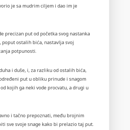
vorio je sa mudrim ciljem i dao im je
ede precizan put od početka svog nastanka
, poput ostalih bića, nastavlja svoj
zanja potpunosti.
uha i duše, i, za razliku od ostalih bića,
 određeni put u obliku prinude i snagom
od kojih ga neki vode procvatu, a drugi u
ravno i tačno prepoznati, među brojnim
ti sve svoje snage kako bi prelazio taj put.