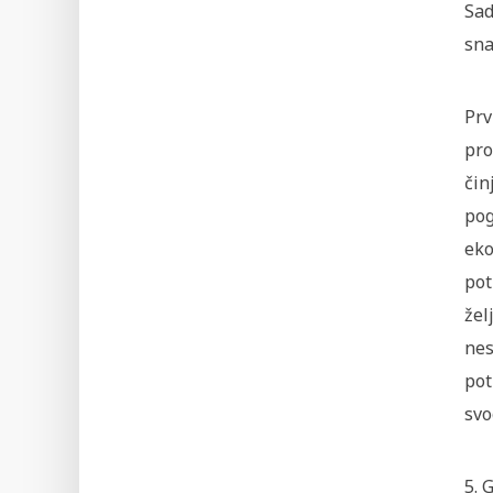
Sad
sna
Prv
pro
čin
pog
eko
pot
žel
nes
pot
svo
5. 