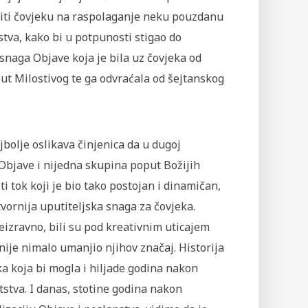
viti čovjeku na raspolaganje neku pouzdanu
stva, kako bi u potpunosti stigao do
snaga Objave koja je bila uz čovjeka od
ut Milostivog te ga odvraćala od šejtanskog
jbolje oslikava činjenica da u dugoj
 Objave i nijedna skupina poput Božijih
iti tok koji je bio tako postojan i dinamičan,
vornija uputiteljska snaga za čovjeka.
 neizravno, bili su pod kreativnim uticajem
 nije nimalo umanjio njihov značaj. Historija
a koja bi mogla i hiljade godina nakon
atstva. I danas, stotine godina nakon