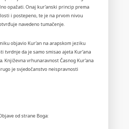
ilno opažati. Onaj kur’anski princip prema
losti i postepeno, te je na prvom nivou
potvrđuje navedeno tumačenje.
aniku objavio Kur’an na arapskom jeziku
ti tvrdnje da je samo smisao ajeta Kur’ana
ka. Književna vrhunaravnost Časnog Kur’ana
drugo je svjedočanstvo neispravnosti
Objave od strane Boga: