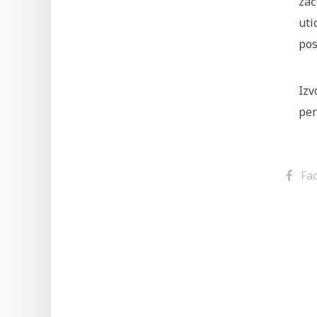
zač
uti
pos
Izv
per
Fa