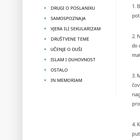
1. 
DRUGI O POSLANIKU
pot
SAMOSPOZNAJA
VJERA ILI SEKULARIZAM
2. 
DRUŠTVENE TEME
do 
UČENJE O DUŠI
mat
ISLAM I DUHOVNOST
OSTALO
3. 
IN MEMORIAM
čov
nag
pro
4. 
put