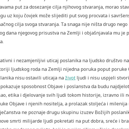
avama put za dosezanje cilja njihovog stvaranja, morao sta
gu uz koju čovjek može slijediti put svog procvata i savršen
ačnog cilja svoga stvaranja. Ta snaga nije ništa drugo nego 
og dana njegovog prisustva na Zemlji i objašnjavala mu je p
a.
ativni i nezamjenljivi uticaj poslanika na ljudsko društvo na
toriji ljudskog roda na Zemlji nijedna poruka poput poruke
lanika nisu ostavili uticaja na
život
ljudi i nisu uspjeli stvor
 pokazuje sposobnost Objave i poslanstva da budu najdjelot
ao, etika i djelovanje svih ljudi tokom historije, izravno ili
uke Objave i njenih nositelja, a prolazak stoljeća i milenija
ječanstva ne poznaje drugu skupinu izuzev Božijih poslanik
hove smrti milijarde ljudi pokretati na put dobra, sreće i br