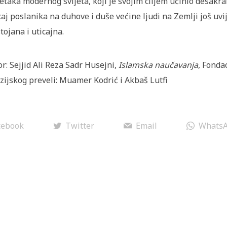
etaka modernog svijeta, koji je svojim ciljem učinio desakral
caj poslanika na duhove i duše većine ljudi na Zemlji još uvi
tojana i uticajna.
or: Sejjid Ali Reza Sadr Husejni,
Islamska naučavanja
, Fonda
zijskog preveli: Muamer Kodrić i Akbaš Lutfi
cebook
Twitter
Email
Whats