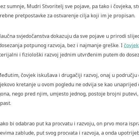
Bez sumnje, Mudri Stvoritelj sve pojave, pa tako i čovjeka, st
rebne pretpostavke za ostvarenje cilja koji im je propisan.
Naučna svjedočanstva dokazuju da sve pojave u prirodi slij
dosezanja potpunog razvoja, bez i najmanje greške. I
čovjek
erijalni i fiziološki razvoj jednim utvrđenim putem do dose
Međutim, čovjek iskušava i drugačiji razvoj, onaj u području d
jekovo kretanje u ovom pogledu ne odvija se kao unaprijed
ona, nego pred njim, umjesto jednog, postoje brojni putevi, 
past.
Kako bi odabrao put ka procvatu i razvoju, on prvo mora isp
evima zablude, put svog procvata i razvoja, a onda upotrijebi