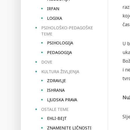
raz
IRFAN
ko
LOGIKA
čas
PSIHOLOŠKO-PEDAGOŠKE
TEME
PSIHOLOGIJA
U b
uka
PEDAGOGIJA
Bož
DOVE
i n
KULTURA ŽIVLJENJA
tvr
ZDRAVLJE
ISHRANA
Nuž
LJUDSKA PRAVA
OSTALE TEME
Slj
EHLI-BEJT
ZNAMENITE LIČNOSTI