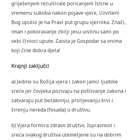
griješenjem rezultirale poricanjem Istine u
vremenu sukoba nakon pojave vjere, Uzvišeni
Bog uputio je na Pravi put grupu vjernika. Znači,
iman i pokoravanje zbilji jesu uistinu sami po
sebi činioci upute. Zaista je Gospodar sa onima
koji čine dobra djela!
Krajnji zaključci
a) Jedino su Božija vjera i zakon jamci ljudske
sreće jer čovjeka pozivaju na poštivanje zakona i
zatvaraju put beza­konju, prolijevanju krvi i
širenju nereda (fesada) u društvu.
b) Vjera formira zdravo društvo. Ispravnost i
sreća svakog društva utemeljene su na dobrim