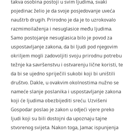
takva osobina postoji u svim lju­dima, svaki
pojedinac želio je da svoje posjedovanje uveća
nauštrb drugih. Prirodno je da je to uzrokovalo
razmimoilaženja i nesug­lasice među ljudima.
Samo postojanje nesuglasica bilo je povod za
uspostavljanje zakona, da bi ljudi pod njegovim
okriljem mogli zadovoljiti svoju prirodnu potrebu
težnje ka savršenstvu i ost­varenju lične koristi, te
da bi se ujedno spriječili sukobi koji bi uništili
društvo. Dakle, u ovakvim okolnostima nužno se
nameće slanje poslanika i uspostavljanje zakona
koji će ljudima obezbi­jediti sreću. Uzvišeni
Gospodar poslao je zakon u odjeći vjere preko
ljudi koji su bili dostojni da upoznaju tajne
stvorenog svijeta. Nakon toga, Jamac ispunjenja