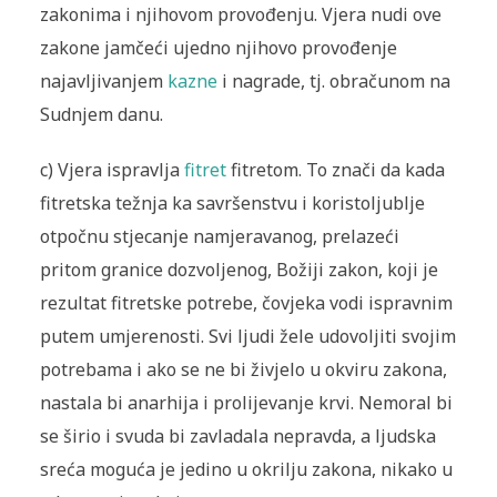
zakonima i njihovom pro­vođenju. Vjera nudi ove
zakone jamčeći ujedno njihovo provođenje
najavljivanjem
kazne
i nagrade, tj. obračunom na
Sudnjem danu.
c) Vjera ispravlja
fitret
fitretom. To znači da kada
fitretska težnja ka savršenstvu i koristoljublje
otpočnu stjecanje namjeravanog, prelazeći
pritom granice dozvoljenog, Božiji zakon, koji je
rezultat fitretske potrebe, čovjeka vodi is­pravnim
putem umjerenosti. Svi ljudi žele udovoljiti svojim
potrebama i ako se ne bi živjelo u okviru zakona,
nastala bi anarhija i prolijevanje krvi. Nemoral bi
se širio i svuda bi zavladala nepravda, a ljudska
sreća moguća je jedino u ok­rilju zakona, nikako u