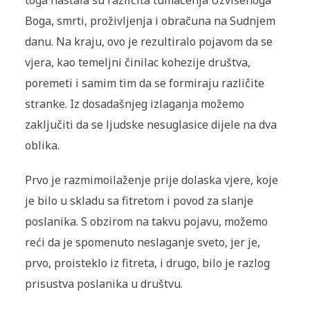
toga nastala su različita tumačenja Uzvišenoga
Boga, smrti, proživljenja i obračuna na Sudnjem
danu. Na kraju, ovo je rezulti­ralo pojavom da se
vjera, kao temeljni činilac kohezije društva,
poremeti i samim tim da se formiraju različite
stranke. Iz dosa­dašnjeg izlaganja možemo
zaključiti da se ljudske nesuglasice di­jele na dva
oblika.
Prvo je razmimoilaženje prije dolaska vjere, koje
je bilo u skladu sa fitretom i povod za slanje
poslanika. S obzirom na takvu pojavu, možemo
reći da je spomenuto neslaganje sveto, jer je,
prvo, proisteklo iz fitreta, i drugo, bilo je razlog
prisustva poslanika u društvu.