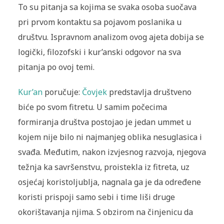
To su pitanja sa kojima se svaka osoba suočava
pri prvom kontaktu sa pojavom poslanika u
društvu. Ispravnom analizom ovog ajeta dobija se
logički, filozofski i kur’anski odgovor na sva
pitanja po ovoj temi.
Kur’an
poručuje:
Čovjek
predstavlja društveno
biće po svom fitretu. U samim počecima
formiranja društva postojao je jedan ummet u
kojem nije bilo ni najmanjeg oblika nesuglasica i
svađa. Međutim, nakon izvjesnog razvoja, njegova
težnja ka savršenstvu, proistekla iz fitreta, uz
osjećaj koristoljublja, nagnala ga je da određene
koristi prispoji samo sebi i time liši druge
okorištavanja njima. S obzirom na činjenicu da