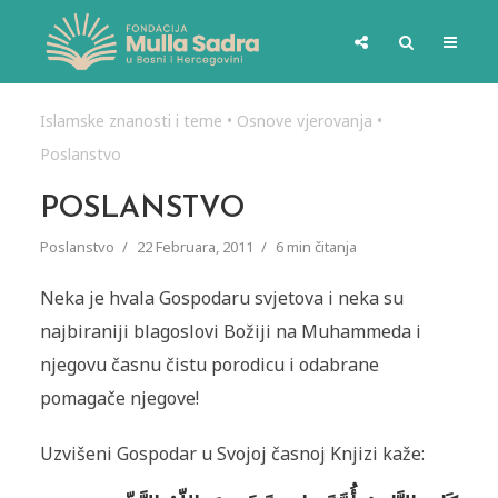
Islamske znanosti i teme
•
Osnove vjerovanja
•
Poslanstvo
POSLANSTVO
Poslanstvo
22 Februara, 2011
6 min čitanja
Neka je hvala Gospodaru svjetova i neka su
najbiraniji bla­goslovi Božiji na Muhammeda i
njegovu časnu čistu porodicu i od­abrane
pomagače njegove!
Uzvišeni Gospodar u Svojoj časnoj Knjizi kaže: