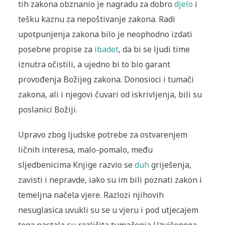
tih zakona obznanio je nagradu za dobro
djelo
i
tešku kaznu za nepoštivanje zakona. Radi
upotpun­jenja zakona bilo je neophodno izdati
posebne propise za
ibadet
, da bi se ljudi time
iznutra očistili, a ujedno bi to bio garant
provođenja Božijeg zakona. Donosioci i tumači
zakona, ali i njegovi čuvari od iskrivljenja, bili su
poslanici Božiji.
Upravo zbog ljudske potrebe za ostvarenjem
ličnih interesa, malo-pomalo, među
sljedbenicima Knjige razvio se
duh
griješenja,
zavisti i nepravde, iako su im bili poznati zakon i
temeljna načela vjere. Razlozi njihovih
nesuglasica uvukli su se u vjeru i pod utje­cajem