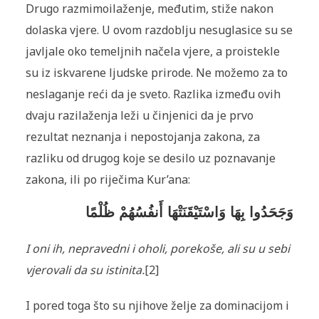
Drugo razmimoilaženje, međutim, stiže nakon
dolaska vjere. U ovom razdoblju nesuglasice su se
javljale oko te­meljnih načela vjere, a proistekle
su iz iskvarene ljudske prirode. Ne možemo za to
neslaganje reći da je sveto. Razlika između ovih
dvaju razilaženja leži u činjenici da je prvo
rezultat neznanja i nepostojanja zakona, za
razliku od drugog koje se desilo uz poznavanje
zakona, ili po riječima Kur’ana:
وَجَحَدُوا بِهَا وَاسْتَيْقَنَتْهَا أَنفُسُهُمْ ظُلْمًا
I oni ih, nepravedni i oholi, porekoše, ali su u sebi
vjerovali da su istinita.
[2]
I pored toga što su njihove želje za dominacijom i