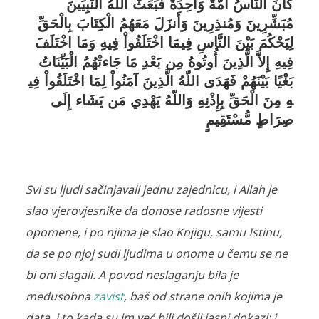
كَانَ النَّاسُ أُمَّةً وَاحِدَةً فَبَعَثَ اللّهُ النَّبِيِّينَ
مُبَشِّرِينَ وَمُنذِرِينَ وَأَنزَلَ مَعَهُمُ الْكِتَابَ بِالْحَقِّ
لِيَحْكُمَ بَيْنَ النَّاسِ فِيمَا اخْتَلَفُواْ فِيهِ وَمَا اخْتَلَفَ
فِيهِ إِلاَّ الَّذِينَ أُوتُوهُ مِن بَعْدِ مَا جَاءتْهُمُ الْبَيِّنَاتُ
بَغْيًا بَيْنَهُمْ فَهَدَى اللّهُ الَّذِينَ آمَنُواْ لِمَا اخْتَلَفُواْ فِي
هِ مِنَ الْحَقِّ بِإِذْنِهِ وَاللّهُ يَهْدِي مَن يَشَاء إِلَى
صِرَاطٍ مُّسْتَقِيمٍ
Svi su ljudi sačinjavali jednu zajednicu, i Allah je
slao vjerovjesnike da donose radosne vijesti
opomene, i po njima je slao Knjigu, samu Istinu,
da se po njoj sudi ljudima u onome u čemu se ne
bi oni slagali. A povod neslaganju bila je
međusobna
zavist
, baš od strane onih kojima je
data, i to kada su im već bili došli jasni dokazi; i