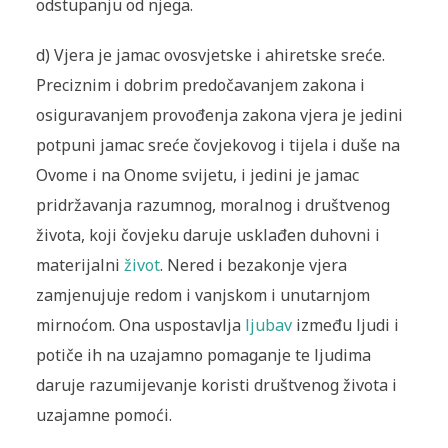
odstupanju od njega.
d) Vjera je jamac ovosvjetske i ahiretske sreće.
Preciznim i do­brim predočavanjem zakona i
osiguravanjem provođenja zakona vjera je jedini
potpuni jamac sreće čovjekovog i ti­jela i duše na
Ovome i na Onome svijetu, i jedini je jamac
pridržavanja razumnog, moralnog i društvenog
života, koji čovjeku daruje usklađen duhovni i
materijalni
život
. Nered i bezakonje vjera
zamjenujuje redom i vanjskom i unutarn­jom
mirnoćom. Ona uspostavlja
ljubav
između ljudi i
potiče ih na uzajamno pomaganje te ljudima
daruje razu­mijevanje koristi društvenog života i
uzajamne pomoći.