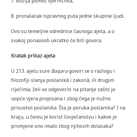
7. Božija pomoć vjernicima,
8. pronalazak ispravnog puta jedne skupine ljudi.
Ovo su temeljne odrednice časnoga ajeta, a o
svakoj ponaosob ukratko će biti govora.
Kratak prikaz ajeta
U 213. ajetu sure
Baqara
govori se o razlogu i
filozofiji slanja poslanikâ i zakonâ, ili drugim
riječima, želi se odgovoriti na pitanje zašto je
uopće vjera propisana i zbog čega je nužno
prisustvo poslanika. Šta je poruka poslanika? I na
kraju, u čemu je korist čovječanstvu i kakve je
promjene ono imalo zbog njihovih dolazaka?