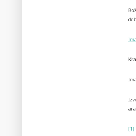
Bož
dob
Im
Kraj
Ima
Izv
ara
[1]