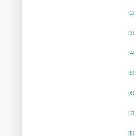
[2]
[3]
[4]
[5]
[6]
[7]
[8]