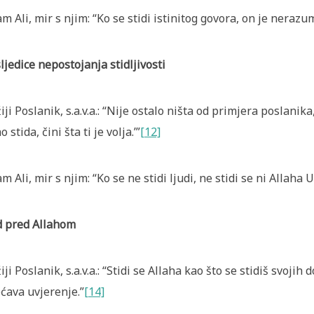
m Ali, mir s njim: “Ko se stidi istinitog govora, on je nerazu
ljedice nepostojanja stidljivosti
iji Poslanik, s.a.v.a.: “Nije ostalo ništa od primjera poslani
 stida, čini šta ti je volja.’”
[12]
m Ali, mir s njim: “Ko se ne stidi ljudi, ne stidi se ni Allaha 
d pred Allahom
iji Poslanik, s.a.v.a.: “Stidi se Allaha kao što se stidiš svoji
ćava uvjerenje.”
[14]