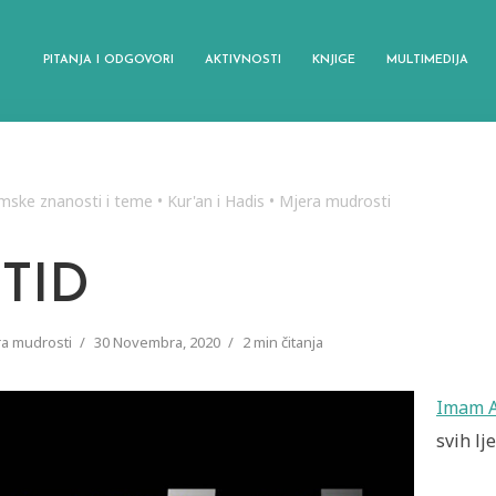
PITANJA I ODGOVORI
AKTIVNOSTI
KNJIGE
MULTIMEDIJA
amske znanosti i teme
•
Kur'an i Hadis
•
Mjera mudrosti
STID
a mudrosti
30 Novembra, 2020
2 min čitanja
Imam A
svih lj