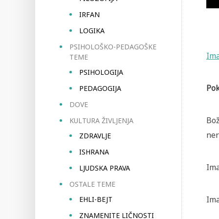
IRFAN
LOGIKA
PSIHOLOŠKO-PEDAGOŠKE
Im
TEME
PSIHOLOGIJA
Pok
PEDAGOGIJA
DOVE
Bož
KULTURA ŽIVLJENJA
ner
ZDRAVLJE
ISHRANA
Ima
LJUDSKA PRAVA
OSTALE TEME
Ima
EHLI-BEJT
ZNAMENITE LIČNOSTI