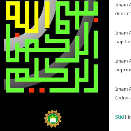
Imam Al
dobra.”
Imam Al
najstidl
Imam Al
neprim
Imam Al
čednost
Stid
i 