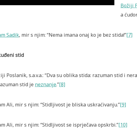
Božiji 
a ćudor
am Sadik
, mir s njim: “Nema imana onaj ko je bez stida!”
[7]
uđeni stid
iji Poslanik, s.a.v.a.: “Dva su oblika stida: razuman stid i n
azuman stid je
neznanje
.”
[8]
m Ali, mir s njim: “Stidljivost je bliska uskraćivanju.”
[9]
m Ali, mir s njim: “Stidljivost se isprječava opskrbi.”
[10]