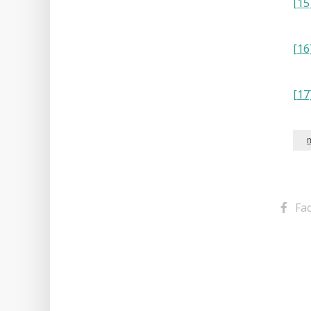
[15
[16
[17
Fa