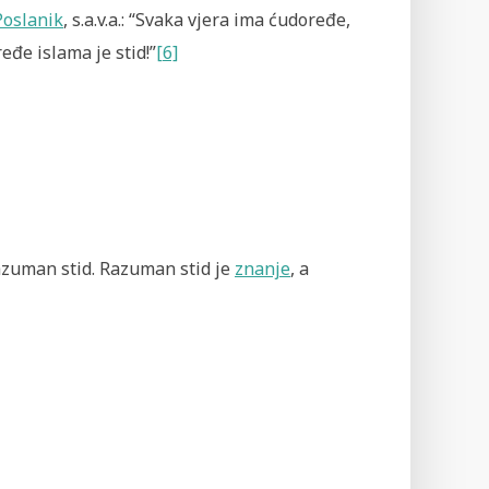
Poslanik
, s.a.v.a.: “Svaka vjera ima ćudoređe,
eđe islama je stid!”
[6]
erazuman stid. Razuman stid je
znanje
, a