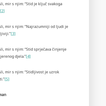
i, mir s njim: “Stid je ključ svakoga
[2]
i, mir s njim: “Najrazumniji od ljudi je
jiviji.”
[3]
i, mir s njim: “Stid sprječava činjenje
jerenog djela.”
[4]
i, mir s njim: “Stidljivost je uzrok
i.”
[5]
iman