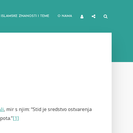
ISLAMSKE ZNANOSTI I TEME
O NAMA
li
, mir s njim: “Stid je sredstvo ostvarenja
epota.”
[1]