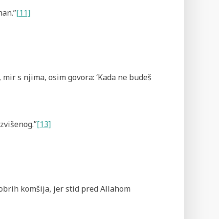
man.”
[11]
ka, mir s njima, osim govora: ‘Kada ne budeš
Uzvišenog.”
[13]
h dobrih komšija, jer stid pred Allahom