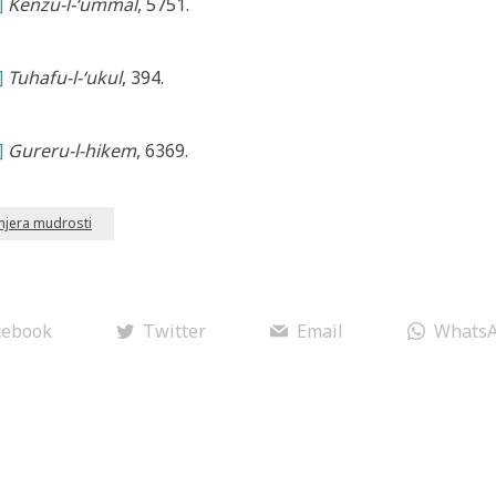
]
Kenzu-l-‘ummal
, 5751.
]
Tuhafu-l-‘ukul
, 394.
]
Gureru-l-hikem
, 6369.
mjera mudrosti
cebook
Twitter
Email
Whats