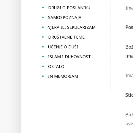
Ima
DRUGI O POSLANIKU
SAMOSPOZNAJA
Pos
VJERA ILI SEKULARIZAM
DRUŠTVENE TEME
Bož
UČENJE O DUŠI
imao
ISLAM I DUHOVNOST
OSTALO
Ima
IN MEMORIAM
Sti
Bož
uve