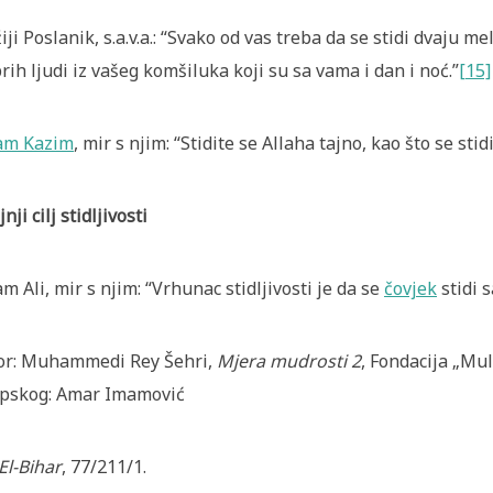
iji Poslanik, s.a.v.a.: “Svako od vas treba da se stidi dvaju m
rih ljudi iz vašeg komšiluka koji su sa vama i dan i noć.”
[15]
am Kazim
, mir s njim: “Stidite se Allaha tajno, kao što se stidi
nji cilj stidljivosti
m Ali, mir s njim: “Vrhunac stidljivosti je da se
čovjek
stidi 
or: Muhammedi Rey Šehri,
Mjera mudrosti 2
, Fondacija „Mul
pskog: Amar Imamović
El-Bihar
, 77/211/1.