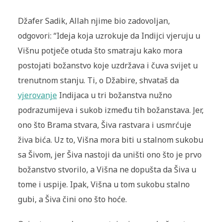
Džafer Sadik, Allah njime bio zadovoljan,
odgovori: “Ideja koja uzrokuje da Indijci vjeruju u
Višnu potječe otuda što smatraju kako mora
postojati božanstvo koje uzdržava i čuva svijet u
trenutnom stanju. Ti, o Džabire, shvataš da
vjerovanje
Indijaca u tri božanstva nužno
podrazumijeva i sukob između tih božanstava. Jer,
ono što Brama stvara, Šiva rastvara i usmrćuje
živa bića. Uz to, Višna mora biti u stalnom sukobu
sa Šivom, jer Šiva nastoji da uništi ono što je prvo
božanstvo stvorilo, a Višna ne dopušta da Šiva u
tome i uspije. Ipak, Višna u tom sukobu stalno
gubi, a Šiva čini ono što hoće.