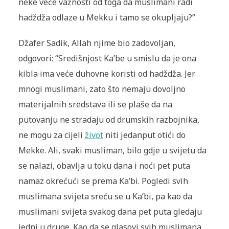
neke veće važnosti od toga da muslimani radi
hadždža odlaze u Mekku i tamo se okupljaju?”
Džafer Sadik, Allah njime bio zadovoljan,
odgovori: “Središnjost Ka’be u smislu da je ona
kibla ima veće duhovne koristi od hadždža. Jer
mnogi muslimani, zato što nemaju dovoljno
materijalnih sredstava ili se plaše da na
putovanju ne stradaju od drumskih razbojnika,
ne mogu za cijeli
život
niti jedanput otići do
Mekke. Ali, svaki musliman, bilo gdje u svijetu da
se nalazi, obavlja u toku dana i noći pet puta
namaz okrećući se prema Ka’bi. Pogledi svih
muslimana svijeta sreću se u Ka’bi, pa kao da
muslimani svijeta svakog dana pet puta gledaju
jedni u druge. Kao da se glasovi svih muslimana