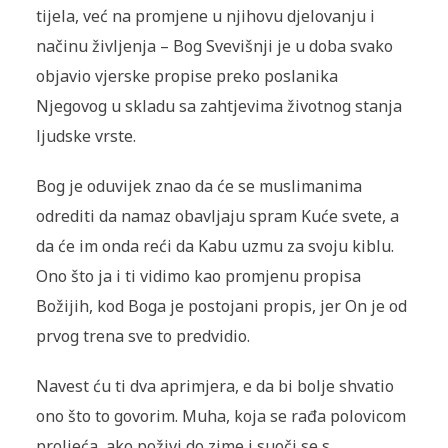
tijela, već na promjene u njihovu djelovanju i
načinu življenja – Bog Svevišnji je u doba svako
objavio vjerske propise preko poslanika
Njegovog u skladu sa zahtjevima životnog stanja
ljudske vrste.
Bog je oduvijek znao da će se muslimanima
odrediti da namaz obavljaju spram Kuće svete, a
da će im onda reći da Kabu uzmu za svoju kiblu.
Ono što ja i ti vidimo kao promjenu propisa
Božijih, kod Boga je postojani propis, jer On je od
prvog trena sve to predvidio.
Navest ću ti dva aprimjera, e da bi bolje shvatio
ono što to govorim. Muha, koja se rađa polovicom
proljeća, ako poživi do zime i suoči se s