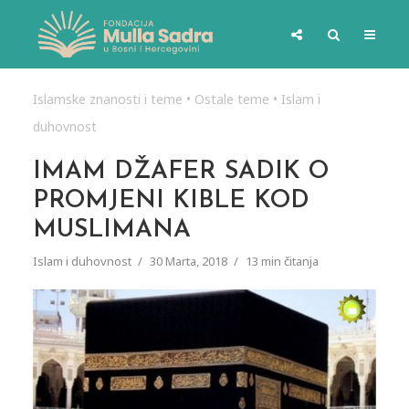
Islamske znanosti i teme
•
Ostale teme
•
Islam i
duhovnost
IMAM DŽAFER SADIK O
PROMJENI KIBLE KOD
MUSLIMANA
Islam i duhovnost
30 Marta, 2018
13 min čitanja