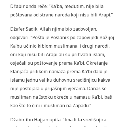
Džabir onda reče: “Ka’ba, međutim, nije bila
poštovana od strane naroda koji nisu bili Arapi.”
Džafer Sadik, Allah njime bio zadovoljan,
odgovori. “Pošto je Poslanik po zapovijedi Božijoj
Ka’bu učinio kiblom muslimana, i drugi narodi,
oni koji nisu bili Arapi ali su prihvatili islam,
osjećali su poštovanje prema Ka’bi. Okretanje
klanjača prilikom namaza prema Ka’bi dalo je
islamu jednu veliku duhovnu središnjicu kakva
nije postojala u prijašnjim vjerama. Danas se
musliman na Istoku okreće u namazu Ka’bi, baš
kao što to čini i musliman na Zapadu.”
Džabir ibn Hajjan upita: “Ima li ta središnjica