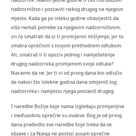
nadzornik. Nakon jedne godine ti ćeš mu oduzeti
nadzorništvo i postaviti nekog drugog na njegovo
mjesto. Kada ga po isteku godine obavijestiš da
više nemaš potrebe za njegovim nadzorništvom,
on će smatrati da si ti promijenio mišljenje, jer to
smatra oprečnim s tvojom prethodnom odlukom.
Ali, smatraš li ti opoziv jednog i namješetenje
drugog nadzornika promjenom svoje odluke?
Naravno da ne. Jer ti si od prvog dana bio odlučio
da nakon što istekne godina dana smijeniš tog
nadzornika i namjesto njega postaviš drugog.
I naredbe Božije koje nama izgledaju promjenjive
i međusobno oprečne su ovakve. Bog je od prvog
dana predvidio sve naredbe koje treba da se
objave i za Njega ne postoji pojam oprečne