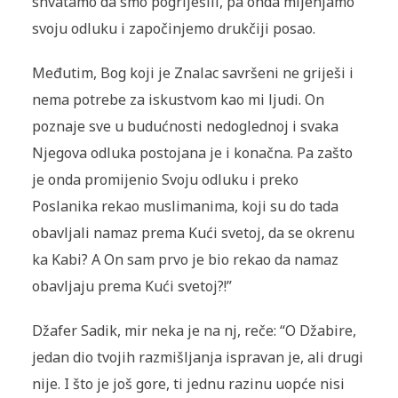
shvatamo da smo pogriješili, pa onda mijenjamo
svoju odluku i započinjemo drukčiji posao.
Međutim, Bog koji je Znalac savršeni ne griješi i
nema potrebe za iskustvom kao mi ljudi. On
poznaje sve u budućnosti nedoglednoj i svaka
Njegova odluka postojana je i konačna. Pa zašto
je onda promijenio Svoju odluku i preko
Poslanika rekao muslimanima, koji su do tada
obavljali namaz prema Kući svetoj, da se okrenu
ka Kabi? A On sam prvo je bio rekao da namaz
obavljaju prema Kući svetoj?!”
Džafer Sadik, mir neka je na nj, reče: “O Džabire,
jedan dio tvojih razmišljanja ispravan je, ali drugi
nije. I što je još gore, ti jednu razinu uopće nisi