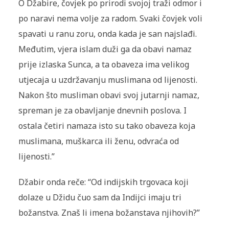
O Džabire, čovjek po prirodi svojoj traži odmor i
po naravi nema volje za radom. Svaki čovjek voli
spavati u ranu zoru, onda kada je san najslađi.
Međutim, vjera islam duži ga da obavi namaz
prije izlaska Sunca, a ta obaveza ima velikog
utjecaja u uzdržavanju muslimana od lijenosti.
Nakon što musliman obavi svoj jutarnji namaz,
spreman je za obavljanje dnevnih poslova. I
ostala četiri namaza isto su tako obaveza koja
muslimana, muškarca ili ženu, odvraća od
lijenosti.”
Džabir onda reče: “Od indijskih trgovaca koji
dolaze u Džidu čuo sam da Indijci imaju tri
božanstva. Znaš li imena božanstava njihovih?”