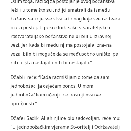
Osim toga, razlog za postojanje ovog božanstva
leži i u tome što su Indijci smatrali da između
božanstva koje sve stvara i onog koje sve rastvara
mora postojati posrednik kako stvarateljsko i
rastvarateljsko božanstvo ne bi bili u izravnoj
vezi. Jer, kada bi među njima postojala izravna
veza, bilo bi moguće da se međusobno unište, pa
niti bi šta nastajalo niti bi nestajalo.”
Džabir reče: “Kada razmišljam o tome da sam
jednobožac, ja osjećam ponos. U mom
jednobožačkom učenju ne postoji ovakve
oprečnosti.”
Džafer Sadik, Allah njime bio zadovoljan, reče mu:
“U jednobožačkim vjerama Stvoritelj i Održavatelj