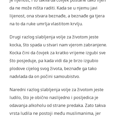
je lijenost, i to takva da čovjek postane tako lijen
da ne može ništa raditi. Kada se u njemu javi
lijenost, ona stvara beznađe, a beznađe ga tjera
na to da ruke umrlja vlastitom krvlju.
Drugi razlog slabljenja volje za životom jeste
kocka, što spada u stvari nam vjerom zabranjene.
Kocka čini da čovjek za kratko vrijeme izgubi sve
što posjeduje, pa kada vidi da je brzo izgubio
plodove cijelog svog života, beznađe ga tako
nadvlada da on počini samoubistvo.
Naredni razlog slabljenja volje za životom jeste
ludilo, što je obično naslijedno i posljedica je
odavanja alkoholu od strane predaka. Zato takva
vrsta ludila ne postoji među muslimanima, jer