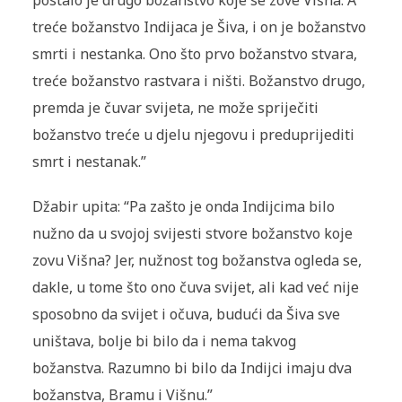
postalo je drugo božanstvo koje se zove Višna. A
treće božanstvo Indijaca je Šiva, i on je božanstvo
smrti i nestanka. Ono što prvo božanstvo stvara,
treće božanstvo rastvara i ništi. Božanstvo drugo,
premda je čuvar svijeta, ne može spriječiti
božanstvo treće u djelu njegovu i preduprijediti
smrt i nestanak.”
Džabir upita: “Pa zašto je onda Indijcima bilo
nužno da u svojoj svijesti stvore božanstvo koje
zovu Višna? Jer, nužnost tog božanstva ogleda se,
dakle, u tome što ono čuva svijet, ali kad već nije
sposobno da svijet i očuva, budući da Šiva sve
uništava, bolje bi bilo da i nema takvog
božanstva. Razumno bi bilo da Indijci imaju dva
božanstva, Bramu i Višnu.”