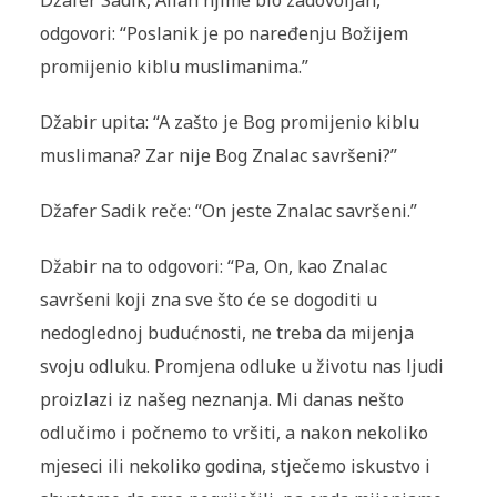
Džafer Sadik, Allah njime bio zadovoljan,
odgovori: “Poslanik je po naređenju Božijem
promijenio kiblu muslimanima.”
Džabir upita: “A zašto je Bog promijenio kiblu
muslimana? Zar nije Bog Znalac savršeni?”
Džafer Sadik reče: “On jeste Znalac savršeni.”
Džabir na to odgovori: “Pa, On, kao Znalac
savršeni koji zna sve što će se dogoditi u
nedoglednoj budućnosti, ne treba da mijenja
svoju odluku. Promjena odluke u životu nas ljudi
proizlazi iz našeg neznanja. Mi danas nešto
odlučimo i počnemo to vršiti, a nakon nekoliko
mjeseci ili nekoliko godina, stječemo iskustvo i