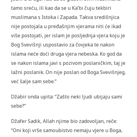
tamo sreću, ili kao da se u Ka’bi čuju tekbiri
muslimana s Istoka i Zapada. Takva središnjica
nije postojala u pređašnjim vjerama niti će ikad
više postojati, jer islam je posljednja vjera koju je
Bog Svevišnji uspostavio za čovjeka te nakon
islama neće doći druga vjera nebeska. Ko god da
se nakon islama javi s pozivom poslaničkim, taj je
lažni poslanik. On nije poslan od Boga Svevišnjeg,
već šalje sam sebe.”
Džabir onda upita: “Zašto neki ljudi ubijaju sami
sebe?”
Džafer Sadik, Allah njime bio zadovoljan, reče:
“Oni koji vrše samoubistvo nemaju vjere u Boga,