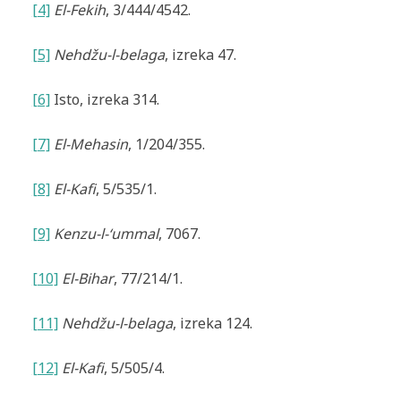
[4]
El-Fekih
, 3/444/4542.
[5]
Nehdžu-l-belaga
, izreka 47.
[6]
Isto, izreka 314.
[7]
El-Mehasin
, 1/204/355.
[8]
El-Kafi
, 5/535/1.
[9]
Kenzu-l-‘ummal
, 7067.
[10]
El-Bihar
, 77/214/1.
[11]
Nehdžu-l-belaga
, izreka 124.
[12]
El-Kafi
, 5/505/4.