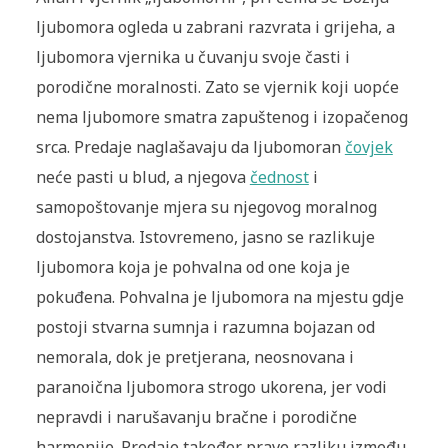
ljubomora ogleda u zabrani razvrata i grijeha, a
ljubomora vjernika u čuvanju svoje časti i
porodične moralnosti. Zato se vjernik koji uopće
nema ljubomore smatra zapuštenog i izopačenog
srca. Predaje naglašavaju da ljubomoran
čovjek
neće pasti u blud, a njegova
čednost
i
samopoštovanje mjera su njegovog moralnog
dostojanstva. Istovremeno, jasno se razlikuje
ljubomora koja je pohvalna od one koja je
pokuđena. Pohvalna je ljubomora na mjestu gdje
postoji stvarna sumnja i razumna bojazan od
nemorala, dok je pretjerana, neosnovana i
paranoična ljubomora strogo ukorena, jer vodi
nepravdi i narušavanju bračne i porodične
harmonije. Predaje također prave razliku između