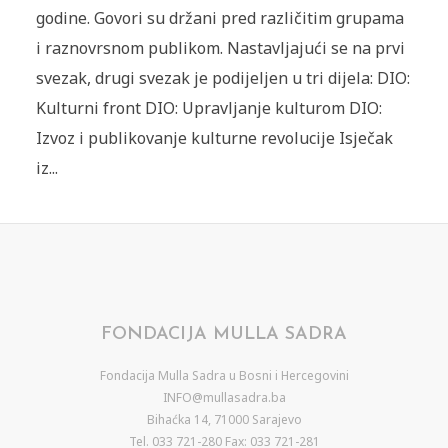
godine. Govori su držani pred različitim grupama
i raznovrsnom publikom. Nastavljajući se na prvi
svezak, drugi svezak je podijeljen u tri dijela: DIO:
Kulturni front DIO: Upravljanje kulturom DIO:
Izvoz i publikovanje kulturne revolucije Isječak
iz...
FONDACIJA MULLA SADRA
Fondacija Mulla Sadra u Bosni i Hercegovini
INFO@mullasadra.ba
Bihaćka 14, 71000 Sarajevo
Tel. 033 721-280 Fax: 033 721-281