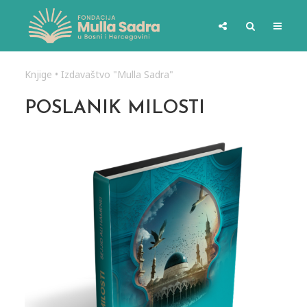
Knjige
•
Izdavaštvo "Mulla Sadra"
POSLANIK MILOSTI