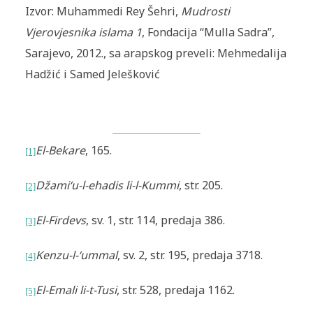
Izvor: Muhammedi Rey Šehri,
Mudrosti
Vjerovjesnika islama 1
, Fondacija “Mulla Sadra”,
Sarajevo, 2012., sa arapskog preveli: Mehmedalija
Hadžić i Samed Jelešković
El-Bekare
, 165.
[1]
Džami‘u-l-ehadis li-l-Kummi
, str. 205.
[2]
El-Firdevs
, sv. 1, str. 114, predaja 386.
[3]
Kenzu-l-‘ummal
, sv. 2,
str. 195, predaja 3718.
[4]
El-Emali li-t-Tusi
, str. 528, predaja 1162.
[5]