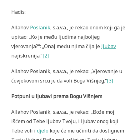
Hadis:
Allahov
Poslanik
, s.a.v.a., je rekao onom koji ga je
upitao: „Ko je među ljudima najboljeg
vjerovanja?“: „Onaj među njima čija je
ljubav
najiskrenija.“
[2]
Allahov Poslanik, s.a.v.a., je rekao: „Vjerovanje u
čovjekovom srcu je da voli Boga Višnjeg.“
[3]
Potpuni u ljubavi prema Bogu Višnjem
Allahov Poslanik, s.a.v.a., je rekao: „Bože moj,
išćem od Tebe ljubav Tvoju, i ljubav onog koji
Tebe voli i
djelo
koje će me učiniti da dostignem