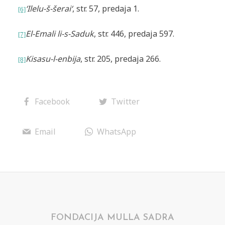
‘Ilelu-š-šerai‘
, str. 57, predaja 1.
[6]
El-Emali li-s-Saduk
, str. 446, predaja 597.
[7]
Kisasu-l-enbija
, str. 205, predaja 266.
[8]
Facebook
Twitter
Email
WhatsApp
FONDACIJA MULLA SADRA