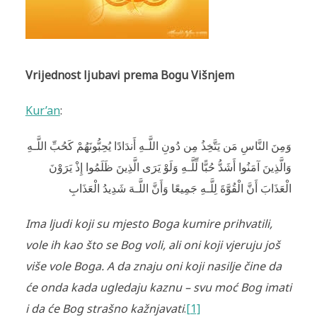
Vrijednost ljubavi prema Bogu Višnjem
Kur’an
:
وَمِنَ النَّاسِ مَن يَتَّخِذُ مِن دُونِ اللَّـهِ أَندَادًا يُحِبُّونَهُمْ كَحُبِّ اللَّـهِ
وَالَّذِينَ آمَنُوا أَشَدُّ حُبًّا لِّلَّـهِ وَلَوْ يَرَ‌ى الَّذِينَ ظَلَمُوا إِذْ يَرَ‌وْنَ
الْعَذَابَ أَنَّ الْقُوَّةَ لِلَّـهِ جَمِيعًا وَأَنَّ اللَّـهَ شَدِيدُ الْعَذَابِ
Ima ljudi koji su mjesto Boga kumire prihvatili,
vole ih kao što se Bog voli, ali oni koji vjeruju još
više vole Boga. A da znaju oni koji nasilje čine da
će onda kada ugledaju kaznu – svu moć Bog imati
i da će Bog strašno kažnjavati
.
[1]