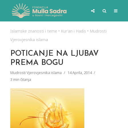
Islamske znanosti i teme
•
Kur'an i Hadis
•
Mudrosti
Vjerovjesnika islama
POTICANJE NA LJUBAV
PREMA BOGU
Mudrosti Vjerovjesnika islama
14 Aprila, 2014
3 min čitanja