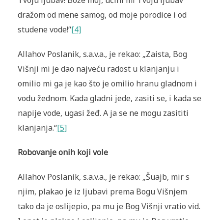
Tvoju ljubav! Bože moj, učini mi Tvoju ljubav
dražom od mene samog, od moje porodice i od
studene vode!“
[4]
Allahov Poslanik, s.a.v.a., je rekao: „Zaista, Bog
Višnji mi je dao najveću radost u klanjanju i
omilio mi ga je kao što je omilio hranu gladnom i
vodu žednom. Kada gladni jede, zasiti se, i kada se
napije vode, ugasi žeđ. A ja se ne mogu zasititi
klanjanja.“
[5]
Robovanje onih koji vole
Allahov Poslanik, s.a.v.a., je rekao: „Šuajb, mir s
njim, plakao je iz ljubavi prema Bogu Višnjem
tako da je oslijepio, pa mu je Bog Višnji vratio vid.