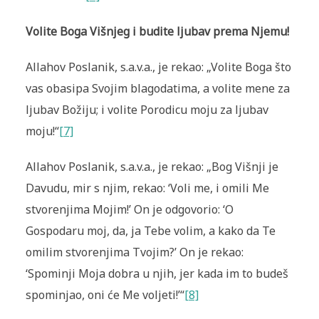
Volite Boga Višnjeg i budite ljubav prema Njemu!
Allahov Poslanik, s.a.v.a., je rekao: „Volite Boga što
vas obasipa Svojim blagodatima, a volite mene za
ljubav Božiju; i volite Porodicu moju za ljubav
moju!“
[7]
Allahov Poslanik, s.a.v.a., je rekao: „Bog Višnji je
Davudu, mir s njim, rekao: ‘Voli me, i omili Me
stvorenjima Mojim!’ On je odgovorio: ‘O
Gospodaru moj, da, ja Tebe volim, a kako da Te
omilim stvorenjima Tvojim?’ On je rekao:
‘Spominji Moja dobra u njih, jer kada im to budeš
spominjao, oni će Me voljeti!’“
[8]