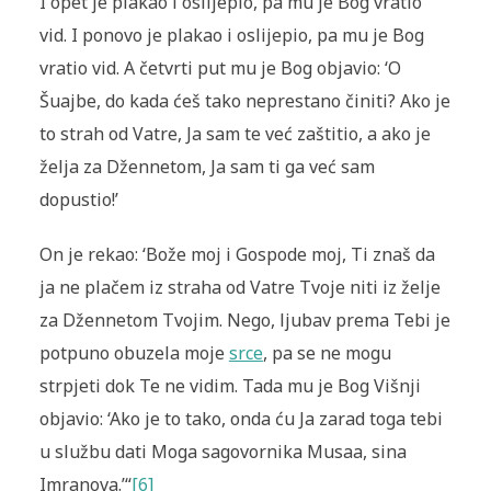
I opet je plakao i oslijepio, pa mu je Bog vratio
vid. I ponovo je plakao i oslijepio, pa mu je Bog
vratio vid. A četvrti put mu je Bog objavio: ‘O
Šuajbe, do kada ćeš tako neprestano činiti? Ako je
to strah od Vatre, Ja sam te već zaštitio, a ako je
želja za Džennetom, Ja sam ti ga već sam
dopustio!’
On je rekao: ‘Bože moj i Gospode moj, Ti znaš da
ja ne plačem iz straha od Vatre Tvoje niti iz želje
za Džennetom Tvojim. Nego, ljubav prema Tebi je
potpuno obuzela moje
srce
, pa se ne mogu
strpjeti dok Te ne vidim. Tada mu je Bog Višnji
objavio: ‘Ako je to tako, onda ću Ja zarad toga tebi
u službu dati Moga sagovornika Musaa, sina
Imranova.’“
[6]