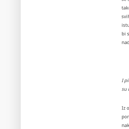
tak
svi
ist
bi 
nad
I p
su 
Iz 
pon
nak