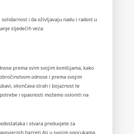
 solidarnost i da oživljavaju nadu i radost u
anje sljedećih veza:
ju odnose prema svim svojim komšijama, kako
 dobročinstvom odnose i prema svojim
bavi, okončava strah i bojaznost te
 potrebe i opasnosti možemo osloniti na
edostataka i stvara preduvjete za
ravovjernih hazreti Ali u svojim oporukama