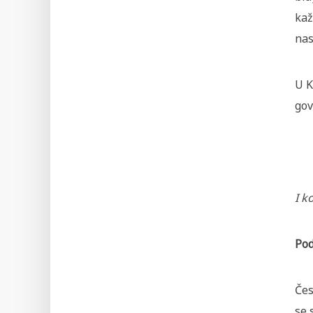
kaž
nas
U K
gov
I k
Pod
Čes
se 