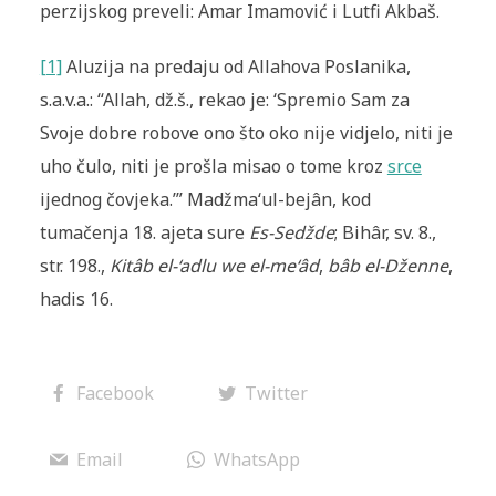
perzijskog preveli: Amar Imamović i Lutfi Akbaš.
[1]
Aluzija na predaju od Allahova Poslanika,
s.a.v.a.: “Allah, dž.š., rekao je: ‘Spremio Sam za
Svoje dobre robove ono što oko nije vidjelo, niti je
uho čulo, niti je prošla misao o tome kroz
srce
ijednog čovjeka.’” Madžma‘ul-bejân, kod
tumačenja 18. ajeta sure
Es-Sedžde
; Bihâr, sv. 8.,
str. 198.,
Kitâb el-‘adlu we el-me‘âd
,
bâb el-Dženne
,
hadis 16.
Facebook
Twitter
Email
WhatsApp