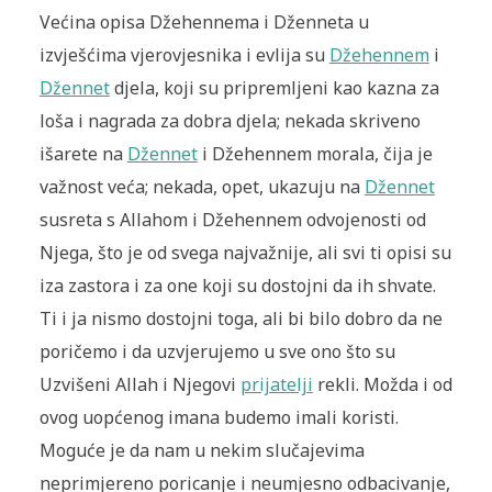
Većina opisa Džehennema i Dženneta u
izvješćima vjerovjesnika i evlija su
Džehennem
i
Džennet
djela, koji su pripremljeni kao kazna za
loša i nagrada za dobra djela; nekada skriveno
išarete na
Džennet
i Džehennem morala, čija je
važnost veća; nekada, opet, ukazuju na
Džennet
susreta s Allahom i Džehennem odvojenosti od
Njega, što je od svega najvažnije, ali svi ti opisi su
iza zastora i za one koji su dostojni da ih shvate.
Ti i ja nismo dostojni toga, ali bi bilo dobro da ne
poričemo i da uzvjerujemo u sve ono što su
Uzvišeni Allah i Njegovi
prijatelji
rekli. Možda i od
ovog uopćenog imana budemo imali koristi.
Moguće je da nam u nekim slučajevima
neprimjereno poricanje i neumjesno odbacivanje,