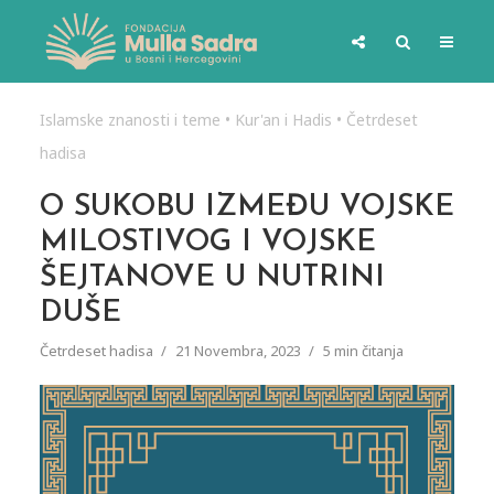
Islamske znanosti i teme
•
Kur'an i Hadis
•
Četrdeset
hadisa
O SUKOBU IZMEĐU VOJSKE
MILOSTIVOG I VOJSKE
ŠEJTANOVE U NUTRINI
DUŠE
Četrdeset hadisa
21 Novembra, 2023
5 min čitanja