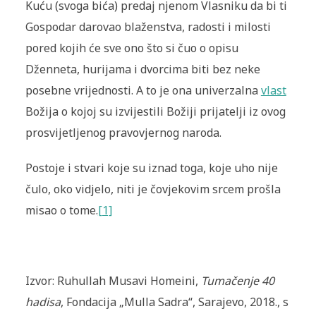
Kuću (svoga bića) predaj njenom Vlasniku da bi ti
Gospodar darovao blaženstva, radosti i milosti
pored kojih će sve ono što si čuo o opisu
Dženneta, hurijama i dvorcima biti bez neke
posebne vrijednosti. A to je ona univerzalna
vlast
Božija o kojoj su izvijestili Božiji prijatelji iz ovog
prosvijetljenog pravovjernog naroda.
Postoje i stvari koje su iznad toga, koje uho nije
čulo, oko vidjelo, niti je čovjekovim srcem prošla
misao o tome.
[1]
Izvor: Ruhullah Musavi Homeini,
Tumačenje 40
hadisa
, Fondacija „Mulla Sadra“, Sarajevo, 2018., s