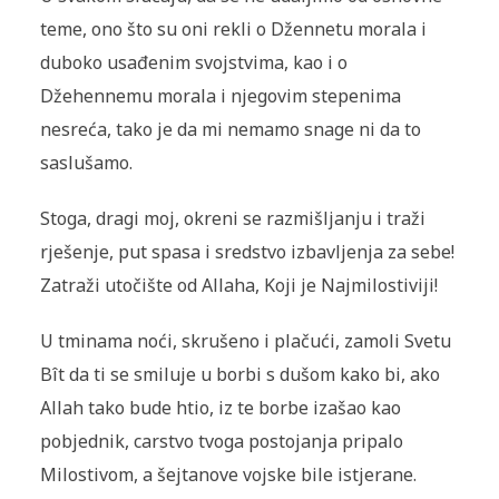
teme, ono što su oni rekli o Džennetu morala i
duboko usađenim svojstvima, kao i o
Džehennemu morala i njegovim stepenima
nesreća, tako je da mi nemamo snage ni da to
saslušamo.
Stoga, dragi moj, okreni se razmišljanju i traži
rješenje, put spasa i sredstvo izbavljenja za sebe!
Zatraži utočište od Allaha, Koji je Najmilostiviji!
U tminama noći, skrušeno i plačući, zamoli Svetu
Bît da ti se smiluje u borbi s dušom kako bi, ako
Allah tako bude htio, iz te borbe izašao kao
pobjednik, carstvo tvoga postojanja pripalo
Milostivom, a šejtanove vojske bile istjerane.