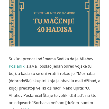
Sukûni prenosi od Imama Sadika da je Allahov
Poslanik
, s.a.v.a., poslao jedan odred vojske (u
boj), a kada su se oni vratili rekao je: “Merhaba
(dobrodošla) skupini koja je obavila mali džihad, a
kojoj predstoji veliki džihad!” Neko upita: “O,
Allahov Poslaniče! Šta je to veliki džihad”, na što
on odgovori: “Borba sa nefsom [dušom, samim