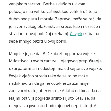
vanjskom carstvu. Borba s dušom u ovom
položaju ima veliku važnost kod velikih učitelja
duhovnog puta i morala. Zapravo, može se reći da
je izvor svakog blaženstva i sreće, kao i nesreće i
stradanja, ovaj položaj (mekam).
Čovjek
treba na
sebe mnogo paziti u ovoj borbi.
Moguće je, ne daj Bože, da zbog poraza vojske
Milostivog u ovom carstvu i njegovog prepuštanja
uzurpatorima i nedostojnima od šejtanove vojske,
čovjek vječno strada tako da se to ne može
nadoknaditi i da ga ne dotakne zauzimanje
zagovornika te, utječemo se Allahu od toga, da ga
Najmilostiviji pogleda srdito i ljuto. Štaviše, da
njegovi zagovornici budu njegovi neprijatelji. A