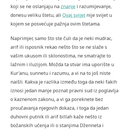
koji se ne oslanjaju na
znanje
i razumijevanje,
donesu veliku štetu, ali
Ovaj svijet
nije svijet u
kojem se posvećuje pažnja ovim štetama.
Naprimjer, samo što ste čuli da je neki mudrac,
arif ili isposnik rekao nešto što se ne slaže s
vašim ukusom ili sklonostima, ne smatrajte to
lažnim i iluzijom. Možda ta stvar ima uporište u
Kur’anu, sunnetu i razumu, a vi na to još niste
naišli. Kakva je razlika između toga da neki fakih
iznosi jedan manje poznat pravni sud iz poglavlja
o kaznenom zakonu, a vi ga poreknete bez
proučavanja njegovih dokaza, i toga da jedan
duhovni putnik ili arif billah kaže nešto iz
božanskih učenja ili o stanjima Dženneta i