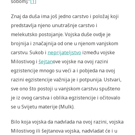
sobom].”
[1]
Znaj da duša ima još jedno carstvo i položaj koji
predstavlja njeno unutrašnje carstvo i
melekutsko postojanje. Vojska duše ovdje je
brojnija i značajnija od one u njenom vanjskom
carstvu. Sukob i
neprijateljstvo
između vojske
Milostivog i
šejtan
ove vojske na ovoj razini
egzistencije mnogo su veći a i pobjeda na ovoj
razini egzistencije važnija je i potpunija. Ustvari,
sve ono što postoji u vanjskom carstvu spušteno
je iz ovog carstva i oblika egzistencije i očitovalo
se u Svijetu materije (Mulk).
Bilo koja vojska da nadvlada na ovoj razini, vojska
Milostivog ili šejtanova vojska, nadvladat će i u