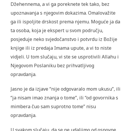
Džehennema, a vi ga poreknete tek tako, bez
upoznavanja s njegovim dokazima. Omalovažite
ga ili ispoljite drskost prema njemu. Moguće ja da
ta osoba, koja je ekspert u svom području,
posjeduje neko svjedočanstvo i potvrdu iz Božije
knjige ili iz predaja Imama upute, a vi to niste
vidjeli. U tom slučaju, vi ste se usprotivili Allahu i
Njegovom Poslaniku bez prihvatljivog
opravdanja.
Jasno je da izjave “nije odgovaralo mom ukusu”, ili
“ja nisam imao znanja o tome”, ili “od govornika s
mimbera čuo sam suprotno tome” nisu
opravdanja.
U svakom slučaju, da se ne udaljimo od osnovne